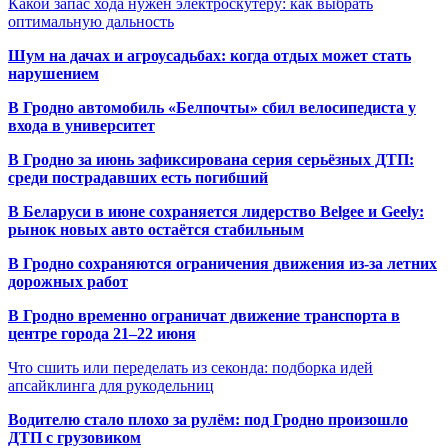
Какой запас хода нужен электроскутеру: как выбрать
оптимальную дальность
Шум на дачах и агроусадьбах: когда отдых может стать
нарушением
В Гродно автомобиль «Белпочты» сбил велосипедиста у
входа в университет
В Гродно за июнь зафиксирована серия серьёзных ДТП:
среди пострадавших есть погибший
В Беларуси в июне сохраняется лидерство Belgee и Geely:
рынок новых авто остаётся стабильным
В Гродно сохраняются ограничения движения из-за летних
дорожных работ
В Гродно временно ограничат движение транспорта в
центре города 21–22 июня
Что сшить или переделать из секонда: подборка идей
апсайклинга для рукодельниц
Водителю стало плохо за рулём: под Гродно произошло
ДТП с грузовиком