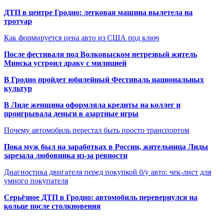
ДТП в центре Гродно: легковая машина вылетела на
тротуар
Как формируется цена авто из США под ключ
После фестиваля под Волковыском нетрезвый житель
Минска устроил драку с милицией
В Гродно пройдет юбилейный Фестиваль национальных
культур
В Лиде женщина оформляла кредиты на коллег и
проигрывала деньги в азартные игры
Почему автомобиль перестал быть просто транспортом
Пока муж был на заработках в России, жительница Лиды
зарезала любовника из-за ревности
Диагностика двигателя перед покупкой б/у авто: чек-лист для
умного покупателя
Серьёзное ДТП в Гродно: автомобиль перевернулся на
кольце после столкновения