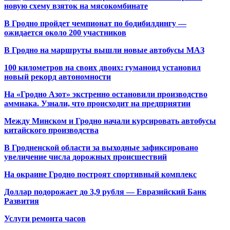
новую схему взяток на мясокомбинате
В Гродно пройдет чемпионат по бодибилдингу —
ожидается около 200 участников
В Гродно на маршруты вышли новые автобусы МАЗ
100 километров на своих двоих: гуманоид установил
новый рекорд автономности
На «Гродно Азот» экстренно остановили производство
аммиака. Узнали, что происходит на предприятии
Между Минском и Гродно начали курсировать автобусы
китайского производства
В Гродненской области за выходные зафиксировано
увеличение числа дорожных происшествий
На окраине Гродно построят спортивный
комплекс
Доллар подорожает до 3,9 рубля — Евразийский Банк
Развития
Услуги ремонта часов