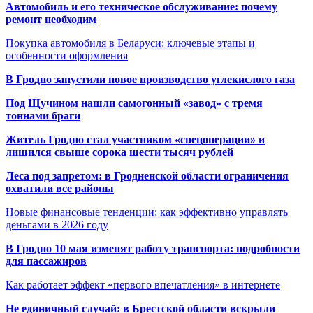
Автомобиль и его техническое обслуживание: почему
ремонт необходим
Покупка автомобиля в Беларуси: ключевые этапы и
особенности оформления
В Гродно запустили новое производство углекислого газа
Под Щучином нашли самогонный «завод» с тремя
тоннами браги
Житель Гродно стал участником «спецоперации» и
лишился свыше сорока шести тысяч рублей
Леса под запретом: в Гродненской области ограничения
охватили все районы
Новые финансовые тенденции: как эффективно управлять
деньгами в 2026 году
В Гродно 10 мая изменят работу транспорта: подробности
для пассажиров
Как работает эффект «первого впечатления» в интернете
Не единичный случай: в Брестской области вскрыли