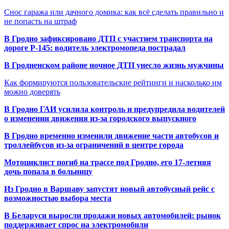
Снос гаража или дачного домика: как всё сделать правильно и
не попасть на штраф
В Гродно зафиксировано ДТП с участием транспорта на
дороге Р-145: водитель электромопеда пострадал
В Гродненском районе ночное ДТП унесло жизнь мужчины
Как формируются пользовательские рейтинги и насколько им
можно доверять
В Гродно ГАИ усилила контроль и предупредила водителей
о изменении движения из-за городского выпускного
В Гродно временно изменили движение части автобусов и
троллейбусов из-за ограничений в центре города
Мотоциклист погиб на трассе под Гродно, его 17-летняя
дочь попала в больницу
Из Гродно в Варшаву запустят новый автобусный рейс с
возможностью выбора места
В Беларуси выросли продажи новых автомобилей: рынок
поддерживает спрос на электромобили