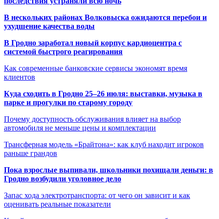
последствия устраняли всю ночь
В нескольких районах Волковыска ожидаются перебои и
ухудшение качества воды
В Гродно заработал новый корпус кардиоцентра с
системой быстрого реагирования
Как современные банковские сервисы экономят время
клиентов
Куда сходить в Гродно 25–26 июля: выставки, музыка в
парке и прогулки по старому городу
Почему доступность обслуживания влияет на выбор
автомобиля не меньше цены и комплектации
Трансферная модель «Брайтона»: как клуб находит игроков
раньше грандов
Пока взрослые выпивали, школьники похищали деньги: в
Гродно возбудили уголовное дело
Запас хода электротранспорта: от чего он зависит и как
оценивать реальные показатели