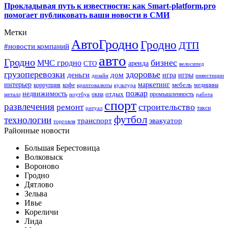
Прокладывая путь к известности: как Smart-platform.pro
помогает публиковать ваши новости в СМИ
Метки
АвтоГродно
Гродно
ДТП
#новости компаний
авто
Гродно
бизнес
МЧС гродно
аренда
СТО
велосипед
грузоперевозки
здоровье
деньги
дом
игра
игры
дизайн
инвестиции
интерьер
маркетинг
мебель
коррупция
кофе
медицина
криптовалюты
культура
пожар
недвижимость
отдых
окна
промышленность
металл
ноутбук
работа
спорт
развлечения
строительство
ремонт
такси
ритуал
футбол
технологии
транспорт
эвакуатор
торговля
Районные новости
Большая Берестовица
Волковыск
Вороново
Гродно
Дятлово
Зельва
Ивье
Кореличи
Лида