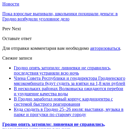
Новости
Пока взрослые выпивали, школьники похищали деньги: в
Гродно возбудили уголовное дело
Prev
Next
Оставьте ответ
Для отправки комментария вам необходимо
авторизоваться
.
Свежие записи
Гродно опять затопило: ливневки не справились,
последствия устраняли всю ночь
Члена Совета Республики и гендиректора Гродненского
мясокомбината будут судить за взятки на 1,8 млн рублей
В нескольких районах Волковыска ожидаются перебои
и ухудшение качества воды
В Гродно заработал новый корпус кардиоцентра с
системой быстрого реагирования
Куда сходить в Гродно 25–26 июля: выставки, музыка в
парке и прогулки по старому городу
Гродно опять затопило: ливневки не справились,