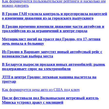
Как формируются пользовательские рейтинги и насколько им
можно доверять
В Гродно ГАИ усилила контроль и предупредила водителей
о изменении движения из-за городского выпускного
В Гродно временно изменили движение части автобусов и
троллейбусов из-за ограничений в центре города
Мотоциклист погиб на трассе под Гродно, его 17-летняя
дочь попала в больницу
Из Гродно в Варшаву запустят новый автобусный рейс с
возможностью выбора места
В Беларуси выросли продажи новых автомобилей: рынок
поддерживает спрос на электромобили
ДТП в центре Гродно: легковая машина вылетела на
тротуар
Как формируется цена авто из США под ключ
После фестиваля под Волковыском нетрезвый житель
Минска устроил драку с милицией