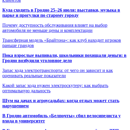
клиентов
Куда сходить в Гродно 25–26 июля: выставки, музыка в
парке и прогулки по старому городу
Почему доступность обслуживания влияет на выбор
автомобиля не меньше цены и комплектации
Трансферная модель «Брайтона»: как клуб находит игроков
раньше грандов
Пока взрослые выпивали, школьники похищали деньги: в
Гродно возбудили уголовное дело
Запас хода электротранспорта: от чего он зависит и как
оценивать реальные показатели
Какой запас хода нужен электроскутеру: как выбрать
оптимальную дальность
Шум на дачах и агроусадьбах: когда отдых может стать
нарушением
В Гродно автомобиль «Белпочты» сбил велосипедиста у
входа в университет