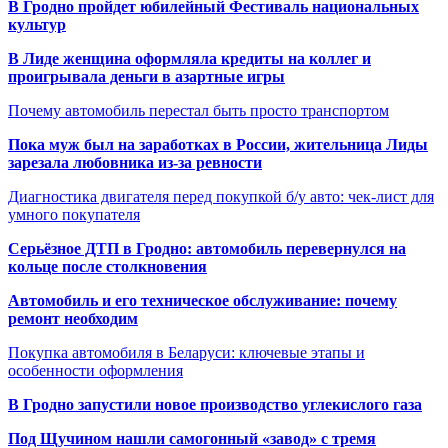
В Гродно пройдет юбилейный Фестиваль национальных
культур
В Лиде женщина оформляла кредиты на коллег и
проигрывала деньги в азартные игры
Почему автомобиль перестал быть просто транспортом
Пока муж был на заработках в России, жительница Лиды
зарезала любовника из-за ревности
Диагностика двигателя перед покупкой б/у авто: чек-лист для
умного покупателя
Серьёзное ДТП в Гродно: автомобиль перевернулся на
кольце после столкновения
Автомобиль и его техническое обслуживание: почему
ремонт необходим
Покупка автомобиля в Беларуси: ключевые этапы и
особенности оформления
В Гродно запустили новое производство углекислого газа
Под Щучином нашли самогонный «завод» с тремя