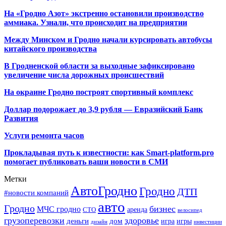
На «Гродно Азот» экстренно остановили производство
аммиака. Узнали, что происходит на предприятии
Между Минском и Гродно начали курсировать автобусы
китайского производства
В Гродненской области за выходные зафиксировано
увеличение числа дорожных происшествий
На окраине Гродно построят спортивный
комплекс
Доллар подорожает до 3,9 рубля — Евразийский Банк
Развития
Услуги ремонта часов
Прокладывая путь к известности: как Smart-platform.pro
помогает публиковать ваши новости в СМИ
Метки
АвтоГродно
Гродно
ДТП
#новости компаний
авто
Гродно
бизнес
МЧС гродно
аренда
СТО
велосипед
грузоперевозки
здоровье
деньги
дом
игра
игры
дизайн
инвестиции