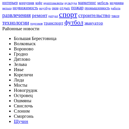
интерьер
маркетинг
мебель
коррупция
кофе
медицина
криптовалюты
культура
пожар
недвижимость
отдых
окна
промышленность
металл
ноутбук
работа
спорт
развлечения
строительство
ремонт
такси
ритуал
футбол
технологии
транспорт
эвакуатор
торговля
Районные новости
Большая Берестовица
Волковыск
Вороново
Гродно
Дятлово
Зельва
Ивье
Кореличи
Лида
Мосты
Новогрудок
Островец
Ошмяны
Свислочь
Слоним
Сморгонь
Щучин