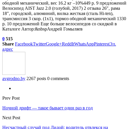
ободной механический, вес 16.2 кг
–10%
449 р. 9 предложений
Велосипед AIST Jazz 2.0 (голубой, 2017)
2 отзыва
26″, рама
18", городской, алюминий, вилка жесткая (сталь Hi-ten),
трансмиссия 3 скор. (1х1), тормоз ободной механический 1330
р. 10 предложений Еще больше велосипедов со скидкой в
Каталоге Автор:&nbspАндрей Гомыляев
0
515
Share
Facebook
Twitter
Google+
ReddIt
WhatsApp
Pinterest
Эл.
адрес
avgrodno.by
2267 posts
0 comments
Prev Post
Ночной дрифт — такое бывает один раз в год
Next Post
Несчастный случай под Лидой: водитель отвлекся на