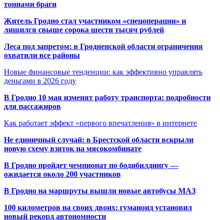
тоннами браги
Житель Гродно стал участником «спецоперации» и
лишился свыше сорока шести тысяч рублей
Леса под запретом: в Гродненской области ограничения
охватили все районы
Новые финансовые тенденции: как эффективно управлять
деньгами в 2026 году
В Гродно 10 мая изменят работу транспорта: подробности
для пассажиров
Как работает эффект «первого впечатления» в интернете
Не единичный случай: в Брестской области вскрыли
новую схему взяток на мясокомбинате
В Гродно пройдет чемпионат по бодибилдингу —
ожидается около 200 участников
В Гродно на маршруты вышли новые автобусы МАЗ
100 километров на своих двоих: гуманоид установил
новый рекорд автономности