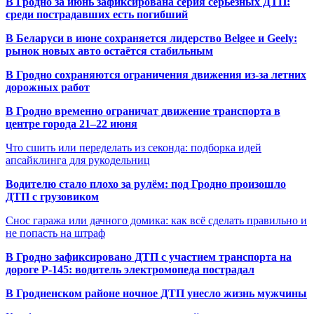
В Гродно за июнь зафиксирована серия серьёзных ДТП:
среди пострадавших есть погибший
В Беларуси в июне сохраняется лидерство Belgee и Geely:
рынок новых авто остаётся стабильным
В Гродно сохраняются ограничения движения из-за летних
дорожных работ
В Гродно временно ограничат движение транспорта в
центре города 21–22 июня
Что сшить или переделать из секонда: подборка идей
апсайклинга для рукодельниц
Водителю стало плохо за рулём: под Гродно произошло
ДТП с грузовиком
Снос гаража или дачного домика: как всё сделать правильно и
не попасть на штраф
В Гродно зафиксировано ДТП с участием транспорта на
дороге Р-145: водитель электромопеда пострадал
В Гродненском районе ночное ДТП унесло жизнь мужчины