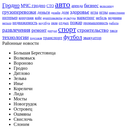
авто
Гродно
бизнес
МЧС гродно
аренда
СТО
велосипед
грузоперевозки
здоровье
деньги
дом
игра
игры
дизайн
инвестиции
интерьер
маркетинг
мебель
коррупция
кофе
медицина
криптовалюты
культура
пожар
недвижимость
отдых
окна
промышленность
металл
ноутбук
работа
спорт
развлечения
строительство
ремонт
такси
ритуал
футбол
технологии
транспорт
эвакуатор
торговля
Районные новости
Большая Берестовица
Волковыск
Вороново
Гродно
Дятлово
Зельва
Ивье
Кореличи
Лида
Мосты
Новогрудок
Островец
Ошмяны
Свислочь
Слоним