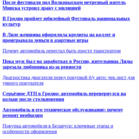
После фестиваля под Волковыском нетрезвый житель
Минска устроил драку с милицией
В Гродно пройдет юбилейный Фестиваль национальных
культур
В Лиде женщина оформляла кредиты на коллег и
проигрывала деньги в азартные игры
Почему автомобиль перестал быть просто транспортом
Пока муж был на заработках в России, жительница Лиды
зарезала любовника из-за ревности
Диагностика двигателя перед покупкой б/у авто: чек-лист для
умного покупателя
Серьёзное ДТП в Гродно: автомобиль перевернулся на
кольце после столкновения
Автомобиль и его техническое обслуживание: почему
ремонт необходим
Покупка автомобиля в Беларуси: ключевые этапы и
особенности оформления