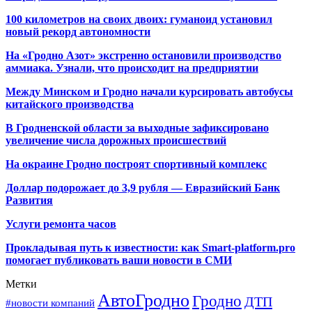
100 километров на своих двоих: гуманоид установил
новый рекорд автономности
На «Гродно Азот» экстренно остановили производство
аммиака. Узнали, что происходит на предприятии
Между Минском и Гродно начали курсировать автобусы
китайского производства
В Гродненской области за выходные зафиксировано
увеличение числа дорожных происшествий
На окраине Гродно построят спортивный
комплекс
Доллар подорожает до 3,9 рубля — Евразийский Банк
Развития
Услуги ремонта часов
Прокладывая путь к известности: как Smart-platform.pro
помогает публиковать ваши новости в СМИ
Метки
АвтоГродно
Гродно
ДТП
#новости компаний