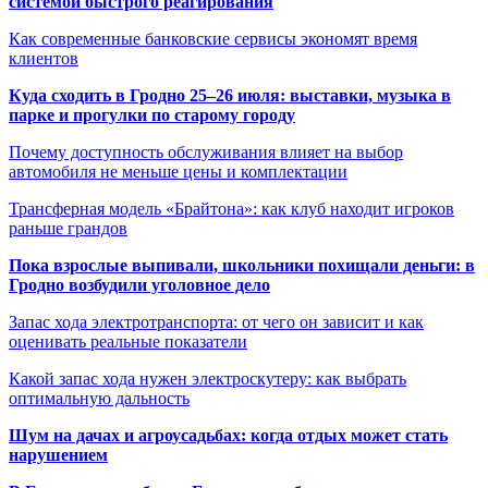
системой быстрого реагирования
Как современные банковские сервисы экономят время
клиентов
Куда сходить в Гродно 25–26 июля: выставки, музыка в
парке и прогулки по старому городу
Почему доступность обслуживания влияет на выбор
автомобиля не меньше цены и комплектации
Трансферная модель «Брайтона»: как клуб находит игроков
раньше грандов
Пока взрослые выпивали, школьники похищали деньги: в
Гродно возбудили уголовное дело
Запас хода электротранспорта: от чего он зависит и как
оценивать реальные показатели
Какой запас хода нужен электроскутеру: как выбрать
оптимальную дальность
Шум на дачах и агроусадьбах: когда отдых может стать
нарушением