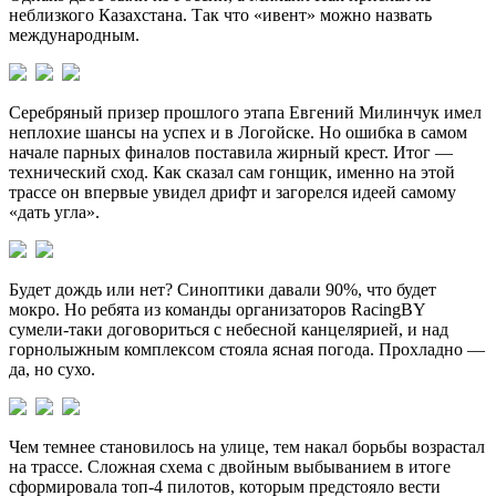
неблизкого Казахстана. Так что «ивент» можно назвать
международным.
Серебряный призер прошлого этапа Евгений Милинчук имел
неплохие шансы на успех и в Логойске. Но ошибка в самом
начале парных финалов поставила жирный крест. Итог —
технический сход. Как сказал сам гонщик, именно на этой
трассе он впервые увидел дрифт и загорелся идеей самому
«дать угла».
Будет дождь или нет? Синоптики давали 90%, что будет
мокро. Но ребята из команды организаторов RacingBY
сумели-таки договориться с небесной канцелярией, и над
горнолыжным комплексом стояла ясная погода. Прохладно —
да, но сухо.
Чем темнее становилось на улице, тем накал борьбы возрастал
на трассе. Сложная схема с двойным выбыванием в итоге
сформировала топ-4 пилотов, которым предстояло вести