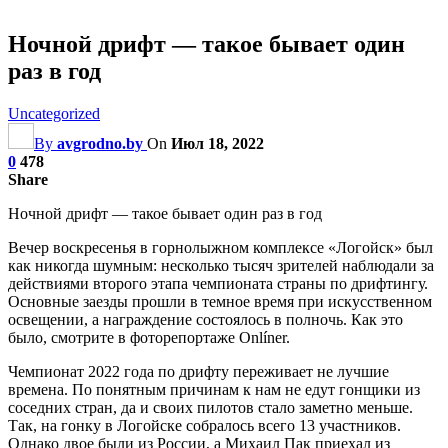
Ночной дрифт — такое бывает один
раз в год
Uncategorized
By
avgrodno.by
On
Июл 18, 2022
0
478
Share
Ночной дрифт — такое бывает один раз в год
Вечер воскресенья в горнолыжном комплексе «Логойск» был
как никогда шумным: несколько тысяч зрителей наблюдали за
действиями второго этапа чемпионата страны по дрифтингу.
Основные заезды прошли в темное время при искусственном
освещении, а награждение состоялось в полночь. Как это
было,
смотрите в фоторепортаже Onlíner.
Чемпионат 2022 года по дрифту переживает не лучшие
времена. По понятным причинам к нам не едут гонщики из
соседних стран, да и своих пилотов стало заметно меньше.
Так, на гонку в Логойске собралось всего 13 участников.
Однако двое были из России, а Михаил Пак приехал из