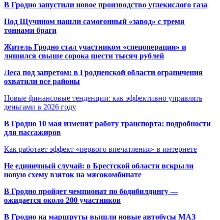
В Гродно запустили новое производство углекислого газа
Под Щучином нашли самогонный «завод» с тремя
тоннами браги
Житель Гродно стал участником «спецоперации» и
лишился свыше сорока шести тысяч рублей
Леса под запретом: в Гродненской области ограничения
охватили все районы
Новые финансовые тенденции: как эффективно управлять
деньгами в 2026 году
В Гродно 10 мая изменят работу транспорта: подробности
для пассажиров
Как работает эффект «первого впечатления» в интернете
Не единичный случай: в Брестской области вскрыли
новую схему взяток на мясокомбинате
В Гродно пройдет чемпионат по бодибилдингу —
ожидается около 200 участников
В Гродно на маршруты вышли новые автобусы МАЗ