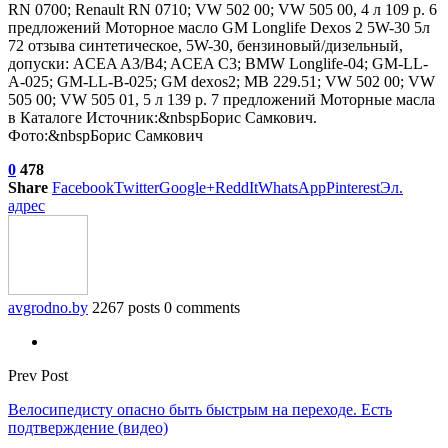
RN 0700; Renault RN 0710; VW 502 00; VW 505 00, 4 л 109 р. 6
предложений
Моторное масло GM Longlife Dexos 2 5W-30 5л
72 отзыва
синтетическое, 5W-30, бензиновый/дизельный,
допуски: ACEA A3/B4; ACEA C3; BMW Longlife-04; GM-LL-
A-025; GM-LL-B-025; GM dexos2; MB 229.51; VW 502 00; VW
505 00; VW 505 01, 5 л 139 р. 7 предложений Моторные масла
в Каталоге Источник:&nbspБорис Самкович.
Фото:&nbspБорис Самкович
0
478
Share
Facebook
Twitter
Google+
ReddIt
WhatsApp
Pinterest
Эл.
адрес
avgrodno.by
2267 posts
0 comments
Prev Post
Велосипедисту опасно быть быстрым на переходе. Есть
подтверждение (видео)