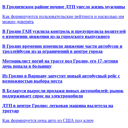
В Гродненском районе ночное ДТП унесло жизнь мужчины
Как формируются пользовательские рейтинги и насколько им
можно доверять
В Гродно ГАИ усилила контроль и предупредила водителей
о изменении движения из-за городского выпускного
В Гродно временно изменили движение части автобусов и
троллейбусов из-за ограничений в центре города
Мотоциклист погиб на трассе под Гродно, его 17-летняя
дочь попала в больницу
Из Гродно в Варшаву запустят новый автобусный рейс с
возможностью выбора места
В Беларуси выросли продажи новых автомобилей: рынок
поддерживает спрос на электромобили
ДТП в центре Гродно: легковая машина вылетела на
тротуар
Как формируется цена авто из США под ключ