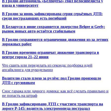
В Гродно автомобиль «Белпочты» сбил велосипедиста у
входа в университет
В Гродно за июнь зафиксирована серия серьёзных ДТП:
среди пострадавших есть погибший
В Беларуси в июне сохраняется лидерство Belgee и Geely:
рынок новых авто остаётся стабильным
В Гродно сохраняются ограничения движения из-за летних
дорожных работ
В Гродно временно ограничат движение транспорта в
центре города 21–22 июня
Что сшить или переделать из секонда: подборка идей
апсайклинга для рукодельниц
Водителю стало плохо за рулём: под Гродно произошло
ДТП с грузовиком
Снос гаража или дачного домика: как всё сделать правильно и
не попасть на штраф
В Гродно зафиксировано ДТП с участием транспорта на
дороге Р-145: водитель электромопеда пострадал