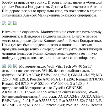
борьбу за призовую тройку. И если с попаданием в «большой
финал» Романа Кондратенко, Дениса Клищевского и Антона
Шендерова все было предельно ясно, то появление в группе
сильнейших Алексея Манчукевича оказалось сюрпризом.
Интриги не случилось. Манчукевич не смог навязать борьбу
оппоненту, а Шендерова подвела машина. В итоге первое
место оспаривали Денис Клищевский и Роман Кондратенко.
Но и тут все было предельно ясно и понятно — легкая
прогулка Кондратенко к очередному триумфу. Действующий
чемпион Беларуси Роман Кондратенко одерживает пятую
победу подряд и, похоже, останавливаться не собирается.
Моторное масло Wolf Vital Tech 5W-40 5л
17
отзывов
синтетическое, 5W-40, бензиновый/дизельный,
допуски: ACEA A3/B4; BMW Longlife-01; GM-LL-B-025; MB
226.5; MB 229.3; Porsche A40; PSA B71 2296; Renault RN 0700;
Renault RN 0710; VW 502 00; VW 505 00, 5 л 120 р. 7
предложений
Моторное масло Лукойл GENESIS
ARMORTECH 5W-40 4л
55 отзывов
синтетическое, 5W-40,
бензиновый/дизельный, допуски: ACEA A3/B3; ACEA A3/B4;
BMW Longlife-01; Fiat 9.55535-N2; Fiat 9.55535-Z2; GM-LL-B-
025; MB 226.5; MB 229.5; Porsche A40; PSA B71 2296; Renault