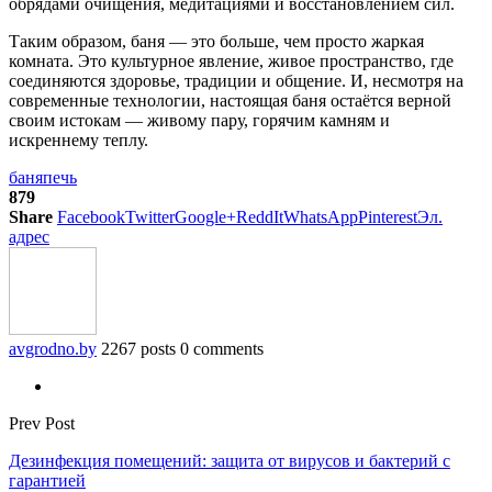
обрядами очищения, медитациями и восстановлением сил.
Таким образом, баня — это больше, чем просто жаркая
комната. Это культурное явление, живое пространство, где
соединяются здоровье, традиции и общение. И, несмотря на
современные технологии, настоящая баня остаётся верной
своим истокам — живому пару, горячим камням и
искреннему теплу.
баня
печь
879
Share
Facebook
Twitter
Google+
ReddIt
WhatsApp
Pinterest
Эл.
адрес
avgrodno.by
2267 posts
0 comments
Prev Post
Дезинфекция помещений: защита от вирусов и бактерий с
гарантией