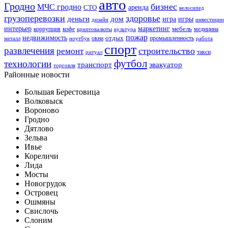
авто
Гродно
бизнес
МЧС гродно
аренда
СТО
велосипед
грузоперевозки
здоровье
деньги
дом
игра
игры
дизайн
инвестиции
интерьер
маркетинг
мебель
коррупция
кофе
медицина
криптовалюты
культура
пожар
недвижимость
отдых
окна
промышленность
металл
ноутбук
работа
спорт
развлечения
строительство
ремонт
такси
ритуал
футбол
технологии
транспорт
эвакуатор
торговля
Районные новости
Большая Берестовица
Волковыск
Вороново
Гродно
Дятлово
Зельва
Ивье
Кореличи
Лида
Мосты
Новогрудок
Островец
Ошмяны
Свислочь
Слоним