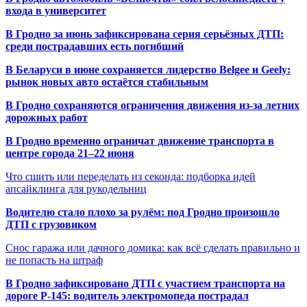
входа в университет
В Гродно за июнь зафиксирована серия серьёзных ДТП:
среди пострадавших есть погибший
В Беларуси в июне сохраняется лидерство Belgee и Geely:
рынок новых авто остаётся стабильным
В Гродно сохраняются ограничения движения из-за летних
дорожных работ
В Гродно временно ограничат движение транспорта в
центре города 21–22 июня
Что сшить или переделать из секонда: подборка идей
апсайклинга для рукодельниц
Водителю стало плохо за рулём: под Гродно произошло
ДТП с грузовиком
Снос гаража или дачного домика: как всё сделать правильно и
не попасть на штраф
В Гродно зафиксировано ДТП с участием транспорта на
дороге Р-145: водитель электромопеда пострадал