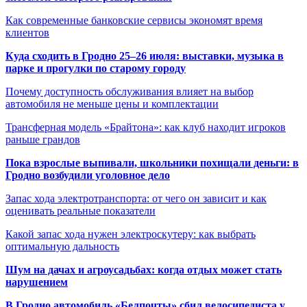
Как современные банковские сервисы экономят время
клиентов
Куда сходить в Гродно 25–26 июля: выставки, музыка в
парке и прогулки по старому городу
Почему доступность обслуживания влияет на выбор
автомобиля не меньше цены и комплектации
Трансферная модель «Брайтона»: как клуб находит игроков
раньше грандов
Пока взрослые выпивали, школьники похищали деньги: в
Гродно возбудили уголовное дело
Запас хода электротранспорта: от чего он зависит и как
оценивать реальные показатели
Какой запас хода нужен электроскутеру: как выбрать
оптимальную дальность
Шум на дачах и агроусадьбах: когда отдых может стать
нарушением
В Гродно автомобиль «Белпочты» сбил велосипедиста у