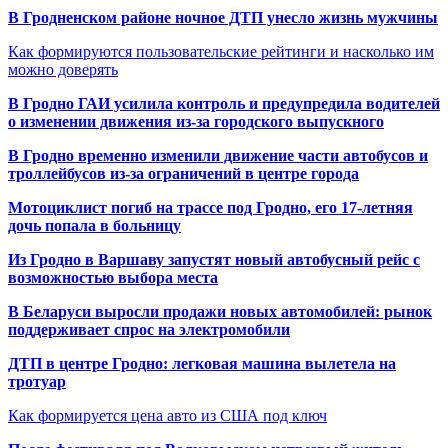
В Гродненском районе ночное ДТП унесло жизнь мужчины
Как формируются пользовательские рейтинги и насколько им
можно доверять
В Гродно ГАИ усилила контроль и предупредила водителей
о изменении движения из-за городского выпускного
В Гродно временно изменили движение части автобусов и
троллейбусов из-за ограничений в центре города
Мотоциклист погиб на трассе под Гродно, его 17-летняя
дочь попала в больницу
Из Гродно в Варшаву запустят новый автобусный рейс с
возможностью выбора места
В Беларуси выросли продажи новых автомобилей: рынок
поддерживает спрос на электромобили
ДТП в центре Гродно: легковая машина вылетела на
тротуар
Как формируется цена авто из США под ключ