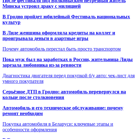
После фестиваля под Волковыском нетрезвый житель
Минска устроил драку с милицией
В Гродно пройдет юбилейный Фестиваль национальных
культур
В Лиде женщина оформляла кредиты на коллег и
проигрывала деньги в азартные игры
Почему автомобиль перестал быть просто транспортом
Пока муж был на заработках в России, жительница Лиды
зарезала любовника из-за ревности
Диагностика двигателя перед покупкой б/у авто: чек-лист для
умного покупателя
Серьёзное ДТП в Гродно: автомобиль перевернулся на
кольце после столкновения
Автомобиль и его техническое обслуживание: почему
ремонт необходим
Покупка автомобиля в Беларуси: ключевые этапы и
особенности оформления