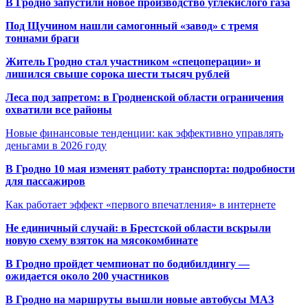
В Гродно запустили новое производство углекислого газа
Под Щучином нашли самогонный «завод» с тремя
тоннами браги
Житель Гродно стал участником «спецоперации» и
лишился свыше сорока шести тысяч рублей
Леса под запретом: в Гродненской области ограничения
охватили все районы
Новые финансовые тенденции: как эффективно управлять
деньгами в 2026 году
В Гродно 10 мая изменят работу транспорта: подробности
для пассажиров
Как работает эффект «первого впечатления» в интернете
Не единичный случай: в Брестской области вскрыли
новую схему взяток на мясокомбинате
В Гродно пройдет чемпионат по бодибилдингу —
ожидается около 200 участников
В Гродно на маршруты вышли новые автобусы МАЗ