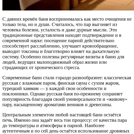
С давних времён баня воспринималась как место очищения не
только тела, но и души. Считалось, что пар выгоняет из
человека болезни, усталость и даже дурные мысли. Эти
традиционные представления находят подтверждение и в
современной науке: посещение парной действительно
способствует расслаблению, улучшает кровообращение,
выводит токсины и благотворно влияет на дыхательную
систему. Особенно полезны регулярные визиты в баню для
людей, ведущих малоподвижный образ жизни или
страдающих от хронического стресса.
Современные бани стали гораздо разнообразнее: классическая
русская с влажным паром, финская сауна с сухим жаром,
турецкий хаммам — у каждой свои особенности и
поклонники. Однако русская баня по-прежнему сохраняет
популярность благодаря своей универсальности и «живому»
пару, насыщенному ароматами веников и древесины.
Центральным элементом любой настоящей бани остаётся
печь. Именно она задаёт весь тон процессу: от качества пара
до температуры и атмосферы в парной. Наиболее
аутентичным и по сей день остаётся использование дровяных