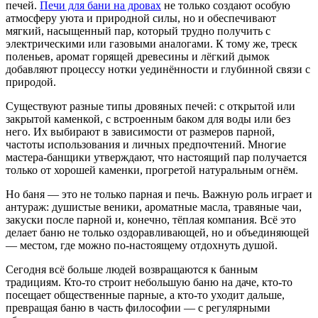
печей.
Печи для бани на дровах
не только создают особую
атмосферу уюта и природной силы, но и обеспечивают
мягкий, насыщенный пар, который трудно получить с
электрическими или газовыми аналогами. К тому же, треск
поленьев, аромат горящей древесины и лёгкий дымок
добавляют процессу нотки уединённости и глубинной связи с
природой.
Существуют разные типы дровяных печей: с открытой или
закрытой каменкой, с встроенным баком для воды или без
него. Их выбирают в зависимости от размеров парной,
частоты использования и личных предпочтений. Многие
мастера-банщики утверждают, что настоящий пар получается
только от хорошей каменки, прогретой натуральным огнём.
Но баня — это не только парная и печь. Важную роль играет и
антураж: душистые веники, ароматные масла, травяные чаи,
закуски после парной и, конечно, тёплая компания. Всё это
делает баню не только оздоравливающей, но и объединяющей
— местом, где можно по-настоящему отдохнуть душой.
Сегодня всё больше людей возвращаются к банным
традициям. Кто-то строит небольшую баню на даче, кто-то
посещает общественные парные, а кто-то уходит дальше,
превращая баню в часть философии — с регулярными