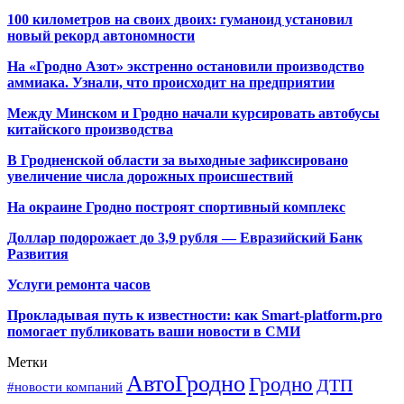
100 километров на своих двоих: гуманоид установил
новый рекорд автономности
На «Гродно Азот» экстренно остановили производство
аммиака. Узнали, что происходит на предприятии
Между Минском и Гродно начали курсировать автобусы
китайского производства
В Гродненской области за выходные зафиксировано
увеличение числа дорожных происшествий
На окраине Гродно построят спортивный
комплекс
Доллар подорожает до 3,9 рубля — Евразийский Банк
Развития
Услуги ремонта часов
Прокладывая путь к известности: как Smart-platform.pro
помогает публиковать ваши новости в СМИ
Метки
АвтоГродно
Гродно
ДТП
#новости компаний