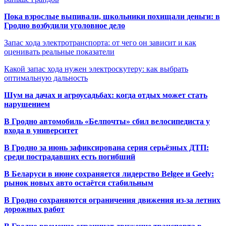
Пока взрослые выпивали, школьники похищали деньги: в
Гродно возбудили уголовное дело
Запас хода электротранспорта: от чего он зависит и как
оценивать реальные показатели
Какой запас хода нужен электроскутеру: как выбрать
оптимальную дальность
Шум на дачах и агроусадьбах: когда отдых может стать
нарушением
В Гродно автомобиль «Белпочты» сбил велосипедиста у
входа в университет
В Гродно за июнь зафиксирована серия серьёзных ДТП:
среди пострадавших есть погибший
В Беларуси в июне сохраняется лидерство Belgee и Geely:
рынок новых авто остаётся стабильным
В Гродно сохраняются ограничения движения из-за летних
дорожных работ