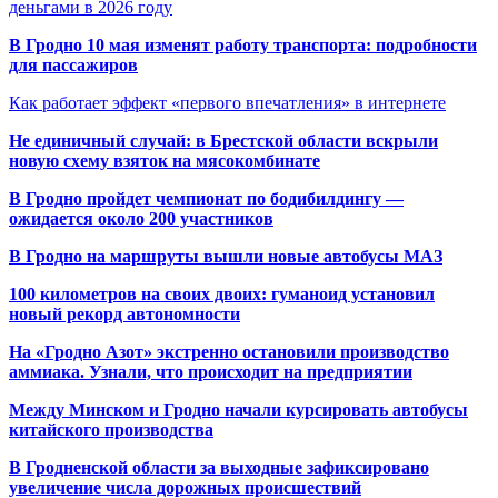
деньгами в 2026 году
В Гродно 10 мая изменят работу транспорта: подробности
для пассажиров
Как работает эффект «первого впечатления» в интернете
Не единичный случай: в Брестской области вскрыли
новую схему взяток на мясокомбинате
В Гродно пройдет чемпионат по бодибилдингу —
ожидается около 200 участников
В Гродно на маршруты вышли новые автобусы МАЗ
100 километров на своих двоих: гуманоид установил
новый рекорд автономности
На «Гродно Азот» экстренно остановили производство
аммиака. Узнали, что происходит на предприятии
Между Минском и Гродно начали курсировать автобусы
китайского производства
В Гродненской области за выходные зафиксировано
увеличение числа дорожных происшествий