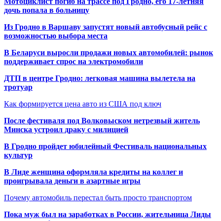
Мотоциклист погиб на трассе под Гродно, его 17-летняя
дочь попала в больницу
Из Гродно в Варшаву запустят новый автобусный рейс с
возможностью выбора места
В Беларуси выросли продажи новых автомобилей: рынок
поддерживает спрос на электромобили
ДТП в центре Гродно: легковая машина вылетела на
тротуар
Как формируется цена авто из США под ключ
После фестиваля под Волковыском нетрезвый житель
Минска устроил драку с милицией
В Гродно пройдет юбилейный Фестиваль национальных
культур
В Лиде женщина оформляла кредиты на коллег и
проигрывала деньги в азартные игры
Почему автомобиль перестал быть просто транспортом
Пока муж был на заработках в России, жительница Лиды