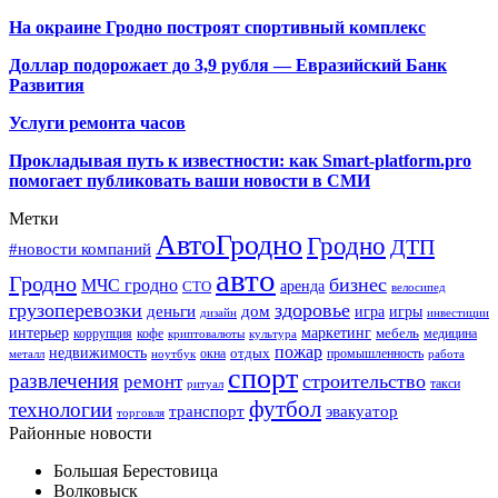
На окраине Гродно построят спортивный
комплекс
Доллар подорожает до 3,9 рубля — Евразийский Банк
Развития
Услуги ремонта часов
Прокладывая путь к известности: как Smart-platform.pro
помогает публиковать ваши новости в СМИ
Метки
АвтоГродно
Гродно
ДТП
#новости компаний
авто
Гродно
бизнес
МЧС гродно
аренда
СТО
велосипед
грузоперевозки
здоровье
деньги
дом
игра
игры
дизайн
инвестиции
интерьер
маркетинг
мебель
коррупция
кофе
медицина
криптовалюты
культура
пожар
недвижимость
отдых
окна
промышленность
металл
ноутбук
работа
спорт
развлечения
строительство
ремонт
такси
ритуал
футбол
технологии
транспорт
эвакуатор
торговля
Районные новости
Большая Берестовица
Волковыск