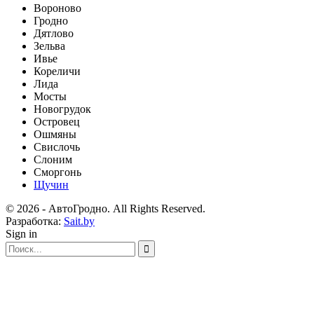
Вороново
Гродно
Дятлово
Зельва
Ивье
Кореличи
Лида
Мосты
Новогрудок
Островец
Ошмяны
Свислочь
Слоним
Сморгонь
Щучин
© 2026 - АвтоГродно. All Rights Reserved.
Разработка:
Sait.by
Sign in