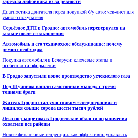
зарезала любовника из-за ревности
Диагностика двигателя перед покупкой б/у авто: чек-лист для
умного покупателя
Серьёзное ДТП в Гродно: автомобиль перевернулся на
кольце после столкновения
Автомобиль и его техническое обслуживание: почему
ремонт необходим
Покупка автомобиля в Беларуси: ключевые этапы и
особенности оформления
В Гродно запустили новое производство углекислого газа
Под Щучином нашли самогонный «завод» с тремя
тоннами браги
Житель Гродно стал участником «спецоперации» и
лишился свыше сорока шести тысяч рублей
Леса под запретом: в Гродненской области ограничения
охватили все районы
Новые финансовые тенденции: как эффективно управлять