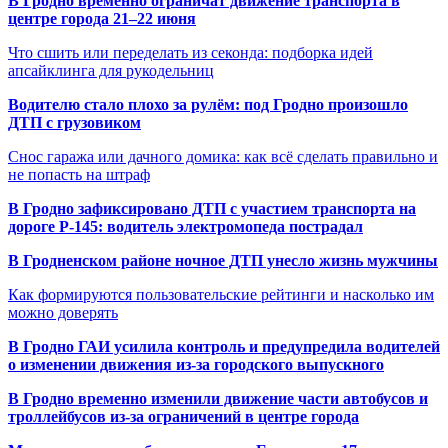
В Гродно временно ограничат движение транспорта в
центре города 21–22 июня
Что сшить или переделать из секонда: подборка идей
апсайклинга для рукодельниц
Водителю стало плохо за рулём: под Гродно произошло
ДТП с грузовиком
Снос гаража или дачного домика: как всё сделать правильно и
не попасть на штраф
В Гродно зафиксировано ДТП с участием транспорта на
дороге Р-145: водитель электромопеда пострадал
В Гродненском районе ночное ДТП унесло жизнь мужчины
Как формируются пользовательские рейтинги и насколько им
можно доверять
В Гродно ГАИ усилила контроль и предупредила водителей
о изменении движения из-за городского выпускного
В Гродно временно изменили движение части автобусов и
троллейбусов из-за ограничений в центре города