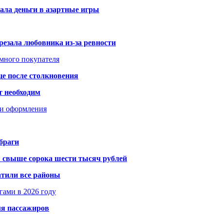
ала деньги в азартные игры
резала любовника из-за ревности
умного покупателя
це после столкновения
т необходим
ти оформления
браги
я свыше сорока шести тысяч рублей
атили все районы
гами в 2026 году
ля пассажиров