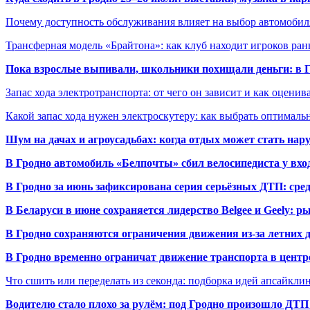
Почему доступность обслуживания влияет на выбор автомобил
Трансферная модель «Брайтона»: как клуб находит игроков ран
Пока взрослые выпивали, школьники похищали деньги: в Гр
Запас хода электротранспорта: от чего он зависит и как оценив
Какой запас хода нужен электроскутеру: как выбрать оптималь
Шум на дачах и агроусадьбах: когда отдых может стать на
В Гродно автомобиль «Белпочты» сбил велосипедиста у вхо
В Гродно за июнь зафиксирована серия серьёзных ДТП: сре
В Беларуси в июне сохраняется лидерство Belgee и Geely: 
В Гродно сохраняются ограничения движения из-за летних
В Гродно временно ограничат движение транспорта в центр
Что сшить или переделать из секонда: подборка идей апсайкли
Водителю стало плохо за рулём: под Гродно произошло ДТП