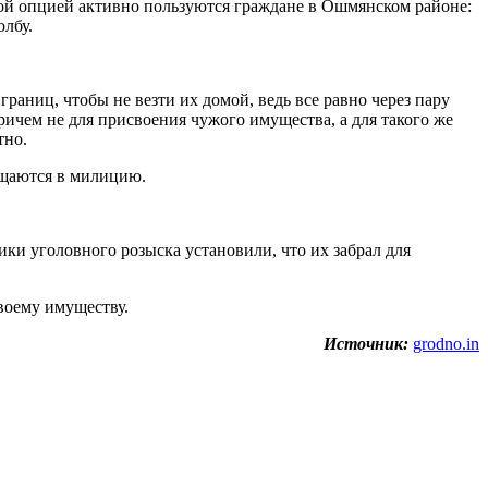
той опцией активно пользуются граждане в Ошмянском районе:
олбу.
границ, чтобы не везти их домой, ведь все равно через пару
ичем не для присвоения чужого имущества, а для такого же
тно.
ащаются в милицию.
и уголовного розыска установили, что их забрал для
воему имуществу.
Источник:
grodno.in