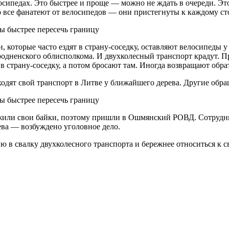
осипедах. Это быстрее и проще — можно не ждать в очереди. Э
о все фанатеют от велосипедов — они пристегнуты к каждому ст
 которые часто ездят в страну-соседку, оставляют велосипеды у 
одненского облисполкома. И двухколесный транспорт крадут. Пр
в страну-соседку, а потом бросают там. Иногда возвращают обра
ходят свой транспорт в Литве у ближайшего дерева. Другие обр
или свои байки, поэтому пришли в Ошмянский РОВД. Сотрудник
ва — возбуждено уголовное дело.
в свалку двухколесного транспорта и бережнее относиться к с