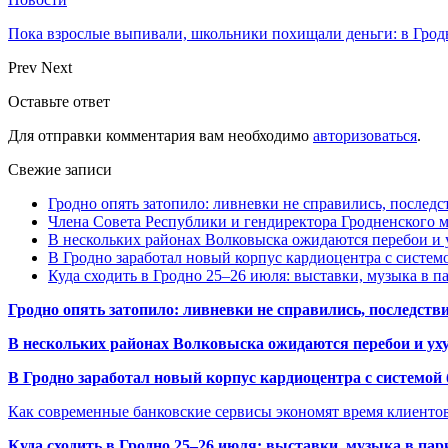
Пока взрослые выпивали, школьники похищали деньги: в Грод
Prev
Next
Оставьте ответ
Для отправки комментария вам необходимо
авторизоваться
.
Свежие записи
Гродно опять затопило: ливневки не справились, последс
Члена Совета Республики и гендиректора Гродненского мя
В нескольких районах Волковыска ожидаются перебои и 
В Гродно заработал новый корпус кардиоцентра с систем
Куда сходить в Гродно 25–26 июля: выставки, музыка в п
Гродно опять затопило: ливневки не справились, последств
В нескольких районах Волковыска ожидаются перебои и ух
В Гродно заработал новый корпус кардиоцентра с системой
Как современные банковские сервисы экономят время клиенто
Куда сходить в Гродно 25–26 июля: выставки, музыка в пар