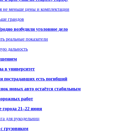
я не меньше цены и комплектации
ьше грандов
одно возбудили уголовное дело
ать реальные показатели
ную дальность
рушением
да в университет
ди пострадавших есть погибший
рынок новых авто остаётся стабильным
 дорожных работ
е города 21–22 июня
нга для рукодельниц
 с грузовиком