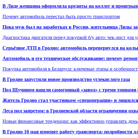
В Лиде женщина оформляла кредиты на коллег и проигрыв
Почему автомобиль перестал быть просто транспортом
Пока муж был на заработках в России, жительница Лиды за
Диагностика двигателя перед покупкой б/у авто: чек-лист для 
Серьёзное ДТП в Гродно: автомобиль перевернулся на коль
Автомобиль и его техническое обслуживание: почему ремон
Покупка автомобиля в Беларуси: ключевые этапы и особеннос
В Гродно запустили новое производство углекислого газа
Под Щучином нашли самогонный «завод» с тремя тоннами 
Житель Гродно стал участником «спецоперации» и лишилс
Леса под запретом: в Гродненской области ограничения охв
Новые финансовые тенденции: как эффективно управлять день
В Гродно 10 мая изменят работу транспорта: подробности д