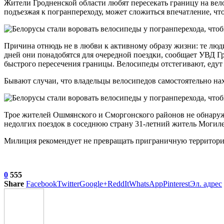
Жители Гродненской области любят пересекать границу на вел
подъезжая к погранпереходу, может сложиться впечатление, чт
Причина отнюдь не в любви к активному образу жизни: те люди,
дней они понадобятся для очередной поездки, сообщает УВД Гр
быстрого пересечения границы. Велосипеды отстегивают, едут 
Бывают случаи, что владельцы велосипедов самостоятельно на
Трое жителей Ошмянского и Сморгонского районов не обнаруж
недолгих поездок в соседнюю страну 31-летний житель Могиле
Милиция рекомендует не превращать приграничную территорию 
0
555
Share
Facebook
Twitter
Google+
ReddIt
WhatsApp
Pinterest
Эл. адрес