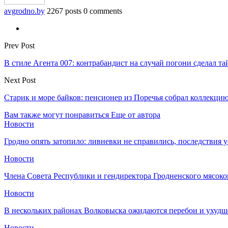
avgrodno.by
2267 posts
0 comments
Prev Post
В стиле Агента 007: контрабандист на случай погони сделал т
Next Post
Старик и море байков: пенсионер из Поречья собрал коллекци
Вам также могут понравиться
Еще от автора
Новости
Гродно опять затопило: ливневки не справились, последствия 
Новости
Члена Совета Республики и гендиректора Гродненского мясоко
Новости
В нескольких районах Волковыска ожидаются перебои и ухудш
Новости