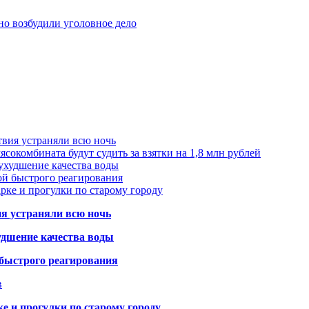
но возбудили уголовное дело
твия устраняли всю ночь
сокомбината будут судить за взятки на 1,8 млн рублей
ухудшение качества воды
ой быстрого реагирования
арке и прогулки по старому городу
ия устраняли всю ночь
удшение качества воды
 быстрого реагирования
в
ке и прогулки по старому городу