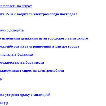
не попасть на штраф
ге Р-145: водитель электромопеда пострадал
можно доверять
о изменении движения из-за городского выпускного
оллейбусов из-за ограничений в центре города
ь попала в больницу
озможностью выбора места
оддерживает спрос на электромобили
ар
ка устроил драку с милицией
ьтур