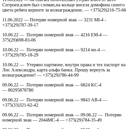
Ситроен,ключ был сломан,на кольце висела домофона синего
цвета ребята верните за вознаграждение. — +375(29)216-75-66
11.06.2022 — Потерян номерной знак — 3231 MI-4 -
+375(29)787-39-17
10.06.22 — Потерян номерной знак — 4216 EM-4 —
375(29)698-83-06
10.06.22 — Потерян номерной знак — 9214 мх-4 —
+375(29)785-18-29
10.06.22 — Утеряно партмоне, внутри права и тех паспорт на
Лис Александра, карта альфа банка. Прошу вернуть за
вознаграждение! — +375(29)786-44-99
09.06.22 — Потерян номерной знак — 6824 KC-4
— 80295878780
09.06.22 — Потерян номерной знак — 9843 АВ-4 —
+375(33)321-62-42
09.06.22 — Потерян номерной знак — 09.06.22 — Потерян
номерной знак — 2044МС-4 — +375(29)784-35-49