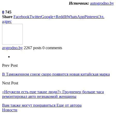
Источник:
autogrodno.by
0
745
Share
Facebook
Twitter
Google+
ReddIt
WhatsApp
Pinterest
Эл.
адрес
avgrodno.by
2267 posts
0 comments
Prev Post
В Таможенном союзе скоро появится новая китайская марка
Next Post
«Неужели есть еще такие люди?» Гродненец больше часа
ремонтировал авто незнакомой женщины
Вам также могут понравиться
Еще от автора
Новости