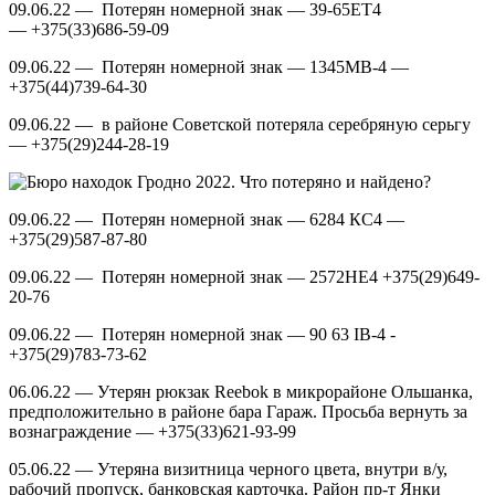
09.06.22 — Потерян номерной знак — 39-65ЕТ4
— +375(33)686-59-09
09.06.22 — Потерян номерной знак — 1345МВ-4 —
+375(44)739-64-30
09.06.22 — в районе Советской потеряла серебряную серьгу
— +375(29)244-28-19
09.06.22 — Потерян номерной знак — 6284 КС4 —
+375(29)587-87-80
09.06.22 — Потерян номерной знак — 2572НЕ4 +375(29)649-
20-76
09.06.22 — Потерян номерной знак — 90 63 IB-4 -
+375(29)783-73-62
06.06.22 — Утерян рюкзак Reebok в микрорайоне Ольшанка,
предположительно в районе бара Гараж. Просьба вернуть за
вознаграждение — +375(33)621-93-99
05.06.22 — Утеряна визитница черного цвета, внутри в/у,
рабочий пропуск, банковская карточка. Район пр-т Янки