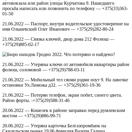
автовокзала или район улицы Курчатова 9. Нашедшего
просьба написать или позвонить по телефону — +375(33)363-
01-50
21.06.2022 — Паспорт, внутри водительское удостоверение на
имя Ольшевский Олег Иванович — +375(29)282-80-24
21.06.2022 — Связка ключей, двор дома 212 Фолюш —
+375(29)885-02-17
21.06.2022 — Утеряны ключи от автомобиля иквартиры район
фолюш, соломовой — +375(29)788-03-11
21.06.2022 — Мобильный тел сяоми рэдми ноут 9. На лавочке
остановки Ул.Лиможа д32. — +375(29)361-19-36
21.06.2022 — Потерян телефон, экран побит, синего цвета.
Район форты. -+375(29)588-31-46
20.06.2022 — Кошелек в районе заправки перед румлевским
мостом — +375(29)886-99-71
20.06.2022 — Утеряна карточка Белгазпромбанк на
Скидельском рынке 19.06 фамилия Валери Галина,