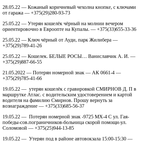
28.05.22 — Кожаный коричневый чехолна кнопке, с ключами
от гаража — +375(29)280-93-73
25.05.22 — Утерян кошелёк чёрный на молнии вечером
ориентировочно в Евроопте на Купалы. — +375(33)655-33-36
25.05.22 — Ключ чёрный от Ауди, парк Жилибера —
+375(29)789-41-26
25.05.22 — Кошелек. БЕЛЫЕ РОСЫ… Ваниславчик А. И. —
+375(29)887-66-55
21.05.2022 — Потерян номерной знак — АК 0661-4 —
+375(29)785-41-66
19.05.22 — утерян кошелёк с гравировкой СМИРНОВ Д. П в
маршрутке Атлас. с водительским удостоверением и картой
водителя на фамилию Смирнов. Прошу вернуть за
вознаграждение — +375(33)685-56-37
19.05.22 — Потерян номерной знак -9725 МХ-4 С ул. Гая-
победы-сов.пограничников-больница скорой помощи-ул.
Соломовой — +375(25)944-13-85
19.05.22 — Утерян под в районе автовокзала 15:00-15:30 —