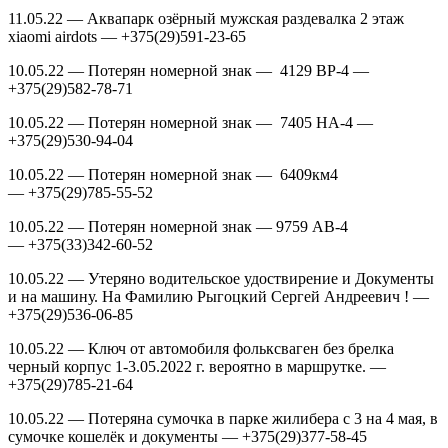
11.05.22 — Аквапарк озёрный мужская раздевалка 2 этаж
xiaomi airdots — +375(29)591-23-65
10.05.22 — Потерян номерной знак — 4129 ВР-4 —
+375(29)582-78-71
10.05.22 — Потерян номерной знак — 7405 НА-4 —
+375(29)530-94-04
10.05.22 — Потерян номерной знак — 6409км4
— +375(29)785-55-52
10.05.22 — Потерян номерной знак — 9759 AB-4
— +375(33)342-60-52
10.05.22 — Утеряно водительское удоствирение и Документы
и на машину. На Фамилию Рыгоцкий Сергей Андреевич ! —
+375(29)536-06-85
10.05.22 — Ключ от автомобиля фольксваген без брелка
черный корпус 1-3.05.2022 г. вероятно в маршрутке. —
+375(29)785-21-64
10.05.22 — Потеряна сумочка в парке жилибера с 3 на 4 мая, в
сумочке кошелёк и документы — +375(29)377-58-45