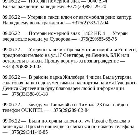
09.06.22 — Потерян номерной знак — 9040 ет-4
Вознаграждение нашедшему- +375(29)881-29-20
09.06.22 — Утерян в такси ключ от автомобиля рено каптур.
Нашедшему вознаграждение — +375(2)783-12-04
09.06.22 — Потерян номерной знак -1462 НЕ-4 — Утерян
вчера возле кольца ул.Суворова — +375(29)685-65-75
09.06.22 — Утеряны ключи с брелком от автомобиля Ford eco,
предположительно на ул.17 Сентября, ул.Ленина, БЛК или
оставлены в такси. Прошу вернуть за вознаграждение —
+375(29)888-80-03
09.06.22 — В районе парка Жилебера 4 числа Была утеряна
салатовая папка с документами и паспортом на имя Гулецкого
Дениса Сергеевича буду благодарен любой информации
— +375(33)388-01-18
09.06.22 — между ул.Тавлая 46а и Лиможа 23 был найден
телефон OUKITEL — +375(29)289-82-84
09.06.22 — Были потеряны ключи от vw Passat с брелком в
виде духа. Просьба нашедшего связаться по номеру телефона
— +375(29)341-46-85