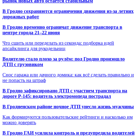
рынок новых авто остаётся стабильным
В Гродно сохраняются ограничения движения из-за летних
дорожных работ
В Гродно временно ограничат движение транспорта в
центре города 21–22 июня
Что сшить или переделать из секонда: подборка идей
апсайклинга для рукодельниц
Водителю стало плохо за рулём: под Гродно произошло
ДТП с грузовиком
Снос гаража или дачного домика: как всё сделать правильно и
не попасть на штраф
В Гродно зафиксировано ДТП с участием транспорта на
дороге Р-145: водитель электромопеда пострадал
В Гродненском районе ночное ДТП унесло жизнь мужчины
Как формируются пользовательские рейтинги и насколько им
можно доверять
В Гродно ГАИ усилила контроль и предупредила водителей