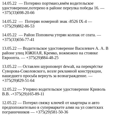
14.05.22 — Потеряно портманэ,вмём водительское
удостоверение,потерено в районе переулка победы 16. —
+375(33)698-20-66
14.05.22 — Потерян номерной знак -8526 IX-4 —
+375(29)882-86-53
14.05.22 — Район Поповича утерян колпак от сеата. —
+375(33)656-77-41
13.05.22 — Водительское удостоверение Василевич А. А. В
районе улиц ЮЖНАЯ, Кремко, вожможно на стоянке
Евроопта. — +375(29)884-48-25
13.05.22 — Оставлен шуроповерт dewalt, на перекрёстке
Суворова-Соколовского, возле рекламной конструкции,
нашедшего просьба вернуть за вознаграждение. —
+375(29)829-51-64
12.05.22 — Утеряно водительское удостоверение Криволь
В.В. -+375(29)165-89-11
12.05.22 — Потерял связку ключей от квартиры и авто
предпопожительно в супермаркете алми на ул советских
пограничников — +375(29)581-50-36