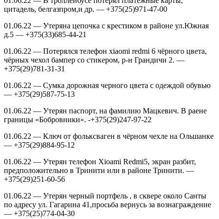
01.06.22 — В троллейбусе потерял платёжные карты,
цитадель, белгазпром,и др. — +375(25)971-47-00
01.06.22 — Утеряна цепочка с крестиком в районе ул.Южная
д.5 — +375(33)685-44-21
01.06.22 — Потерялся телефон xiaomi redmi 6 чёрного цвета,
чёрных чехол бампер со стикером, р-н Грандичи 2. —
+375(29)781-31-31
01.06.22 — Сумка дорожная черного цвета с одеждой обувью
— +375(29)587-75-13
01.06.22 — Утерян паспорт, на фамилию Мацкевич. В раене
границы «Бобровники». -+375(29)247-97-22
01.06.22 — Ключ от фольксваген в чёрном чехле на Ольшанке
— +375(29)884-95-12
01.06.22 — Утерян телефон Xioami Redmi5, экран разбит,
предположительно в Тринити или в районе Тринити. —
+375(29)251-60-56
01.06.22 — Утерян черный портфель , в сквере около Санты
по адресу ул. Гагарина 41,просьба вернусь за вознаграждение
— +375(25)774-04-30