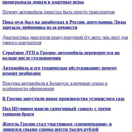
проигрывала деньги в азартные игры
Почему автомобиль перестал быть просто транспортом
Пока муж был на заработках в России, жительница Лиды
зарезала любовника из-за ревности
Диагностика двигателя перед покупкой б/у авто: чек-лист для
умного покупателя
Серьёзное ДТП в Гродно: автомобиль перевернулся на
кольце после столкновения
Автомобиль и его техническое обслуживание: почему
ремонт необходим
Покупка автомобиля в Беларуси: ключевые этапы и
особенности оформления
В Гродно запустили новое производство углекислого газа
Под Щучином нашли самогонный «завод» с тремя
тоннами браги
Житель Гродно стал участником «спецоперации» и
лишился свыше сорока шести тысяч рублей