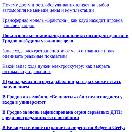
Почему доступность обслуживания влияет на выбор
автомобиля не меньше цены и комплектации
Трансферная модель «Брайтона»: как клуб находит игроков
раньше грандов
Пока взрослые выпивали, школьники похищали деньги: в
Гродно возбудили уголовное дело
Запас хода электротранспорта: от чего он зависит и как
оценивать реальные показатели
Какой запас хода нужен электроскутеру: как выбрать
оптимальную дальность
Шум на дачах и агроусадьбах: когда отдых может стать
нарушением
В Гродно автомобиль «Белпочты» сбил велосипедиста у
входа в университет
В Гродно за июнь зафиксирована серия серьёзных ДТП:
среди пострадавших есть погибший
В Беларуси в июне сохраняется лидерство Belgee и Geely: