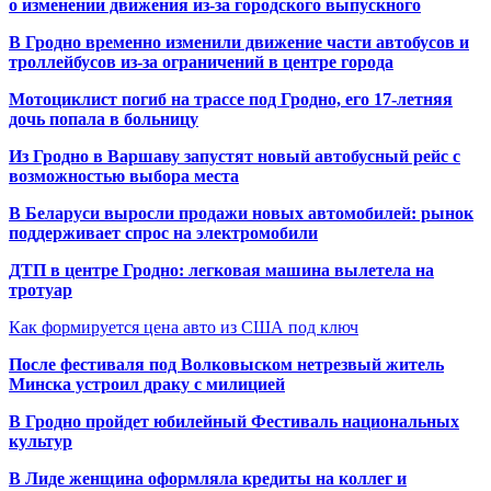
о изменении движения из-за городского выпускного
В Гродно временно изменили движение части автобусов и
троллейбусов из-за ограничений в центре города
Мотоциклист погиб на трассе под Гродно, его 17-летняя
дочь попала в больницу
Из Гродно в Варшаву запустят новый автобусный рейс с
возможностью выбора места
В Беларуси выросли продажи новых автомобилей: рынок
поддерживает спрос на электромобили
ДТП в центре Гродно: легковая машина вылетела на
тротуар
Как формируется цена авто из США под ключ
После фестиваля под Волковыском нетрезвый житель
Минска устроил драку с милицией
В Гродно пройдет юбилейный Фестиваль национальных
культур
В Лиде женщина оформляла кредиты на коллег и