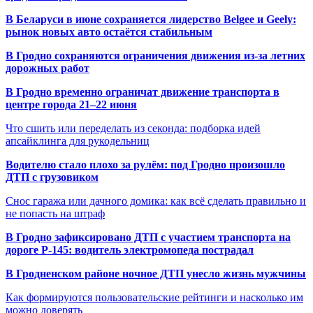
В Беларуси в июне сохраняется лидерство Belgee и Geely:
рынок новых авто остаётся стабильным
В Гродно сохраняются ограничения движения из-за летних
дорожных работ
В Гродно временно ограничат движение транспорта в
центре города 21–22 июня
Что сшить или переделать из секонда: подборка идей
апсайклинга для рукодельниц
Водителю стало плохо за рулём: под Гродно произошло
ДТП с грузовиком
Снос гаража или дачного домика: как всё сделать правильно и
не попасть на штраф
В Гродно зафиксировано ДТП с участием транспорта на
дороге Р-145: водитель электромопеда пострадал
В Гродненском районе ночное ДТП унесло жизнь мужчины
Как формируются пользовательские рейтинги и насколько им
можно доверять