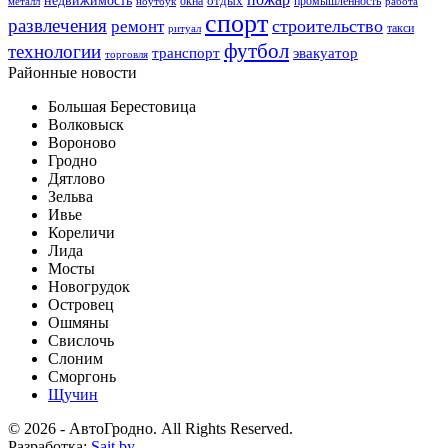
отдых
окна
промышленность
металл
ноутбук
работа
спорт
развлечения
строительство
ремонт
такси
ритуал
футбол
технологии
транспорт
эвакуатор
торговля
Районные новости
Большая Берестовица
Волковыск
Вороново
Гродно
Дятлово
Зельва
Ивье
Кореличи
Лида
Мосты
Новогрудок
Островец
Ошмяны
Свислочь
Слоним
Сморгонь
Щучин
© 2026 - АвтоГродно. All Rights Reserved.
Разработка:
Sait.by