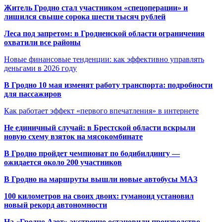
Житель Гродно стал участником «спецоперации» и
лишился свыше сорока шести тысяч рублей
Леса под запретом: в Гродненской области ограничения
охватили все районы
Новые финансовые тенденции: как эффективно управлять
деньгами в 2026 году
В Гродно 10 мая изменят работу транспорта: подробности
для пассажиров
Как работает эффект «первого впечатления» в интернете
Не единичный случай: в Брестской области вскрыли
новую схему взяток на мясокомбинате
В Гродно пройдет чемпионат по бодибилдингу —
ожидается около 200 участников
В Гродно на маршруты вышли новые автобусы МАЗ
100 километров на своих двоих: гуманоид установил
новый рекорд автономности
На «Гродно Азот» экстренно остановили производство