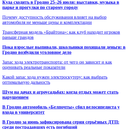
Куда сходить в Гродно 25–26 июля: выставки, музыка в
парке и прогулки по старому городу
Почему доступность обслуживания влияет на выбор
автомобиля не меньше цены и комплектации
Трансферная модель «Брайтона»: как клуб находит игроков
раньше грандов
Пока взрослые выпивали, школьники похищали деньги: в
Гродно возбудили уголовное дело
Запас хода электротранспорта: от чего он зависит и как
оценивать реальные показатели
Какой запас хода нужен электроскутеру: как выбрать
оптимальную дальность
Шум на дачах и агроусадьбах: когда отдых может стать
нарушением
В Гродно автомобиль «Белпочты» сбил велосипедиста у
входа в университет
В Гродно за июнь зафиксирована серия серьёзных ДТП:
среди пострадавших есть погибший