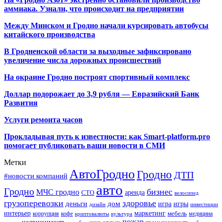
аммиака. Узнали, что происходит на предприятии
Между Минском и Гродно начали курсировать автобусы
китайского производства
В Гродненской области за выходные зафиксировано
увеличение числа дорожных происшествий
На окраине Гродно построят спортивный
комплекс
Доллар подорожает до 3,9 рубля — Евразийский Банк
Развития
Услуги ремонта часов
Прокладывая путь к известности: как Smart-platform.pro
помогает публиковать ваши новости в СМИ
Метки
АвтоГродно
Гродно
ДТП
#новости компаний
авто
Гродно
бизнес
МЧС гродно
аренда
СТО
велосипед
грузоперевозки
здоровье
деньги
дом
игра
игры
дизайн
инвестиции
интерьер
маркетинг
мебель
коррупция
кофе
медицина
криптовалюты
культура
пожар
недвижимость