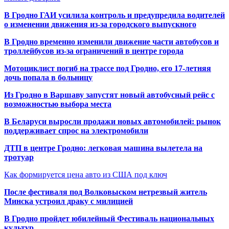
В Гродно ГАИ усилила контроль и предупредила водителей
о изменении движения из-за городского выпускного
В Гродно временно изменили движение части автобусов и
троллейбусов из-за ограничений в центре города
Мотоциклист погиб на трассе под Гродно, его 17-летняя
дочь попала в больницу
Из Гродно в Варшаву запустят новый автобусный рейс с
возможностью выбора места
В Беларуси выросли продажи новых автомобилей: рынок
поддерживает спрос на электромобили
ДТП в центре Гродно: легковая машина вылетела на
тротуар
Как формируется цена авто из США под ключ
После фестиваля под Волковыском нетрезвый житель
Минска устроил драку с милицией
В Гродно пройдет юбилейный Фестиваль национальных
культур