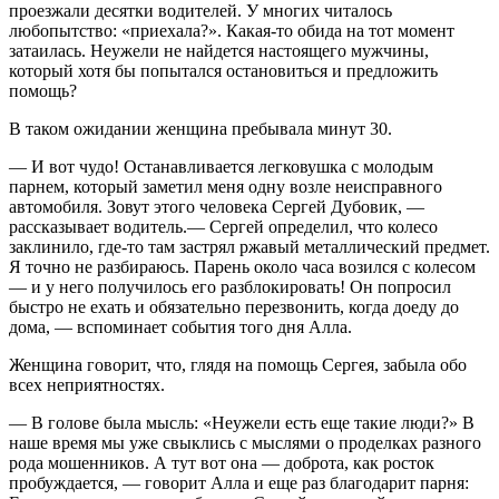
проезжали десятки водителей. У многих читалось
любопытство: «приехала?». Какая-то обида на тот момент
затаилась. Неужели не найдется настоящего мужчины,
который хотя бы попытался остановиться и предложить
помощь?
В таком ожидании женщина пребывала минут 30.
— И вот чудо! Останавливается легковушка с молодым
парнем, который заметил меня одну возле неисправного
автомобиля. Зовут этого человека Сергей Дубовик, —
рассказывает водитель.— Сергей определил, что колесо
заклинило, где-то там застрял ржавый металлический предмет.
Я точно не разбираюсь. Парень около часа возился с колесом
— и у него получилось его разблокировать! Он попросил
быстро не ехать и обязательно перезвонить, когда доеду до
дома, — вспоминает события того дня Алла.
Женщина говорит, что, глядя на помощь Сергея, забыла обо
всех неприятностях.
— В голове была мысль: «Неужели есть еще такие люди?» В
наше время мы уже свыклись с мыслями о проделках разного
рода мошенников. А тут вот она — доброта, как росток
пробуждается, — говорит Алла и еще раз благодарит парня: