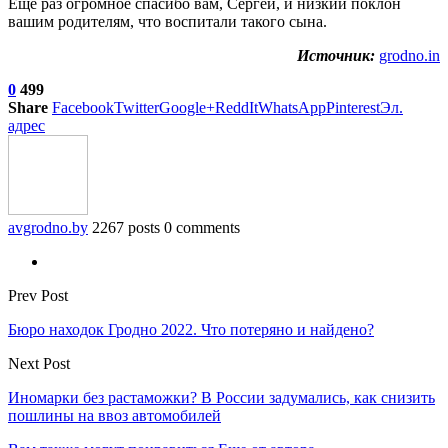
Еще раз огромное спасибо вам, Сергей, и низкий поклон
вашим родителям, что воспитали такого сына.
Источник:
grodno.in
0
499
Share
Facebook
Twitter
Google+
ReddIt
WhatsApp
Pinterest
Эл.
адрес
avgrodno.by
2267 posts
0 comments
Prev Post
Бюро находок Гродно 2022. Что потеряно и найдено?
Next Post
Иномарки без растаможки? В России задумались, как снизить
пошлины на ввоз автомобилей