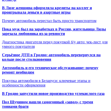
В Лиде женщина оформляла кредиты на коллег и
проигрывала деньги в азартные игры
Почему автомобиль перестал быть просто транспортом
Пока муж был на заработках в России, жительница Лиды
зарезала любовника из-за ревности
Диагностика двигателя перед покупкой б/у авто: чек-лист для
умного покупателя
Серьёзное ДТП в Гродно: автомобиль перевернулся на
кольце после столкновения
Автомобиль и его техническое обслуживание: почему
ремонт необходим
Покупка автомобиля в Беларуси: ключевые этапы и
особенности оформления
В Гродно запустили новое производство углекислого газа
Под Щучином нашли самогонный «завод» с тремя
тоннами браги