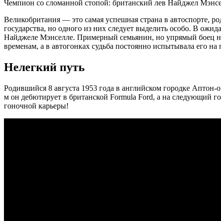
Чемпион со сломанной стопой: британский лев Найджел Мэнс
Великобритания — это самая успешная страна в автоспорте, р
государства, но одного из них следует выделить особо. В ож
Найджеле Мэнселле. Примерный семьянин, но упрямый боец на 
временам, а в автогонках судьба постоянно испытывала его на
Нелегкий путь
Родившийся 8 августа 1953 года в английском городке Аптон-о
м он дебютирует в британской Formula Ford, а на следующий г
гоночной карьеры!