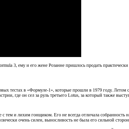
ormula 3, ему и его жене Розанне пришлось продать практически 
ервых тестах в «Формуле-1», которые прошли в 1979 году. Лето
встрии, где он сел за руль третьего Lotus, за который также вы
 с тем и лихим гонщиком. Его не всегда отличала собранность 
изически очень силен, выносливость не была его сильной сторон