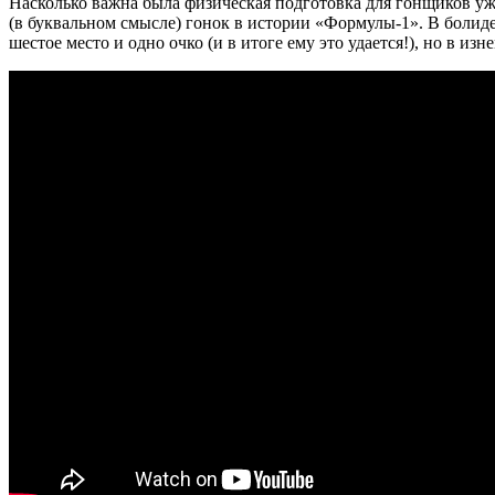
Насколько важна была физическая подготовка для гонщиков уж
(в буквальном смысле) гонок в истории «Формулы-1». В болид
шестое место и одно очко (и в итоге ему это удается!), но в и