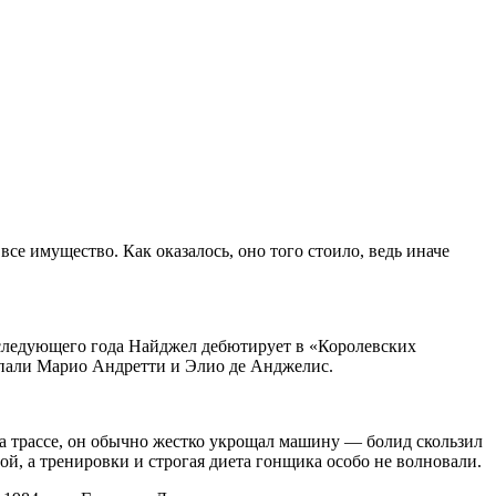
все имущество. Как оказалось, оно того стоило, ведь иначе
м следующего года Найджел дебютирует в «Королевских
ступали Марио Андретти и Элио де Анджелис.
на трассе, он обычно жестко укрощал машину — болид скользил
ой, а тренировки и строгая диета гонщика особо не волновали.