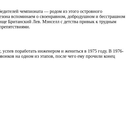
бедителей чемпионата — родом из этого островного
сезона вспоминаем о своенравном, добродушном и бесстрашном
ище Британский Лев. Мэнселл с детства привык к трудным
 препятствиями.
 успев поработать инженером и жениться в 1975 году. В 1976-
вонков на одном из этапов, после чего ему прочили конец