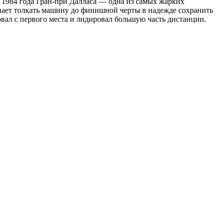
 1984 года Гран-при Далласа — одна из самых жарких
нает толкать машину до финишной черты в надежде сохранить
товал с первого места и лидировал большую часть дистанции.