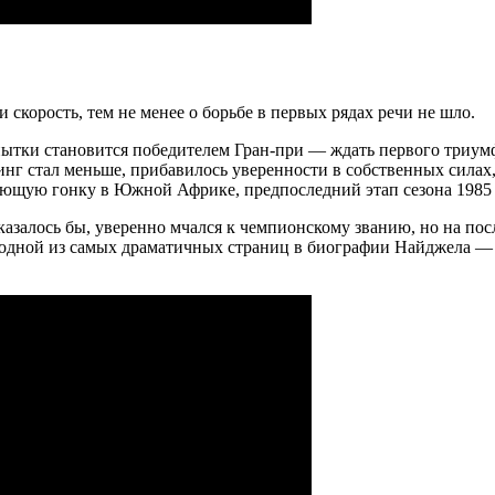
 скорость, тем не менее о борьбе в первых рядах речи не шло.
попытки становится победителем Гран-при — ждать первого триум
г стал меньше, прибавилось уверенности в собственных силах, а
щую гонку в Южной Африке, предпоследний этап сезона 1985 
казалось бы, уверенно мчался к чемпионскому званию, но на посл
а одной из самых драматичных страниц в биографии Найджела — 