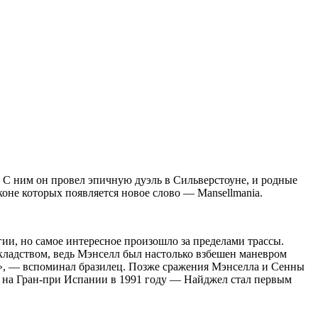
. С ним он провел эпичную дуэль в Сильверстоуне, и родные
оне которых появляется новое слово — Mansellmania.
гии, но самое интересное произошло за пределами трассы.
икладством, ведь Мэнселл был настолько взбешен маневром
ся», — вспоминал бразилец. Позже сражения Мэнселла и Сенны
р, на Гран-при Испании в 1991 году — Найджел стал первым