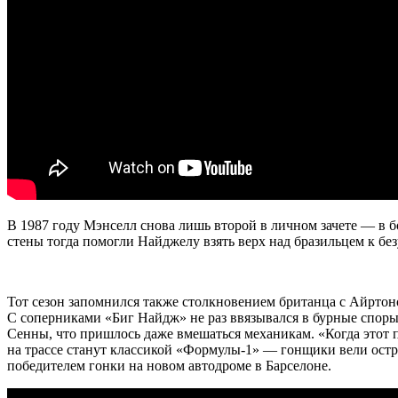
В 1987 году Мэнселл снова лишь второй в личном зачете — в б
стены тогда помогли Найджелу взять верх над бразильцем к бе
Тот сезон запомнился также столкновением британца с Айртоно
С соперниками «Биг Найдж» не раз ввязывался в бурные споры 
Сенны, что пришлось даже вмешаться механикам. «Когда этот п
на трассе станут классикой «Формулы-1» — гонщики вели остр
победителем гонки на новом автодроме в Барселоне.