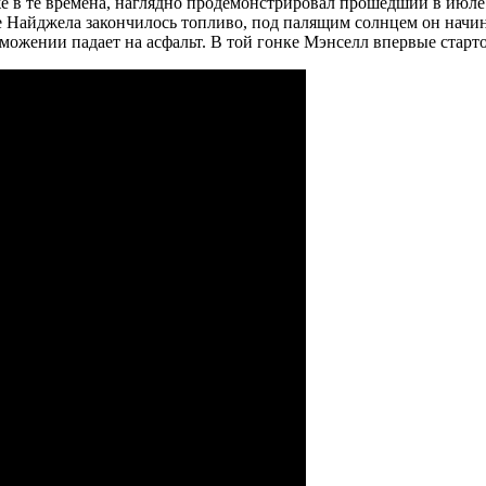
е в те времена, наглядно продемонстрировал прошедший в июле
е Найджела закончилось топливо, под палящим солнцем он начи
знеможении падает на асфальт. В той гонке Мэнселл впервые стар