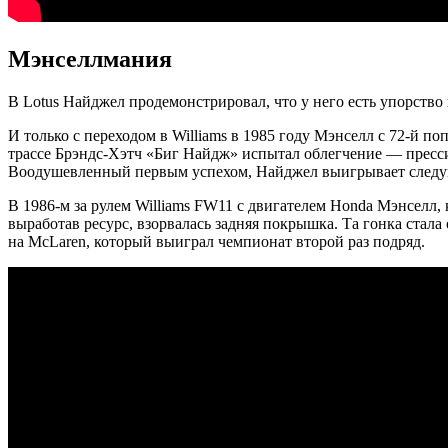
Мэнселлмания
В Lotus Найджел продемонстрировал, что у него есть упорство и
И только с переходом в Williams в 1985 году Мэнселл с 72-й 
трассе Брэндс-Хэтч «Биг Найдж» испытал облегчение — прессин
Воодушевленный первым успехом, Найджел выигрывает следую
В 1986-м за рулем Williams FW11 с двигателем Honda Мэнселл, 
выработав ресурс, взорвалась задняя покрышка. Та гонка стал
на McLaren, который выиграл чемпионат второй раз подряд.