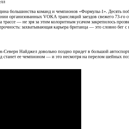
елл
одина большинства команд и чемпионов «Формулы-1». Десять по
идании организованных VOKA трансляций заездов
свежего 73-го 
трассе — не зря за этим колоритным усачом закрепилось прозв
 прочность: захватывающая карьера британца — это словно бег с
н-Северн Найджел довольно поздно придет в большой автоспорт,
од станет ее чемпионом — и это несмотря на перелом шейных поз