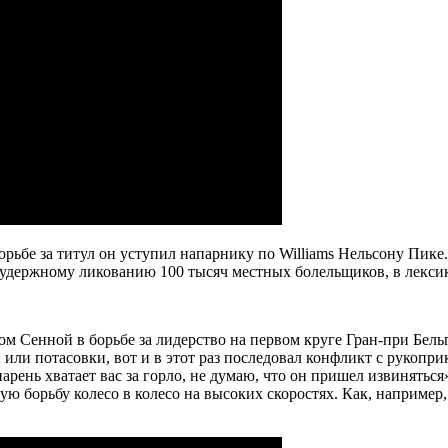
орьбе за титул он уступил напарнику по Williams Нельсону Пике
зудержному ликованию 100 тысяч местных болельщиков, в лексик
м Сенной в борьбе за лидерство на первом круге Гран-при Бель
или потасовки, вот и в этот раз последовал конфликт с рукопр
арень хватает вас за горло, не думаю, что он пришел извинять
ую борьбу колесо в колесо на высоких скоростях. Как, наприме