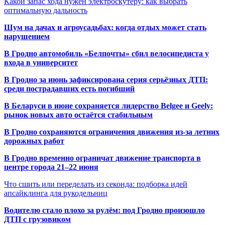
Какой запас хода нужен электроскутеру: как выбрать
оптимальную дальность
Шум на дачах и агроусадьбах: когда отдых может стать
нарушением
В Гродно автомобиль «Белпочты» сбил велосипедиста у
входа в университет
В Гродно за июнь зафиксирована серия серьёзных ДТП:
среди пострадавших есть погибший
В Беларуси в июне сохраняется лидерство Belgee и Geely:
рынок новых авто остаётся стабильным
В Гродно сохраняются ограничения движения из-за летних
дорожных работ
В Гродно временно ограничат движение транспорта в
центре города 21–22 июня
Что сшить или переделать из секонда: подборка идей
апсайклинга для рукодельниц
Водителю стало плохо за рулём: под Гродно произошло
ДТП с грузовиком