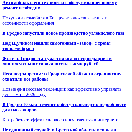
Автомобиль и его техническое обслуживание: почему
ремонт необходим
Покупка автомобиля в Беларуси: ключевые этапы и
особенности оформления
В Гродно запустили новое производство углекислого газа
Под Щучином нашли самогонный «завод» с тремя
тоннами браги
Житель Гродно стал участником «спецоперации» и
лишился свыше сорока шести тысяч рублей
Леса под запретом: в Гродненской области ограничения
охватили все районы
Новые финансовые тенденции: как эффективно управлять
деньгами в 2026 году
В Гродно 10 мая изменят работу транспорта: подробности
для пассажиров
Как работает эффект «первого впечатления» в интернете
Не единичный случай: в Брестской области вскрыли