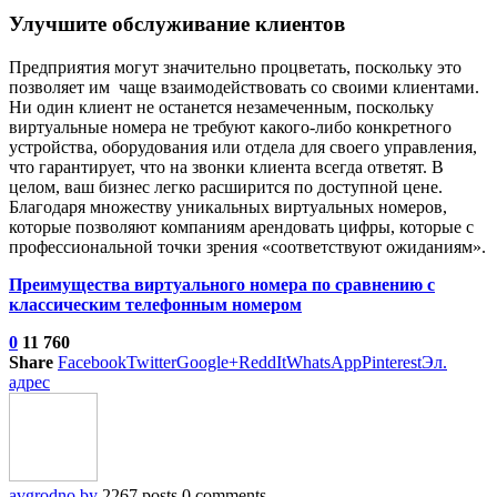
Улучшите обслуживание клиентов
Предприятия могут значительно процветать, поскольку это
позволяет им чаще взаимодействовать со своими клиентами.
Ни один клиент не останется незамеченным, поскольку
виртуальные номера не требуют какого-либо конкретного
устройства, оборудования или отдела для своего управления,
что гарантирует, что на звонки клиента всегда ответят. В
целом, ваш бизнес легко расширится по доступной цене.
Благодаря множеству уникальных виртуальных номеров,
которые позволяют компаниям арендовать цифры, которые с
профессиональной точки зрения «соответствуют ожиданиям».
Преимущества виртуального номера по сравнению с
классическим телефонным номером
0
11 760
Share
Facebook
Twitter
Google+
ReddIt
WhatsApp
Pinterest
Эл.
адрес
avgrodno.by
2267 posts
0 comments