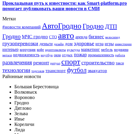
Прокладывая путь к известности: как Smart-platform.pro
помогает публиковать ваши новости в СМИ
Метки
АвтоГродно
Гродно
ДТП
#новости компаний
авто
Гродно
бизнес
МЧС гродно
аренда
СТО
велосипед
грузоперевозки
здоровье
деньги
дом
игра
игры
дизайн
инвестиции
интерьер
маркетинг
мебель
коррупция
кофе
медицина
криптовалюты
культура
пожар
недвижимость
отдых
окна
промышленность
металл
ноутбук
работа
спорт
развлечения
строительство
ремонт
такси
ритуал
футбол
технологии
транспорт
эвакуатор
торговля
Районные новости
Большая Берестовица
Волковыск
Вороново
Гродно
Дятлово
Зельва
Ивье
Кореличи
Лида