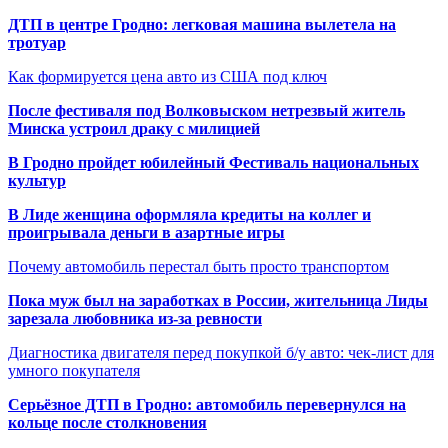
ДТП в центре Гродно: легковая машина вылетела на
тротуар
Как формируется цена авто из США под ключ
После фестиваля под Волковыском нетрезвый житель
Минска устроил драку с милицией
В Гродно пройдет юбилейный Фестиваль национальных
культур
В Лиде женщина оформляла кредиты на коллег и
проигрывала деньги в азартные игры
Почему автомобиль перестал быть просто транспортом
Пока муж был на заработках в России, жительница Лиды
зарезала любовника из-за ревности
Диагностика двигателя перед покупкой б/у авто: чек-лист для
умного покупателя
Серьёзное ДТП в Гродно: автомобиль перевернулся на
кольце после столкновения