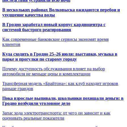
последствия устраняли всю ночь
В нескольких районах Волковыска ожидаются перебои и
ухудшение качества воды
В Гродно заработал новый корпус кардиоцентра с
системой быстрого реагирования
Как современные банковские сервисы экономят время
клиентов
Куда сходить в Гродно 25–26 июля: выставки, музыка в
парке и прогулки по старому городу
Почему доступность обслуживания влияет на выбор
автомобиля не меньше цены и комплектации
Трансферная модель «Брайтона»: как клуб находит игроков
раньше грандов
Пока взрослые выпивали, школьники похищали деньги: в
Гродно возбудили уголовное дело
Запас хода электротранспорта: от чего он зависит и как
оценивать реальные показатели