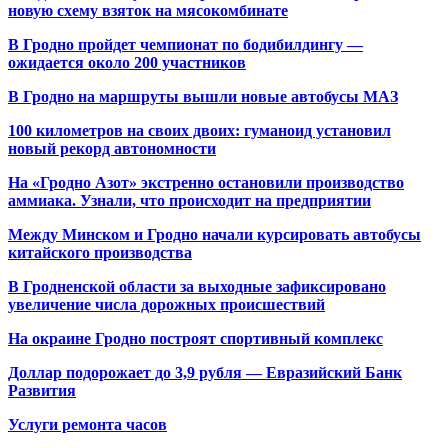
новую схему взяток на мясокомбинате
В Гродно пройдет чемпионат по бодибилдингу —
ожидается около 200 участников
В Гродно на маршруты вышли новые автобусы МАЗ
100 километров на своих двоих: гуманоид установил
новый рекорд автономности
На «Гродно Азот» экстренно остановили производство
аммиака. Узнали, что происходит на предприятии
Между Минском и Гродно начали курсировать автобусы
китайского производства
В Гродненской области за выходные зафиксировано
увеличение числа дорожных происшествий
На окраине Гродно построят спортивный
комплекс
Доллар подорожает до 3,9 рубля — Евразийский Банк
Развития
Услуги ремонта часов