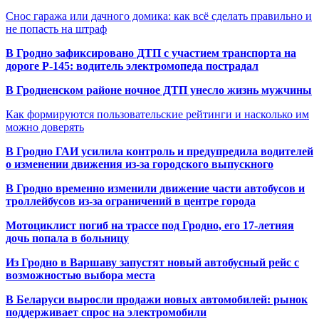
Снос гаража или дачного домика: как всё сделать правильно и
не попасть на штраф
В Гродно зафиксировано ДТП с участием транспорта на
дороге Р-145: водитель электромопеда пострадал
В Гродненском районе ночное ДТП унесло жизнь мужчины
Как формируются пользовательские рейтинги и насколько им
можно доверять
В Гродно ГАИ усилила контроль и предупредила водителей
о изменении движения из-за городского выпускного
В Гродно временно изменили движение части автобусов и
троллейбусов из-за ограничений в центре города
Мотоциклист погиб на трассе под Гродно, его 17-летняя
дочь попала в больницу
Из Гродно в Варшаву запустят новый автобусный рейс с
возможностью выбора места
В Беларуси выросли продажи новых автомобилей: рынок
поддерживает спрос на электромобили