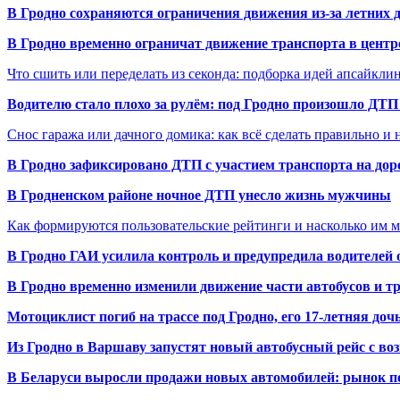
В Гродно сохраняются ограничения движения из-за летних
В Гродно временно ограничат движение транспорта в центр
Что сшить или переделать из секонда: подборка идей апсайкли
Водителю стало плохо за рулём: под Гродно произошло ДТП
Снос гаража или дачного домика: как всё сделать правильно и 
В Гродно зафиксировано ДТП с участием транспорта на доро
В Гродненском районе ночное ДТП унесло жизнь мужчины
Как формируются пользовательские рейтинги и насколько им 
В Гродно ГАИ усилила контроль и предупредила водителей 
В Гродно временно изменили движение части автобусов и тр
Мотоциклист погиб на трассе под Гродно, его 17-летняя доч
Из Гродно в Варшаву запустят новый автобусный рейс с в
В Беларуси выросли продажи новых автомобилей: рынок п