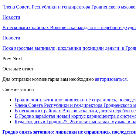
Члена Совета Республики и гендиректора Гродненского мясоко
Новости
В нескольких районах Волковыска ожидаются перебои и ухудш
Новости
Пока взрослые выпивали, школьники похищали деньги: в Грод
Prev
Next
Оставьте ответ
Для отправки комментария вам необходимо
авторизоваться
.
Свежие записи
Гродно опять затопило: ливневки не справились, последс
Члена Совета Республики и гендиректора Гродненского мя
В нескольких районах Волковыска ожидаются перебои и 
В Гродно заработал новый корпус кардиоцентра с систем
Куда сходить в Гродно 25–26 июля: выставки, музыка в п
Гродно опять затопило: ливневки не справились, последств