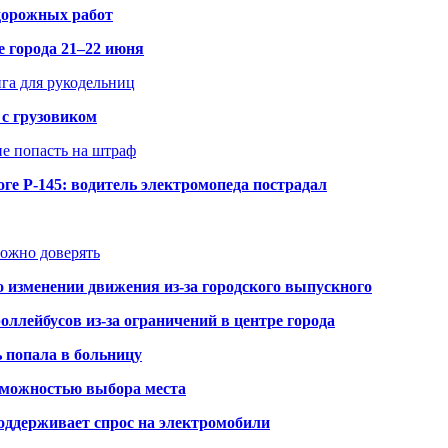
 дорожных работ
е города 21–22 июня
нга для рукодельниц
 с грузовиком
не попасть на штраф
ге Р-145: водитель электромопеда пострадал
можно доверять
о изменении движения из-за городского выпускного
оллейбусов из-за ограничений в центре города
ь попала в больницу
озможностью выбора места
оддерживает спрос на электромобили