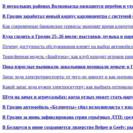
В нескольких районах Волковыска ожидаются перебои и ух
В Гродно заработал новый корпус кардиоцентра с системой
Как современные банковские сервисы экономят время клиенто
Куда сходить в Гродно 25–26 июля: выставки, музыка в пар
Почему доступность обслуживания влияет на выбор автомобил
Трансферная модель «Брайтона»: как клуб находит игроков ран
Пока взрослые выпивали, школьники похищали деньги: в Гр
Запас хода электротранспорта: от чего он зависит и как оценив
Какой запас хода нужен электроскутеру: как выбрать оптималь
Шум на дачах и агроусадьбах: когда отдых может стать на
В Гродно автомобиль «Белпочты» сбил велосипедиста у вхо
В Гродно за июнь зафиксирована серия серьёзных ДТП: сре
В Беларуси в июне сохраняется лидерство Belgee и Geely: 