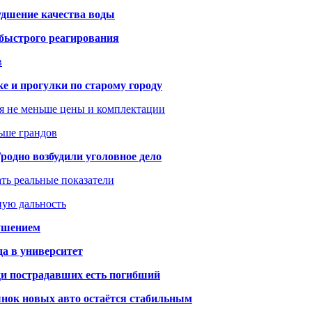
удшение качества воды
 быстрого реагирования
в
ке и прогулки по старому городу
я не меньше цены и комплектации
ьше грандов
одно возбудили уголовное дело
ать реальные показатели
ную дальность
рушением
да в университет
ди пострадавших есть погибший
рынок новых авто остаётся стабильным