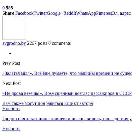
0
585
Share
Facebook
Twitter
Google+
ReddIt
WhatsApp
Pinterest
Эл. адрес
avgrodno.by
2267 posts
0 comments
Prev Post
«Залатая мiля». Все еще думаете, что машины времени не сущес
Next Post
«Не дрова везешь!». Возмущенный возглас пассажиров в СССР 
Вам также могут понравиться
Еще от автора
Новости
Гродно опять затопило: ливневки не справились, последствия 
Новости