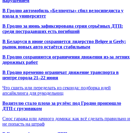
нарушением
В Гродно автомобиль «Белпочты» сбил велосипедиста у
входа в университет
В Гродно за июнь зафиксирована серия серьёзных ДТП:
среди пострадавших есть погибший
В Беларуси в июне сохраняется лидерство Belgee и Geely:
рынок новых авто остаётся стабильным
В Гродно сохраняются ограничения движения из-за летних
дорожных работ
В Гродно временно ограничат движение транспорта в
центре города 21–22 июня
Что сшить или переделать из секонда: подборка идей
апсайклинга для рукодельниц
Водителю стало плохо за рулём: под Гродно произошло
ДТП с грузовиком
Снос гаража или дачного домика: как всё сделать правильно и
не попасть на штраф