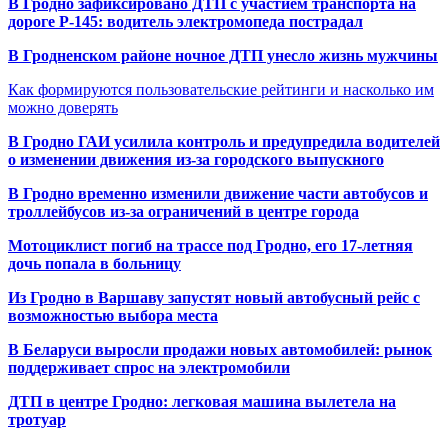
В Гродно зафиксировано ДТП с участием транспорта на
дороге Р-145: водитель электромопеда пострадал
В Гродненском районе ночное ДТП унесло жизнь мужчины
Как формируются пользовательские рейтинги и насколько им
можно доверять
В Гродно ГАИ усилила контроль и предупредила водителей
о изменении движения из-за городского выпускного
В Гродно временно изменили движение части автобусов и
троллейбусов из-за ограничений в центре города
Мотоциклист погиб на трассе под Гродно, его 17-летняя
дочь попала в больницу
Из Гродно в Варшаву запустят новый автобусный рейс с
возможностью выбора места
В Беларуси выросли продажи новых автомобилей: рынок
поддерживает спрос на электромобили
ДТП в центре Гродно: легковая машина вылетела на
тротуар