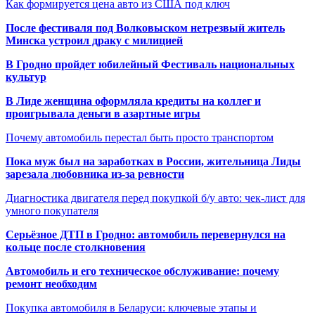
Как формируется цена авто из США под ключ
После фестиваля под Волковыском нетрезвый житель
Минска устроил драку с милицией
В Гродно пройдет юбилейный Фестиваль национальных
культур
В Лиде женщина оформляла кредиты на коллег и
проигрывала деньги в азартные игры
Почему автомобиль перестал быть просто транспортом
Пока муж был на заработках в России, жительница Лиды
зарезала любовника из-за ревности
Диагностика двигателя перед покупкой б/у авто: чек-лист для
умного покупателя
Серьёзное ДТП в Гродно: автомобиль перевернулся на
кольце после столкновения
Автомобиль и его техническое обслуживание: почему
ремонт необходим
Покупка автомобиля в Беларуси: ключевые этапы и