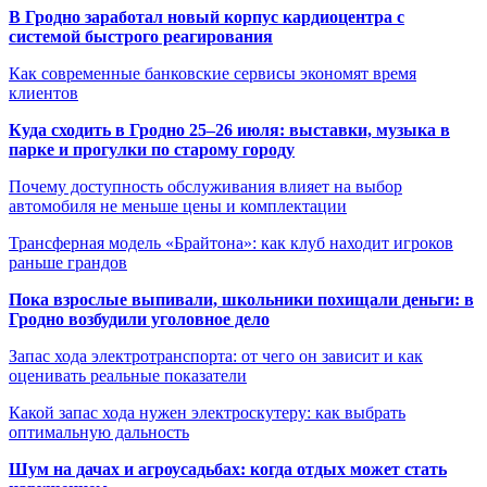
В Гродно заработал новый корпус кардиоцентра с
системой быстрого реагирования
Как современные банковские сервисы экономят время
клиентов
Куда сходить в Гродно 25–26 июля: выставки, музыка в
парке и прогулки по старому городу
Почему доступность обслуживания влияет на выбор
автомобиля не меньше цены и комплектации
Трансферная модель «Брайтона»: как клуб находит игроков
раньше грандов
Пока взрослые выпивали, школьники похищали деньги: в
Гродно возбудили уголовное дело
Запас хода электротранспорта: от чего он зависит и как
оценивать реальные показатели
Какой запас хода нужен электроскутеру: как выбрать
оптимальную дальность
Шум на дачах и агроусадьбах: когда отдых может стать