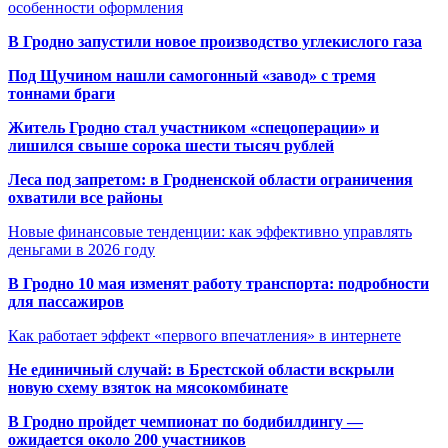
особенности оформления
В Гродно запустили новое производство углекислого газа
Под Щучином нашли самогонный «завод» с тремя
тоннами браги
Житель Гродно стал участником «спецоперации» и
лишился свыше сорока шести тысяч рублей
Леса под запретом: в Гродненской области ограничения
охватили все районы
Новые финансовые тенденции: как эффективно управлять
деньгами в 2026 году
В Гродно 10 мая изменят работу транспорта: подробности
для пассажиров
Как работает эффект «первого впечатления» в интернете
Не единичный случай: в Брестской области вскрыли
новую схему взяток на мясокомбинате
В Гродно пройдет чемпионат по бодибилдингу —
ожидается около 200 участников