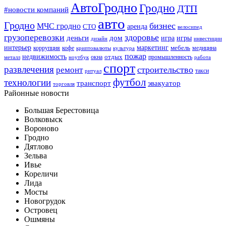
АвтоГродно
Гродно
ДТП
#новости компаний
авто
Гродно
бизнес
МЧС гродно
аренда
СТО
велосипед
грузоперевозки
здоровье
деньги
дом
игра
игры
дизайн
инвестиции
интерьер
маркетинг
мебель
коррупция
кофе
медицина
криптовалюты
культура
пожар
недвижимость
отдых
окна
промышленность
металл
ноутбук
работа
спорт
развлечения
строительство
ремонт
такси
ритуал
футбол
технологии
транспорт
эвакуатор
торговля
Районные новости
Большая Берестовица
Волковыск
Вороново
Гродно
Дятлово
Зельва
Ивье
Кореличи
Лида
Мосты
Новогрудок
Островец
Ошмяны