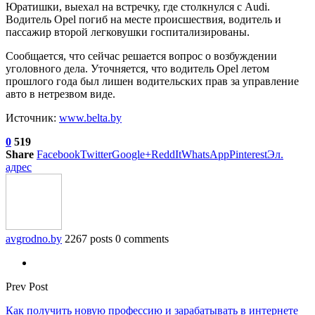
Юратишки, выехал на встречку, где столкнулся с Audi.
Водитель Opel погиб на месте происшествия, водитель и
пассажир второй легковушки госпитализированы.
Сообщается, что сейчас решается вопрос о возбуждении
уголовного дела. Уточняется, что водитель Opel летом
прошлого года был лишен водительских прав за управление
авто в нетрезвом виде.
Источник:
www.belta.by
0
519
Share
Facebook
Twitter
Google+
ReddIt
WhatsApp
Pinterest
Эл.
адрес
avgrodno.by
2267 posts
0 comments
Prev Post
Как получить новую профессию и зарабатывать в интернете