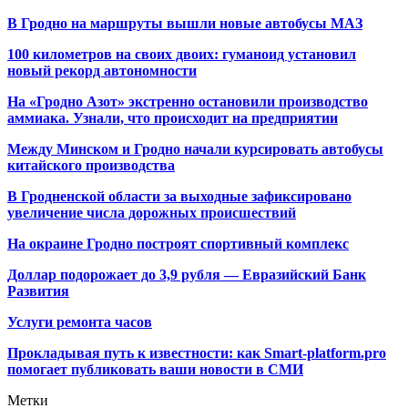
В Гродно на маршруты вышли новые автобусы МАЗ
100 километров на своих двоих: гуманоид установил
новый рекорд автономности
На «Гродно Азот» экстренно остановили производство
аммиака. Узнали, что происходит на предприятии
Между Минском и Гродно начали курсировать автобусы
китайского производства
В Гродненской области за выходные зафиксировано
увеличение числа дорожных происшествий
На окраине Гродно построят спортивный
комплекс
Доллар подорожает до 3,9 рубля — Евразийский Банк
Развития
Услуги ремонта часов
Прокладывая путь к известности: как Smart-platform.pro
помогает публиковать ваши новости в СМИ
Метки