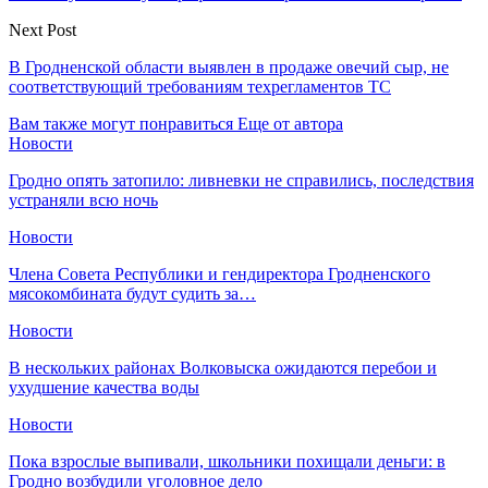
Next Post
В Гродненской области выявлен в продаже овечий сыр, не
соответствующий требованиям техрегламентов ТС
Вам также могут понравиться
Еще от автора
Новости
Гродно опять затопило: ливневки не справились, последствия
устраняли всю ночь
Новости
Члена Совета Республики и гендиректора Гродненского
мясокомбината будут судить за…
Новости
В нескольких районах Волковыска ожидаются перебои и
ухудшение качества воды
Новости
Пока взрослые выпивали, школьники похищали деньги: в
Гродно возбудили уголовное дело