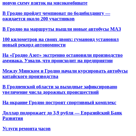
новую схему взяток на мясокомбинате
В Гродно пройдет чемпионат по бодибилдингу —
ожидается около 200 участников
В Гродно на маршруты вышли новые автобусы МАЗ
100 километров на своих двоих: гуманоид установил
новый рекорд автономности
На «Гродно Азот» экстренно остановили производство
аммиака. Узнали, что происходит на предприятии
Между Минском и Гродно начали курсировать автобусы
китайского производства
В Гродненской области за выходные зафиксировано
увеличение числа дорожных происшествий
На окраине Гродно построят спортивный
комплекс
Доллар подорожает до 3,9 рубля — Евразийский Банк
Развития
Услуги ремонта часов