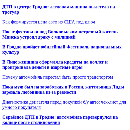
ДТП в центре Гродно: легковая машина вылетела на
тротуар
Как формируется цена авто из США под ключ
После фестиваля под Волковыском нетрезвый житель
Минска устроил драку с милицией
В Гродно пройдет юбилейный Фестиваль национальных
культур
В Лиде женщина оформляла кредиты на коллег и
проигрывала деньги в азартные игры
Почему автомобиль перестал быть просто транспортом
Пока муж был на заработках в России, жительница Лиды
зарезала любовника из-за ревности
Диагностика двигателя перед покупкой б/у авто: чек-лист для
умного покупателя
Серьёзное ДТП в Гродно: автомобиль перевернулся на
кольце после столкновения