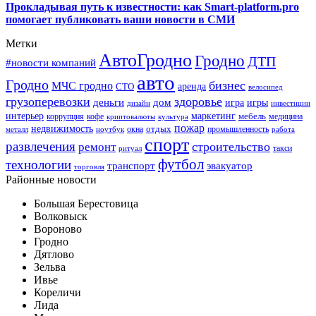
Прокладывая путь к известности: как Smart-platform.pro
помогает публиковать ваши новости в СМИ
Метки
АвтоГродно
Гродно
ДТП
#новости компаний
авто
Гродно
бизнес
МЧС гродно
аренда
СТО
велосипед
грузоперевозки
здоровье
деньги
дом
игра
игры
дизайн
инвестиции
интерьер
маркетинг
мебель
коррупция
кофе
медицина
криптовалюты
культура
пожар
недвижимость
отдых
окна
промышленность
металл
ноутбук
работа
спорт
развлечения
строительство
ремонт
такси
ритуал
футбол
технологии
транспорт
эвакуатор
торговля
Районные новости
Большая Берестовица
Волковыск
Вороново
Гродно
Дятлово
Зельва
Ивье
Кореличи
Лида