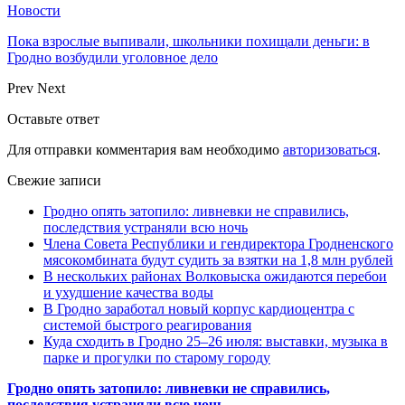
Новости
Пока взрослые выпивали, школьники похищали деньги: в
Гродно возбудили уголовное дело
Prev
Next
Оставьте ответ
Для отправки комментария вам необходимо
авторизоваться
.
Свежие записи
Гродно опять затопило: ливневки не справились,
последствия устраняли всю ночь
Члена Совета Республики и гендиректора Гродненского
мясокомбината будут судить за взятки на 1,8 млн рублей
В нескольких районах Волковыска ожидаются перебои
и ухудшение качества воды
В Гродно заработал новый корпус кардиоцентра с
системой быстрого реагирования
Куда сходить в Гродно 25–26 июля: выставки, музыка в
парке и прогулки по старому городу
Гродно опять затопило: ливневки не справились,
последствия устраняли всю ночь