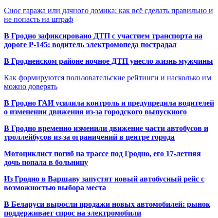
Снос гаража или дачного домика: как всё сделать правильно и
не попасть на штраф
В Гродно зафиксировано ДТП с участием транспорта на
дороге Р-145: водитель электромопеда пострадал
В Гродненском районе ночное ДТП унесло жизнь мужчины
Как формируются пользовательские рейтинги и насколько им
можно доверять
В Гродно ГАИ усилила контроль и предупредила водителей
о изменении движения из-за городского выпускного
В Гродно временно изменили движение части автобусов и
троллейбусов из-за ограничений в центре города
Мотоциклист погиб на трассе под Гродно, его 17-летняя
дочь попала в больницу
Из Гродно в Варшаву запустят новый автобусный рейс с
возможностью выбора места
В Беларуси выросли продажи новых автомобилей: рынок
поддерживает спрос на электромобили