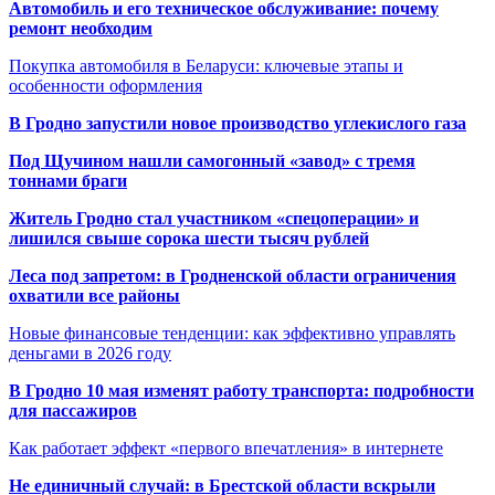
Автомобиль и его техническое обслуживание: почему
ремонт необходим
Покупка автомобиля в Беларуси: ключевые этапы и
особенности оформления
В Гродно запустили новое производство углекислого газа
Под Щучином нашли самогонный «завод» с тремя
тоннами браги
Житель Гродно стал участником «спецоперации» и
лишился свыше сорока шести тысяч рублей
Леса под запретом: в Гродненской области ограничения
охватили все районы
Новые финансовые тенденции: как эффективно управлять
деньгами в 2026 году
В Гродно 10 мая изменят работу транспорта: подробности
для пассажиров
Как работает эффект «первого впечатления» в интернете
Не единичный случай: в Брестской области вскрыли