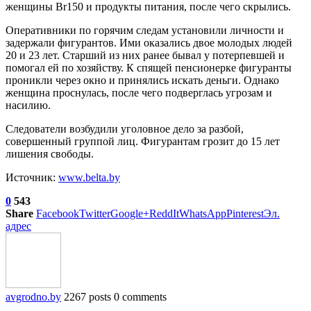
женщины Br150 и продукты питания, после чего скрылись.
Оперативники по горячим следам установили личности и
задержали фигурантов. Ими оказались двое молодых людей
20 и 23 лет. Старший из них ранее бывал у потерпевшей и
помогал ей по хозяйству. К спящей пенсионерке фигуранты
проникли через окно и принялись искать деньги. Однако
женщина проснулась, после чего подверглась угрозам и
насилию.
Следователи возбудили уголовное дело за разбой,
совершенный группой лиц. Фигурантам грозит до 15 лет
лишения свободы.
Источник:
www.belta.by
0
543
Share
Facebook
Twitter
Google+
ReddIt
WhatsApp
Pinterest
Эл.
адрес
avgrodno.by
2267 posts
0 comments