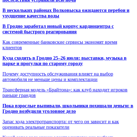
В нескольких районах Волковыска ожидаются перебои и
ухудшение качества воды
В Гродно заработал новый корпус кардиоцентра с
системой быстрого реагирования
Как современные банковские сервисы экономят время
клиентов
Куда сходить в Гродно 25–26 июля: выставки, музыка в
парке и прогулки по старому городу
Почему доступность обслуживания влияет на выбор
автомобиля не меньше цены и комплектации
Трансферная модель «Брайтона»: как клуб находит игроков
раньше грандов
Пока взрослые выпивали, школьники похищали деньги: в
Гродно возбудили уголовное дело
Запас хода электротранспорта: от чего он зависит и как
оценивать реальные показатели