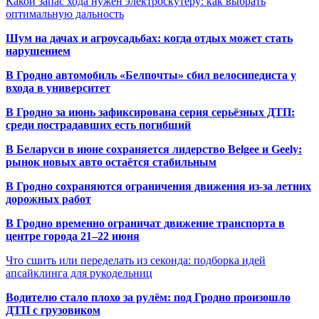
Какой запас хода нужен электроскутеру: как выбрать
оптимальную дальность
Шум на дачах и агроусадьбах: когда отдых может стать
нарушением
В Гродно автомобиль «Белпочты» сбил велосипедиста у
входа в университет
В Гродно за июнь зафиксирована серия серьёзных ДТП:
среди пострадавших есть погибший
В Беларуси в июне сохраняется лидерство Belgee и Geely:
рынок новых авто остаётся стабильным
В Гродно сохраняются ограничения движения из-за летних
дорожных работ
В Гродно временно ограничат движение транспорта в
центре города 21–22 июня
Что сшить или переделать из секонда: подборка идей
апсайклинга для рукодельниц
Водителю стало плохо за рулём: под Гродно произошло
ДТП с грузовиком