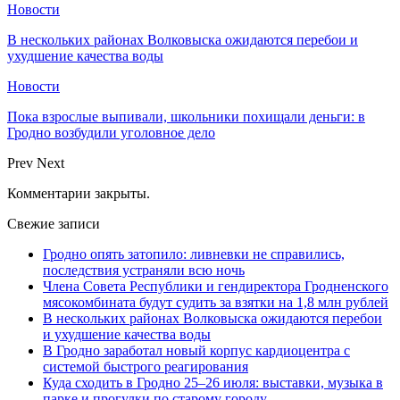
Новости
В нескольких районах Волковыска ожидаются перебои и
ухудшение качества воды
Новости
Пока взрослые выпивали, школьники похищали деньги: в
Гродно возбудили уголовное дело
Prev
Next
Комментарии закрыты.
Свежие записи
Гродно опять затопило: ливневки не справились,
последствия устраняли всю ночь
Члена Совета Республики и гендиректора Гродненского
мясокомбината будут судить за взятки на 1,8 млн рублей
В нескольких районах Волковыска ожидаются перебои
и ухудшение качества воды
В Гродно заработал новый корпус кардиоцентра с
системой быстрого реагирования
Куда сходить в Гродно 25–26 июля: выставки, музыка в
парке и прогулки по старому городу