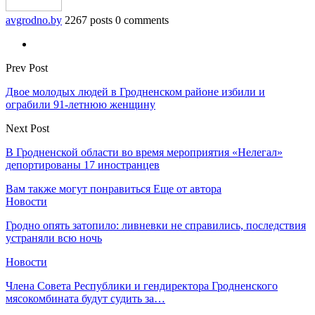
avgrodno.by
2267 posts
0 comments
Prev Post
Двое молодых людей в Гродненском районе избили и
ограбили 91-летнюю женщину
Next Post
В Гродненской области во время мероприятия «Нелегал»
депортированы 17 иностранцев
Вам также могут понравиться
Еще от автора
Новости
Гродно опять затопило: ливневки не справились, последствия
устраняли всю ночь
Новости
Члена Совета Республики и гендиректора Гродненского
мясокомбината будут судить за…