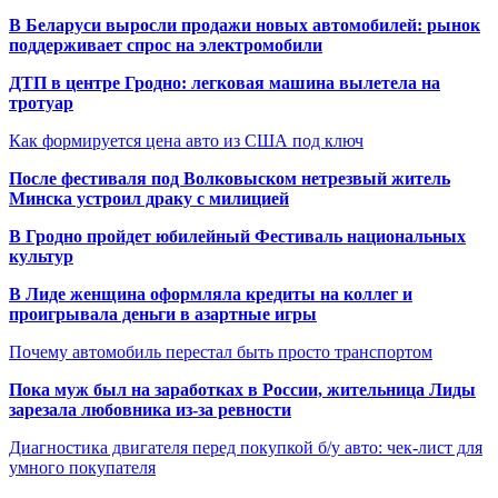
В Беларуси выросли продажи новых автомобилей: рынок
поддерживает спрос на электромобили
ДТП в центре Гродно: легковая машина вылетела на
тротуар
Как формируется цена авто из США под ключ
После фестиваля под Волковыском нетрезвый житель
Минска устроил драку с милицией
В Гродно пройдет юбилейный Фестиваль национальных
культур
В Лиде женщина оформляла кредиты на коллег и
проигрывала деньги в азартные игры
Почему автомобиль перестал быть просто транспортом
Пока муж был на заработках в России, жительница Лиды
зарезала любовника из-за ревности
Диагностика двигателя перед покупкой б/у авто: чек-лист для
умного покупателя