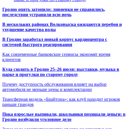
Гродно опять затопило: ливневки не справились,
последствия устраняли всю ночь
В нескольких районах Волковыска ожидаются перебои и
ухудшение качества воды
В Гродно заработал новый корпус кардиоцентра с
системой быстрого реагирования
Как современные банковские сервисы экономят время
клиентов
Куда сходить в Гродно 25–26 июля: выставки, музыка в
парке и прогулки по старому городу
Почему доступность обслуживания влияет на выбор
автомобиля не меньше цены и комплектации
Трансферная модель «Брайтона»: как клуб находит игроков
раньше грандов
Пока взрослые выпивали, школьники похищали деньги: в
Гродно возбудили уголовное дело