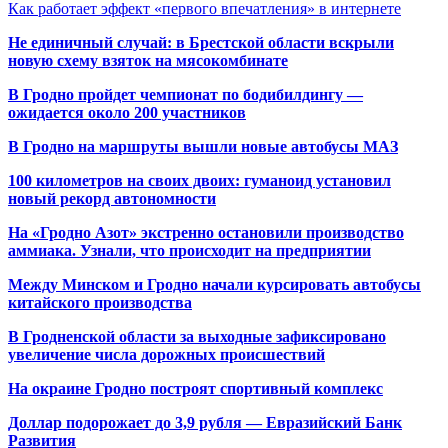
Как работает эффект «первого впечатления» в интернете
Не единичный случай: в Брестской области вскрыли
новую схему взяток на мясокомбинате
В Гродно пройдет чемпионат по бодибилдингу —
ожидается около 200 участников
В Гродно на маршруты вышли новые автобусы МАЗ
100 километров на своих двоих: гуманоид установил
новый рекорд автономности
На «Гродно Азот» экстренно остановили производство
аммиака. Узнали, что происходит на предприятии
Между Минском и Гродно начали курсировать автобусы
китайского производства
В Гродненской области за выходные зафиксировано
увеличение числа дорожных происшествий
На окраине Гродно построят спортивный
комплекс
Доллар подорожает до 3,9 рубля — Евразийский Банк
Развития