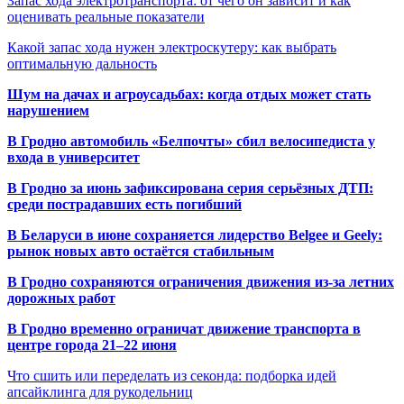
Запас хода электротранспорта: от чего он зависит и как
оценивать реальные показатели
Какой запас хода нужен электроскутеру: как выбрать
оптимальную дальность
Шум на дачах и агроусадьбах: когда отдых может стать
нарушением
В Гродно автомобиль «Белпочты» сбил велосипедиста у
входа в университет
В Гродно за июнь зафиксирована серия серьёзных ДТП:
среди пострадавших есть погибший
В Беларуси в июне сохраняется лидерство Belgee и Geely:
рынок новых авто остаётся стабильным
В Гродно сохраняются ограничения движения из-за летних
дорожных работ
В Гродно временно ограничат движение транспорта в
центре города 21–22 июня
Что сшить или переделать из секонда: подборка идей
апсайклинга для рукодельниц