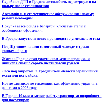
Серьёзное ДТП в Гродно: автомобиль перевернулся на
кольце после столкновения
Автомобиль и его техническое обслуживание: почему
ремонт необходим
Покупка автомобиля в Беларуси: ключевые этапы и
особенности оформления
В Гродно запустили новое производство углекислого газа
Под Щучином нашли самогонный «завод» с тремя
тоннами браги
Житель Гродно стал участником «спецоперации» и
лишился свыше сорока шести тысяч рублей
Леса под запретом: в Гродненской области ограничения
охватили все районы
Новые финансовые тенденции: как эффективно управлять
деньгами в 2026 году
В Гродно 10 мая изменят работу транспорта: подробности
для пассажиров