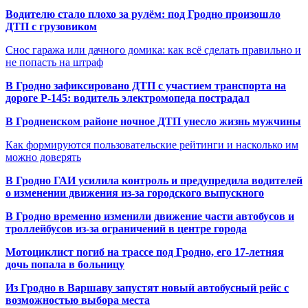
Водителю стало плохо за рулём: под Гродно произошло
ДТП с грузовиком
Снос гаража или дачного домика: как всё сделать правильно и
не попасть на штраф
В Гродно зафиксировано ДТП с участием транспорта на
дороге Р-145: водитель электромопеда пострадал
В Гродненском районе ночное ДТП унесло жизнь мужчины
Как формируются пользовательские рейтинги и насколько им
можно доверять
В Гродно ГАИ усилила контроль и предупредила водителей
о изменении движения из-за городского выпускного
В Гродно временно изменили движение части автобусов и
троллейбусов из-за ограничений в центре города
Мотоциклист погиб на трассе под Гродно, его 17-летняя
дочь попала в больницу
Из Гродно в Варшаву запустят новый автобусный рейс с
возможностью выбора места