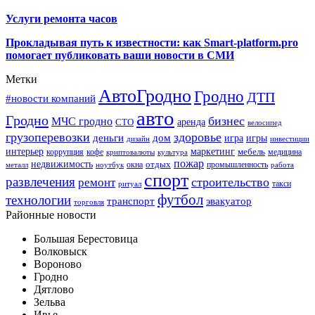
Услуги ремонта часов
Прокладывая путь к известности: как Smart-platform.pro
помогает публиковать ваши новости в СМИ
Метки
АвтоГродно
Гродно
ДТП
#новости компаний
авто
Гродно
бизнес
МЧС гродно
аренда
СТО
велосипед
грузоперевозки
здоровье
деньги
дом
игра
игры
дизайн
инвестиции
интерьер
маркетинг
мебель
коррупция
кофе
медицина
криптовалюты
культура
пожар
недвижимость
отдых
окна
промышленность
металл
ноутбук
работа
спорт
развлечения
строительство
ремонт
такси
ритуал
футбол
технологии
транспорт
эвакуатор
торговля
Районные новости
Большая Берестовица
Волковыск
Вороново
Гродно
Дятлово
Зельва
Ивье