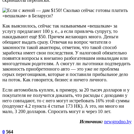
скриншоты переписки.
Как выяcнилось, сейчас так называемым «вешалкам» за
услугу предлагают 100 у. е., а если привлечь супругу, то
накидывают ещё $50. Причем желающих много. Деньги
обещают выдать сразу. Отвечая на вопрос читателя о
законности такой авантюры, отметим, что такой способ
заработка имеет свои последствия. У налоговой обязательно
появятся вопросы к внезапно разбогатевшим инвалидам или
многодетным родителям. А смогут ли льготники подтвердить
законность приобретенного авто — это уже не проблема
серых перегонщиков, которые и поставили прибыльное дело
на поток. Как говорится, бизнес и ничего личного.
Если автомобиль куплен, к примеру, за 20 тысяч долларов и у
покупателя не получится доказать, что расходы с доходами у
него совпадают, то с него могут истребовать 16% этой суммы
(подпункт 4.2 пункта 4 статьи 173 НК). А это, ни много ни
мало, 3 200 долларов. Спросить могут и через 10 лет.
Источник:
newgrodno.by
0
564