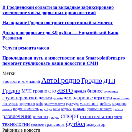
В Гродненской области за выходные зафиксировано
увеличение числа дорожных происшествий
На окраине Гродно построят спортивный
комплекс
Доллар подорожает до 3,9 рубля — Евразийский Банк
Развития
Услуги ремонта часов
Прокладывая путь к известности: как Smart-platform.pro
помогает публиковать ваши новости в СМИ
Метки
АвтоГродно
Гродно
ДТП
#новости компаний
авто
Гродно
бизнес
МЧС гродно
аренда
СТО
велосипед
грузоперевозки
здоровье
деньги
дом
игра
игры
дизайн
инвестиции
интерьер
маркетинг
мебель
коррупция
кофе
медицина
криптовалюты
культура
пожар
недвижимость
отдых
окна
промышленность
металл
ноутбук
работа
спорт
развлечения
строительство
ремонт
такси
ритуал
футбол
технологии
транспорт
эвакуатор
торговля
Районные новости