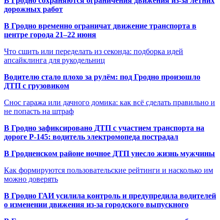
В Гродно сохраняются ограничения движения из-за летних
дорожных работ
В Гродно временно ограничат движение транспорта в
центре города 21–22 июня
Что сшить или переделать из секонда: подборка идей
апсайклинга для рукодельниц
Водителю стало плохо за рулём: под Гродно произошло
ДТП с грузовиком
Снос гаража или дачного домика: как всё сделать правильно и
не попасть на штраф
В Гродно зафиксировано ДТП с участием транспорта на
дороге Р-145: водитель электромопеда пострадал
В Гродненском районе ночное ДТП унесло жизнь мужчины
Как формируются пользовательские рейтинги и насколько им
можно доверять
В Гродно ГАИ усилила контроль и предупредила водителей
о изменении движения из-за городского выпускного