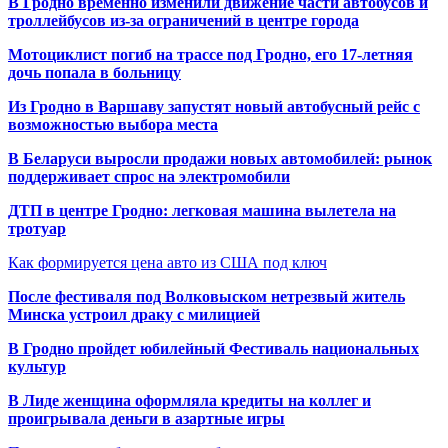
В Гродно временно изменили движение части автобусов и
троллейбусов из-за ограничений в центре города
Мотоциклист погиб на трассе под Гродно, его 17-летняя
дочь попала в больницу
Из Гродно в Варшаву запустят новый автобусный рейс с
возможностью выбора места
В Беларуси выросли продажи новых автомобилей: рынок
поддерживает спрос на электромобили
ДТП в центре Гродно: легковая машина вылетела на
тротуар
Как формируется цена авто из США под ключ
После фестиваля под Волковыском нетрезвый житель
Минска устроил драку с милицией
В Гродно пройдет юбилейный Фестиваль национальных
культур
В Лиде женщина оформляла кредиты на коллег и
проигрывала деньги в азартные игры