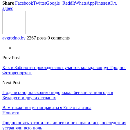
Share
Facebook
Twitter
Google+
ReddIt
WhatsApp
Pinterest
Эл.
адрес
avgrodno.by
2267 posts
0 comments
Prev Post
Как в Заболоти прокладывают участок кольца вокруг Гродно.
Фоторепортаж
Next Post
Подсчитано, на сколько подорожал бензин за полгода в
Беларуси и других странах
Вам также могут понравиться
Еще от автора
Новости
Гродно опять затопило: ливневки не справились, последствия
устраняли всю ночь