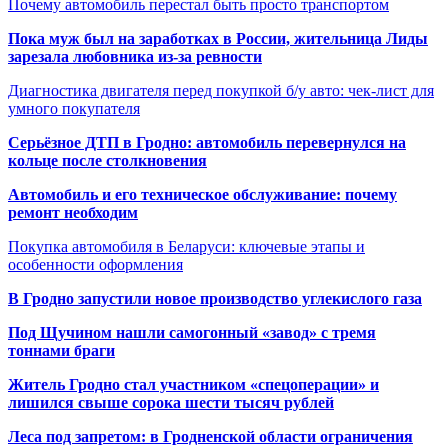
Почему автомобиль перестал быть просто транспортом
Пока муж был на заработках в России, жительница Лиды
зарезала любовника из-за ревности
Диагностика двигателя перед покупкой б/у авто: чек-лист для
умного покупателя
Серьёзное ДТП в Гродно: автомобиль перевернулся на
кольце после столкновения
Автомобиль и его техническое обслуживание: почему
ремонт необходим
Покупка автомобиля в Беларуси: ключевые этапы и
особенности оформления
В Гродно запустили новое производство углекислого газа
Под Щучином нашли самогонный «завод» с тремя
тоннами браги
Житель Гродно стал участником «спецоперации» и
лишился свыше сорока шести тысяч рублей
Леса под запретом: в Гродненской области ограничения