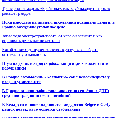
Трансферная модель «Брайтона»: как клуб находит игроков
раньше грандов
Пока взрослые выпивали, школьники похищали деньги: в
Гродно возбудили уголовное дело
Запас хода электротранспорта: от чего он зависит и как
оценивать реальные показатели
Какой запас хода нужен электроскутеру: как выбрать
оптимальную дальность
Шум на дачах и агроусадьбах: когда отдых может стать
нарушением
В Гродно автомобиль «Белпочты» сбил велосипедиста у
входа в университет
В Гродно за июнь зафиксирована серия серьёзных ДТП:
среди пострадавших есть погибший
В Беларуси в июне сохраняется лидерство Belgee и Geely:
рынок новых авто остаётся стабильным