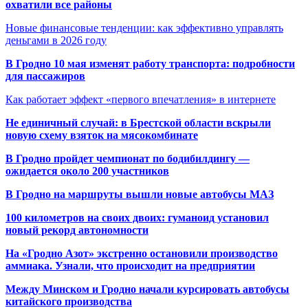
охватили все районы
Новые финансовые тенденции: как эффективно управлять
деньгами в 2026 году
В Гродно 10 мая изменят работу транспорта: подробности
для пассажиров
Как работает эффект «первого впечатления» в интернете
Не единичный случай: в Брестской области вскрыли
новую схему взяток на мясокомбинате
В Гродно пройдет чемпионат по бодибилдингу —
ожидается около 200 участников
В Гродно на маршруты вышли новые автобусы МАЗ
100 километров на своих двоих: гуманоид установил
новый рекорд автономности
На «Гродно Азот» экстренно остановили производство
аммиака. Узнали, что происходит на предприятии
Между Минском и Гродно начали курсировать автобусы
китайского производства