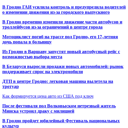
В Гродно ГАИ усилила контроль и предупредила водителей
о изменении движения из-за городского выпускного
В Гродно временно изменили движение части автобусов и
троллейбусов из-за ограничений в центре города
Мотоциклист погиб на трассе под Гродно, его 17-летняя
дочь попала в больницу
Из Гродно в Варшаву запустят новый автобусный рейс с
возможностью выбора места
В Беларуси выросли продажи новых автомобилей: рынок
поддерживает спрос на электромобили
ДТП в центре Гродно: легковая машина вылетела на
тротуар
Как формируется цена авто из США под ключ
После фестиваля под Волковыском нетрезвый житель
Минска устроил драку с милицией
В Гродно пройдет юбилейный Фестиваль национальных
культур