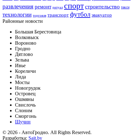
спорт
развлечения
строительство
ремонт
такси
ритуал
футбол
технологии
транспорт
эвакуатор
торговля
Районные новости
Большая Берестовица
Волковыск
Вороново
Гродно
Дятлово
Зельва
Ивье
Кореличи
Лида
Мосты
Новогрудок
Островец
Ошмяны
Свислочь
Слоним
Сморгонь
Щучин
© 2026 - АвтоГродно. All Rights Reserved.
Разработка:
Sait.by