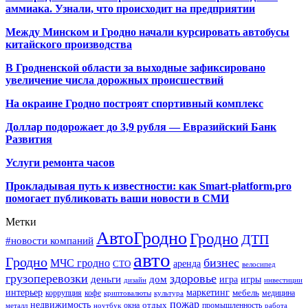
аммиака. Узнали, что происходит на предприятии
Между Минском и Гродно начали курсировать автобусы
китайского производства
В Гродненской области за выходные зафиксировано
увеличение числа дорожных происшествий
На окраине Гродно построят спортивный
комплекс
Доллар подорожает до 3,9 рубля — Евразийский Банк
Развития
Услуги ремонта часов
Прокладывая путь к известности: как Smart-platform.pro
помогает публиковать ваши новости в СМИ
Метки
АвтоГродно
Гродно
ДТП
#новости компаний
авто
Гродно
бизнес
МЧС гродно
аренда
СТО
велосипед
грузоперевозки
здоровье
деньги
дом
игра
игры
дизайн
инвестиции
интерьер
маркетинг
мебель
коррупция
кофе
медицина
криптовалюты
культура
пожар
недвижимость
отдых
окна
промышленность
металл
ноутбук
работа