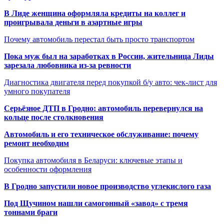
В Лиде женщина оформляла кредиты на коллег и
проигрывала деньги в азартные игры
Почему автомобиль перестал быть просто транспортом
Пока муж был на заработках в России, жительница Лиды
зарезала любовника из-за ревности
Диагностика двигателя перед покупкой б/у авто: чек-лист для
умного покупателя
Серьёзное ДТП в Гродно: автомобиль перевернулся на
кольце после столкновения
Автомобиль и его техническое обслуживание: почему
ремонт необходим
Покупка автомобиля в Беларуси: ключевые этапы и
особенности оформления
В Гродно запустили новое производство углекислого газа
Под Щучином нашли самогонный «завод» с тремя
тоннами браги