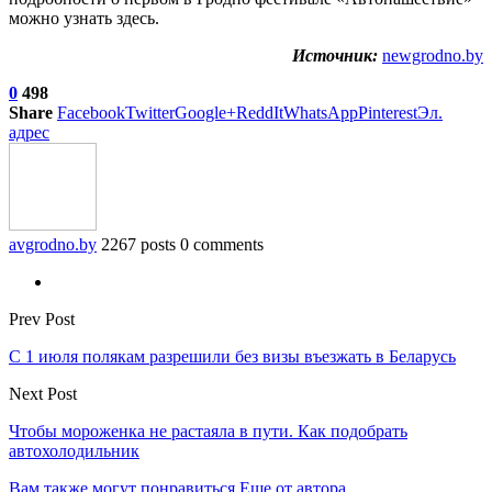
можно узнать здесь.
Источник:
newgrodno.by
0
498
Share
Facebook
Twitter
Google+
ReddIt
WhatsApp
Pinterest
Эл.
адрес
avgrodno.by
2267 posts
0 comments
Prev Post
С 1 июля полякам разрешили без визы въезжать в Беларусь
Next Post
Чтобы мороженка не растаяла в пути. Как подобрать
автохолодильник
Вам также могут понравиться
Еще от автора