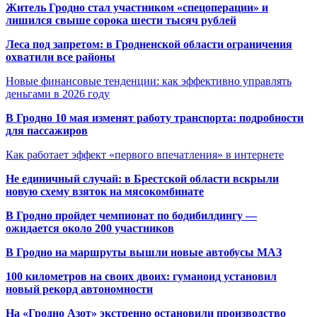
Житель Гродно стал участником «спецоперации» и
лишился свыше сорока шести тысяч рублей
Леса под запретом: в Гродненской области ограничения
охватили все районы
Новые финансовые тенденции: как эффективно управлять
деньгами в 2026 году
В Гродно 10 мая изменят работу транспорта: подробности
для пассажиров
Как работает эффект «первого впечатления» в интернете
Не единичный случай: в Брестской области вскрыли
новую схему взяток на мясокомбинате
В Гродно пройдет чемпионат по бодибилдингу —
ожидается около 200 участников
В Гродно на маршруты вышли новые автобусы МАЗ
100 километров на своих двоих: гуманоид установил
новый рекорд автономности
На «Гродно Азот» экстренно остановили производство