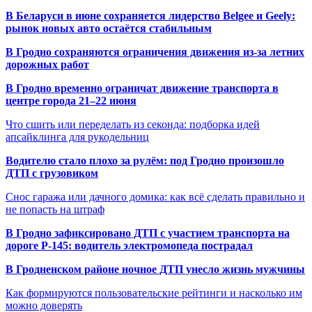
В Беларуси в июне сохраняется лидерство Belgee и Geely:
рынок новых авто остаётся стабильным
В Гродно сохраняются ограничения движения из-за летних
дорожных работ
В Гродно временно ограничат движение транспорта в
центре города 21–22 июня
Что сшить или переделать из секонда: подборка идей
апсайклинга для рукодельниц
Водителю стало плохо за рулём: под Гродно произошло
ДТП с грузовиком
Снос гаража или дачного домика: как всё сделать правильно и
не попасть на штраф
В Гродно зафиксировано ДТП с участием транспорта на
дороге Р-145: водитель электромопеда пострадал
В Гродненском районе ночное ДТП унесло жизнь мужчины
Как формируются пользовательские рейтинги и насколько им
можно доверять