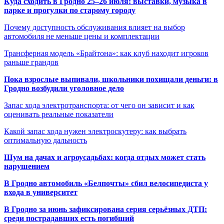
Куда сходить в Гродно 25–26 июля: выставки, музыка в
парке и прогулки по старому городу
Почему доступность обслуживания влияет на выбор
автомобиля не меньше цены и комплектации
Трансферная модель «Брайтона»: как клуб находит игроков
раньше грандов
Пока взрослые выпивали, школьники похищали деньги: в
Гродно возбудили уголовное дело
Запас хода электротранспорта: от чего он зависит и как
оценивать реальные показатели
Какой запас хода нужен электроскутеру: как выбрать
оптимальную дальность
Шум на дачах и агроусадьбах: когда отдых может стать
нарушением
В Гродно автомобиль «Белпочты» сбил велосипедиста у
входа в университет
В Гродно за июнь зафиксирована серия серьёзных ДТП:
среди пострадавших есть погибший