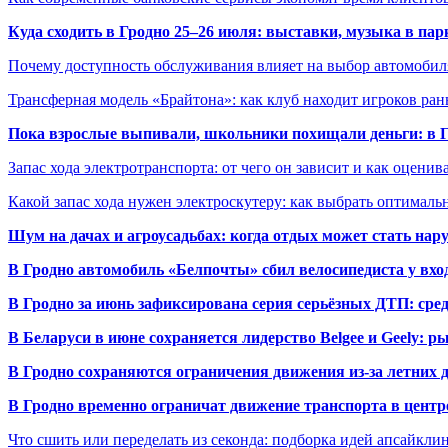
Куда сходить в Гродно 25–26 июля: выставки, музыка в пар
Почему доступность обслуживания влияет на выбор автомобил
Трансферная модель «Брайтона»: как клуб находит игроков ран
Пока взрослые выпивали, школьники похищали деньги: в Гр
Запас хода электротранспорта: от чего он зависит и как оценив
Какой запас хода нужен электроскутеру: как выбрать оптималь
Шум на дачах и агроусадьбах: когда отдых может стать на
В Гродно автомобиль «Белпочты» сбил велосипедиста у вхо
В Гродно за июнь зафиксирована серия серьёзных ДТП: сре
В Беларуси в июне сохраняется лидерство Belgee и Geely: 
В Гродно сохраняются ограничения движения из-за летних
В Гродно временно ограничат движение транспорта в центр
Что сшить или переделать из секонда: подборка идей апсайкли