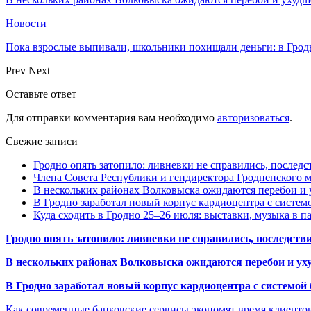
Новости
Пока взрослые выпивали, школьники похищали деньги: в Грод
Prev
Next
Оставьте ответ
Для отправки комментария вам необходимо
авторизоваться
.
Свежие записи
Гродно опять затопило: ливневки не справились, последс
Члена Совета Республики и гендиректора Гродненского мя
В нескольких районах Волковыска ожидаются перебои и 
В Гродно заработал новый корпус кардиоцентра с систем
Куда сходить в Гродно 25–26 июля: выставки, музыка в п
Гродно опять затопило: ливневки не справились, последств
В нескольких районах Волковыска ожидаются перебои и ух
В Гродно заработал новый корпус кардиоцентра с системой
Как современные банковские сервисы экономят время клиенто