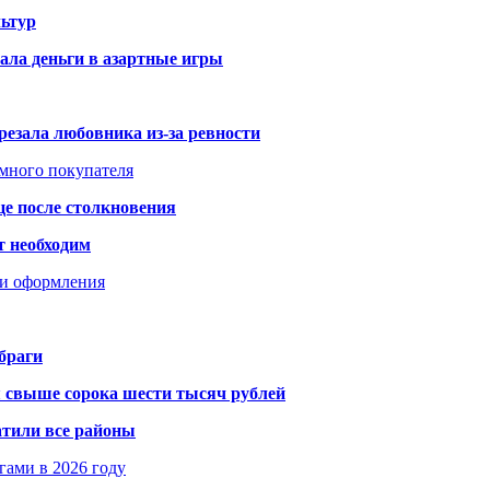
ьтур
ала деньги в азартные игры
резала любовника из-за ревности
умного покупателя
це после столкновения
т необходим
ти оформления
браги
я свыше сорока шести тысяч рублей
атили все районы
гами в 2026 году