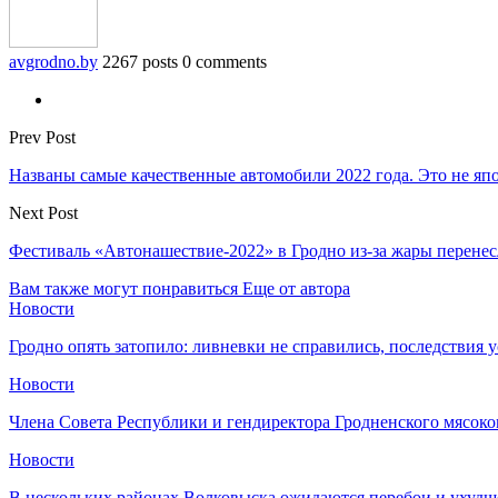
avgrodno.by
2267 posts
0 comments
Prev Post
Названы самые качественные автомобили 2022 года. Это не яп
Next Post
Фестиваль «Автонашествие-2022» в Гродно из-за жары перенес
Вам также могут понравиться
Еще от автора
Новости
Гродно опять затопило: ливневки не справились, последствия 
Новости
Члена Совета Республики и гендиректора Гродненского мясоко
Новости
В нескольких районах Волковыска ожидаются перебои и ухудш