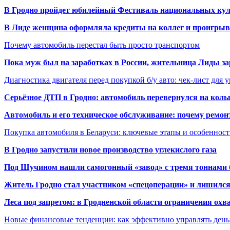
В Гродно пройдет юбилейный Фестиваль национальных кул
В Лиде женщина оформляла кредиты на коллег и проигрыв
Почему автомобиль перестал быть просто транспортом
Пока муж был на заработках в России, жительница Лиды за
Диагностика двигателя перед покупкой б/у авто: чек-лист для 
Серьёзное ДТП в Гродно: автомобиль перевернулся на коль
Автомобиль и его техническое обслуживание: почему ремон
Покупка автомобиля в Беларуси: ключевые этапы и особеннос
В Гродно запустили новое производство углекислого газа
Под Щучином нашли самогонный «завод» с тремя тоннами 
Житель Гродно стал участником «спецоперации» и лишилс
Леса под запретом: в Гродненской области ограничения охв
Новые финансовые тенденции: как эффективно управлять день