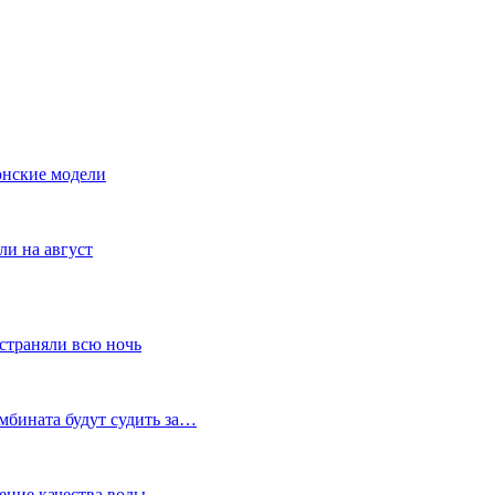
онские модели
ли на август
устраняли всю ночь
мбината будут судить за…
ение качества воды