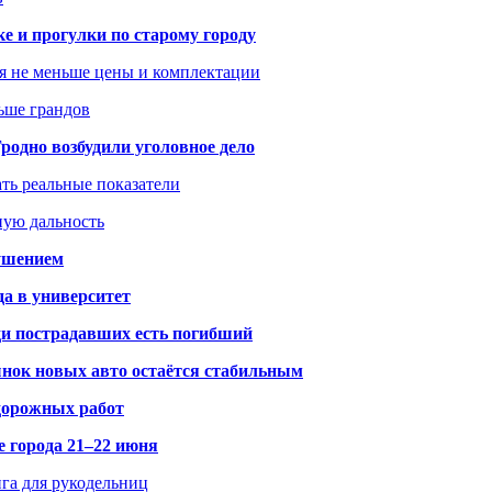
ке и прогулки по старому городу
я не меньше цены и комплектации
ьше грандов
одно возбудили уголовное дело
ать реальные показатели
ную дальность
рушением
да в университет
ди пострадавших есть погибший
рынок новых авто остаётся стабильным
 дорожных работ
е города 21–22 июня
нга для рукодельниц