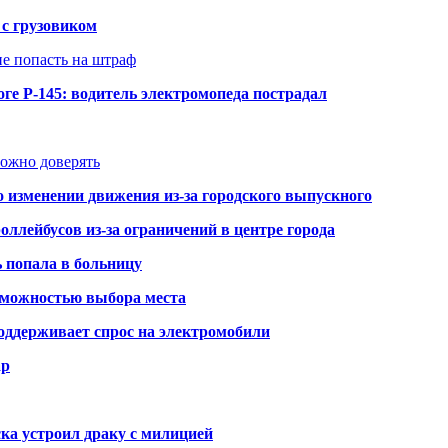
 с грузовиком
не попасть на штраф
ге Р-145: водитель электромопеда пострадал
можно доверять
о изменении движения из-за городского выпускного
оллейбусов из-за ограничений в центре города
ь попала в больницу
озможностью выбора места
оддерживает спрос на электромобили
ар
ка устроил драку с милицией