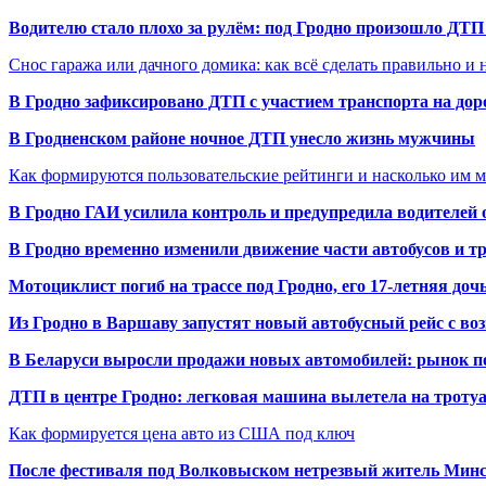
Водителю стало плохо за рулём: под Гродно произошло ДТП
Снос гаража или дачного домика: как всё сделать правильно и 
В Гродно зафиксировано ДТП с участием транспорта на доро
В Гродненском районе ночное ДТП унесло жизнь мужчины
Как формируются пользовательские рейтинги и насколько им 
В Гродно ГАИ усилила контроль и предупредила водителей 
В Гродно временно изменили движение части автобусов и тр
Мотоциклист погиб на трассе под Гродно, его 17-летняя доч
Из Гродно в Варшаву запустят новый автобусный рейс с в
В Беларуси выросли продажи новых автомобилей: рынок п
ДТП в центре Гродно: легковая машина вылетела на троту
Как формируется цена авто из США под ключ
После фестиваля под Волковыском нетрезвый житель Минс