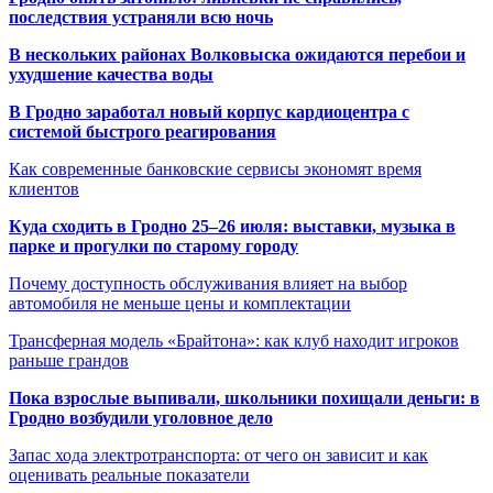
последствия устраняли всю ночь
В нескольких районах Волковыска ожидаются перебои и
ухудшение качества воды
В Гродно заработал новый корпус кардиоцентра с
системой быстрого реагирования
Как современные банковские сервисы экономят время
клиентов
Куда сходить в Гродно 25–26 июля: выставки, музыка в
парке и прогулки по старому городу
Почему доступность обслуживания влияет на выбор
автомобиля не меньше цены и комплектации
Трансферная модель «Брайтона»: как клуб находит игроков
раньше грандов
Пока взрослые выпивали, школьники похищали деньги: в
Гродно возбудили уголовное дело
Запас хода электротранспорта: от чего он зависит и как
оценивать реальные показатели