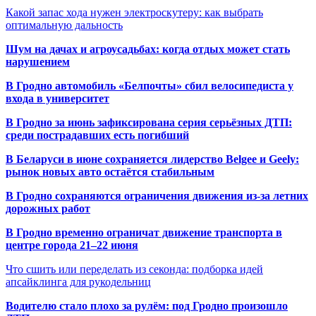
Какой запас хода нужен электроскутеру: как выбрать
оптимальную дальность
Шум на дачах и агроусадьбах: когда отдых может стать
нарушением
В Гродно автомобиль «Белпочты» сбил велосипедиста у
входа в университет
В Гродно за июнь зафиксирована серия серьёзных ДТП:
среди пострадавших есть погибший
В Беларуси в июне сохраняется лидерство Belgee и Geely:
рынок новых авто остаётся стабильным
В Гродно сохраняются ограничения движения из-за летних
дорожных работ
В Гродно временно ограничат движение транспорта в
центре города 21–22 июня
Что сшить или переделать из секонда: подборка идей
апсайклинга для рукодельниц
Водителю стало плохо за рулём: под Гродно произошло