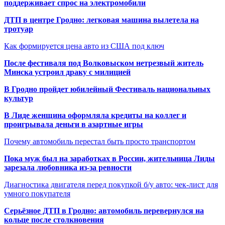
поддерживает спрос на электромобили
ДТП в центре Гродно: легковая машина вылетела на
тротуар
Как формируется цена авто из США под ключ
После фестиваля под Волковыском нетрезвый житель
Минска устроил драку с милицией
В Гродно пройдет юбилейный Фестиваль национальных
культур
В Лиде женщина оформляла кредиты на коллег и
проигрывала деньги в азартные игры
Почему автомобиль перестал быть просто транспортом
Пока муж был на заработках в России, жительница Лиды
зарезала любовника из-за ревности
Диагностика двигателя перед покупкой б/у авто: чек-лист для
умного покупателя
Серьёзное ДТП в Гродно: автомобиль перевернулся на
кольце после столкновения