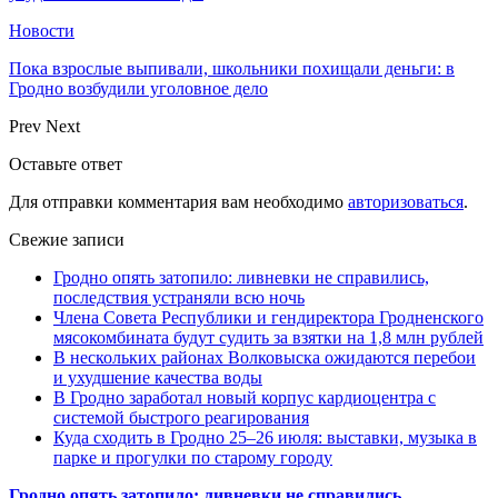
Новости
Пока взрослые выпивали, школьники похищали деньги: в
Гродно возбудили уголовное дело
Prev
Next
Оставьте ответ
Для отправки комментария вам необходимо
авторизоваться
.
Свежие записи
Гродно опять затопило: ливневки не справились,
последствия устраняли всю ночь
Члена Совета Республики и гендиректора Гродненского
мясокомбината будут судить за взятки на 1,8 млн рублей
В нескольких районах Волковыска ожидаются перебои
и ухудшение качества воды
В Гродно заработал новый корпус кардиоцентра с
системой быстрого реагирования
Куда сходить в Гродно 25–26 июля: выставки, музыка в
парке и прогулки по старому городу
Гродно опять затопило: ливневки не справились,