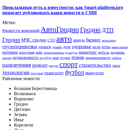
Прокладывая путь к известности: как Smart-platform.pro
помогает публиковать ваши новости в СМИ
Метки
АвтоГродно
Гродно
ДТП
#новости компаний
авто
Гродно
бизнес
МЧС гродно
аренда
СТО
велосипед
грузоперевозки
здоровье
деньги
дом
игра
игры
дизайн
инвестиции
интерьер
маркетинг
мебель
коррупция
кофе
медицина
криптовалюты
культура
пожар
недвижимость
отдых
окна
промышленность
металл
ноутбук
работа
спорт
развлечения
строительство
ремонт
такси
ритуал
футбол
технологии
транспорт
эвакуатор
торговля
Районные новости
Большая Берестовица
Волковыск
Вороново
Гродно
Дятлово
Зельва
Ивье
Кореличи