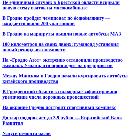
Не единичный случай: в Брестской области вскрыли
новую схему взяток на мясокомбинате
В Гродно пройдет чемпионат по бодибилдингу —
ожидается около 200 участников
В Гродно на маршруты вышли новые автобусы МАЗ
100 километров на своих двоих: гуманоид установил
новый рекорд автономности
На «Гродно Азот» экстренно остановили производство
аммиака. Узнали, что происходит на предприятии
Между Минском и Гродно начали курсировать автобусы
китайского производства
В Гродненской области за выходные зафиксировано
увеличение числа дорожных происшествий
На окраине Гродно построят спортивный
комплекс
Доллар подорожает до 3,9 рубля — Евразийский Банк
Развития
Услуги ремонта часов