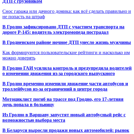
ДТП с грузовиком
Снос гаража или дачного домика: как всё сделать правильно и
не попасть на штраф
В Гродно зафиксировано ДТП с участием транспорта на
дороге Р-145: водитель электромопеда пострадал
В Гродненском районе ночное ДТП унесло жизнь мужчины
Как формируются пользовательские рейтинги и насколько им
можно доверять
В Гродно ГАИ усилила контроль и предупредила водителей
о изменении движения из-за городского выпускного
В Гродно временно изменили движение части автобусов и
троллейбусов из-за ограничений в центре города
Мотоциклист погиб на трассе под Гродно, его 17-летняя
дочь попала в больницу
Из Гродно в Варшаву запустят новый автобусный рейс с
возможностью выбора места
В Беларуси выросли продажи новых автомобилей: рынок