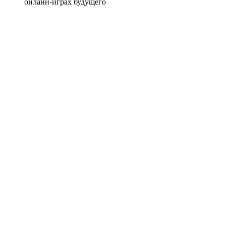
онлайн-играх будущего