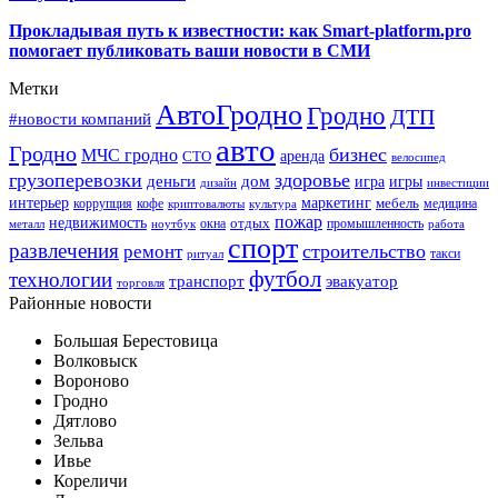
Прокладывая путь к известности: как Smart-platform.pro
помогает публиковать ваши новости в СМИ
Метки
АвтоГродно
Гродно
ДТП
#новости компаний
авто
Гродно
бизнес
МЧС гродно
аренда
СТО
велосипед
грузоперевозки
здоровье
деньги
дом
игра
игры
дизайн
инвестиции
интерьер
маркетинг
мебель
коррупция
кофе
медицина
криптовалюты
культура
пожар
недвижимость
отдых
окна
промышленность
металл
ноутбук
работа
спорт
развлечения
строительство
ремонт
такси
ритуал
футбол
технологии
транспорт
эвакуатор
торговля
Районные новости
Большая Берестовица
Волковыск
Вороново
Гродно
Дятлово
Зельва
Ивье
Кореличи