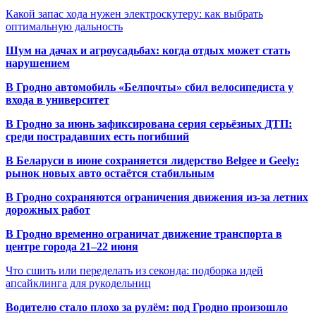
Какой запас хода нужен электроскутеру: как выбрать
оптимальную дальность
Шум на дачах и агроусадьбах: когда отдых может стать
нарушением
В Гродно автомобиль «Белпочты» сбил велосипедиста у
входа в университет
В Гродно за июнь зафиксирована серия серьёзных ДТП:
среди пострадавших есть погибший
В Беларуси в июне сохраняется лидерство Belgee и Geely:
рынок новых авто остаётся стабильным
В Гродно сохраняются ограничения движения из-за летних
дорожных работ
В Гродно временно ограничат движение транспорта в
центре города 21–22 июня
Что сшить или переделать из секонда: подборка идей
апсайклинга для рукодельниц
Водителю стало плохо за рулём: под Гродно произошло