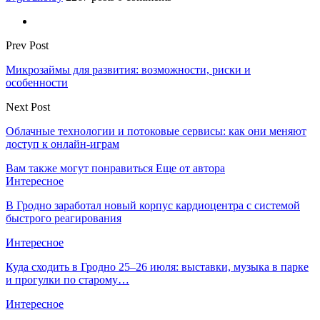
Prev Post
Микрозаймы для развития: возможности, риски и
особенности
Next Post
Облачные технологии и потоковые сервисы: как они меняют
доступ к онлайн-играм
Вам также могут понравиться
Еще от автора
Интересное
В Гродно заработал новый корпус кардиоцентра с системой
быстрого реагирования
Интересное
Куда сходить в Гродно 25–26 июля: выставки, музыка в парке
и прогулки по старому…
Интересное