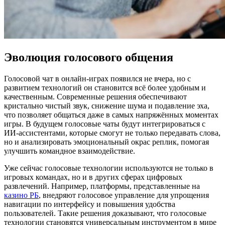
Эволюция голосового общения
Голосовой чат в онлайн-играх появился не вчера, но с
развитием технологий он становится всё более удобным и
качественным. Современные решения обеспечивают
кристально чистый звук, снижение шума и подавление эха,
что позволяет общаться даже в самых напряжённых моментах
игры. В будущем голосовые чаты будут интегрироваться с
ИИ-ассистентами, которые смогут не только передавать слова,
но и анализировать эмоциональный окрас реплик, помогая
улучшить командное взаимодействие.
Уже сейчас голосовые технологии используются не только в
игровых командах, но и в других сферах цифровых
развлечений. Например, платформы, представленные на
казино РБ
, внедряют голосовое управление для упрощения
навигации по интерфейсу и повышения удобства
пользователей. Такие решения доказывают, что голосовые
технологии становятся универсальным инструментом в мире