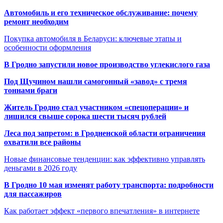
Автомобиль и его техническое обслуживание: почему
ремонт необходим
Покупка автомобиля в Беларуси: ключевые этапы и
особенности оформления
В Гродно запустили новое производство углекислого газа
Под Щучином нашли самогонный «завод» с тремя
тоннами браги
Житель Гродно стал участником «спецоперации» и
лишился свыше сорока шести тысяч рублей
Леса под запретом: в Гродненской области ограничения
охватили все районы
Новые финансовые тенденции: как эффективно управлять
деньгами в 2026 году
В Гродно 10 мая изменят работу транспорта: подробности
для пассажиров
Как работает эффект «первого впечатления» в интернете