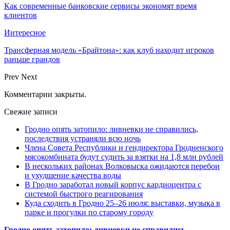
Как современные банковские сервисы экономят время
клиентов
Интересное
Трансферная модель «Брайтона»: как клуб находит игроков
раньше грандов
Prev
Next
Комментарии закрыты.
Свежие записи
Гродно опять затопило: ливневки не справились,
последствия устраняли всю ночь
Члена Совета Республики и гендиректора Гродненского
мясокомбината будут судить за взятки на 1,8 млн рублей
В нескольких районах Волковыска ожидаются перебои
и ухудшение качества воды
В Гродно заработал новый корпус кардиоцентра с
системой быстрого реагирования
Куда сходить в Гродно 25–26 июля: выставки, музыка в
парке и прогулки по старому городу
Гродно опять затопило: ливневки не справились,