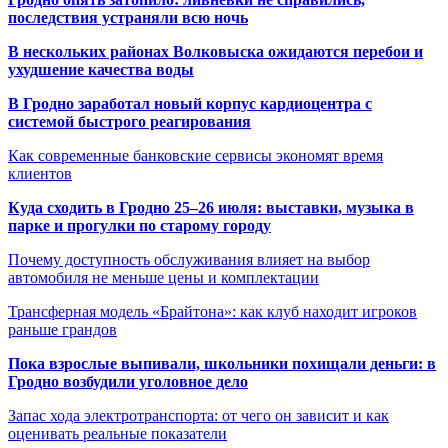
последствия устраняли всю ночь
В нескольких районах Волковыска ожидаются перебои и
ухудшение качества воды
В Гродно заработал новый корпус кардиоцентра с
системой быстрого реагирования
Как современные банковские сервисы экономят время
клиентов
Куда сходить в Гродно 25–26 июля: выставки, музыка в
парке и прогулки по старому городу
Почему доступность обслуживания влияет на выбор
автомобиля не меньше цены и комплектации
Трансферная модель «Брайтона»: как клуб находит игроков
раньше грандов
Пока взрослые выпивали, школьники похищали деньги: в
Гродно возбудили уголовное дело
Запас хода электротранспорта: от чего он зависит и как
оценивать реальные показатели