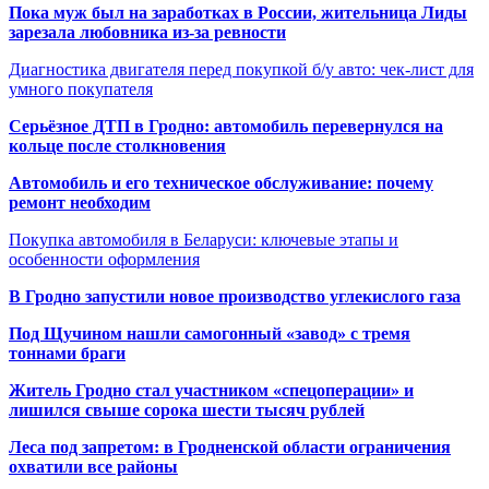
Пока муж был на заработках в России, жительница Лиды
зарезала любовника из-за ревности
Диагностика двигателя перед покупкой б/у авто: чек-лист для
умного покупателя
Серьёзное ДТП в Гродно: автомобиль перевернулся на
кольце после столкновения
Автомобиль и его техническое обслуживание: почему
ремонт необходим
Покупка автомобиля в Беларуси: ключевые этапы и
особенности оформления
В Гродно запустили новое производство углекислого газа
Под Щучином нашли самогонный «завод» с тремя
тоннами браги
Житель Гродно стал участником «спецоперации» и
лишился свыше сорока шести тысяч рублей
Леса под запретом: в Гродненской области ограничения
охватили все районы