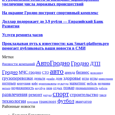
увеличение числа дорожных происшествий
На окраине Гродно построят спортивный
комплекс
Доллар подорожает до 3,9 рубля — Евразийский Банк
Развития
Услуги ремонта часов
Прокладывая путь к известности: как Smart-platform.pro
помогает публиковать ваши новости в СМИ
Метки
АвтоГродно
Гродно
ДТП
#новости компаний
авто
Гродно
бизнес
МЧС гродно
аренда
СТО
велосипед
грузоперевозки
здоровье
деньги
дом
игра
игры
дизайн
инвестиции
интерьер
маркетинг
мебель
коррупция
кофе
медицина
криптовалюты
культура
пожар
недвижимость
отдых
окна
промышленность
металл
ноутбук
работа
спорт
развлечения
строительство
ремонт
такси
ритуал
футбол
технологии
транспорт
эвакуатор
торговля
Районные новости