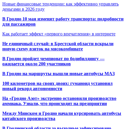
Новые финансовые тенденции: как эффективно управлять
деньгами в 2026 году
В Гродно 10 мая изменят работу транспорта: подробности
для пассажиров
Как работает эффект «первого впечатления» в интернете
Не единичный случай: в Брестской области вскрыли
новую схему взяток на мясокомбинате
В Гродно пройдет чемпионат по бодибилдингу —
ожидается около 200 участников
В Гродно на маршруты вышли новые автобусы МАЗ
100 километров на своих двоих: гуманоид установил
новый рекорд автономности
На «Гродно Азот» экстренно остановили производство
аммиака. Узнали, что происходит на предприятии
Между Минском и Гродно начали курсировать автобусы
китайского производства
В Гродненской области за выходные зафиксировано