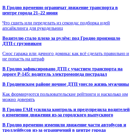
В Гродно временно ограничат движение транспорта в
центре города 21–22 июня
Что сшить или переделать из секонда: подборка идей
апсайклинга для рукодельниц
Водителю стало плохо за рулём: под Гродно произошло
ДТП с грузовиком
Снос гаража или дачного домика: как всё сделать правильно и
не попасть на штраф
В Гродно зафиксировано ДТП с участием транспорта на
дороге Р-145: водитель электромопеда пострадал
В Гродненском районе ночное ДТП унесло жизнь мужчины
Как формируются пользовательские рейтинги и насколько им
можно доверять
В Гродно ГАИ усилила контроль и предупредила водителей
о изменении движения из-за городского выпускного
В Гродно временно изменили движение части автобусов и
троллейбусов из-за ограничений в центре города