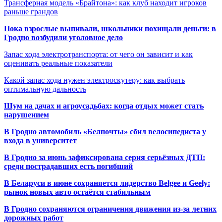
Трансферная модель «Брайтона»: как клуб находит игроков
раньше грандов
Пока взрослые выпивали, школьники похищали деньги: в
Гродно возбудили уголовное дело
Запас хода электротранспорта: от чего он зависит и как
оценивать реальные показатели
Какой запас хода нужен электроскутеру: как выбрать
оптимальную дальность
Шум на дачах и агроусадьбах: когда отдых может стать
нарушением
В Гродно автомобиль «Белпочты» сбил велосипедиста у
входа в университет
В Гродно за июнь зафиксирована серия серьёзных ДТП:
среди пострадавших есть погибший
В Беларуси в июне сохраняется лидерство Belgee и Geely:
рынок новых авто остаётся стабильным
В Гродно сохраняются ограничения движения из-за летних
дорожных работ