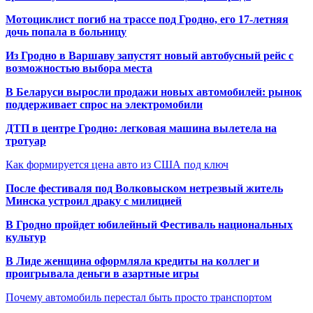
Мотоциклист погиб на трассе под Гродно, его 17-летняя
дочь попала в больницу
Из Гродно в Варшаву запустят новый автобусный рейс с
возможностью выбора места
В Беларуси выросли продажи новых автомобилей: рынок
поддерживает спрос на электромобили
ДТП в центре Гродно: легковая машина вылетела на
тротуар
Как формируется цена авто из США под ключ
После фестиваля под Волковыском нетрезвый житель
Минска устроил драку с милицией
В Гродно пройдет юбилейный Фестиваль национальных
культур
В Лиде женщина оформляла кредиты на коллег и
проигрывала деньги в азартные игры
Почему автомобиль перестал быть просто транспортом