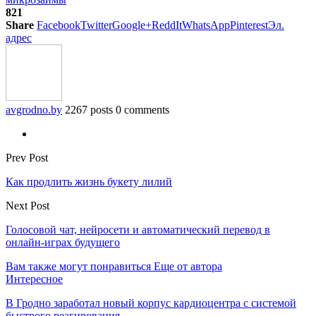
821
Share
Facebook
Twitter
Google+
ReddIt
WhatsApp
Pinterest
Эл.
адрес
avgrodno.by
2267 posts
0 comments
Prev Post
Как продлить жизнь букету лилий
Next Post
Голосовой чат, нейросети и автоматический перевод в
онлайн-играх будущего
Вам также могут понравиться
Еще от автора
Интересное
В Гродно заработал новый корпус кардиоцентра с системой
быстрого реагирования