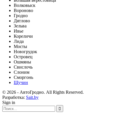
Большая Берестовица
Волковыск
Вороново
Гродно
Дятлово
Зельва
Ивье
Кореличи
Лида
Мосты
Новогрудок
Островец
Ошмяны
Свислочь
Слоним
Сморгонь
Щучин
© 2026 - АвтоГродно. All Rights Reserved.
Разработка:
Sait.by
Sign in