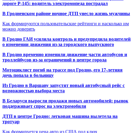
дороге Р-145: водитель электромопеда пострадал
В Гродненском районе ночное ДТП унесло жизнь мужчины
Как формируются пользовательские рейтинги и насколько им
можно доверять
В Гродно ГАИ усилила контроль и предупредила водителей
о изменении движения из-за городского выпускного
В Гродно временно изменили движение части автобусов и
троллейбусов из-за ограничений в центре города
Мотоциклист погиб на трассе под Гродно, его 17-летняя
дочь попала в больницу
Из Гродно в Варшаву запустят новый автобусный рейс с
возможностью выбора места
В Беларуси выросли продажи новых автомобилей: рынок
поддерживает спрос на электромобили
ДТП в центре Гродно: легковая машина вылетела на
тротуар
Как формируется цена авто из США под ключ