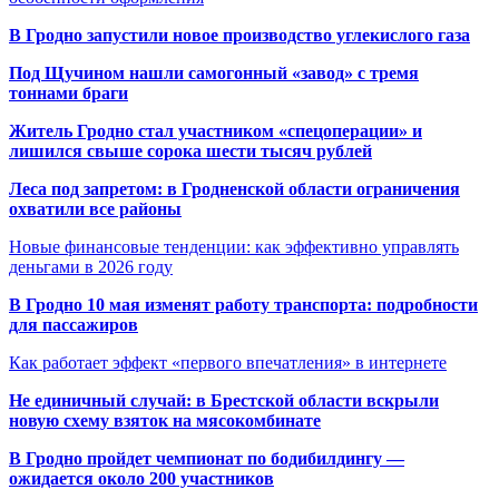
В Гродно запустили новое производство углекислого газа
Под Щучином нашли самогонный «завод» с тремя
тоннами браги
Житель Гродно стал участником «спецоперации» и
лишился свыше сорока шести тысяч рублей
Леса под запретом: в Гродненской области ограничения
охватили все районы
Новые финансовые тенденции: как эффективно управлять
деньгами в 2026 году
В Гродно 10 мая изменят работу транспорта: подробности
для пассажиров
Как работает эффект «первого впечатления» в интернете
Не единичный случай: в Брестской области вскрыли
новую схему взяток на мясокомбинате
В Гродно пройдет чемпионат по бодибилдингу —
ожидается около 200 участников