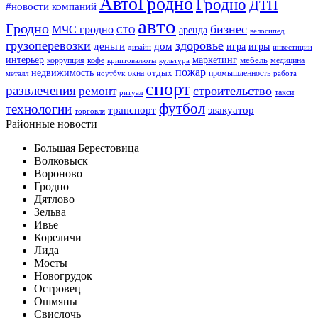
АвтоГродно
Гродно
ДТП
#новости компаний
авто
Гродно
бизнес
МЧС гродно
аренда
СТО
велосипед
грузоперевозки
здоровье
деньги
дом
игра
игры
дизайн
инвестиции
интерьер
маркетинг
мебель
коррупция
кофе
медицина
криптовалюты
культура
пожар
недвижимость
отдых
окна
промышленность
металл
ноутбук
работа
спорт
развлечения
строительство
ремонт
такси
ритуал
футбол
технологии
транспорт
эвакуатор
торговля
Районные новости
Большая Берестовица
Волковыск
Вороново
Гродно
Дятлово
Зельва
Ивье
Кореличи
Лида
Мосты
Новогрудок
Островец
Ошмяны
Свислочь