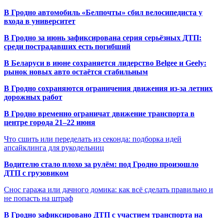
В Гродно автомобиль «Белпочты» сбил велосипедиста у
входа в университет
В Гродно за июнь зафиксирована серия серьёзных ДТП:
среди пострадавших есть погибший
В Беларуси в июне сохраняется лидерство Belgee и Geely:
рынок новых авто остаётся стабильным
В Гродно сохраняются ограничения движения из-за летних
дорожных работ
В Гродно временно ограничат движение транспорта в
центре города 21–22 июня
Что сшить или переделать из секонда: подборка идей
апсайклинга для рукодельниц
Водителю стало плохо за рулём: под Гродно произошло
ДТП с грузовиком
Снос гаража или дачного домика: как всё сделать правильно и
не попасть на штраф
В Гродно зафиксировано ДТП с участием транспорта на