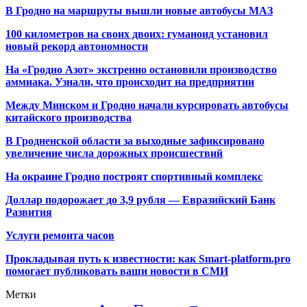
В Гродно на маршруты вышли новые автобусы МАЗ
100 километров на своих двоих: гуманоид установил
новый рекорд автономности
На «Гродно Азот» экстренно остановили производство
аммиака. Узнали, что происходит на предприятии
Между Минском и Гродно начали курсировать автобусы
китайского производства
В Гродненской области за выходные зафиксировано
увеличение числа дорожных происшествий
На окраине Гродно построят спортивный
комплекс
Доллар подорожает до 3,9 рубля — Евразийский Банк
Развития
Услуги ремонта часов
Прокладывая путь к известности: как Smart-platform.pro
помогает публиковать ваши новости в СМИ
Метки