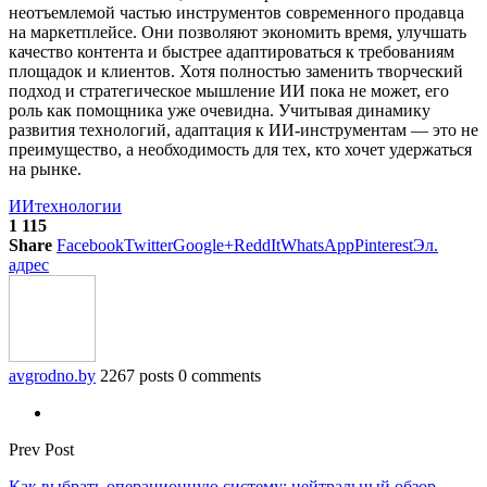
неотъемлемой частью инструментов современного продавца
на маркетплейсе. Они позволяют экономить время, улучшать
качество контента и быстрее адаптироваться к требованиям
площадок и клиентов. Хотя полностью заменить творческий
подход и стратегическое мышление ИИ пока не может, его
роль как помощника уже очевидна. Учитывая динамику
развития технологий, адаптация к ИИ-инструментам — это не
преимущество, а необходимость для тех, кто хочет удержаться
на рынке.
ИИ
технологии
1 115
Share
Facebook
Twitter
Google+
ReddIt
WhatsApp
Pinterest
Эл.
адрес
avgrodno.by
2267 posts
0 comments
Prev Post
Как выбрать операционную систему: нейтральный обзор