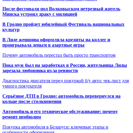
После фестиваля под Волковыском нетрезвый житель
Минска устроил драку с милицией
В Гродно пройдет юбилейный Фестиваль национальных
культур
В Лиде женщина оформляла кредиты на коллег и
проигрывала деньги в азартные игры
Почему автомобиль перестал быть просто транспортом
Пока муж был на заработках в России, жительница Лиды
зарезала любовника из-за ревности
Диагностика двигателя перед покупкой б/у авто: чек-лист для
умного покупателя
Серьёзное ДТП в Гродно: автомобиль перевернулся на
кольце после столкновения
Автомобиль и его техническое обслуживание: почему
ремонт необходим
Покупка автомобиля в Беларуси: ключевые этапы и
особенности оформления