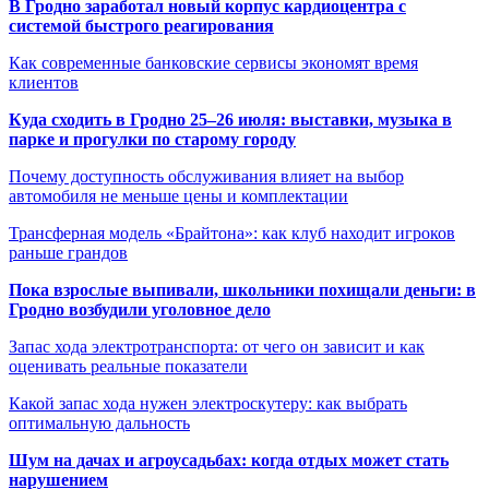
В Гродно заработал новый корпус кардиоцентра с
системой быстрого реагирования
Как современные банковские сервисы экономят время
клиентов
Куда сходить в Гродно 25–26 июля: выставки, музыка в
парке и прогулки по старому городу
Почему доступность обслуживания влияет на выбор
автомобиля не меньше цены и комплектации
Трансферная модель «Брайтона»: как клуб находит игроков
раньше грандов
Пока взрослые выпивали, школьники похищали деньги: в
Гродно возбудили уголовное дело
Запас хода электротранспорта: от чего он зависит и как
оценивать реальные показатели
Какой запас хода нужен электроскутеру: как выбрать
оптимальную дальность
Шум на дачах и агроусадьбах: когда отдых может стать
нарушением