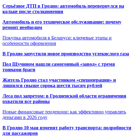
Серьёзное ДТП в Гродно: автомобиль перевернулся на
кольце после столкновения
Автомобиль и его техническое обслуживание: почему
ремонт необходим
Покупка автомобиля в Беларуси: ключевые этапы и
особенности оформления
В Гродно запустили новое производство углекислого газа
Под Щучином нашли самогонный «завод» с тремя
тоннами браги
Житель Гродно стал участником «спецоперации» и
лишился свыше сорока шести тысяч рублей
Леса под запретом: в Гродненской области ограничения
охватили все районы
Новые финансовые тенденции: как эффективно управлять
деньгами в 2026 году
В Гродно 10 мая изменят работу транспорта: подробности
для пассажиров