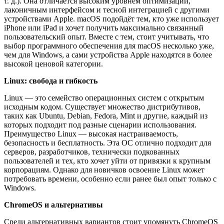
т. д.). Она отличается высоким уровнем оптимизации,
лаконичным интерфейсом и тесной интеграцией с другими
устройствами Apple. macOS подойдёт тем, кто уже использует
iPhone или iPad и хочет получить максимально связанный
пользовательский опыт. Вместе с тем, стоит учитывать, что
выбор программного обеспечения для macOS несколько уже,
чем для Windows, а сами устройства Apple находятся в более
высокой ценовой категории.
Linux: свобода и гибкость
Linux — это семейство операционных систем с открытым
исходным кодом. Существует множество дистрибутивов,
таких как Ubuntu, Debian, Fedora, Mint и другие, каждый из
которых подходит под разные сценарии использования.
Преимущество Linux — высокая настраиваемость,
безопасность и бесплатность. Эта ОС отлично подходит для
серверов, разработчиков, технически подкованных
пользователей и тех, кто хочет уйти от привязки к крупным
корпорациям. Однако для новичков освоение Linux может
потребовать времени, особенно если ранее был опыт только с
Windows.
ChromeOS и альтернативы
Среди альтернативных вариантов стоит упомянуть ChromeOS