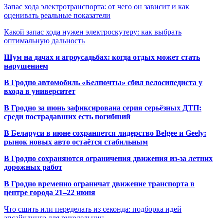
Запас хода электротранспорта: от чего он зависит и как
оценивать реальные показатели
Какой запас хода нужен электроскутеру: как выбрать
оптимальную дальность
Шум на дачах и агроусадьбах: когда отдых может стать
нарушением
В Гродно автомобиль «Белпочты» сбил велосипедиста у
входа в университет
В Гродно за июнь зафиксирована серия серьёзных ДТП:
среди пострадавших есть погибший
В Беларуси в июне сохраняется лидерство Belgee и Geely:
рынок новых авто остаётся стабильным
В Гродно сохраняются ограничения движения из-за летних
дорожных работ
В Гродно временно ограничат движение транспорта в
центре города 21–22 июня
Что сшить или переделать из секонда: подборка идей
апсайклинга для рукодельниц