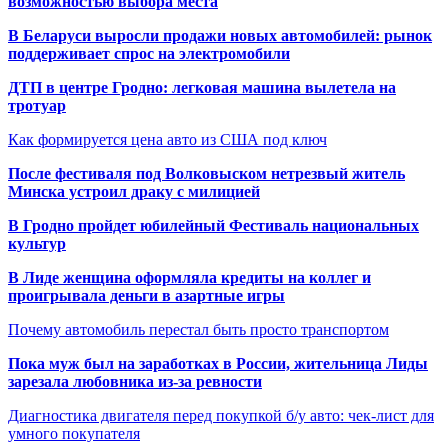
возможностью выбора места
В Беларуси выросли продажи новых автомобилей: рынок
поддерживает спрос на электромобили
ДТП в центре Гродно: легковая машина вылетела на
тротуар
Как формируется цена авто из США под ключ
После фестиваля под Волковыском нетрезвый житель
Минска устроил драку с милицией
В Гродно пройдет юбилейный Фестиваль национальных
культур
В Лиде женщина оформляла кредиты на коллег и
проигрывала деньги в азартные игры
Почему автомобиль перестал быть просто транспортом
Пока муж был на заработках в России, жительница Лиды
зарезала любовника из-за ревности
Диагностика двигателя перед покупкой б/у авто: чек-лист для
умного покупателя