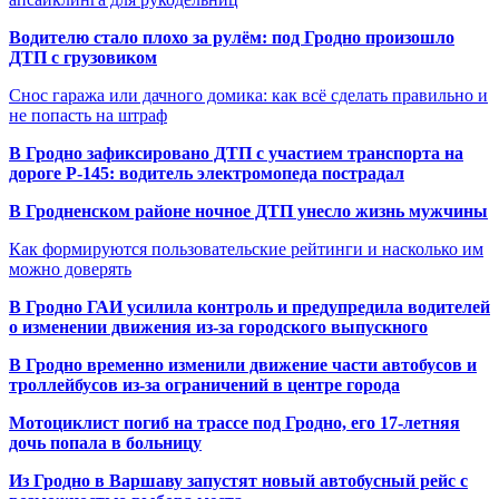
Водителю стало плохо за рулём: под Гродно произошло
ДТП с грузовиком
Снос гаража или дачного домика: как всё сделать правильно и
не попасть на штраф
В Гродно зафиксировано ДТП с участием транспорта на
дороге Р-145: водитель электромопеда пострадал
В Гродненском районе ночное ДТП унесло жизнь мужчины
Как формируются пользовательские рейтинги и насколько им
можно доверять
В Гродно ГАИ усилила контроль и предупредила водителей
о изменении движения из-за городского выпускного
В Гродно временно изменили движение части автобусов и
троллейбусов из-за ограничений в центре города
Мотоциклист погиб на трассе под Гродно, его 17-летняя
дочь попала в больницу
Из Гродно в Варшаву запустят новый автобусный рейс с