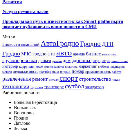
Развития
Услуги ремонта часов
Прокладывая путь к известности: как Smart-platform.pro
помогает публиковать ваши новости в СМИ
Метки
АвтоГродно
Гродно
ДТП
#новости компаний
авто
Гродно
бизнес
МЧС гродно
аренда
СТО
велосипед
грузоперевозки
здоровье
деньги
дом
игра
игры
дизайн
инвестиции
интерьер
маркетинг
мебель
коррупция
кофе
медицина
криптовалюты
культура
пожар
недвижимость
отдых
окна
промышленность
металл
ноутбук
работа
спорт
развлечения
строительство
ремонт
такси
ритуал
футбол
технологии
транспорт
эвакуатор
торговля
Районные новости
Большая Берестовица
Волковыск
Вороново
Гродно
Дятлово
Зельва