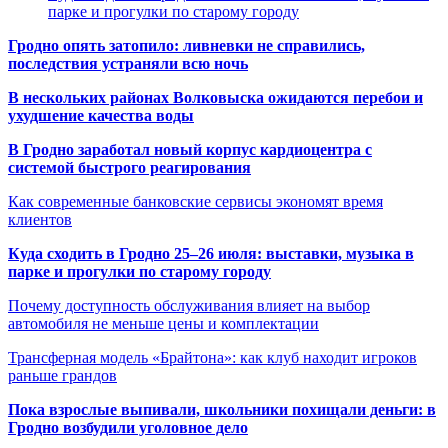
парке и прогулки по старому городу
Гродно опять затопило: ливневки не справились,
последствия устраняли всю ночь
В нескольких районах Волковыска ожидаются перебои и
ухудшение качества воды
В Гродно заработал новый корпус кардиоцентра с
системой быстрого реагирования
Как современные банковские сервисы экономят время
клиентов
Куда сходить в Гродно 25–26 июля: выставки, музыка в
парке и прогулки по старому городу
Почему доступность обслуживания влияет на выбор
автомобиля не меньше цены и комплектации
Трансферная модель «Брайтона»: как клуб находит игроков
раньше грандов
Пока взрослые выпивали, школьники похищали деньги: в
Гродно возбудили уголовное дело