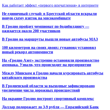
Как работает эффект «первого впечатления» в интернете
Не единичный случай: в Брестской области вскрыли
новую схему взяток на мясокомбинате
В Гродно пройдет чемпионат по бодибилдингу —
ожидается около 200 участников
В Гродно на маршруты вышли новые автобусы МАЗ
100 километров на своих двоих: гуманоид установил
новый рекорд автономности
На «Гродно Азот» экстренно остановили производство
аммиака. Узнали, что происходит на предприятии
Между Минском и Гродно начали курсировать автобусы
китайского производства
В Гродненской области за выходные зафиксировано
увеличение числа дорожных происшествий
На окраине Гродно построят спортивный
комплекс
Доллар подорожает до 3,9 рубля — Евразийский Банк