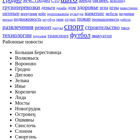
МЧС гродно
аренда
СТО
велосипед
грузоперевозки
здоровье
деньги
дом
игра
игры
дизайн
инвестиции
интерьер
маркетинг
мебель
коррупция
кофе
медицина
криптовалюты
культура
пожар
недвижимость
отдых
окна
промышленность
металл
ноутбук
работа
спорт
развлечения
строительство
ремонт
такси
ритуал
футбол
технологии
транспорт
эвакуатор
торговля
Районные новости
Большая Берестовица
Волковыск
Вороново
Гродно
Дятлово
Зельва
Ивье
Кореличи
Лида
Мосты
Новогрудок
Островец
Ошмяны
Свислочь
Слоним
Сморгонь