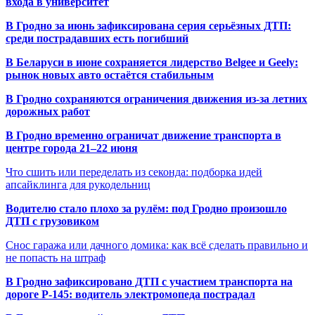
входа в университет
В Гродно за июнь зафиксирована серия серьёзных ДТП:
среди пострадавших есть погибший
В Беларуси в июне сохраняется лидерство Belgee и Geely:
рынок новых авто остаётся стабильным
В Гродно сохраняются ограничения движения из-за летних
дорожных работ
В Гродно временно ограничат движение транспорта в
центре города 21–22 июня
Что сшить или переделать из секонда: подборка идей
апсайклинга для рукодельниц
Водителю стало плохо за рулём: под Гродно произошло
ДТП с грузовиком
Снос гаража или дачного домика: как всё сделать правильно и
не попасть на штраф
В Гродно зафиксировано ДТП с участием транспорта на
дороге Р-145: водитель электромопеда пострадал