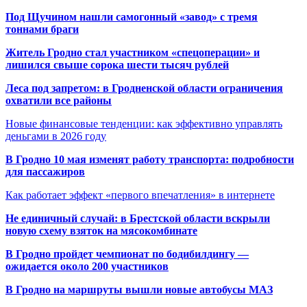
Под Щучином нашли самогонный «завод» с тремя
тоннами браги
Житель Гродно стал участником «спецоперации» и
лишился свыше сорока шести тысяч рублей
Леса под запретом: в Гродненской области ограничения
охватили все районы
Новые финансовые тенденции: как эффективно управлять
деньгами в 2026 году
В Гродно 10 мая изменят работу транспорта: подробности
для пассажиров
Как работает эффект «первого впечатления» в интернете
Не единичный случай: в Брестской области вскрыли
новую схему взяток на мясокомбинате
В Гродно пройдет чемпионат по бодибилдингу —
ожидается около 200 участников
В Гродно на маршруты вышли новые автобусы МАЗ