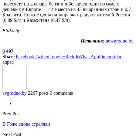
пересчёте на доллары бензин в Беларуси один из самых
дешёвых в Европе — 42-е место из 43 выбранных стран и 0,71
$ за литр. Низкие цены на заправках радуют жителей России
(0,89 $/л) и Казахстана (0,47 $/л).
Blizko.by
Источник:
newgrodno.by
0
497
Share
Facebook
Twitter
Google+
ReddIt
WhatsApp
Pinterest
Эл.
адрес
avgrodno.by
2267 posts
0 comments
Prev Post
В Гоже снова стреляли
Next Post