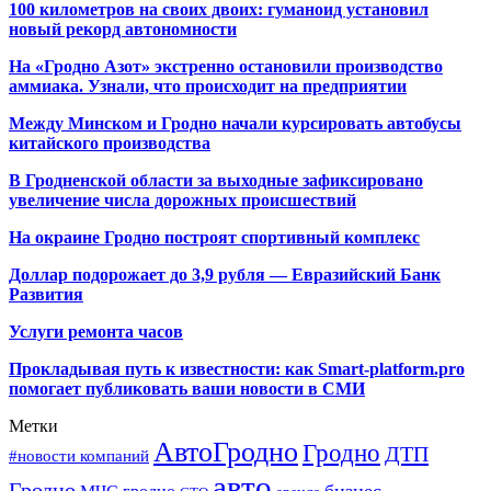
100 километров на своих двоих: гуманоид установил
новый рекорд автономности
На «Гродно Азот» экстренно остановили производство
аммиака. Узнали, что происходит на предприятии
Между Минском и Гродно начали курсировать автобусы
китайского производства
В Гродненской области за выходные зафиксировано
увеличение числа дорожных происшествий
На окраине Гродно построят спортивный
комплекс
Доллар подорожает до 3,9 рубля — Евразийский Банк
Развития
Услуги ремонта часов
Прокладывая путь к известности: как Smart-platform.pro
помогает публиковать ваши новости в СМИ
Метки
АвтоГродно
Гродно
ДТП
#новости компаний
авто
Гродно
бизнес