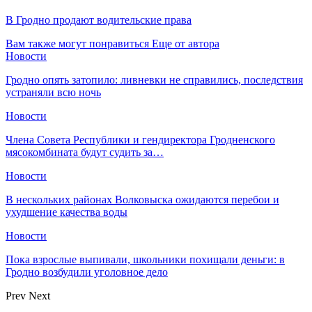
В Гродно продают водительские права
Вам также могут понравиться
Еще от автора
Новости
Гродно опять затопило: ливневки не справились, последствия
устраняли всю ночь
Новости
Члена Совета Республики и гендиректора Гродненского
мясокомбината будут судить за…
Новости
В нескольких районах Волковыска ожидаются перебои и
ухудшение качества воды
Новости
Пока взрослые выпивали, школьники похищали деньги: в
Гродно возбудили уголовное дело
Prev
Next