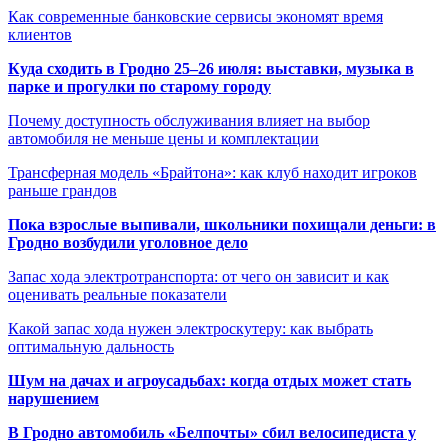
Как современные банковские сервисы экономят время
клиентов
Куда сходить в Гродно 25–26 июля: выставки, музыка в
парке и прогулки по старому городу
Почему доступность обслуживания влияет на выбор
автомобиля не меньше цены и комплектации
Трансферная модель «Брайтона»: как клуб находит игроков
раньше грандов
Пока взрослые выпивали, школьники похищали деньги: в
Гродно возбудили уголовное дело
Запас хода электротранспорта: от чего он зависит и как
оценивать реальные показатели
Какой запас хода нужен электроскутеру: как выбрать
оптимальную дальность
Шум на дачах и агроусадьбах: когда отдых может стать
нарушением
В Гродно автомобиль «Белпочты» сбил велосипедиста у