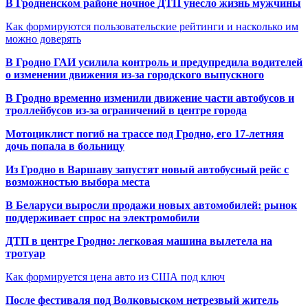
В Гродненском районе ночное ДТП унесло жизнь мужчины
Как формируются пользовательские рейтинги и насколько им
можно доверять
В Гродно ГАИ усилила контроль и предупредила водителей
о изменении движения из-за городского выпускного
В Гродно временно изменили движение части автобусов и
троллейбусов из-за ограничений в центре города
Мотоциклист погиб на трассе под Гродно, его 17-летняя
дочь попала в больницу
Из Гродно в Варшаву запустят новый автобусный рейс с
возможностью выбора места
В Беларуси выросли продажи новых автомобилей: рынок
поддерживает спрос на электромобили
ДТП в центре Гродно: легковая машина вылетела на
тротуар
Как формируется цена авто из США под ключ
После фестиваля под Волковыском нетрезвый житель