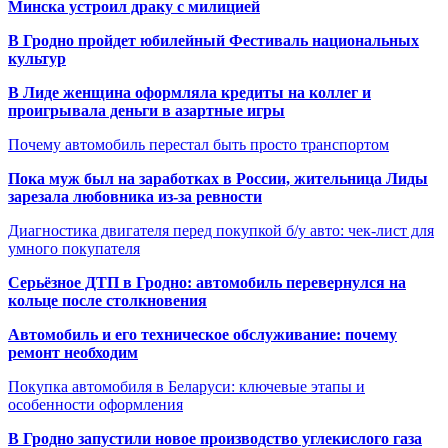
Минска устроил драку с милицией
В Гродно пройдет юбилейный Фестиваль национальных
культур
В Лиде женщина оформляла кредиты на коллег и
проигрывала деньги в азартные игры
Почему автомобиль перестал быть просто транспортом
Пока муж был на заработках в России, жительница Лиды
зарезала любовника из-за ревности
Диагностика двигателя перед покупкой б/у авто: чек-лист для
умного покупателя
Серьёзное ДТП в Гродно: автомобиль перевернулся на
кольце после столкновения
Автомобиль и его техническое обслуживание: почему
ремонт необходим
Покупка автомобиля в Беларуси: ключевые этапы и
особенности оформления
В Гродно запустили новое производство углекислого газа