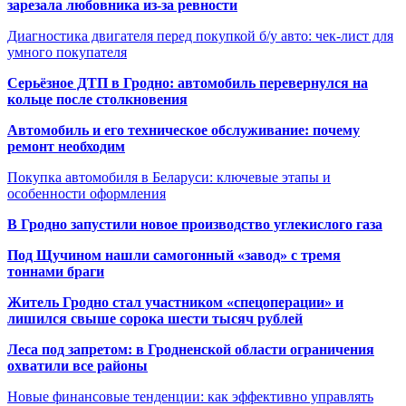
зарезала любовника из-за ревности
Диагностика двигателя перед покупкой б/у авто: чек-лист для
умного покупателя
Серьёзное ДТП в Гродно: автомобиль перевернулся на
кольце после столкновения
Автомобиль и его техническое обслуживание: почему
ремонт необходим
Покупка автомобиля в Беларуси: ключевые этапы и
особенности оформления
В Гродно запустили новое производство углекислого газа
Под Щучином нашли самогонный «завод» с тремя
тоннами браги
Житель Гродно стал участником «спецоперации» и
лишился свыше сорока шести тысяч рублей
Леса под запретом: в Гродненской области ограничения
охватили все районы
Новые финансовые тенденции: как эффективно управлять