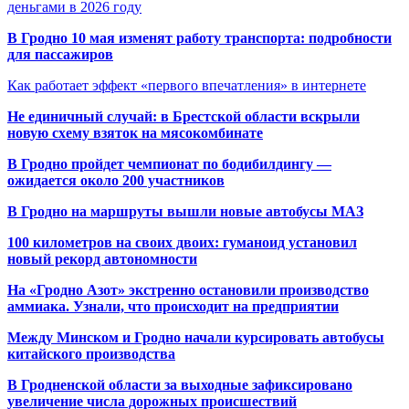
деньгами в 2026 году
В Гродно 10 мая изменят работу транспорта: подробности
для пассажиров
Как работает эффект «первого впечатления» в интернете
Не единичный случай: в Брестской области вскрыли
новую схему взяток на мясокомбинате
В Гродно пройдет чемпионат по бодибилдингу —
ожидается около 200 участников
В Гродно на маршруты вышли новые автобусы МАЗ
100 километров на своих двоих: гуманоид установил
новый рекорд автономности
На «Гродно Азот» экстренно остановили производство
аммиака. Узнали, что происходит на предприятии
Между Минском и Гродно начали курсировать автобусы
китайского производства
В Гродненской области за выходные зафиксировано
увеличение числа дорожных происшествий