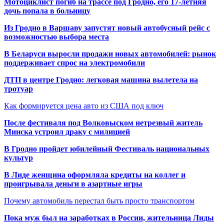
Мотоциклист погиб на трассе под Гродно, его 17-летняя
дочь попала в больницу
Из Гродно в Варшаву запустят новый автобусный рейс с
возможностью выбора места
В Беларуси выросли продажи новых автомобилей: рынок
поддерживает спрос на электромобили
ДТП в центре Гродно: легковая машина вылетела на
тротуар
Как формируется цена авто из США под ключ
После фестиваля под Волковыском нетрезвый житель
Минска устроил драку с милицией
В Гродно пройдет юбилейный Фестиваль национальных
культур
В Лиде женщина оформляла кредиты на коллег и
проигрывала деньги в азартные игры
Почему автомобиль перестал быть просто транспортом
Пока муж был на заработках в России, жительница Лиды