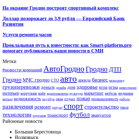
На окраине Гродно построят спортивный
комплекс
Доллар подорожает до 3,9 рубля — Евразийский Банк
Развития
Услуги ремонта часов
Прокладывая путь к известности: как Smart-platform.pro
помогает публиковать ваши новости в СМИ
Метки
АвтоГродно
Гродно
ДТП
#новости компаний
авто
Гродно
бизнес
МЧС гродно
аренда
СТО
велосипед
грузоперевозки
здоровье
деньги
дом
игра
игры
дизайн
инвестиции
интерьер
маркетинг
мебель
коррупция
кофе
медицина
криптовалюты
культура
пожар
недвижимость
отдых
окна
промышленность
металл
ноутбук
работа
спорт
развлечения
строительство
ремонт
такси
ритуал
футбол
технологии
транспорт
эвакуатор
торговля
Районные новости
Большая Берестовица
Волковыск