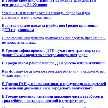
В Гродно временно ограничат движение транспорта в
центре города 21–22 июня
Что сшить или переделать из секонда: подборка идей
апсайклинга для рукодельниц
Водителю стало плохо за рулём: под Гродно произошло
ДТП с грузовиком
Снос гаража или дачного домика: как всё сделать правильно и
не попасть на штраф
В Гродно зафиксировано ДТП с участием транспорта на
дороге Р-145: водитель электромопеда пострадал
В Гродненском районе ночное ДТП унесло жизнь мужчины
Как формируются пользовательские рейтинги и насколько им
можно доверять
В Гродно ГАИ усилила контроль и предупредила водителей
о изменении движения из-за городского выпускного
В Гродно временно изменили движение части автобусов и
троллейбусов из-за ограничений в центре города