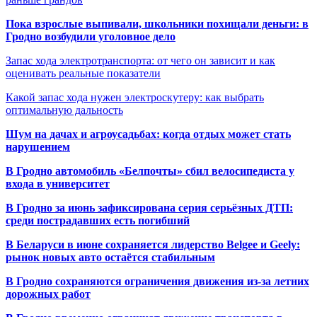
Пока взрослые выпивали, школьники похищали деньги: в
Гродно возбудили уголовное дело
Запас хода электротранспорта: от чего он зависит и как
оценивать реальные показатели
Какой запас хода нужен электроскутеру: как выбрать
оптимальную дальность
Шум на дачах и агроусадьбах: когда отдых может стать
нарушением
В Гродно автомобиль «Белпочты» сбил велосипедиста у
входа в университет
В Гродно за июнь зафиксирована серия серьёзных ДТП:
среди пострадавших есть погибший
В Беларуси в июне сохраняется лидерство Belgee и Geely:
рынок новых авто остаётся стабильным
В Гродно сохраняются ограничения движения из-за летних
дорожных работ