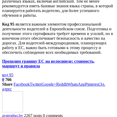
различных языках, включая английский. Тем не менее
рекомендуется иметь базовые знания языка страны, в которой
планируется работать водителю, для более успешного
обучения и работы.
Код 95
является важным элементом профессиональной
деятельности водителей в Европейском союзе. Подготовка и
получение этого сертификата требует времени и усилий, но в
конечном итоге обеспечивает безопасность и качество на
дорогах. Для водителей-международников, планирующих
работу в ЕС, важно быть готовыми к этому процессу и
обеспечить соблюдение всех необходимых требований.
Проходим границу ЕС на велосипеде: стоимость,
маршрут и правила
код 95
0
766
Share
Facebook
Twitter
Google+
ReddIt
WhatsApp
Pinterest
Эл.
адрес
avgrodno.by
2267 posts
0 comments