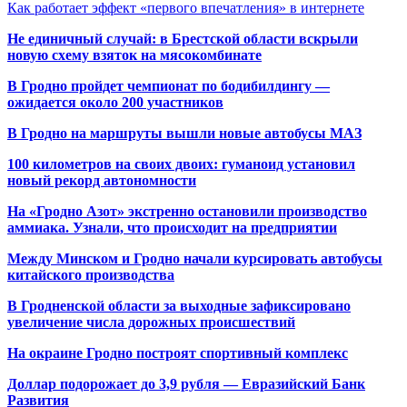
Как работает эффект «первого впечатления» в интернете
Не единичный случай: в Брестской области вскрыли
новую схему взяток на мясокомбинате
В Гродно пройдет чемпионат по бодибилдингу —
ожидается около 200 участников
В Гродно на маршруты вышли новые автобусы МАЗ
100 километров на своих двоих: гуманоид установил
новый рекорд автономности
На «Гродно Азот» экстренно остановили производство
аммиака. Узнали, что происходит на предприятии
Между Минском и Гродно начали курсировать автобусы
китайского производства
В Гродненской области за выходные зафиксировано
увеличение числа дорожных происшествий
На окраине Гродно построят спортивный
комплекс
Доллар подорожает до 3,9 рубля — Евразийский Банк
Развития