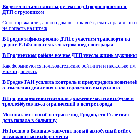
Водителю стало плохо за рулём: под Гродно произошло
ДТП с грузовиком
Снос гаража или дачного домика: как всё сделать правильно и
не попасть на штраф
В Гродно зафиксировано ДТП с участием транспорта на
дороге Р-145: водитель электромопеда пострадал
В Гродненском районе ночное ДТП унесло жизнь мужчины
Как формируются пользовательские рейтинги и насколько им
можно доверять
В Гродно ГАИ усилила контроль и предупредила водителей
о изменении движения из-за городского выпускного
В Гродно временно изменили движение части автобусов и
троллейбусов из-за ограничений в центре города
Мотоциклист погиб на трассе под Гродно, его 17-летняя
дочь попала в больницу
Из Гродно в Варшаву запустят новый автобусный рейс с
возможностью выбора места