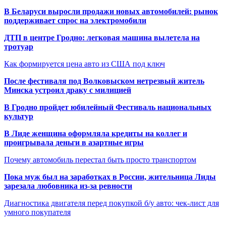
В Беларуси выросли продажи новых автомобилей: рынок
поддерживает спрос на электромобили
ДТП в центре Гродно: легковая машина вылетела на
тротуар
Как формируется цена авто из США под ключ
После фестиваля под Волковыском нетрезвый житель
Минска устроил драку с милицией
В Гродно пройдет юбилейный Фестиваль национальных
культур
В Лиде женщина оформляла кредиты на коллег и
проигрывала деньги в азартные игры
Почему автомобиль перестал быть просто транспортом
Пока муж был на заработках в России, жительница Лиды
зарезала любовника из-за ревности
Диагностика двигателя перед покупкой б/у авто: чек-лист для
умного покупателя