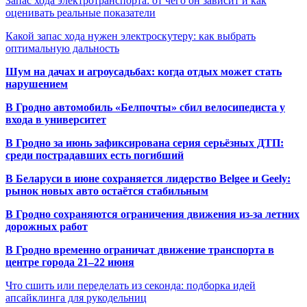
Запас хода электротранспорта: от чего он зависит и как
оценивать реальные показатели
Какой запас хода нужен электроскутеру: как выбрать
оптимальную дальность
Шум на дачах и агроусадьбах: когда отдых может стать
нарушением
В Гродно автомобиль «Белпочты» сбил велосипедиста у
входа в университет
В Гродно за июнь зафиксирована серия серьёзных ДТП:
среди пострадавших есть погибший
В Беларуси в июне сохраняется лидерство Belgee и Geely:
рынок новых авто остаётся стабильным
В Гродно сохраняются ограничения движения из-за летних
дорожных работ
В Гродно временно ограничат движение транспорта в
центре города 21–22 июня
Что сшить или переделать из секонда: подборка идей
апсайклинга для рукодельниц