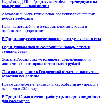
Серьёзное ДТП в Гродно: автомобиль перевернулся на
кольце после столкновения
Автомобиль и его техническое обслуживание: почему
ремонт необходим
Покупка автомобиля в Беларуси: ключевые этапы и
особенности оформления
В Гродно запустили новое производство углекислого газа
Под Щучином нашли самогонный «завод» с тремя
тоннами браги
Житель Гродно стал участником «спецоперации» и
лишился свыше сорока шести тысяч рублей
Леса под запретом: в Гродненской области ограничения
охватили все районы
Новые финансовые тенденции: как эффективно управлять
деньгами в 2026 году
В Гродно 10 мая изменят работу транспорта: подробности
для пассажиров