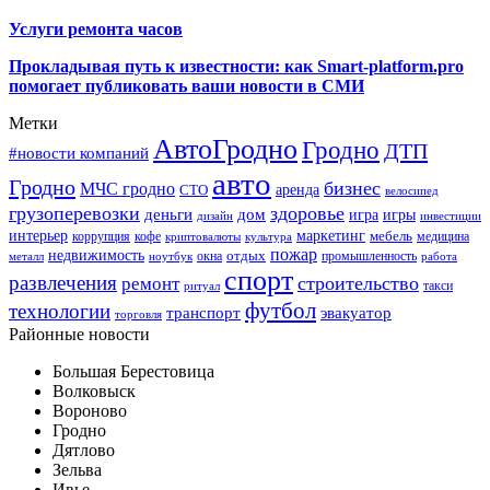
Услуги ремонта часов
Прокладывая путь к известности: как Smart-platform.pro
помогает публиковать ваши новости в СМИ
Метки
АвтоГродно
Гродно
ДТП
#новости компаний
авто
Гродно
бизнес
МЧС гродно
аренда
СТО
велосипед
грузоперевозки
здоровье
деньги
дом
игра
игры
дизайн
инвестиции
интерьер
маркетинг
мебель
коррупция
кофе
медицина
криптовалюты
культура
пожар
недвижимость
отдых
окна
промышленность
металл
ноутбук
работа
спорт
развлечения
строительство
ремонт
такси
ритуал
футбол
технологии
транспорт
эвакуатор
торговля
Районные новости
Большая Берестовица
Волковыск
Вороново
Гродно
Дятлово
Зельва
Ивье