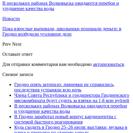
В нескольких районах Волковыска ожидаются перебои и
ухудшение качества воды
Новости
Пока взрослые выпивали, школьники похищали деньги: в
Гродно возбудили уголовное дело
Prev
Next
Оставьте ответ
Для отправки комментария вам необходимо
авторизоваться
.
Свежие записи
Гродно опять затопило: ливневки не справились,
последствия устраняли всю ночь
Члена Совета Республики и гендиректора Гродненского
мясокомбината будут судить за взятки на 1,8 млн рублей
В нескольких районах Волковыска ожидаются перебои
и ухудшение качества воды
В Гродно заработал новый корпус кардиоцентра с
системой быстрого реагирования
Куда сходить в Гродно 25–26 июля: выставки, музыка в
парке и прогулки по старому городу