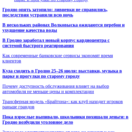
Гродно опять затопило: ливневки не справились,
последствия устраняли всю ночь
В нескольких районах Волковыска ожидаются перебои и
ухудшение качества воды
В Гродно заработал новый корпус кардиоцентра с
системой быстрого реагирования
Как современные банковские сервисы экономят время
клиентов
Куда сходить в Гродно 25–26 июля: выставки, музыка в
парке и прогулки по старому городу
Почему доступность обслуживания влияет на выбор
автомобиля не меньше цены и комплектации
Трансферная модель «Брайтона»: как клуб находит игроков
раньше грандов
Пока взрослые выпивали, школьники похищали деньги: в
Гродно возбудили уголовное дело