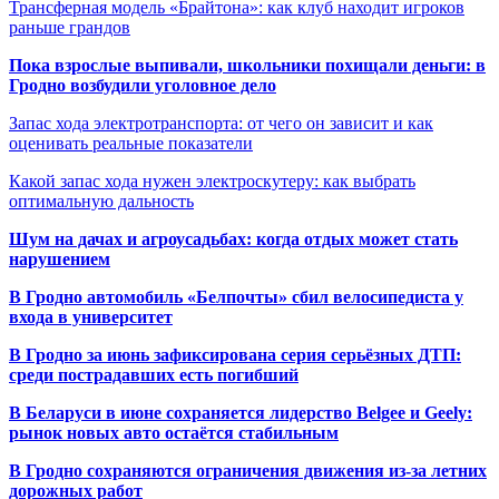
Трансферная модель «Брайтона»: как клуб находит игроков
раньше грандов
Пока взрослые выпивали, школьники похищали деньги: в
Гродно возбудили уголовное дело
Запас хода электротранспорта: от чего он зависит и как
оценивать реальные показатели
Какой запас хода нужен электроскутеру: как выбрать
оптимальную дальность
Шум на дачах и агроусадьбах: когда отдых может стать
нарушением
В Гродно автомобиль «Белпочты» сбил велосипедиста у
входа в университет
В Гродно за июнь зафиксирована серия серьёзных ДТП:
среди пострадавших есть погибший
В Беларуси в июне сохраняется лидерство Belgee и Geely:
рынок новых авто остаётся стабильным
В Гродно сохраняются ограничения движения из-за летних
дорожных работ