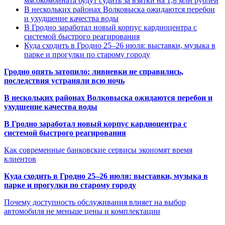
мясокомбината будут судить за взятки на 1,8 млн рублей
В нескольких районах Волковыска ожидаются перебои
и ухудшение качества воды
В Гродно заработал новый корпус кардиоцентра с
системой быстрого реагирования
Куда сходить в Гродно 25–26 июля: выставки, музыка в
парке и прогулки по старому городу
Гродно опять затопило: ливневки не справились,
последствия устраняли всю ночь
В нескольких районах Волковыска ожидаются перебои и
ухудшение качества воды
В Гродно заработал новый корпус кардиоцентра с
системой быстрого реагирования
Как современные банковские сервисы экономят время
клиентов
Куда сходить в Гродно 25–26 июля: выставки, музыка в
парке и прогулки по старому городу
Почему доступность обслуживания влияет на выбор
автомобиля не меньше цены и комплектации