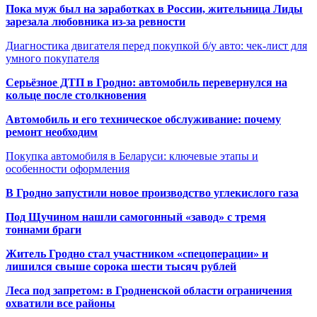
Пока муж был на заработках в России, жительница Лиды
зарезала любовника из-за ревности
Диагностика двигателя перед покупкой б/у авто: чек-лист для
умного покупателя
Серьёзное ДТП в Гродно: автомобиль перевернулся на
кольце после столкновения
Автомобиль и его техническое обслуживание: почему
ремонт необходим
Покупка автомобиля в Беларуси: ключевые этапы и
особенности оформления
В Гродно запустили новое производство углекислого газа
Под Щучином нашли самогонный «завод» с тремя
тоннами браги
Житель Гродно стал участником «спецоперации» и
лишился свыше сорока шести тысяч рублей
Леса под запретом: в Гродненской области ограничения
охватили все районы