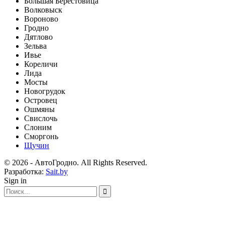
Большая Берестовица
Волковыск
Вороново
Гродно
Дятлово
Зельва
Ивье
Кореличи
Лида
Мосты
Новогрудок
Островец
Ошмяны
Свислочь
Слоним
Сморгонь
Щучин
© 2026 - АвтоГродно. All Rights Reserved.
Разработка:
Sait.by
Sign in