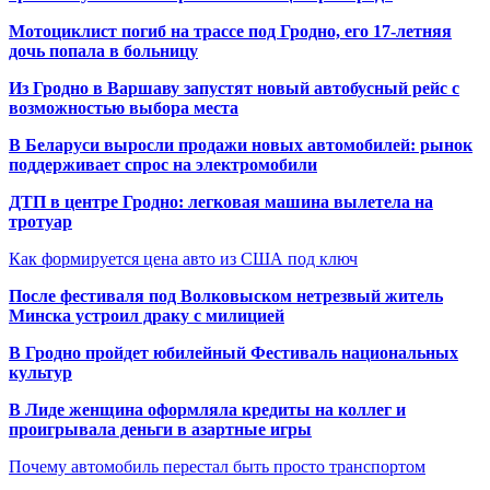
Мотоциклист погиб на трассе под Гродно, его 17-летняя
дочь попала в больницу
Из Гродно в Варшаву запустят новый автобусный рейс с
возможностью выбора места
В Беларуси выросли продажи новых автомобилей: рынок
поддерживает спрос на электромобили
ДТП в центре Гродно: легковая машина вылетела на
тротуар
Как формируется цена авто из США под ключ
После фестиваля под Волковыском нетрезвый житель
Минска устроил драку с милицией
В Гродно пройдет юбилейный Фестиваль национальных
культур
В Лиде женщина оформляла кредиты на коллег и
проигрывала деньги в азартные игры
Почему автомобиль перестал быть просто транспортом