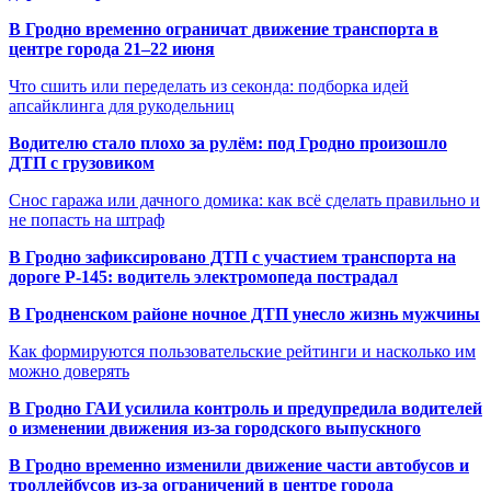
В Гродно временно ограничат движение транспорта в
центре города 21–22 июня
Что сшить или переделать из секонда: подборка идей
апсайклинга для рукодельниц
Водителю стало плохо за рулём: под Гродно произошло
ДТП с грузовиком
Снос гаража или дачного домика: как всё сделать правильно и
не попасть на штраф
В Гродно зафиксировано ДТП с участием транспорта на
дороге Р-145: водитель электромопеда пострадал
В Гродненском районе ночное ДТП унесло жизнь мужчины
Как формируются пользовательские рейтинги и насколько им
можно доверять
В Гродно ГАИ усилила контроль и предупредила водителей
о изменении движения из-за городского выпускного
В Гродно временно изменили движение части автобусов и
троллейбусов из-за ограничений в центре города