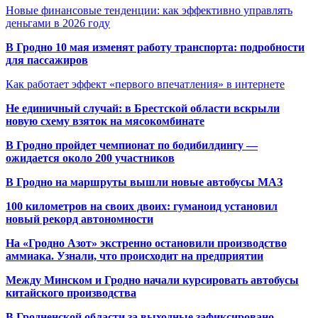
Новые финансовые тенденции: как эффективно управлять
деньгами в 2026 году
В Гродно 10 мая изменят работу транспорта: подробности
для пассажиров
Как работает эффект «первого впечатления» в интернете
Не единичный случай: в Брестской области вскрыли
новую схему взяток на мясокомбинате
В Гродно пройдет чемпионат по бодибилдингу —
ожидается около 200 участников
В Гродно на маршруты вышли новые автобусы МАЗ
100 километров на своих двоих: гуманоид установил
новый рекорд автономности
На «Гродно Азот» экстренно остановили производство
аммиака. Узнали, что происходит на предприятии
Между Минском и Гродно начали курсировать автобусы
китайского производства
В Гродненской области за выходные зафиксировано