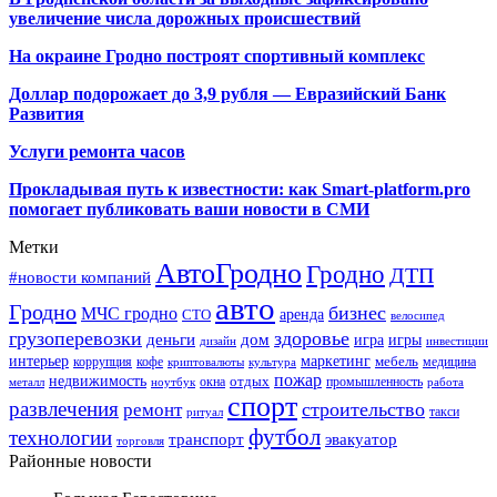
увеличение числа дорожных происшествий
На окраине Гродно построят спортивный
комплекс
Доллар подорожает до 3,9 рубля — Евразийский Банк
Развития
Услуги ремонта часов
Прокладывая путь к известности: как Smart-platform.pro
помогает публиковать ваши новости в СМИ
Метки
АвтоГродно
Гродно
ДТП
#новости компаний
авто
Гродно
бизнес
МЧС гродно
аренда
СТО
велосипед
грузоперевозки
здоровье
деньги
дом
игра
игры
дизайн
инвестиции
интерьер
маркетинг
мебель
коррупция
кофе
медицина
криптовалюты
культура
пожар
недвижимость
отдых
окна
промышленность
металл
ноутбук
работа
спорт
развлечения
строительство
ремонт
такси
ритуал
футбол
технологии
транспорт
эвакуатор
торговля
Районные новости