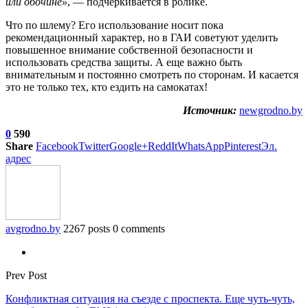
или обочине»
, — подчеркивается в ролике.
Что по шлему? Его использование носит пока
рекомендационный характер, но в ГАИ советуют уделить
повышенное внимание собственной безопасности и
использовать средства защиты. А еще важно быть
внимательным и постоянно смотреть по сторонам. И касается
это не только тех, кто ездить на самокатах!
Источник:
newgrodno.by
0
590
Share
Facebook
Twitter
Google+
ReddIt
WhatsApp
Pinterest
Эл.
адрес
avgrodno.by
2267 posts
0 comments
Prev Post
Конфликтная ситуация на съезде с проспекта. Еще чуть-чуть,