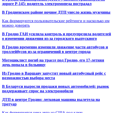
дороге Р-145: водитель электромопеда пострадал
В Гродненском районе ночное ДТП унесло жизнь мужчины
Как формируются пользовательские рейтинги и насколько им
можно доверять
В Гродно ГАИ усилила контроль и предупредила водителей
о изменении движения из-за городского выпускного
В Гродно временно изменили движение части автобусов и
троллейбусов из-за ограничений в центре города
Мотоциклист погиб на трассе под Гродно, его 17-летняя
дочь попала в больницу
Из Гродно в Варшаву запустят новый автобусный рейс с
возможностью выбора места
В Беларуси выросли продажи новых автомобилей: рынок
поддерживает спрос на электромобили
ДТП в центре Гродно: легковая машина вылетела на
тротуар
Как формируется цена авто из США под ключ