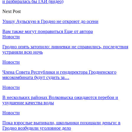
и разбиралась бы ГАИ (видео)
Next Post
Улицу Аульскую в Гродно не откроют до осени
Вам также могут понравиться
Еще от автора
Новости
Гродно опять затопило: ливневки не справились, последствия
устраняли всю ночь
Новости
Члена Совета Республики и гендиректора Гродненского
мясокомбината будут судить за…
Новости
В нескольких районах Волковыска ожидаются перебои и
ухудшение качества воды
Новости
Пока взрослые выпивали, школьники похищали деньги: в
Гродно возбудили уголовное дело