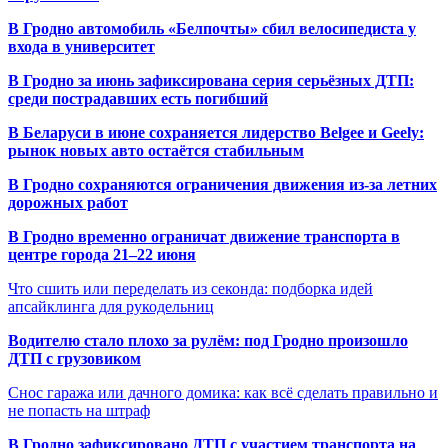
В Гродно автомобиль «Белпочты» сбил велосипедиста у
входа в университет
В Гродно за июнь зафиксирована серия серьёзных ДТП:
среди пострадавших есть погибший
В Беларуси в июне сохраняется лидерство Belgee и Geely:
рынок новых авто остаётся стабильным
В Гродно сохраняются ограничения движения из-за летних
дорожных работ
В Гродно временно ограничат движение транспорта в
центре города 21–22 июня
Что сшить или переделать из секонда: подборка идей
апсайклинга для рукодельниц
Водителю стало плохо за рулём: под Гродно произошло
ДТП с грузовиком
Снос гаража или дачного домика: как всё сделать правильно и
не попасть на штраф
В Гродно зафиксировано ДТП с участием транспорта на