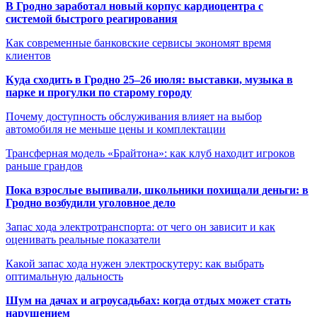
В Гродно заработал новый корпус кардиоцентра с
системой быстрого реагирования
Как современные банковские сервисы экономят время
клиентов
Куда сходить в Гродно 25–26 июля: выставки, музыка в
парке и прогулки по старому городу
Почему доступность обслуживания влияет на выбор
автомобиля не меньше цены и комплектации
Трансферная модель «Брайтона»: как клуб находит игроков
раньше грандов
Пока взрослые выпивали, школьники похищали деньги: в
Гродно возбудили уголовное дело
Запас хода электротранспорта: от чего он зависит и как
оценивать реальные показатели
Какой запас хода нужен электроскутеру: как выбрать
оптимальную дальность
Шум на дачах и агроусадьбах: когда отдых может стать
нарушением