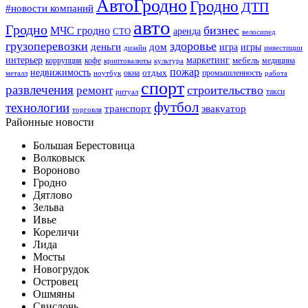
АвтоГродно
Гродно
ДТП
#новости компаний
авто
Гродно
бизнес
МЧС гродно
аренда
СТО
велосипед
грузоперевозки
здоровье
деньги
дом
игра
игры
дизайн
инвестиции
интерьер
маркетинг
мебель
коррупция
кофе
медицина
криптовалюты
культура
пожар
недвижимость
отдых
окна
промышленность
металл
ноутбук
работа
спорт
развлечения
строительство
ремонт
такси
ритуал
футбол
технологии
транспорт
эвакуатор
торговля
Районные новости
Большая Берестовица
Волковыск
Вороново
Гродно
Дятлово
Зельва
Ивье
Кореличи
Лида
Мосты
Новогрудок
Островец
Ошмяны
Свислочь