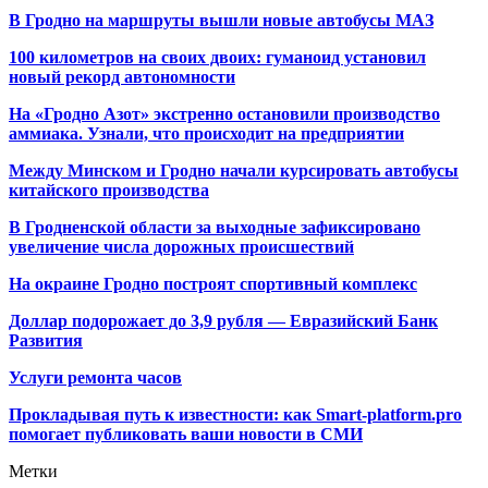
В Гродно на маршруты вышли новые автобусы МАЗ
100 километров на своих двоих: гуманоид установил
новый рекорд автономности
На «Гродно Азот» экстренно остановили производство
аммиака. Узнали, что происходит на предприятии
Между Минском и Гродно начали курсировать автобусы
китайского производства
В Гродненской области за выходные зафиксировано
увеличение числа дорожных происшествий
На окраине Гродно построят спортивный
комплекс
Доллар подорожает до 3,9 рубля — Евразийский Банк
Развития
Услуги ремонта часов
Прокладывая путь к известности: как Smart-platform.pro
помогает публиковать ваши новости в СМИ
Метки