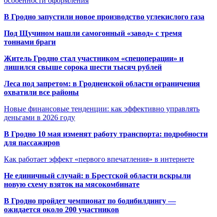
особенности оформления
В Гродно запустили новое производство углекислого газа
Под Щучином нашли самогонный «завод» с тремя
тоннами браги
Житель Гродно стал участником «спецоперации» и
лишился свыше сорока шести тысяч рублей
Леса под запретом: в Гродненской области ограничения
охватили все районы
Новые финансовые тенденции: как эффективно управлять
деньгами в 2026 году
В Гродно 10 мая изменят работу транспорта: подробности
для пассажиров
Как работает эффект «первого впечатления» в интернете
Не единичный случай: в Брестской области вскрыли
новую схему взяток на мясокомбинате
В Гродно пройдет чемпионат по бодибилдингу —
ожидается около 200 участников