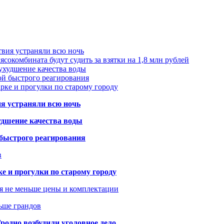
твия устраняли всю ночь
сокомбината будут судить за взятки на 1,8 млн рублей
ухудшение качества воды
ой быстрого реагирования
арке и прогулки по старому городу
ия устраняли всю ночь
удшение качества воды
 быстрого реагирования
в
ке и прогулки по старому городу
я не меньше цены и комплектации
ьше грандов
одно возбудили уголовное дело