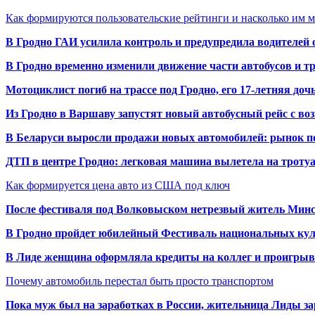
Как формируются пользовательские рейтинги и насколько им 
В Гродно ГАИ усилила контроль и предупредила водителей 
В Гродно временно изменили движение части автобусов и тр
Мотоциклист погиб на трассе под Гродно, его 17-летняя доч
Из Гродно в Варшаву запустят новый автобусный рейс с в
В Беларуси выросли продажи новых автомобилей: рынок п
ДТП в центре Гродно: легковая машина вылетела на троту
Как формируется цена авто из США под ключ
После фестиваля под Волковыском нетрезвый житель Минс
В Гродно пройдет юбилейный Фестиваль национальных кул
В Лиде женщина оформляла кредиты на коллег и проигрыв
Почему автомобиль перестал быть просто транспортом
Пока муж был на заработках в России, жительница Лиды за