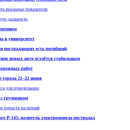
ать реальные показатели
ную дальность
рушением
да в университет
ди пострадавших есть погибший
рынок новых авто остаётся стабильным
 дорожных работ
е города 21–22 июня
нга для рукодельниц
 с грузовиком
не попасть на штраф
ге Р-145: водитель электромопеда пострадал