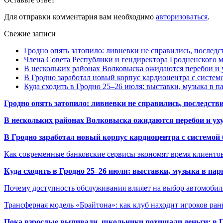
Для отправки комментария вам необходимо
авторизоваться
.
Свежие записи
Гродно опять затопило: ливневки не справились, последс
Члена Совета Республики и гендиректора Гродненского мя
В нескольких районах Волковыска ожидаются перебои и 
В Гродно заработал новый корпус кардиоцентра с систем
Куда сходить в Гродно 25–26 июля: выставки, музыка в п
Гродно опять затопило: ливневки не справились, последств
В нескольких районах Волковыска ожидаются перебои и ух
В Гродно заработал новый корпус кардиоцентра с системой
Как современные банковские сервисы экономят время клиенто
Куда сходить в Гродно 25–26 июля: выставки, музыка в пар
Почему доступность обслуживания влияет на выбор автомобил
Трансферная модель «Брайтона»: как клуб находит игроков ран
Пока взрослые выпивали, школьники похищали деньги: в Гр