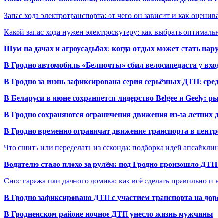
Запас хода электротранспорта: от чего он зависит и как оценив
Какой запас хода нужен электроскутеру: как выбрать оптималь
Шум на дачах и агроусадьбах: когда отдых может стать на
В Гродно автомобиль «Белпочты» сбил велосипедиста у вхо
В Гродно за июнь зафиксирована серия серьёзных ДТП: сре
В Беларуси в июне сохраняется лидерство Belgee и Geely: 
В Гродно сохраняются ограничения движения из-за летних
В Гродно временно ограничат движение транспорта в центр
Что сшить или переделать из секонда: подборка идей апсайкли
Водителю стало плохо за рулём: под Гродно произошло ДТП
Снос гаража или дачного домика: как всё сделать правильно и 
В Гродно зафиксировано ДТП с участием транспорта на доро
В Гродненском районе ночное ДТП унесло жизнь мужчины