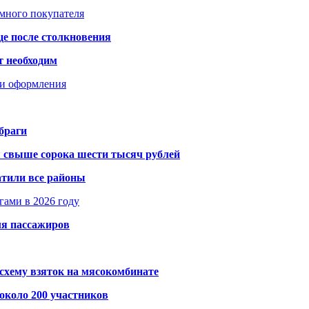
умного покупателя
це после столкновения
т необходим
ти оформления
браги
я свыше сорока шести тысяч рублей
атили все районы
гами в 2026 году
ля пассажиров
схему взяток на мясокомбинате
около 200 участников