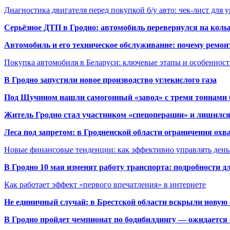
Диагностика двигателя перед покупкой б/у авто: чек-лист для 
Серьёзное ДТП в Гродно: автомобиль перевернулся на коль
Автомобиль и его техническое обслуживание: почему ремон
Покупка автомобиля в Беларуси: ключевые этапы и особеннос
В Гродно запустили новое производство углекислого газа
Под Щучином нашли самогонный «завод» с тремя тоннами 
Житель Гродно стал участником «спецоперации» и лишилс
Леса под запретом: в Гродненской области ограничения охв
Новые финансовые тенденции: как эффективно управлять день
В Гродно 10 мая изменят работу транспорта: подробности д
Как работает эффект «первого впечатления» в интернете
Не единичный случай: в Брестской области вскрыли новую 
В Гродно пройдет чемпионат по бодибилдингу — ожидается 