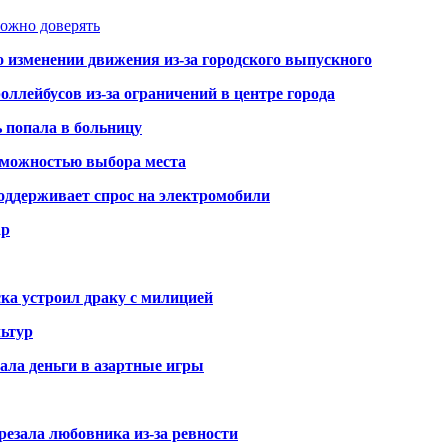
можно доверять
о изменении движения из-за городского выпускного
оллейбусов из-за ограничений в центре города
ь попала в больницу
озможностью выбора места
оддерживает спрос на электромобили
ар
ка устроил драку с милицией
ьтур
ала деньги в азартные игры
резала любовника из-за ревности