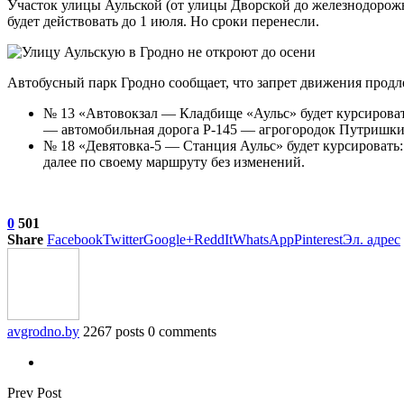
Участок улицы Аульской (от улицы Дворской до железнодорожно
будет действовать до 1 июля. Но сроки перенесли.
Автобусный парк Гродно сообщает, что запрет движения продле
№ 13 «Автовокзал — Кладбище «Аульс» будет курсировать
— автомобильная дорога Р-145 — агрогородок Путришки
№ 18 «Девятовка-5 — Станция Аульс» будет курсировать: 
далее по своему маршруту без изменений.
0
501
Share
Facebook
Twitter
Google+
ReddIt
WhatsApp
Pinterest
Эл. адрес
avgrodno.by
2267 posts
0 comments
Prev Post