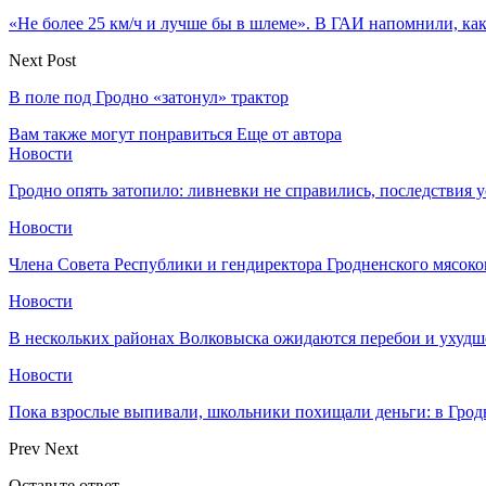
«Не более 25 км/ч и лучше бы в шлеме». В ГАИ напомнили, как
Next Post
В поле под Гродно «затонул» трактор
Вам также могут понравиться
Еще от автора
Новости
Гродно опять затопило: ливневки не справились, последствия 
Новости
Члена Совета Республики и гендиректора Гродненского мясоко
Новости
В нескольких районах Волковыска ожидаются перебои и ухудш
Новости
Пока взрослые выпивали, школьники похищали деньги: в Грод
Prev
Next
Оставьте ответ