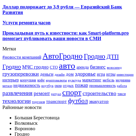
Доллар подорожает до 3,9 рубля — Евразийский Банк
Развития
Услуги ремонта часов
Прокладывая путь к известности: как Smart-platform.pro
помогает публиковать ваши новости в СМИ
Метки
АвтоГродно
Гродно
ДТП
#новости компаний
авто
Гродно
бизнес
МЧС гродно
аренда
СТО
велосипед
грузоперевозки
здоровье
деньги
дом
игра
игры
дизайн
инвестиции
интерьер
маркетинг
мебель
коррупция
кофе
медицина
криптовалюты
культура
пожар
недвижимость
отдых
окна
промышленность
металл
ноутбук
работа
спорт
развлечения
строительство
ремонт
такси
ритуал
футбол
технологии
транспорт
эвакуатор
торговля
Районные новости
Большая Берестовица
Волковыск
Вороново
Гродно