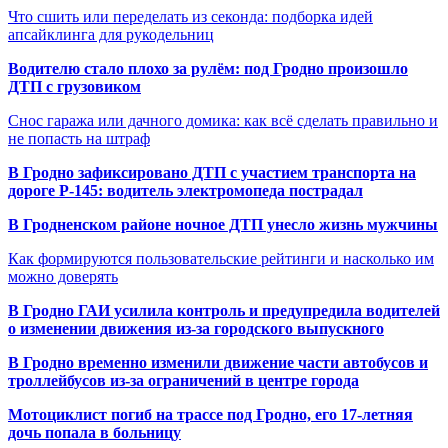
Что сшить или переделать из секонда: подборка идей
апсайклинга для рукодельниц
Водителю стало плохо за рулём: под Гродно произошло
ДТП с грузовиком
Снос гаража или дачного домика: как всё сделать правильно и
не попасть на штраф
В Гродно зафиксировано ДТП с участием транспорта на
дороге Р-145: водитель электромопеда пострадал
В Гродненском районе ночное ДТП унесло жизнь мужчины
Как формируются пользовательские рейтинги и насколько им
можно доверять
В Гродно ГАИ усилила контроль и предупредила водителей
о изменении движения из-за городского выпускного
В Гродно временно изменили движение части автобусов и
троллейбусов из-за ограничений в центре города
Мотоциклист погиб на трассе под Гродно, его 17-летняя
дочь попала в больницу