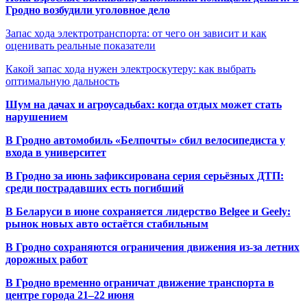
Гродно возбудили уголовное дело
Запас хода электротранспорта: от чего он зависит и как
оценивать реальные показатели
Какой запас хода нужен электроскутеру: как выбрать
оптимальную дальность
Шум на дачах и агроусадьбах: когда отдых может стать
нарушением
В Гродно автомобиль «Белпочты» сбил велосипедиста у
входа в университет
В Гродно за июнь зафиксирована серия серьёзных ДТП:
среди пострадавших есть погибший
В Беларуси в июне сохраняется лидерство Belgee и Geely:
рынок новых авто остаётся стабильным
В Гродно сохраняются ограничения движения из-за летних
дорожных работ
В Гродно временно ограничат движение транспорта в
центре города 21–22 июня