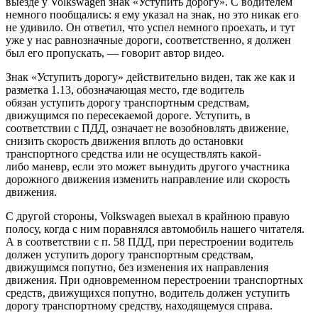
выезде у Volkswagen знак «Уступить дорогу». С водителем
немного пообщались: я ему указал на знак, но это никак его
не удивило. Он ответил, что успел немного проехать, и тут
уже у нас равнозначные дороги, соответственно, я должен
был его пропускать, — говорит автор видео.
Знак «Уступить дорогу» действительно виден, так же как и
разметка 1.13, обозначающая место, где водитель
обязан уступить дорогу транспортным средствам,
движущимся по пересекаемой дороге. Уступить, в
соответствии с ПДД, означает не возобновлять движение,
снизить скорость движения вплоть до остановки
транспортного средства или не осуществлять какой-
либо маневр, если это может вынудить другого участника
дорожного движения изменить направление или скорость
движения.
С другой стороны, Volkswagen выехал в крайнюю правую
полосу, когда с ним поравнялся автомобиль нашего читателя.
А в соответствии с п. 58 ПДД, при перестроении водитель
должен уступить дорогу транспортным средствам,
движущимся попутно, без изменения их направления
движения. При одновременном перестроении транспортных
средств, движущихся попутно, водитель должен уступить
дорогу транспортному средству, находящемуся справа.