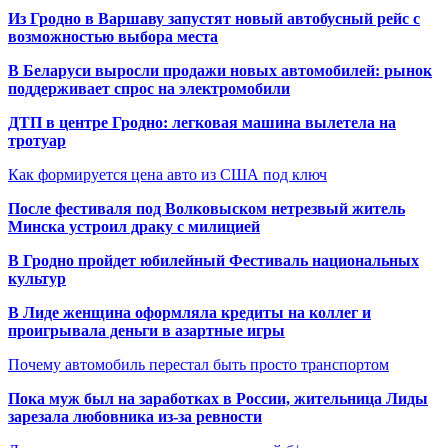
Из Гродно в Варшаву запустят новый автобусный рейс с
возможностью выбора места
В Беларуси выросли продажи новых автомобилей: рынок
поддерживает спрос на электромобили
ДТП в центре Гродно: легковая машина вылетела на
тротуар
Как формируется цена авто из США под ключ
После фестиваля под Волковыском нетрезвый житель
Минска устроил драку с милицией
В Гродно пройдет юбилейный Фестиваль национальных
культур
В Лиде женщина оформляла кредиты на коллег и
проигрывала деньги в азартные игры
Почему автомобиль перестал быть просто транспортом
Пока муж был на заработках в России, жительница Лиды
зарезала любовника из-за ревности