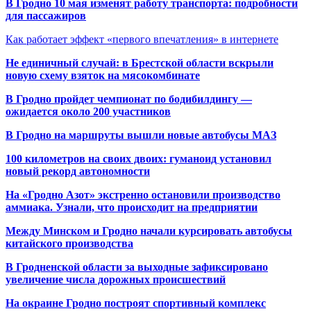
В Гродно 10 мая изменят работу транспорта: подробности
для пассажиров
Как работает эффект «первого впечатления» в интернете
Не единичный случай: в Брестской области вскрыли
новую схему взяток на мясокомбинате
В Гродно пройдет чемпионат по бодибилдингу —
ожидается около 200 участников
В Гродно на маршруты вышли новые автобусы МАЗ
100 километров на своих двоих: гуманоид установил
новый рекорд автономности
На «Гродно Азот» экстренно остановили производство
аммиака. Узнали, что происходит на предприятии
Между Минском и Гродно начали курсировать автобусы
китайского производства
В Гродненской области за выходные зафиксировано
увеличение числа дорожных происшествий
На окраине Гродно построят спортивный
комплекс