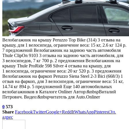
Велобагажник на крышу Peruzzo Top Bike (314)
3 отзыва
на
крышу, для 1 велосипеда, ограничение веса: 15 кг, 2.6 кг 124 р.
7 предложений
Велобагажник на заднюю часть автомобиля
Thule ClipOn 9103
3 отзыва
на заднюю часть автомобиля, для
3 велосипедов, 7 кг 700 р. 2 предложения
Велобагажник на
крышу Thule ProRide 598 Silver
4 отзыва
на крышу, для
1 велосипеда, ограничение веса: 20 кг 520 р. 3 предложения
Велобагажник на фаркоп Peruzzo Siena Steel 2-3 Bici (668/3)
1
отзыв
на фаркоп, для 3 велосипедов, ограничение веса: 51 кг,
14.74 кг 894 р. 5 предложений Еще 140 автомобильных
велобагажников в Каталоге Onlíner Автор:&nbspВиталий
Петрович. Видео:&nbspчитатель для Auto.Onliner
0
573
Share
Facebook
Twitter
Google+
ReddIt
WhatsApp
Pinterest
Эл.
адрес