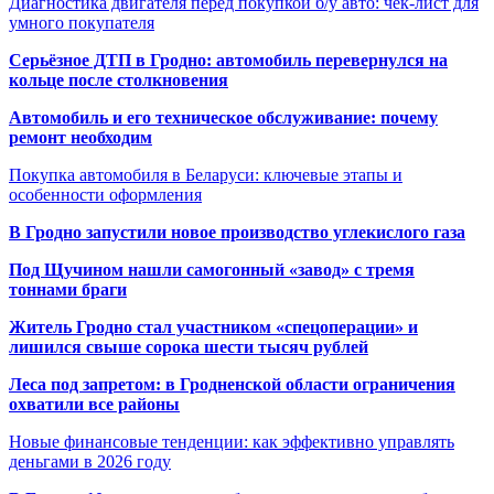
Диагностика двигателя перед покупкой б/у авто: чек-лист для
умного покупателя
Серьёзное ДТП в Гродно: автомобиль перевернулся на
кольце после столкновения
Автомобиль и его техническое обслуживание: почему
ремонт необходим
Покупка автомобиля в Беларуси: ключевые этапы и
особенности оформления
В Гродно запустили новое производство углекислого газа
Под Щучином нашли самогонный «завод» с тремя
тоннами браги
Житель Гродно стал участником «спецоперации» и
лишился свыше сорока шести тысяч рублей
Леса под запретом: в Гродненской области ограничения
охватили все районы
Новые финансовые тенденции: как эффективно управлять
деньгами в 2026 году