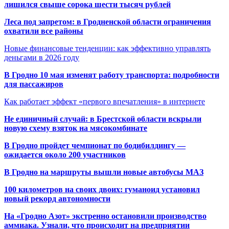
лишился свыше сорока шести тысяч рублей
Леса под запретом: в Гродненской области ограничения
охватили все районы
Новые финансовые тенденции: как эффективно управлять
деньгами в 2026 году
В Гродно 10 мая изменят работу транспорта: подробности
для пассажиров
Как работает эффект «первого впечатления» в интернете
Не единичный случай: в Брестской области вскрыли
новую схему взяток на мясокомбинате
В Гродно пройдет чемпионат по бодибилдингу —
ожидается около 200 участников
В Гродно на маршруты вышли новые автобусы МАЗ
100 километров на своих двоих: гуманоид установил
новый рекорд автономности
На «Гродно Азот» экстренно остановили производство
аммиака. Узнали, что происходит на предприятии