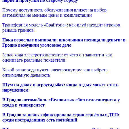
парке и прогулки по старому городу
Почему доступность обслуживания влияет на выбор
автомобиля не меньше цены и комплектации
Трансферная модель «Брайтона»: как клуб находит игроков
раньше грандов
Пока взрослые выпивали, школьники похищали деньги: в
Гродно возбудили уголовное дело
Запас хода электротранспорта: от чего он зависит и как
оценивать реальные показатели
Какой запас хода нужен электроскутеру: как выбрать
оптимальную дальность
Шум на дачах и агроусадьбах: когда отдых может стать
нарушением
В Гродно автомобиль «Белпочты» сбил велосипедиста у
входа в университет
В Гродно за июнь зафиксирована серия серьёзных ДТП:
среди пострадавших есть погибший