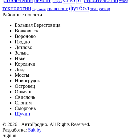
развлечения
строительство
ремонт
такси
ритуал
футбол
технологии
транспорт
эвакуатор
торговля
Районные новости
Большая Берестовица
Волковыск
Вороново
Гродно
Дятлово
Зельва
Ивье
Кореличи
Лида
Мосты
Новогрудок
Островец
Ошмяны
Свислочь
Слоним
Сморгонь
Щучин
© 2026 - АвтоГродно. All Rights Reserved.
Разработка:
Sait.by
Sign in