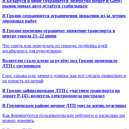
В Беларуси в июне сохраняется лидерство Belgee и Geely:
рынок новых авто остаётся стабильным
В Гродно сохраняются ограничения движения из-за летних
дорожных работ
В Гродно временно ограничат движение транспорта в
центре города 21–22 июня
Что сшить или переделать из секонда: подборка идей
апсайклинга для рукодельниц
Водителю стало плохо за рулём: под Гродно произошло
ДТП с грузовиком
Снос гаража или дачного домика: как всё сделать правильно и
не попасть на штраф
В Гродно зафиксировано ДТП с участием транспорта на
дороге Р-145: водитель электромопеда пострадал
В Гродненском районе ночное ДТП унесло жизнь мужчины
Как формируются пользовательские рейтинги и насколько им
можно доверять