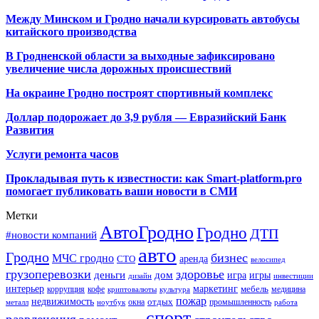
Между Минском и Гродно начали курсировать автобусы
китайского производства
В Гродненской области за выходные зафиксировано
увеличение числа дорожных происшествий
На окраине Гродно построят спортивный
комплекс
Доллар подорожает до 3,9 рубля — Евразийский Банк
Развития
Услуги ремонта часов
Прокладывая путь к известности: как Smart-platform.pro
помогает публиковать ваши новости в СМИ
Метки
АвтоГродно
Гродно
ДТП
#новости компаний
авто
Гродно
бизнес
МЧС гродно
аренда
СТО
велосипед
грузоперевозки
здоровье
деньги
дом
игра
игры
дизайн
инвестиции
интерьер
маркетинг
мебель
коррупция
кофе
медицина
криптовалюты
культура
пожар
недвижимость
отдых
окна
промышленность
металл
ноутбук
работа
спорт