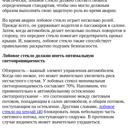
Фактически, лобовое стекло должно соответствовать
определенным стандартам, чтобы оно могло должным
образом выполнять свою защитную роль во время аварии.
Во время аварии лобовое стекло играет несколько ролей.
Прежде всего, он удерживает водителя и пассажиров в салоне.
Затем, когда автомобиль делает несколько полных поворотов в
сторону, это переднее стекло помогает предотвратить провал
крыши. И, наконец, лобовое стекло также способствует
правильному раскрытию подушек безопасности.
Лобовое стекло должно иметь оптимальную
светопроницаемость
Обзорность – важный элемент управления автомобилем.
Когда оно низкое, это может значительно увеличить риск
несчастного случая. У лобовых стекол минимальная
светопроницаемость составляет 70%. Напомним, что
применительно к автомобильному остеклению
светопропускание – это соотношение между световым
потоком, попадающим в салон автомобиля, и общим потоком,
поступающим на остекление. Другими словами,
лобовое
стекло на хендай i40
блокировать лишь небольшую часть
светового потока, поступающего снаружи. В противном
случае видимость может значительно ухудшиться.