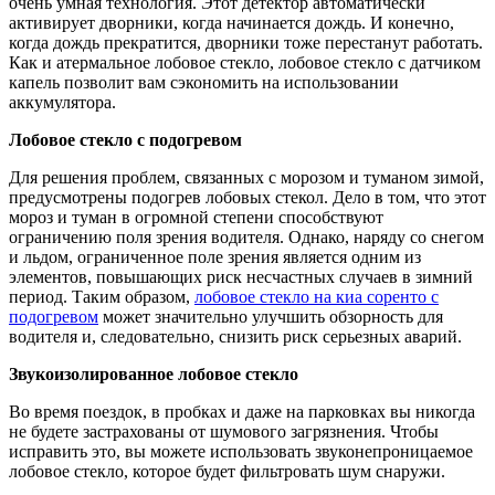
очень умная технология. Этот детектор автоматически
активирует дворники, когда начинается дождь. И конечно,
когда дождь прекратится, дворники тоже перестанут работать.
Как и атермальное лобовое стекло, лобовое стекло с датчиком
капель позволит вам сэкономить на использовании
аккумулятора.
Лобовое стекло с подогревом
Для решения проблем, связанных с морозом и туманом зимой,
предусмотрены подогрев лобовых стекол. Дело в том, что этот
мороз и туман в огромной степени способствуют
ограничению поля зрения водителя. Однако, наряду со снегом
и льдом, ограниченное поле зрения является одним из
элементов, повышающих риск несчастных случаев в зимний
период. Таким образом,
лобовое стекло на киа соренто с
подогревом
может значительно улучшить обзорность для
водителя и, следовательно, снизить риск серьезных аварий.
Звукоизолированное лобовое стекло
Во время поездок, в пробках и даже на парковках вы никогда
не будете застрахованы от шумового загрязнения. Чтобы
исправить это, вы можете использовать звуконепроницаемое
лобовое стекло, которое будет фильтровать шум снаружи.