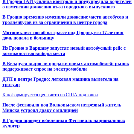
В Гродно ГАИ усилила контроль и предупредила водителей
о изменении движения из-за городского выпускного
В Гродно временно изменили движение части автобусов и
троллейбусов из-за ограничений в центре города
Мотоциклист погиб на трассе под Гродно, его 17-летняя
дочь попала в больницу
Из Гродно в Варшаву запустят новый автобусный рейс с
возможностью выбора места
В Беларуси выросли продажи новых автомобилей: рынок
поддерживает спрос на электромобили
ДТП в центре Гродно: легковая машина вылетела на
тротуар
Как формируется цена авто из США под ключ
После фестиваля под Волковыском нетрезвый житель
Минска устроил драку с милицией
В Гродно пройдет юбилейный Фестиваль национальных
культур