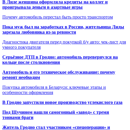
В Лиде женщина оформляла кредиты на коллег и
проигрывала деньги в азартные игры
Почему автомобиль перестал быть просто транспортом
Пока муж был на заработках в России, жительница Лиды
зарезала любовника из-за ревности
Диагностика двигателя перед покупкой б/у авто: чек-лист для
умного покупателя
Серьёзное ДТП в Гродно: автомобиль перевернулся на
кольце после столкновения
Автомобиль и его техническое обслуживание: почему
ремонт необходим
Покупка автомобиля в Беларуси: ключевые этапы и
особенности оформления
В Гродно запустили новое производство углекислого газа
Под Щучином нашли самогонный «завод» с тремя
тоннами браги
Житель Гродно стал участником «спецоперации» и