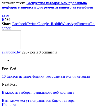
Читайте также:
Искусство выбора: как правильно
подбирать запчасти для ремонта вашего автомобиля
авто
0
536
Share
Facebook
Twitter
Google+
ReddIt
WhatsApp
Pinterest
Эл.
адрес
avgrodno.by
2267 posts
0 comments
Prev Post
10 фактов из мира физики, которые вы могли не знать
Next Post
Важность выбора правильного веб-хостинга
Вам также могут понравиться
Еще от автора
Новости