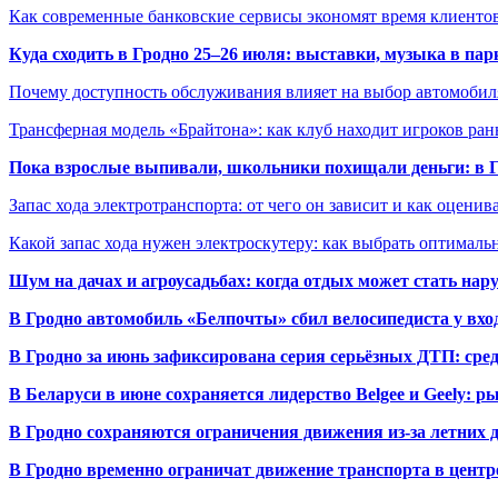
Как современные банковские сервисы экономят время клиенто
Куда сходить в Гродно 25–26 июля: выставки, музыка в пар
Почему доступность обслуживания влияет на выбор автомобил
Трансферная модель «Брайтона»: как клуб находит игроков ран
Пока взрослые выпивали, школьники похищали деньги: в Гр
Запас хода электротранспорта: от чего он зависит и как оценив
Какой запас хода нужен электроскутеру: как выбрать оптималь
Шум на дачах и агроусадьбах: когда отдых может стать на
В Гродно автомобиль «Белпочты» сбил велосипедиста у вхо
В Гродно за июнь зафиксирована серия серьёзных ДТП: сре
В Беларуси в июне сохраняется лидерство Belgee и Geely: 
В Гродно сохраняются ограничения движения из-за летних
В Гродно временно ограничат движение транспорта в центр