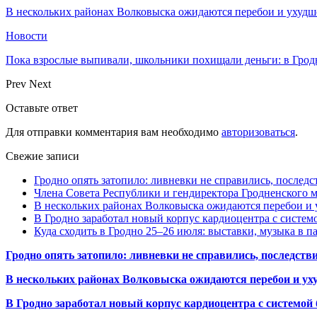
В нескольких районах Волковыска ожидаются перебои и ухудш
Новости
Пока взрослые выпивали, школьники похищали деньги: в Грод
Prev
Next
Оставьте ответ
Для отправки комментария вам необходимо
авторизоваться
.
Свежие записи
Гродно опять затопило: ливневки не справились, последс
Члена Совета Республики и гендиректора Гродненского мя
В нескольких районах Волковыска ожидаются перебои и 
В Гродно заработал новый корпус кардиоцентра с систем
Куда сходить в Гродно 25–26 июля: выставки, музыка в п
Гродно опять затопило: ливневки не справились, последств
В нескольких районах Волковыска ожидаются перебои и ух
В Гродно заработал новый корпус кардиоцентра с системой