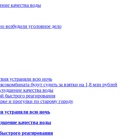
ение качества воды
но возбудили уголовное дело
твия устраняли всю ночь
сокомбината будут судить за взятки на 1,8 млн рублей
ухудшение качества воды
ой быстрого реагирования
арке и прогулки по старому городу
ия устраняли всю ночь
удшение качества воды
 быстрого реагирования