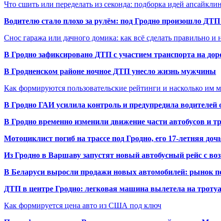
Что сшить или переделать из секонда: подборка идей апсайкли
Водителю стало плохо за рулём: под Гродно произошло ДТП
Снос гаража или дачного домика: как всё сделать правильно и 
В Гродно зафиксировано ДТП с участием транспорта на доро
В Гродненском районе ночное ДТП унесло жизнь мужчины
Как формируются пользовательские рейтинги и насколько им 
В Гродно ГАИ усилила контроль и предупредила водителей 
В Гродно временно изменили движение части автобусов и тр
Мотоциклист погиб на трассе под Гродно, его 17-летняя доч
Из Гродно в Варшаву запустят новый автобусный рейс с в
В Беларуси выросли продажи новых автомобилей: рынок п
ДТП в центре Гродно: легковая машина вылетела на троту
Как формируется цена авто из США под ключ