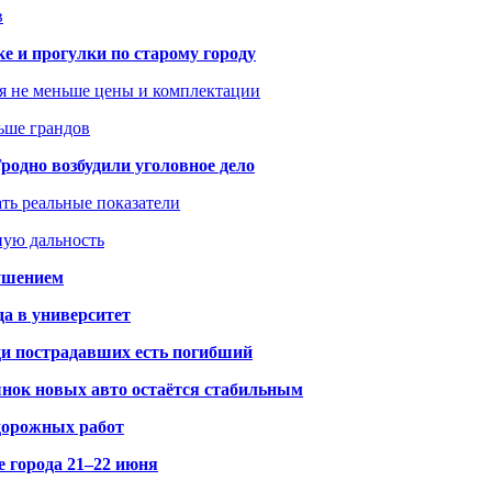
в
ке и прогулки по старому городу
я не меньше цены и комплектации
ьше грандов
одно возбудили уголовное дело
ать реальные показатели
ную дальность
рушением
да в университет
ди пострадавших есть погибший
рынок новых авто остаётся стабильным
 дорожных работ
е города 21–22 июня