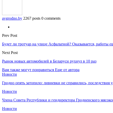
avgrodno.by
2267 posts
0 comments
Prev Post
Будет ли тротуар на улице Асфальтной? Оказывается, работы е
Next Post
Рынок новых автомобилей в Беларуси рухнул в 10 раз
Вам также могут понравиться
Еще от автора
Новости
Гродно опять затопило: ливневки не справились, последствия 
Новости
Члена Совета Республики и гендиректора Гродненского мясоко
Новости