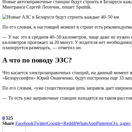
Новые автозаправочные станции будут строить в Беларуси каж
Минтранса Сергей Леончик, пишет Sputnik.
По его словам, в настоящий момент в стране есть рекомендуем
— У нас это в среднем 40–50 километров, чаще даже не нужно 
километров проезжает за 20 минут. У водителя нет необходимо
планируется размещать, — отметил он.
А что по поводу ЭЗС?
Что касается электрозаправочных станций, на данный момент 
«Белоруснефти» Юрий Онанченко, будут построены еще 33 запр
По его словам, «уже существующая цепь заправок дает широки
— То есть уже заправочные станции находятся на таком расстоя
0
525
Share
Facebook
Twitter
Google+
ReddIt
WhatsApp
Pinterest
Эл. адрес