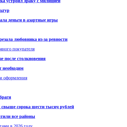
ка устроил драку с милицией
ьтур
ала деньги в азартные игры
резала любовника из-за ревности
умного покупателя
це после столкновения
т необходим
ти оформления
браги
я свыше сорока шести тысяч рублей
атили все районы
гами в 2026 году