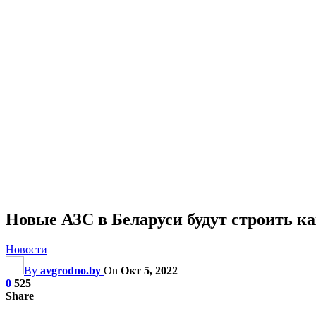
Новые АЗС в Беларуси будут строить к
Новости
By
avgrodno.by
On
Окт 5, 2022
0
525
Share