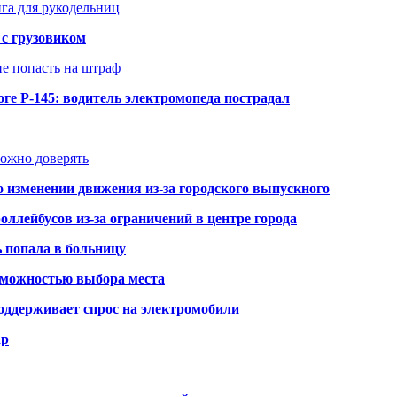
нга для рукодельниц
 с грузовиком
не попасть на штраф
ге Р-145: водитель электромопеда пострадал
можно доверять
о изменении движения из-за городского выпускного
оллейбусов из-за ограничений в центре города
ь попала в больницу
озможностью выбора места
оддерживает спрос на электромобили
ар