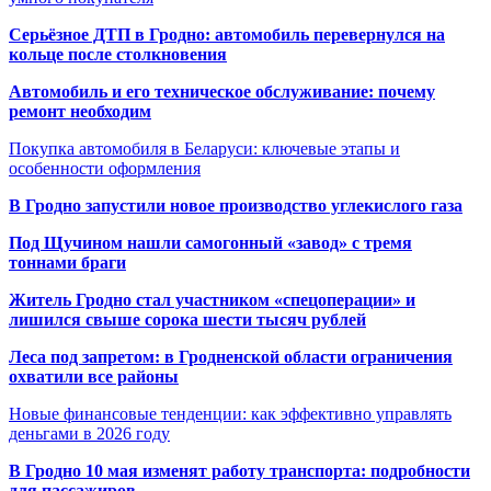
Серьёзное ДТП в Гродно: автомобиль перевернулся на
кольце после столкновения
Автомобиль и его техническое обслуживание: почему
ремонт необходим
Покупка автомобиля в Беларуси: ключевые этапы и
особенности оформления
В Гродно запустили новое производство углекислого газа
Под Щучином нашли самогонный «завод» с тремя
тоннами браги
Житель Гродно стал участником «спецоперации» и
лишился свыше сорока шести тысяч рублей
Леса под запретом: в Гродненской области ограничения
охватили все районы
Новые финансовые тенденции: как эффективно управлять
деньгами в 2026 году
В Гродно 10 мая изменят работу транспорта: подробности
для пассажиров