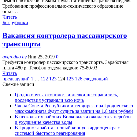
ремонт автобусов. Режим труда: пятидневная рабочая неделя.
Требования: профессионально-технического образование
опыт…
Читать
Без рубрики
Вакансия контролера пассажирского
транспорта
avgrodno.by
Янв 25, 2019
0
Требуется контролер пассажирского транспорта. Заработная
плата 480 р. Телефон отдела кадров: 75-80-93
Читать
предыдущий
1
…
122
123
124
125
126
следующий
Свежие записи
Гродно опять затопило: ливневки не справились,
последствия устраняли всю ночь
Члена Совета Республики и гендиректора Гродненского
мясокомбината будут судить за взятки на 1,8 млн рублей
В нескольких районах Волковыска ожидаются перебои
и ухудшение качества воды
В Гродно заработал новый корпус кардиоцентра с
системой быстрого реагирования