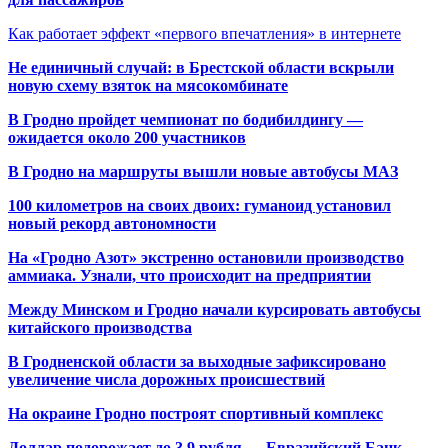
Как работает эффект «первого впечатления» в интернете
Не единичный случай: в Брестской области вскрыли
новую схему взяток на мясокомбинате
В Гродно пройдет чемпионат по бодибилдингу —
ожидается около 200 участников
В Гродно на маршруты вышли новые автобусы МАЗ
100 километров на своих двоих: гуманоид установил
новый рекорд автономности
На «Гродно Азот» экстренно остановили производство
аммиака. Узнали, что происходит на предприятии
Между Минском и Гродно начали курсировать автобусы
китайского производства
В Гродненской области за выходные зафиксировано
увеличение числа дорожных происшествий
На окраине Гродно построят спортивный
комплекс
Доллар подорожает до 3,9 рубля — Евразийский Банк