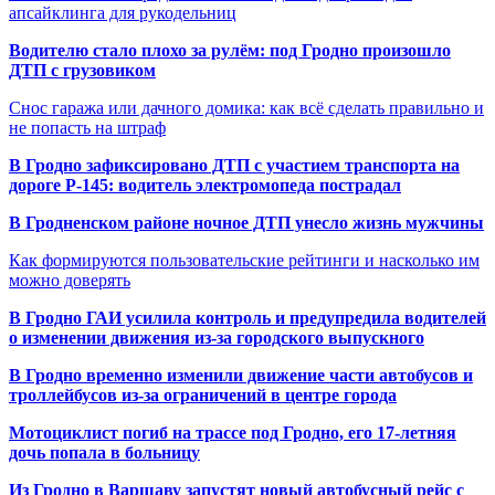
апсайклинга для рукодельниц
Водителю стало плохо за рулём: под Гродно произошло
ДТП с грузовиком
Снос гаража или дачного домика: как всё сделать правильно и
не попасть на штраф
В Гродно зафиксировано ДТП с участием транспорта на
дороге Р-145: водитель электромопеда пострадал
В Гродненском районе ночное ДТП унесло жизнь мужчины
Как формируются пользовательские рейтинги и насколько им
можно доверять
В Гродно ГАИ усилила контроль и предупредила водителей
о изменении движения из-за городского выпускного
В Гродно временно изменили движение части автобусов и
троллейбусов из-за ограничений в центре города
Мотоциклист погиб на трассе под Гродно, его 17-летняя
дочь попала в больницу
Из Гродно в Варшаву запустят новый автобусный рейс с