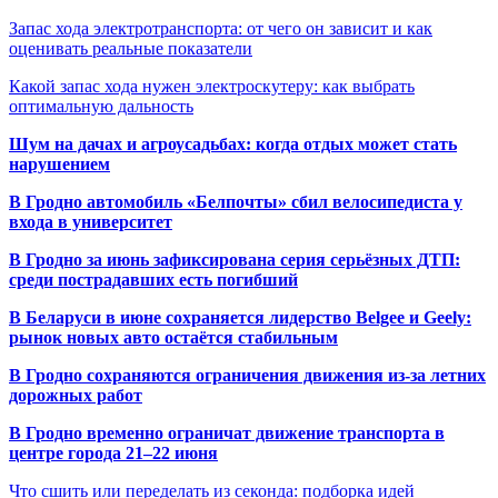
Запас хода электротранспорта: от чего он зависит и как
оценивать реальные показатели
Какой запас хода нужен электроскутеру: как выбрать
оптимальную дальность
Шум на дачах и агроусадьбах: когда отдых может стать
нарушением
В Гродно автомобиль «Белпочты» сбил велосипедиста у
входа в университет
В Гродно за июнь зафиксирована серия серьёзных ДТП:
среди пострадавших есть погибший
В Беларуси в июне сохраняется лидерство Belgee и Geely:
рынок новых авто остаётся стабильным
В Гродно сохраняются ограничения движения из-за летних
дорожных работ
В Гродно временно ограничат движение транспорта в
центре города 21–22 июня
Что сшить или переделать из секонда: подборка идей