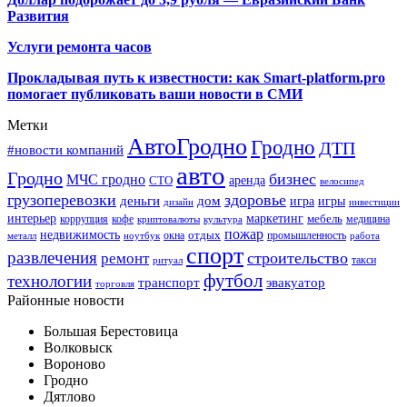
Развития
Услуги ремонта часов
Прокладывая путь к известности: как Smart-platform.pro
помогает публиковать ваши новости в СМИ
Метки
АвтоГродно
Гродно
ДТП
#новости компаний
авто
Гродно
бизнес
МЧС гродно
аренда
СТО
велосипед
грузоперевозки
здоровье
деньги
дом
игра
игры
дизайн
инвестиции
интерьер
маркетинг
мебель
коррупция
кофе
медицина
криптовалюты
культура
пожар
недвижимость
отдых
окна
промышленность
металл
ноутбук
работа
спорт
развлечения
строительство
ремонт
такси
ритуал
футбол
технологии
транспорт
эвакуатор
торговля
Районные новости
Большая Берестовица
Волковыск
Вороново
Гродно
Дятлово