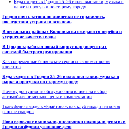
Куда сходить в Гродно 25–26 июля: выставки, музыка в
парке и прогулки по старому городу
Гродно опять затопило: ливневки не справились,
последствия устраняли всю ночь
В нескольких районах Волковыска ожидаются перебои и
ухудшение качества воды
В Гродно заработал новый корпус кардиоцентра с
системой быстрого реагирования
Как современные банковские сервисы экономят время
клиентов
Куда сходить в Гродно 25–26 июля: выставки, музыка в
парке и прогулки по старому городу
Почему доступность обслуживания влияет на выбор
автомобиля не меньше цены и комплектации
Трансферная модель «Брайтона»: как клуб находит игроков
раньше грандов
Пока взрослые выпивали, школьники похищали деньги: в
Гродно возбудили уголовное дело