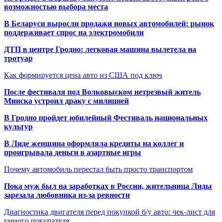
возможностью выбора места
В Беларуси выросли продажи новых автомобилей: рынок
поддерживает спрос на электромобили
ДТП в центре Гродно: легковая машина вылетела на
тротуар
Как формируется цена авто из США под ключ
После фестиваля под Волковыском нетрезвый житель
Минска устроил драку с милицией
В Гродно пройдет юбилейный Фестиваль национальных
культур
В Лиде женщина оформляла кредиты на коллег и
проигрывала деньги в азартные игры
Почему автомобиль перестал быть просто транспортом
Пока муж был на заработках в России, жительница Лиды
зарезала любовника из-за ревности
Диагностика двигателя перед покупкой б/у авто: чек-лист для
умного покупателя