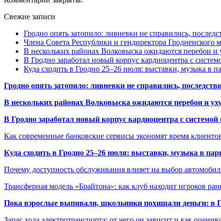
Свежие записи
Гродно опять затопило: ливневки не справились, последс
Члена Совета Республики и гендиректора Гродненского мя
В нескольких районах Волковыска ожидаются перебои и 
В Гродно заработал новый корпус кардиоцентра с систем
Куда сходить в Гродно 25–26 июля: выставки, музыка в п
Гродно опять затопило: ливневки не справились, последств
В нескольких районах Волковыска ожидаются перебои и ух
В Гродно заработал новый корпус кардиоцентра с системой
Как современные банковские сервисы экономят время клиенто
Куда сходить в Гродно 25–26 июля: выставки, музыка в пар
Почему доступность обслуживания влияет на выбор автомобил
Трансферная модель «Брайтона»: как клуб находит игроков ран
Пока взрослые выпивали, школьники похищали деньги: в Гр
Запас хода электротранспорта: от чего он зависит и как оценив