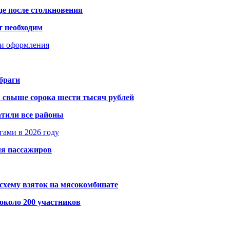
це после столкновения
т необходим
ти оформления
браги
я свыше сорока шести тысяч рублей
атили все районы
гами в 2026 году
ля пассажиров
схему взяток на мясокомбинате
около 200 участников