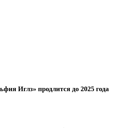
ьфия Иглз» продлится до 2025 года