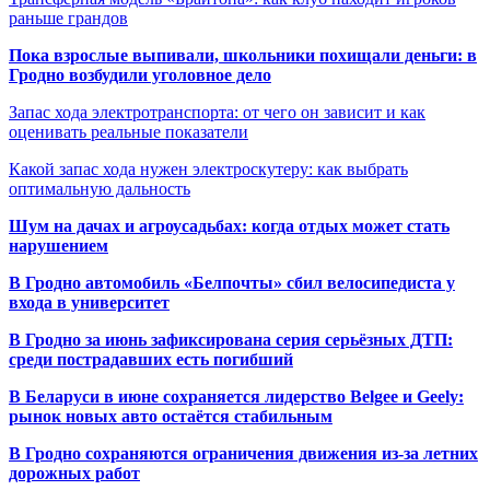
раньше грандов
Пока взрослые выпивали, школьники похищали деньги: в
Гродно возбудили уголовное дело
Запас хода электротранспорта: от чего он зависит и как
оценивать реальные показатели
Какой запас хода нужен электроскутеру: как выбрать
оптимальную дальность
Шум на дачах и агроусадьбах: когда отдых может стать
нарушением
В Гродно автомобиль «Белпочты» сбил велосипедиста у
входа в университет
В Гродно за июнь зафиксирована серия серьёзных ДТП:
среди пострадавших есть погибший
В Беларуси в июне сохраняется лидерство Belgee и Geely:
рынок новых авто остаётся стабильным
В Гродно сохраняются ограничения движения из-за летних
дорожных работ