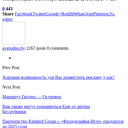
0
443
Share
Facebook
Twitter
Google+
ReddIt
WhatsApp
Pinterest
Эл.
адрес
avgrodno.by
2267 posts
0 comments
Prev Post
Хорошая возможность для Вас разместить рекламу у нас!
Next Post
Маршрут Гродно — Островец
Вам также могут понравиться
Еще от автора
Без рубрики
Партнерство Kindred Group с «Филадельфия Иглз» продлится
до 2025 года