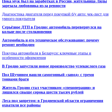
Пока муж был на заработках в России, жительница Лиды
зарезала любовника из-за ревности
Диагностика двигателя перед покупкой б/у авто: чек-лист для
умного покупателя
Серьёзное ДТП в Гродно: автомобиль перевернулся на
кольце после столкновения
Автомобиль и его техническое обслуживание: почему
ремонт необходим
Покупка автомобиля в Беларуси: ключевые этапы и
особенности оформления
В Гродно запустили новое производство углекислого газа
Под Щучином нашли самогонный «завод» с тремя
тоннами браги
Житель Гродно стал участником «спецоперации» и
лишился свыше сорока шести тысяч рублей
Леса под запретом: в Гродненской области ограничения
охватили все районы