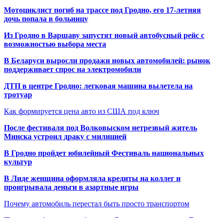
Мотоциклист погиб на трассе под Гродно, его 17-летняя
дочь попала в больницу
Из Гродно в Варшаву запустят новый автобусный рейс с
возможностью выбора места
В Беларуси выросли продажи новых автомобилей: рынок
поддерживает спрос на электромобили
ДТП в центре Гродно: легковая машина вылетела на
тротуар
Как формируется цена авто из США под ключ
После фестиваля под Волковыском нетрезвый житель
Минска устроил драку с милицией
В Гродно пройдет юбилейный Фестиваль национальных
культур
В Лиде женщина оформляла кредиты на коллег и
проигрывала деньги в азартные игры
Почему автомобиль перестал быть просто транспортом