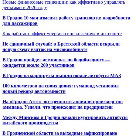
Новые финансовые тенденции: как эффективно управлять
деньгами в 2026 году
В Гродно 10 мая изменят работу транспорта: подробности
для пассажиров
Как работает эффект «первого впечатления» в интернете
Не единичный случай: в Брестской области вскрыли
новую схему взяток на мясокомбинате
В Гродно пройдет чемпионат по бодибилдингу —
ожидается около 200 участников
В Гродно на маршруты вышли новые автобусы МАЗ
100 километров на своих двоих: гуманоид установил
новый рекорд автономности
На «Гродно Азот» экстренно остановили производство
аммиака. Узнали, что происходит на предприятии
Между Минском и Гродно начали курсировать автобусы
китайского производства
В Гродненской области за выходные зафиксировано