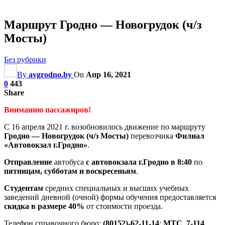
Маршрут Гродно — Новогрудок (ч/з
Мосты)
Без рубрики
By
avgrodno.by
On
Апр 16, 2021
0
443
Share
Вниманию пассажиров!
С
16 апреля 2021 г.
возобновилось движение по маршруту
Гродно — Новогрудок (ч/з Мосты)
перевозчика
Филиал
«Автовокзал г.Гродно»
.
Отправление
автобуса
с автовокзала г.Гродно в 8:40
по
пятницам, субботам и воскресеньям
.
Студентам
средних специальных и высших учебных
заведений дневной (очной) формы обучения предоставляется
скидка в размере 40%
от стоимости проезда.
Телефон справочного бюро:
(80152)-62-11-14
;
МТС 7-114