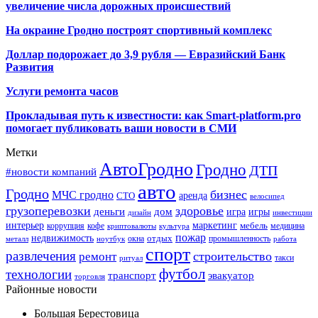
увеличение числа дорожных происшествий
На окраине Гродно построят спортивный
комплекс
Доллар подорожает до 3,9 рубля — Евразийский Банк
Развития
Услуги ремонта часов
Прокладывая путь к известности: как Smart-platform.pro
помогает публиковать ваши новости в СМИ
Метки
АвтоГродно
Гродно
ДТП
#новости компаний
авто
Гродно
бизнес
МЧС гродно
аренда
СТО
велосипед
грузоперевозки
здоровье
деньги
дом
игра
игры
дизайн
инвестиции
интерьер
маркетинг
мебель
коррупция
кофе
медицина
криптовалюты
культура
пожар
недвижимость
отдых
окна
промышленность
металл
ноутбук
работа
спорт
развлечения
строительство
ремонт
такси
ритуал
футбол
технологии
транспорт
эвакуатор
торговля
Районные новости
Большая Берестовица