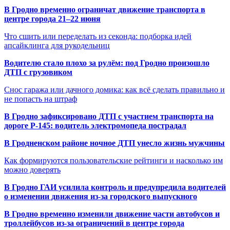
В Гродно временно ограничат движение транспорта в
центре города 21–22 июня
Что сшить или переделать из секонда: подборка идей
апсайклинга для рукодельниц
Водителю стало плохо за рулём: под Гродно произошло
ДТП с грузовиком
Снос гаража или дачного домика: как всё сделать правильно и
не попасть на штраф
В Гродно зафиксировано ДТП с участием транспорта на
дороге Р-145: водитель электромопеда пострадал
В Гродненском районе ночное ДТП унесло жизнь мужчины
Как формируются пользовательские рейтинги и насколько им
можно доверять
В Гродно ГАИ усилила контроль и предупредила водителей
о изменении движения из-за городского выпускного
В Гродно временно изменили движение части автобусов и
троллейбусов из-за ограничений в центре города