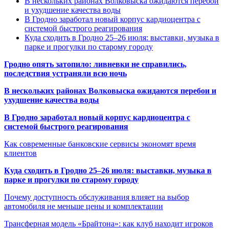
В нескольких районах Волковыска ожидаются перебои
и ухудшение качества воды
В Гродно заработал новый корпус кардиоцентра с
системой быстрого реагирования
Куда сходить в Гродно 25–26 июля: выставки, музыка в
парке и прогулки по старому городу
Гродно опять затопило: ливневки не справились,
последствия устраняли всю ночь
В нескольких районах Волковыска ожидаются перебои и
ухудшение качества воды
В Гродно заработал новый корпус кардиоцентра с
системой быстрого реагирования
Как современные банковские сервисы экономят время
клиентов
Куда сходить в Гродно 25–26 июля: выставки, музыка в
парке и прогулки по старому городу
Почему доступность обслуживания влияет на выбор
автомобиля не меньше цены и комплектации
Трансферная модель «Брайтона»: как клуб находит игроков