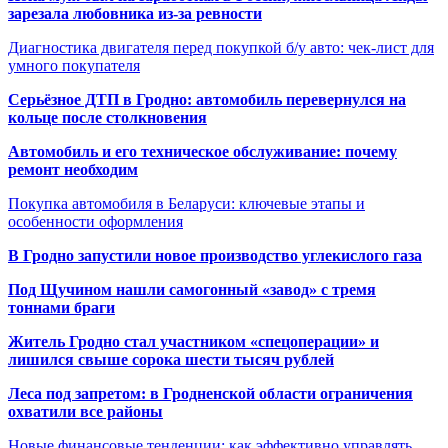
зарезала любовника из-за ревности
Диагностика двигателя перед покупкой б/у авто: чек-лист для
умного покупателя
Серьёзное ДТП в Гродно: автомобиль перевернулся на
кольце после столкновения
Автомобиль и его техническое обслуживание: почему
ремонт необходим
Покупка автомобиля в Беларуси: ключевые этапы и
особенности оформления
В Гродно запустили новое производство углекислого газа
Под Щучином нашли самогонный «завод» с тремя
тоннами браги
Житель Гродно стал участником «спецоперации» и
лишился свыше сорока шести тысяч рублей
Леса под запретом: в Гродненской области ограничения
охватили все районы
Новые финансовые тенденции: как эффективно управлять