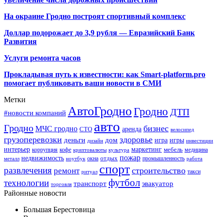
На окраине Гродно построят спортивный
комплекс
Доллар подорожает до 3,9 рубля — Евразийский Банк
Развития
Услуги ремонта часов
Прокладывая путь к известности: как Smart-platform.pro
помогает публиковать ваши новости в СМИ
Метки
АвтоГродно
Гродно
ДТП
#новости компаний
авто
Гродно
бизнес
МЧС гродно
аренда
СТО
велосипед
грузоперевозки
здоровье
деньги
дом
игра
игры
дизайн
инвестиции
интерьер
маркетинг
мебель
коррупция
кофе
медицина
криптовалюты
культура
пожар
недвижимость
отдых
окна
промышленность
металл
ноутбук
работа
спорт
развлечения
строительство
ремонт
такси
ритуал
футбол
технологии
транспорт
эвакуатор
торговля
Районные новости
Большая Берестовица