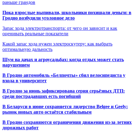
раньше грандов
Пока взрослые выпивали, школьники похищали деньги: в
Гродно возбудили уголовное дело
Запас хода электротранспорта: от чего он зависит и как
оценивать реальные показатели
Какой запас хода нужен электроскутеру: как выбрать
оптимальную дальность
Шум на дачах и агроусадьбах: когда отдых может стать
нарушением
В Гродно автомобиль «Белпочты» сбил велосипедиста у
входа в университет
В Гродно за июнь зафиксирована серия серьёзных ДТП:
среди пострадавших есть погибший
В Беларуси в июне сохраняется лидерство Belgee и Geely:
рынок новых авто остаётся стабильным
В Гродно сохраняются ограничения движения из-за летних
дорожных работ