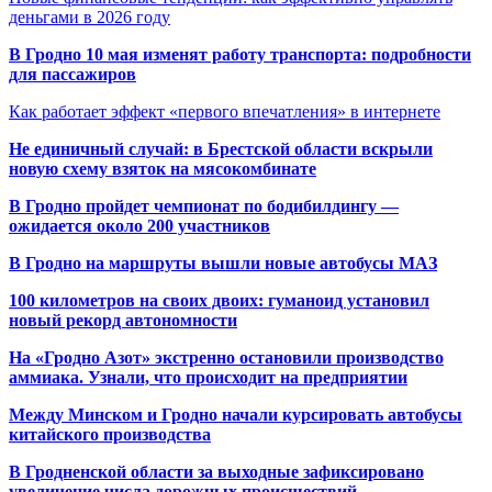
деньгами в 2026 году
В Гродно 10 мая изменят работу транспорта: подробности
для пассажиров
Как работает эффект «первого впечатления» в интернете
Не единичный случай: в Брестской области вскрыли
новую схему взяток на мясокомбинате
В Гродно пройдет чемпионат по бодибилдингу —
ожидается около 200 участников
В Гродно на маршруты вышли новые автобусы МАЗ
100 километров на своих двоих: гуманоид установил
новый рекорд автономности
На «Гродно Азот» экстренно остановили производство
аммиака. Узнали, что происходит на предприятии
Между Минском и Гродно начали курсировать автобусы
китайского производства
В Гродненской области за выходные зафиксировано
увеличение числа дорожных происшествий