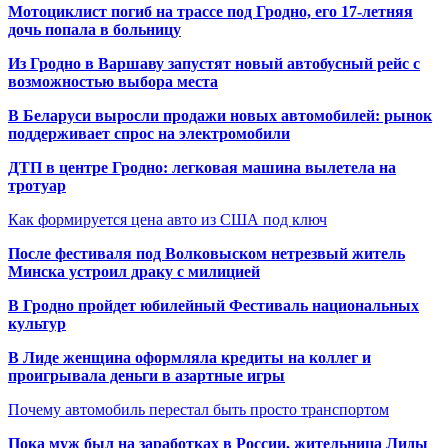
Мотоциклист погиб на трассе под Гродно, его 17-летняя
дочь попала в больницу
Из Гродно в Варшаву запустят новый автобусный рейс с
возможностью выбора места
В Беларуси выросли продажи новых автомобилей: рынок
поддерживает спрос на электромобили
ДТП в центре Гродно: легковая машина вылетела на
тротуар
Как формируется цена авто из США под ключ
После фестиваля под Волковыском нетрезвый житель
Минска устроил драку с милицией
В Гродно пройдет юбилейный Фестиваль национальных
культур
В Лиде женщина оформляла кредиты на коллег и
проигрывала деньги в азартные игры
Почему автомобиль перестал быть просто транспортом
Пока муж был на заработках в России, жительница Лиды