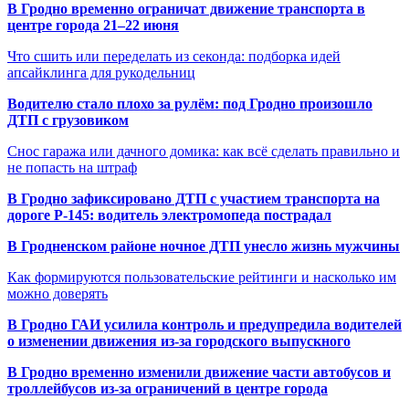
В Гродно временно ограничат движение транспорта в
центре города 21–22 июня
Что сшить или переделать из секонда: подборка идей
апсайклинга для рукодельниц
Водителю стало плохо за рулём: под Гродно произошло
ДТП с грузовиком
Снос гаража или дачного домика: как всё сделать правильно и
не попасть на штраф
В Гродно зафиксировано ДТП с участием транспорта на
дороге Р-145: водитель электромопеда пострадал
В Гродненском районе ночное ДТП унесло жизнь мужчины
Как формируются пользовательские рейтинги и насколько им
можно доверять
В Гродно ГАИ усилила контроль и предупредила водителей
о изменении движения из-за городского выпускного
В Гродно временно изменили движение части автобусов и
троллейбусов из-за ограничений в центре города