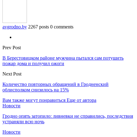
avgrodno.by
2267 posts
0 comments
Prev Post
В Берестовицком районе мужчина пытался сам потушить
пожар дома и получил ожоги
Next Post
Количество повторных обращений в Гродненский
облисполком снизилось на 15%
Вам также могут понравиться
Еще от автора
Новости
Гродно опять затопило: ливневки не справились, последствия
устраняли всю ночь
Новости