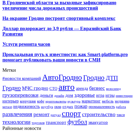
В Гродненской области за выходные зафиксировано
увеличение числа дорожных происшествий
На окраине Гродно построят спортивный
комплекс
Доллар подорожает до 3,9 рубля — Евразийский Банк
Развития
Услуги ремонта часов
Прокладывая путь к известности: как Smart-platform.pro
помогает публиковать ваши новости в СМИ
Метки
АвтоГродно
Гродно
ДТП
#новости компаний
авто
Гродно
бизнес
МЧС гродно
аренда
СТО
велосипед
грузоперевозки
здоровье
деньги
дом
игра
игры
дизайн
инвестиции
интерьер
маркетинг
мебель
коррупция
кофе
медицина
криптовалюты
культура
пожар
недвижимость
отдых
окна
промышленность
металл
ноутбук
работа
спорт
развлечения
строительство
ремонт
такси
ритуал
футбол
технологии
транспорт
эвакуатор
торговля
Районные новости