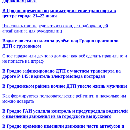
дорожных работ
В Гродно временно ограничат движение транспорта в
центре города 21–22 июня
Что сшить или переделать из секонда: подборка идей
апсайклинга для рукодельниц
Водителю стало плохо за рулём: под Гродно произошло
ДТП с грузовиком
Снос гаража или дачного домика: как всё сделать правильно и
не попасть на штраф
В Гродно зафиксировано ДТП с участием транспорта на
дороге Р-145: водитель электромопеда пострадал
В Гродненском районе ночное ДТП унесло жизнь мужчины
Как формируются пользовательские рейтинги и насколько им
можно доверять
В Гродно ГАИ усилила контроль и предупредила водителей
о изменении движения из-за городского выпускного
В Гродно временно изменили движение части автобусов и