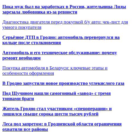
Пока муж был на заработках в России, жительница Лиды
зарезала любовника из-за ревности
Диагностика двигателя перед покупкой б/у авто: чек-лист для
умного покупателя
Серьёзное ДТП в Гродно: автомобиль перевернулся на
кольце после столкновения
Автомобиль и его техническое обслуживание: почему
ремонт необходим
Покупка автомобиля в Беларуси: ключевые этапы и
особенности оформления
В Гродно запустили новое производство углекислого газа
Под Щучином нашли самогонный «завод» с тремя
тоннами браги
Житель Гродно стал участником «спецоперации» и
лишился свыше сорока шести тысяч рублей
Леса под запретом: в Гродненской области ограничения
охватили все районы