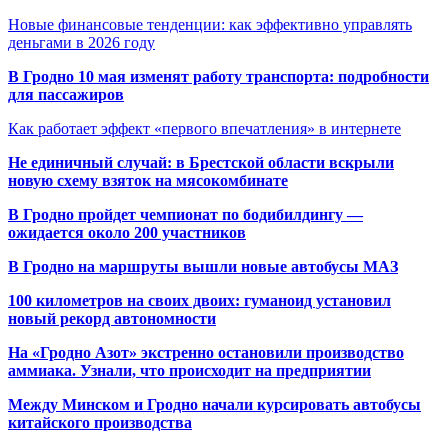
Новые финансовые тенденции: как эффективно управлять
деньгами в 2026 году
В Гродно 10 мая изменят работу транспорта: подробности
для пассажиров
Как работает эффект «первого впечатления» в интернете
Не единичный случай: в Брестской области вскрыли
новую схему взяток на мясокомбинате
В Гродно пройдет чемпионат по бодибилдингу —
ожидается около 200 участников
В Гродно на маршруты вышли новые автобусы МАЗ
100 километров на своих двоих: гуманоид установил
новый рекорд автономности
На «Гродно Азот» экстренно остановили производство
аммиака. Узнали, что происходит на предприятии
Между Минском и Гродно начали курсировать автобусы
китайского производства