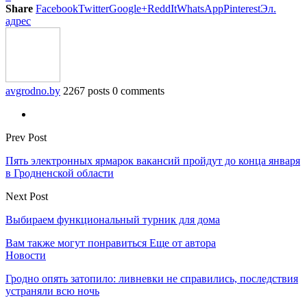
Share
Facebook
Twitter
Google+
ReddIt
WhatsApp
Pinterest
Эл.
адрес
avgrodno.by
2267 posts
0 comments
Prev Post
Пять электронных ярмарок вакансий пройдут до конца января
в Гродненской области
Next Post
Выбираем функциональный турник для дома
Вам также могут понравиться
Еще от автора
Новости
Гродно опять затопило: ливневки не справились, последствия
устраняли всю ночь