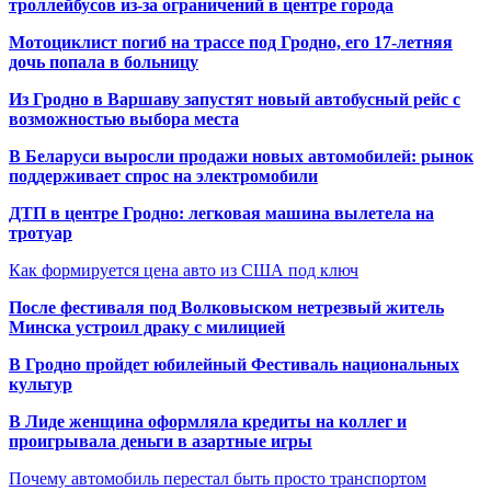
троллейбусов из-за ограничений в центре города
Мотоциклист погиб на трассе под Гродно, его 17-летняя
дочь попала в больницу
Из Гродно в Варшаву запустят новый автобусный рейс с
возможностью выбора места
В Беларуси выросли продажи новых автомобилей: рынок
поддерживает спрос на электромобили
ДТП в центре Гродно: легковая машина вылетела на
тротуар
Как формируется цена авто из США под ключ
После фестиваля под Волковыском нетрезвый житель
Минска устроил драку с милицией
В Гродно пройдет юбилейный Фестиваль национальных
культур
В Лиде женщина оформляла кредиты на коллег и
проигрывала деньги в азартные игры
Почему автомобиль перестал быть просто транспортом