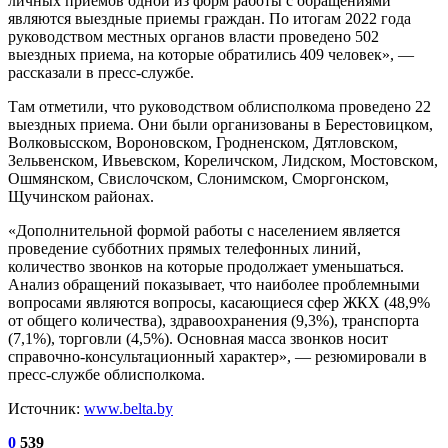
личных приемов одной из форм работы с обращениями
являются выездные приемы граждан. По итогам 2022 года
руководством местных органов власти проведено 502
выездных приема, на которые обратились 409 человек», —
рассказали в пресс-службе.
Там отметили, что руководством облисполкома проведено 22
выездных приема. Они были организованы в Берестовицком,
Волковысском, Вороновском, Гродненском, Дятловском,
Зельвенском, Ивьевском, Кореличском, Лидском, Мостовском,
Ошмянском, Свислочском, Слонимском, Сморгонском,
Щучинском районах.
«Дополнительной формой работы с населением является
проведение субботних прямых телефонных линий,
количество звонков на которые продолжает уменьшаться.
Анализ обращений показывает, что наиболее проблемными
вопросами являются вопросы, касающиеся сфер ЖКХ (48,9%
от общего количества), здравоохранения (9,3%), транспорта
(7,1%), торговли (4,5%). Основная масса звонков носит
справочно-консультационный характер», — резюмировали в
пресс-службе облисполкома.
Источник:
www.belta.by
0
539