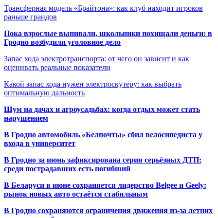
Трансферная модель «Брайтона»: как клуб находит игроков
раньше грандов
Пока взрослые выпивали, школьники похищали деньги: в
Гродно возбудили уголовное дело
Запас хода электротранспорта: от чего он зависит и как
оценивать реальные показатели
Какой запас хода нужен электроскутеру: как выбрать
оптимальную дальность
Шум на дачах и агроусадьбах: когда отдых может стать
нарушением
В Гродно автомобиль «Белпочты» сбил велосипедиста у
входа в университет
В Гродно за июнь зафиксирована серия серьёзных ДТП:
среди пострадавших есть погибший
В Беларуси в июне сохраняется лидерство Belgee и Geely:
рынок новых авто остаётся стабильным
В Гродно сохраняются ограничения движения из-за летних