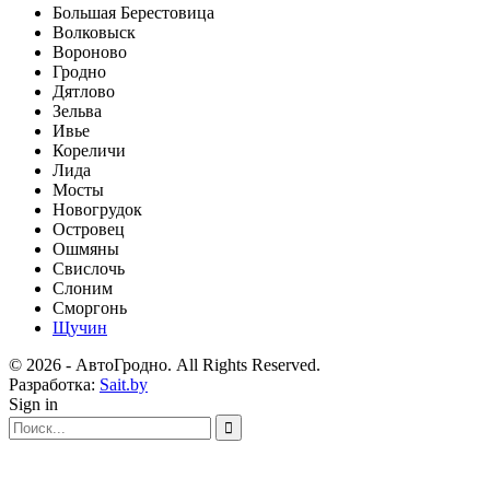
Большая Берестовица
Волковыск
Вороново
Гродно
Дятлово
Зельва
Ивье
Кореличи
Лида
Мосты
Новогрудок
Островец
Ошмяны
Свислочь
Слоним
Сморгонь
Щучин
© 2026 - АвтоГродно. All Rights Reserved.
Разработка:
Sait.by
Sign in