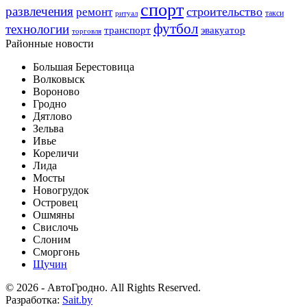
спорт
развлечения
строительство
ремонт
такси
ритуал
футбол
технологии
транспорт
эвакуатор
торговля
Районные новости
Большая Берестовица
Волковыск
Вороново
Гродно
Дятлово
Зельва
Ивье
Кореличи
Лида
Мосты
Новогрудок
Островец
Ошмяны
Свислочь
Слоним
Сморгонь
Щучин
© 2026 - АвтоГродно. All Rights Reserved.
Разработка:
Sait.by