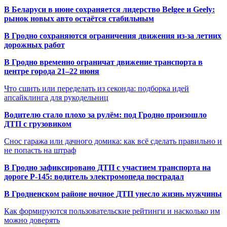
В Беларуси в июне сохраняется лидерство Belgee и Geely:
рынок новых авто остаётся стабильным
В Гродно сохраняются ограничения движения из-за летних
дорожных работ
В Гродно временно ограничат движение транспорта в
центре города 21–22 июня
Что сшить или переделать из секонда: подборка идей
апсайклинга для рукодельниц
Водителю стало плохо за рулём: под Гродно произошло
ДТП с грузовиком
Снос гаража или дачного домика: как всё сделать правильно и
не попасть на штраф
В Гродно зафиксировано ДТП с участием транспорта на
дороге Р-145: водитель электромопеда пострадал
В Гродненском районе ночное ДТП унесло жизнь мужчины
Как формируются пользовательские рейтинги и насколько им
можно доверять