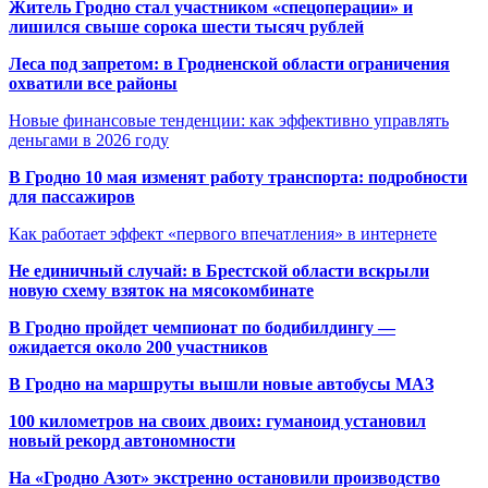
Житель Гродно стал участником «спецоперации» и
лишился свыше сорока шести тысяч рублей
Леса под запретом: в Гродненской области ограничения
охватили все районы
Новые финансовые тенденции: как эффективно управлять
деньгами в 2026 году
В Гродно 10 мая изменят работу транспорта: подробности
для пассажиров
Как работает эффект «первого впечатления» в интернете
Не единичный случай: в Брестской области вскрыли
новую схему взяток на мясокомбинате
В Гродно пройдет чемпионат по бодибилдингу —
ожидается около 200 участников
В Гродно на маршруты вышли новые автобусы МАЗ
100 километров на своих двоих: гуманоид установил
новый рекорд автономности
На «Гродно Азот» экстренно остановили производство