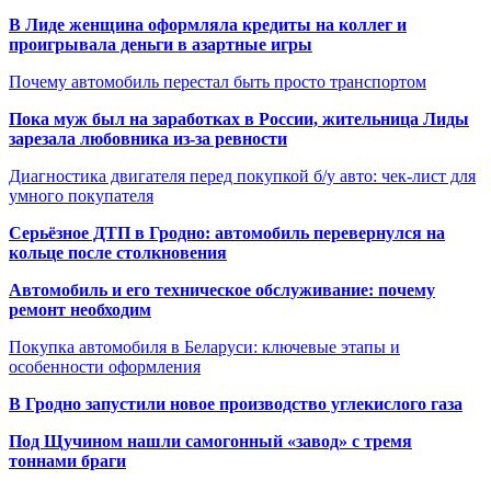
В Лиде женщина оформляла кредиты на коллег и
проигрывала деньги в азартные игры
Почему автомобиль перестал быть просто транспортом
Пока муж был на заработках в России, жительница Лиды
зарезала любовника из-за ревности
Диагностика двигателя перед покупкой б/у авто: чек-лист для
умного покупателя
Серьёзное ДТП в Гродно: автомобиль перевернулся на
кольце после столкновения
Автомобиль и его техническое обслуживание: почему
ремонт необходим
Покупка автомобиля в Беларуси: ключевые этапы и
особенности оформления
В Гродно запустили новое производство углекислого газа
Под Щучином нашли самогонный «завод» с тремя
тоннами браги