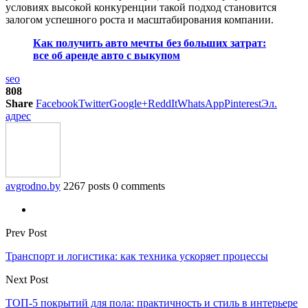
условиях высокой конкуренции такой подход становится
залогом успешного роста и масштабирования компании.
Как получить авто мечты без больших затрат:
все об аренде авто с выкупом
seo
808
Share
Facebook
Twitter
Google+
ReddIt
WhatsApp
Pinterest
Эл.
адрес
avgrodno.by
2267 posts
0 comments
Prev Post
Транспорт и логистика: как техника ускоряет процессы
Next Post
ТОП-5 покрытий для пола: практичность и стиль в интерьере