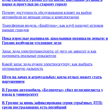
парке и прогулки по старому городу
Почему доступность обслуживания влияет на выбор
автомобиля не меньше цены и комплектации
Трансферная модель «Брайтона»: как клуб находит игроков
раньше грандов
Пока взрослые выпивали, школьники похищали деньги: в
Гродно возбудили уголовное дело
Запас хода электротранспорта: от чего он зависит и как
оценивать реальные показатели
Какой запас хода нужен электроскутеру: как выбрать
оптимальную дальность
Шум на дачах и агроусадьбах: когда отдых может стать
нарушением
В Гродно автомобиль «Белпочты» сбил велосипедиста у
входа в университет
В Гродно за июнь зафиксирована серия серьёзных ДТП:
среди пострадавших есть погибший