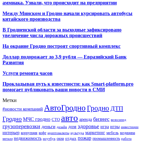
аммиака. Узнали, что происходит на предприятии
Между Минском и Гродно начали курсировать автобусы
китайского производства
В Гродненской области за выходные зафиксировано
увеличение числа дорожных происшествий
На окраине Гродно построят спортивный
комплекс
Доллар подорожает до 3,9 рубля — Евразийский Банк
Развития
Услуги ремонта часов
Прокладывая путь к известности: как Smart-platform.pro
помогает публиковать ваши новости в СМИ
Метки
АвтоГродно
Гродно
ДТП
#новости компаний
авто
Гродно
бизнес
МЧС гродно
аренда
СТО
велосипед
грузоперевозки
здоровье
деньги
дом
игра
игры
дизайн
инвестиции
интерьер
маркетинг
мебель
коррупция
кофе
медицина
криптовалюты
культура
пожар
недвижимость
отдых
окна
промышленность
металл
ноутбук
работа