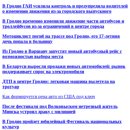
В Гродно ГАИ усилила контроль и предупредила водителей
о изменении движения из-за городского выпускного
В Гродно временно изменили движение части автобусов и
троллейбусов из-за ограничений в центре города
Мотоциклист погиб на трассе под Гродно, его 17-летняя
дочь попала в больницу
Из Гродно в Варшаву запустят новый автобусный рейс с
возможностью выбора места
В Беларуси выросли продажи новых автомобилей: рынок
поддерживает спрос на электромобили
ДТП в центре Гродно: легковая машина вылетела на
тротуар
Как формируется цена авто из США под ключ
После фестиваля под Волковыском нетрезвый житель
Минска устроил драку с милицией
В Гродно пройдет юбилейный Фестиваль национальных
культур