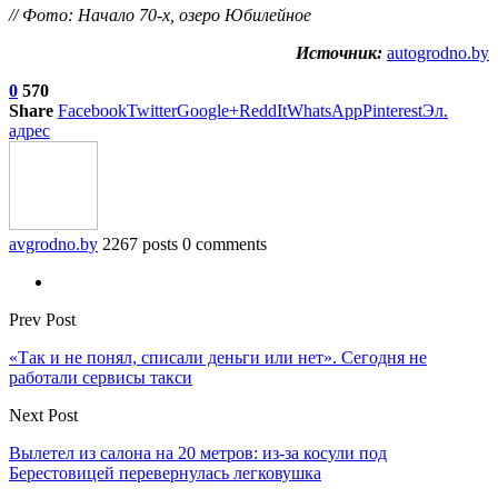
// Фото: Начало 70-х, озеро Юбилейное
Источник:
autogrodno.by
0
570
Share
Facebook
Twitter
Google+
ReddIt
WhatsApp
Pinterest
Эл.
адрес
avgrodno.by
2267 posts
0 comments
Prev Post
«Так и не понял, списали деньги или нет». Сегодня не
работали сервисы такси
Next Post
Вылетел из салона на 20 метров: из-за косули под
Берестовицей перевернулась легковушка