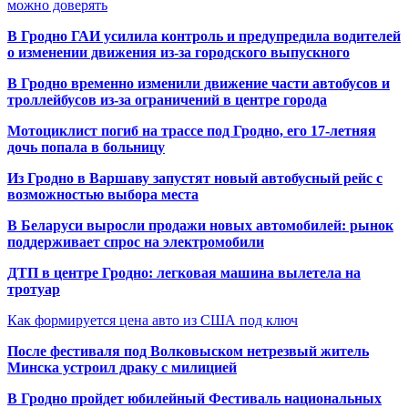
можно доверять
В Гродно ГАИ усилила контроль и предупредила водителей
о изменении движения из-за городского выпускного
В Гродно временно изменили движение части автобусов и
троллейбусов из-за ограничений в центре города
Мотоциклист погиб на трассе под Гродно, его 17-летняя
дочь попала в больницу
Из Гродно в Варшаву запустят новый автобусный рейс с
возможностью выбора места
В Беларуси выросли продажи новых автомобилей: рынок
поддерживает спрос на электромобили
ДТП в центре Гродно: легковая машина вылетела на
тротуар
Как формируется цена авто из США под ключ
После фестиваля под Волковыском нетрезвый житель
Минска устроил драку с милицией
В Гродно пройдет юбилейный Фестиваль национальных