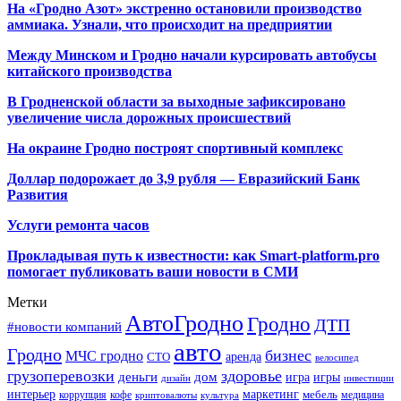
На «Гродно Азот» экстренно остановили производство
аммиака. Узнали, что происходит на предприятии
Между Минском и Гродно начали курсировать автобусы
китайского производства
В Гродненской области за выходные зафиксировано
увеличение числа дорожных происшествий
На окраине Гродно построят спортивный
комплекс
Доллар подорожает до 3,9 рубля — Евразийский Банк
Развития
Услуги ремонта часов
Прокладывая путь к известности: как Smart-platform.pro
помогает публиковать ваши новости в СМИ
Метки
АвтоГродно
Гродно
ДТП
#новости компаний
авто
Гродно
бизнес
МЧС гродно
аренда
СТО
велосипед
грузоперевозки
здоровье
деньги
дом
игра
игры
дизайн
инвестиции
интерьер
маркетинг
мебель
коррупция
кофе
медицина
криптовалюты
культура