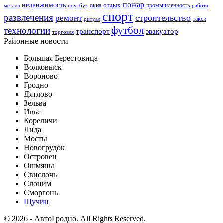
пожар
недвижимость
отдых
окна
промышленность
металл
ноутбук
работа
спорт
развлечения
строительство
ремонт
такси
ритуал
футбол
технологии
транспорт
эвакуатор
торговля
Районные новости
Большая Берестовица
Волковыск
Вороново
Гродно
Дятлово
Зельва
Ивье
Кореличи
Лида
Мосты
Новогрудок
Островец
Ошмяны
Свислочь
Слоним
Сморгонь
Щучин
© 2026 - АвтоГродно. All Rights Reserved.