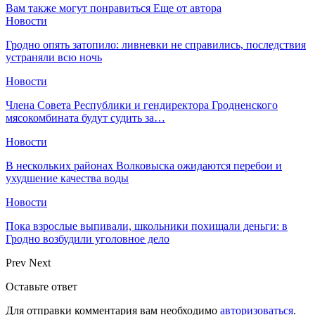
Вам также могут понравиться
Еще от автора
Новости
Гродно опять затопило: ливневки не справились, последствия
устраняли всю ночь
Новости
Члена Совета Республики и гендиректора Гродненского
мясокомбината будут судить за…
Новости
В нескольких районах Волковыска ожидаются перебои и
ухудшение качества воды
Новости
Пока взрослые выпивали, школьники похищали деньги: в
Гродно возбудили уголовное дело
Prev
Next
Оставьте ответ
Для отправки комментария вам необходимо
авторизоваться
.