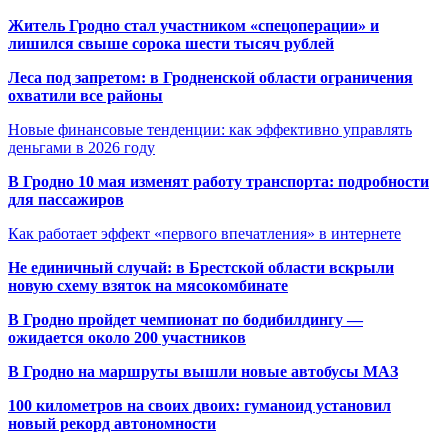
Житель Гродно стал участником «спецоперации» и
лишился свыше сорока шести тысяч рублей
Леса под запретом: в Гродненской области ограничения
охватили все районы
Новые финансовые тенденции: как эффективно управлять
деньгами в 2026 году
В Гродно 10 мая изменят работу транспорта: подробности
для пассажиров
Как работает эффект «первого впечатления» в интернете
Не единичный случай: в Брестской области вскрыли
новую схему взяток на мясокомбинате
В Гродно пройдет чемпионат по бодибилдингу —
ожидается около 200 участников
В Гродно на маршруты вышли новые автобусы МАЗ
100 километров на своих двоих: гуманоид установил
новый рекорд автономности