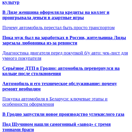
культур
В Лиде женщина оформляла кредиты на коллег и
проигрывала деньги в азартные игры
Почему автомобиль перестал быть просто транспортом
Пока муж был на заработках в России, жительница Лиды
зарезала любовника из-за ревности
Диагностика двигателя перед покупкой б/у авто: чек-лист для
умного покупателя
Серьёзное ДТП в Гродно: автомобиль перевернулся на
кольце после столкновения
Автомобиль и его техническое обслуживание: почему
ремонт необходим
Покупка автомобиля в Беларуси: ключевые этапы и
особенности оформления
В Гродно запустили новое производство углекислого газа
Под Щучином нашли самогонный «завод» с тремя
тоннами браги