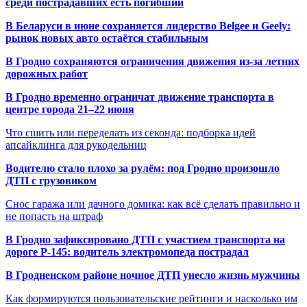
среди пострадавших есть погибший
В Беларуси в июне сохраняется лидерство Belgee и Geely:
рынок новых авто остаётся стабильным
В Гродно сохраняются ограничения движения из-за летних
дорожных работ
В Гродно временно ограничат движение транспорта в
центре города 21–22 июня
Что сшить или переделать из секонда: подборка идей
апсайклинга для рукодельниц
Водителю стало плохо за рулём: под Гродно произошло
ДТП с грузовиком
Снос гаража или дачного домика: как всё сделать правильно и
не попасть на штраф
В Гродно зафиксировано ДТП с участием транспорта на
дороге Р-145: водитель электромопеда пострадал
В Гродненском районе ночное ДТП унесло жизнь мужчины
Как формируются пользовательские рейтинги и насколько им