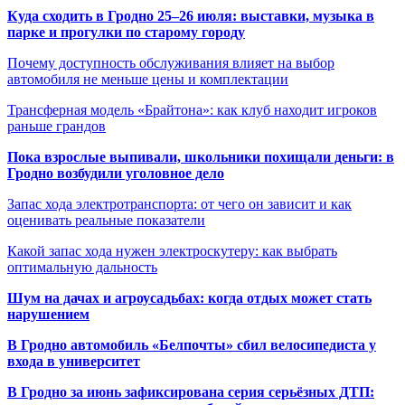
Куда сходить в Гродно 25–26 июля: выставки, музыка в
парке и прогулки по старому городу
Почему доступность обслуживания влияет на выбор
автомобиля не меньше цены и комплектации
Трансферная модель «Брайтона»: как клуб находит игроков
раньше грандов
Пока взрослые выпивали, школьники похищали деньги: в
Гродно возбудили уголовное дело
Запас хода электротранспорта: от чего он зависит и как
оценивать реальные показатели
Какой запас хода нужен электроскутеру: как выбрать
оптимальную дальность
Шум на дачах и агроусадьбах: когда отдых может стать
нарушением
В Гродно автомобиль «Белпочты» сбил велосипедиста у
входа в университет
В Гродно за июнь зафиксирована серия серьёзных ДТП: