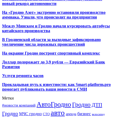
новый рекорд автономности
На «Гродно Азот» экстренно остановили производство
аммиака. Узнали, что происходит на предприятии
Между Минском и Гродно начали курсировать автобусы
китайского производства
В Гродненской области за выходные зафиксировано
увеличение числа дорожных происшествий
На окраине Гродно построят спортивный
комплекс
Доллар подорожает до 3,9 рубля — Евразийский Банк
Развития
Услуги ремонта часов
Прокладывая путь к известности: как Smart-platform.pro
помогает публиковать ваши новости в СМИ
Метки
АвтоГродно
Гродно
ДТП
#новости компаний
авто
Гродно
бизнес
МЧС гродно
аренда
СТО
велосипед