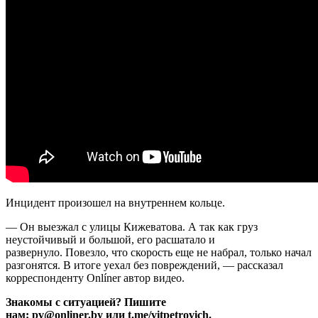
Инцидент произошел на внутреннем кольце.
— Он выезжал с улицы Кижеватова. А так как груз
неустойчивый и большой, его расшатало и
развернуло. Повезло, что скорость еще не набрал,
только начал
разгонятся. В итоге уехал без повреждений, — рассказал
корреспонденту Onlíner автор видео.
Знакомы с ситуацией? Пишите
нам: pv@onliner.by или t.me/vitpetrovich.