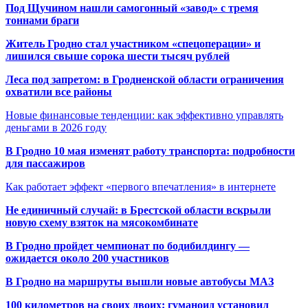
Под Щучином нашли самогонный «завод» с тремя
тоннами браги
Житель Гродно стал участником «спецоперации» и
лишился свыше сорока шести тысяч рублей
Леса под запретом: в Гродненской области ограничения
охватили все районы
Новые финансовые тенденции: как эффективно управлять
деньгами в 2026 году
В Гродно 10 мая изменят работу транспорта: подробности
для пассажиров
Как работает эффект «первого впечатления» в интернете
Не единичный случай: в Брестской области вскрыли
новую схему взяток на мясокомбинате
В Гродно пройдет чемпионат по бодибилдингу —
ожидается около 200 участников
В Гродно на маршруты вышли новые автобусы МАЗ
100 километров на своих двоих: гуманоид установил