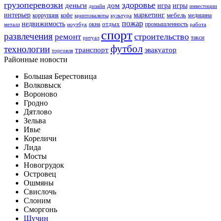
грузоперевозки
здоровье
деньги
дом
игра
игры
дизайн
инвестиции
интерьер
маркетинг
мебель
коррупция
кофе
медицина
криптовалюты
культура
пожар
недвижимость
отдых
окна
промышленность
металл
ноутбук
работа
спорт
развлечения
строительство
ремонт
такси
ритуал
футбол
технологии
транспорт
эвакуатор
торговля
Районные новости
Большая Берестовица
Волковыск
Вороново
Гродно
Дятлово
Зельва
Ивье
Кореличи
Лида
Мосты
Новогрудок
Островец
Ошмяны
Свислочь
Слоним
Сморгонь
Щучин