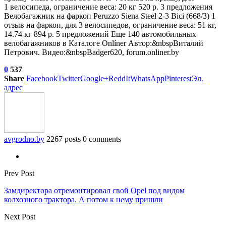
1 велосипеда, ограничение веса: 20 кг 520 р. 3 предложения
Велобагажник на фаркоп Peruzzo Siena Steel 2-3 Bici (668/3)
1
отзыв
на фаркоп, для 3 велосипедов, ограничение веса: 51 кг,
14.74 кг 894 р. 5 предложений Еще 140 автомобильных
велобагажников в Каталоге Onlíner Автор:&nbspВиталий
Петрович. Видео:&nbspBadger620, forum.onliner.by
0
537
Share
Facebook
Twitter
Google+
ReddIt
WhatsApp
Pinterest
Эл.
адрес
avgrodno.by
2267 posts
0 comments
Prev Post
Замдиректора отремонтировал свой Opel под видом
колхозного трактора. А потом к нему пришли
Next Post