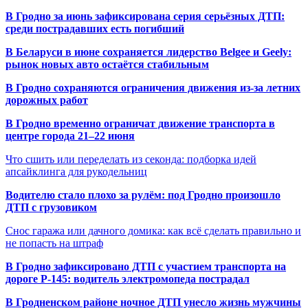
В Гродно за июнь зафиксирована серия серьёзных ДТП:
среди пострадавших есть погибший
В Беларуси в июне сохраняется лидерство Belgee и Geely:
рынок новых авто остаётся стабильным
В Гродно сохраняются ограничения движения из-за летних
дорожных работ
В Гродно временно ограничат движение транспорта в
центре города 21–22 июня
Что сшить или переделать из секонда: подборка идей
апсайклинга для рукодельниц
Водителю стало плохо за рулём: под Гродно произошло
ДТП с грузовиком
Снос гаража или дачного домика: как всё сделать правильно и
не попасть на штраф
В Гродно зафиксировано ДТП с участием транспорта на
дороге Р-145: водитель электромопеда пострадал
В Гродненском районе ночное ДТП унесло жизнь мужчины