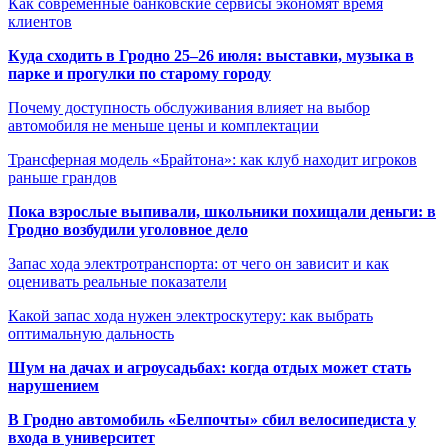
Как современные банковские сервисы экономят время
клиентов
Куда сходить в Гродно 25–26 июля: выставки, музыка в
парке и прогулки по старому городу
Почему доступность обслуживания влияет на выбор
автомобиля не меньше цены и комплектации
Трансферная модель «Брайтона»: как клуб находит игроков
раньше грандов
Пока взрослые выпивали, школьники похищали деньги: в
Гродно возбудили уголовное дело
Запас хода электротранспорта: от чего он зависит и как
оценивать реальные показатели
Какой запас хода нужен электроскутеру: как выбрать
оптимальную дальность
Шум на дачах и агроусадьбах: когда отдых может стать
нарушением
В Гродно автомобиль «Белпочты» сбил велосипедиста у
входа в университет