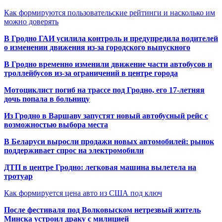
Как формируются пользовательские рейтинги и насколько им
можно доверять
В Гродно ГАИ усилила контроль и предупредила водителей
о изменении движения из-за городского выпускного
В Гродно временно изменили движение части автобусов и
троллейбусов из-за ограничений в центре города
Мотоциклист погиб на трассе под Гродно, его 17-летняя
дочь попала в больницу
Из Гродно в Варшаву запустят новый автобусный рейс с
возможностью выбора места
В Беларуси выросли продажи новых автомобилей: рынок
поддерживает спрос на электромобили
ДТП в центре Гродно: легковая машина вылетела на
тротуар
Как формируется цена авто из США под ключ
После фестиваля под Волковыском нетрезвый житель
Минска устроил драку с милицией