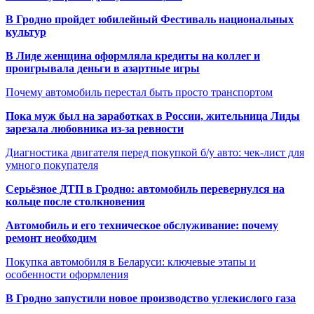
В Гродно пройдет юбилейный Фестиваль национальных
культур
В Лиде женщина оформляла кредиты на коллег и
проигрывала деньги в азартные игры
Почему автомобиль перестал быть просто транспортом
Пока муж был на заработках в России, жительница Лиды
зарезала любовника из-за ревности
Диагностика двигателя перед покупкой б/у авто: чек-лист для
умного покупателя
Серьёзное ДТП в Гродно: автомобиль перевернулся на
кольце после столкновения
Автомобиль и его техническое обслуживание: почему
ремонт необходим
Покупка автомобиля в Беларуси: ключевые этапы и
особенности оформления
В Гродно запустили новое производство углекислого газа