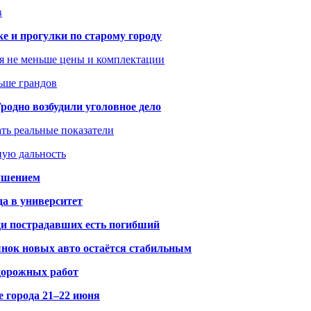
в
ке и прогулки по старому городу
я не меньше цены и комплектации
ьше грандов
одно возбудили уголовное дело
ать реальные показатели
ную дальность
рушением
да в университет
ди пострадавших есть погибший
рынок новых авто остаётся стабильным
 дорожных работ
е города 21–22 июня