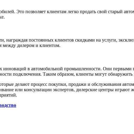
билей. Это позволяет клиентам легко продать свой старый авто
ке.
ти, награждая постоянных клиентов скидками на услуги, экск
 между дилером и клиентом.
ских инноваций в автомобильной промышленности. Они первым
жности подключения. Таким образом, клиенты могут обнаружить
оторые делают процесс покупки, продажи и обслуживания автом
живание или консультации экспертов, дилерские центры играют
приятий.
водство