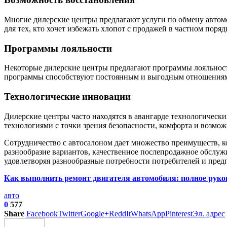
Многие дилерские центры предлагают услуги по обмену автомо
для тех, кто хочет избежать хлопот с продажей в частном поряд
Программы лояльности
Некоторые дилерские центры предлагают программы лояльнос
программы способствуют постоянным и выгодным отношениям
Технологические инновации
Дилерские центры часто находятся в авангарде технологиче
технологиями с точки зрения безопасности, комфорта и возмо
Сотрудничество с автосалоном дает множество преимуществ, к
разнообразие вариантов, качественное послепродажное обслу
удовлетворяя разнообразные потребности потребителей и пред
Как выполнить ремонт двигателя автомобиля: полное руко
авто
0
577
Share
Facebook
Twitter
Google+
ReddIt
WhatsApp
Pinterest
Эл. адрес