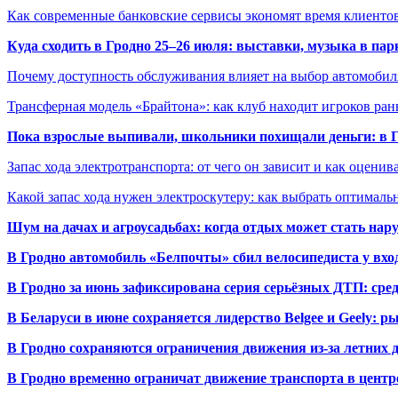
Как современные банковские сервисы экономят время клиенто
Куда сходить в Гродно 25–26 июля: выставки, музыка в пар
Почему доступность обслуживания влияет на выбор автомобил
Трансферная модель «Брайтона»: как клуб находит игроков ран
Пока взрослые выпивали, школьники похищали деньги: в Гр
Запас хода электротранспорта: от чего он зависит и как оценив
Какой запас хода нужен электроскутеру: как выбрать оптималь
Шум на дачах и агроусадьбах: когда отдых может стать на
В Гродно автомобиль «Белпочты» сбил велосипедиста у вхо
В Гродно за июнь зафиксирована серия серьёзных ДТП: сре
В Беларуси в июне сохраняется лидерство Belgee и Geely: 
В Гродно сохраняются ограничения движения из-за летних
В Гродно временно ограничат движение транспорта в центр