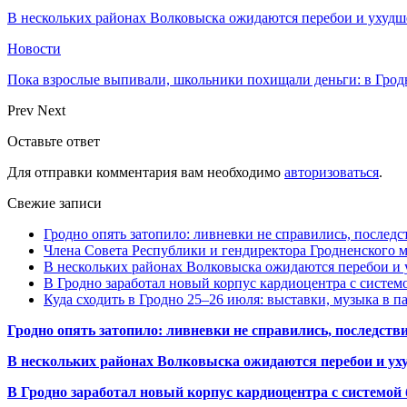
В нескольких районах Волковыска ожидаются перебои и ухудш
Новости
Пока взрослые выпивали, школьники похищали деньги: в Грод
Prev
Next
Оставьте ответ
Для отправки комментария вам необходимо
авторизоваться
.
Свежие записи
Гродно опять затопило: ливневки не справились, последс
Члена Совета Республики и гендиректора Гродненского мя
В нескольких районах Волковыска ожидаются перебои и 
В Гродно заработал новый корпус кардиоцентра с систем
Куда сходить в Гродно 25–26 июля: выставки, музыка в п
Гродно опять затопило: ливневки не справились, последств
В нескольких районах Волковыска ожидаются перебои и ух
В Гродно заработал новый корпус кардиоцентра с системой