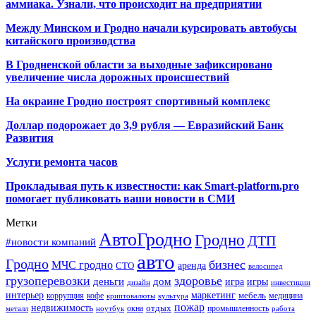
аммиака. Узнали, что происходит на предприятии
Между Минском и Гродно начали курсировать автобусы
китайского производства
В Гродненской области за выходные зафиксировано
увеличение числа дорожных происшествий
На окраине Гродно построят спортивный
комплекс
Доллар подорожает до 3,9 рубля — Евразийский Банк
Развития
Услуги ремонта часов
Прокладывая путь к известности: как Smart-platform.pro
помогает публиковать ваши новости в СМИ
Метки
АвтоГродно
Гродно
ДТП
#новости компаний
авто
Гродно
бизнес
МЧС гродно
аренда
СТО
велосипед
грузоперевозки
здоровье
деньги
дом
игра
игры
дизайн
инвестиции
интерьер
маркетинг
мебель
коррупция
кофе
медицина
криптовалюты
культура
пожар
недвижимость
отдых
окна
промышленность
металл
ноутбук
работа