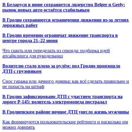
В Беларуси в июне сохраняется лидерство Belgee и Geely:
рынок новых авто остаётся стабильным
В Гродно сохраняются ограничения движения из-за летних
дорожных работ
В Гродно временно ограничат движение транспорта в
центре города 21–22 июня
Что сшить или переделать из секонда: подборка идей
апсайклинга для рукодельниц
Водителю стало плохо за рулём: под Гродно произошло
ДТП с грузовиком
Снос гаража или дачного домика: как всё сделать правильно и
не попасть на штраф
В Гродно зафиксировано ДТП с участием транспорта на
дороге Р-145: водитель электромопеда пострадал
В Гродненском районе ночное ДТП унесло жизнь мужчины
Как формируются пользовательские рейтинги и насколько им
можно доверять