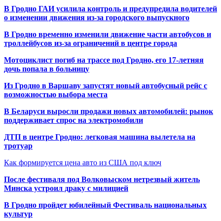
В Гродно ГАИ усилила контроль и предупредила водителей
о изменении движения из-за городского выпускного
В Гродно временно изменили движение части автобусов и
троллейбусов из-за ограничений в центре города
Мотоциклист погиб на трассе под Гродно, его 17-летняя
дочь попала в больницу
Из Гродно в Варшаву запустят новый автобусный рейс с
возможностью выбора места
В Беларуси выросли продажи новых автомобилей: рынок
поддерживает спрос на электромобили
ДТП в центре Гродно: легковая машина вылетела на
тротуар
Как формируется цена авто из США под ключ
После фестиваля под Волковыском нетрезвый житель
Минска устроил драку с милицией
В Гродно пройдет юбилейный Фестиваль национальных
культур