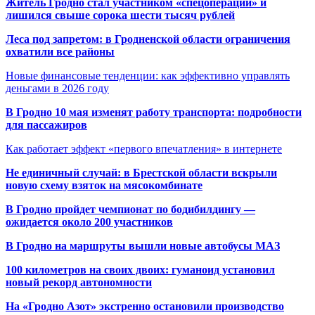
Житель Гродно стал участником «спецоперации» и
лишился свыше сорока шести тысяч рублей
Леса под запретом: в Гродненской области ограничения
охватили все районы
Новые финансовые тенденции: как эффективно управлять
деньгами в 2026 году
В Гродно 10 мая изменят работу транспорта: подробности
для пассажиров
Как работает эффект «первого впечатления» в интернете
Не единичный случай: в Брестской области вскрыли
новую схему взяток на мясокомбинате
В Гродно пройдет чемпионат по бодибилдингу —
ожидается около 200 участников
В Гродно на маршруты вышли новые автобусы МАЗ
100 километров на своих двоих: гуманоид установил
новый рекорд автономности
На «Гродно Азот» экстренно остановили производство