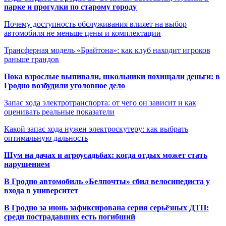
парке и прогулки по старому городу
Почему доступность обслуживания влияет на выбор
автомобиля не меньше цены и комплектации
Трансферная модель «Брайтона»: как клуб находит игроков
раньше грандов
Пока взрослые выпивали, школьники похищали деньги: в
Гродно возбудили уголовное дело
Запас хода электротранспорта: от чего он зависит и как
оценивать реальные показатели
Какой запас хода нужен электроскутеру: как выбрать
оптимальную дальность
Шум на дачах и агроусадьбах: когда отдых может стать
нарушением
В Гродно автомобиль «Белпочты» сбил велосипедиста у
входа в университет
В Гродно за июнь зафиксирована серия серьёзных ДТП:
среди пострадавших есть погибший