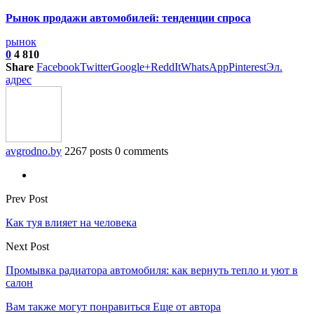
Рынок продажи автомобилей: тенденции спроса
рынок
0
4 810
Share
Facebook
Twitter
Google+
ReddIt
WhatsApp
Pinterest
Эл.
адрес
avgrodno.by
2267 posts
0 comments
Prev Post
Как туя влияет на человека
Next Post
Промывка радиатора автомобиля: как вернуть тепло и уют в
салон
Вам также могут понравиться
Еще от автора