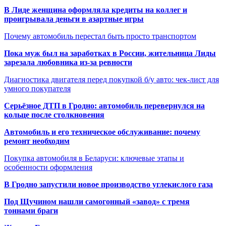
В Лиде женщина оформляла кредиты на коллег и
проигрывала деньги в азартные игры
Почему автомобиль перестал быть просто транспортом
Пока муж был на заработках в России, жительница Лиды
зарезала любовника из-за ревности
Диагностика двигателя перед покупкой б/у авто: чек-лист для
умного покупателя
Серьёзное ДТП в Гродно: автомобиль перевернулся на
кольце после столкновения
Автомобиль и его техническое обслуживание: почему
ремонт необходим
Покупка автомобиля в Беларуси: ключевые этапы и
особенности оформления
В Гродно запустили новое производство углекислого газа
Под Щучином нашли самогонный «завод» с тремя
тоннами браги