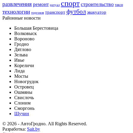
спорт
развлечения
строительство
ремонт
такси
ритуал
футбол
технологии
транспорт
эвакуатор
торговля
Районные новости
Большая Берестовица
Волковыск
Вороново
Гродно
Дятлово
Зельва
Ивье
Кореличи
Лида
Мосты
Новогрудок
Островец
Ошмяны
Свислочь
Слоним
Сморгонь
Щучин
© 2026 - АвтоГродно. All Rights Reserved.
Разработка:
Sait.by