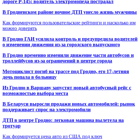
дороге Р-145: водитель электромопеда пострадал
В Гродненском районе ночное ДТП унесло жизнь мужчины
Как формируются пользовательские рейтинги и насколько им
можно доверять
В Гродно ГАИ усилила контроль и предупредила водителей
о изменении движения из-за городского выпускного
В Гродно временно изменили движение части автобусов и
троллейбусов из-за ограничений в центре города
Мотоциклист погиб на трассе под Гродно, его 17-летняя
дочь попала в больницу
Из Гродно в Варшаву запустят новый автобусный рейс с
возможностью выбора места
В Беларуси выросли продажи новых автомобилей: рынок
поддерживает спрос на электромобили
ДТП в центре Гродно: легковая машина вылетела на
тротуар
Как формируется цена авто из США под ключ