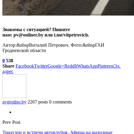
Знакомы с ситуацией? Пишите
нам: pv@onliner.by или t.me/vitpetrovich.
Автор:&nbspВиталий Петрович. Фото:&nbspГАИ
Гродненской области
0
538
Share
Facebook
Twitter
Google+
ReddIt
WhatsApp
Pinterest
Эл.
адрес
avgrodno.by
2267 posts
0 comments
Prev Post
Триатлон и встречи автоклубов. Афиша на выходные