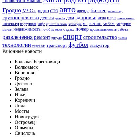
#новости компаний
авто
Гродно
бизнес
МЧС гродно
аренда
СТО
велосипед
грузоперевозки
здоровье
деньги
дом
игра
игры
дизайн
инвестиции
интерьер
маркетинг
мебель
коррупция
кофе
медицина
криптовалюты
культура
пожар
недвижимость
отдых
окна
промышленность
металл
ноутбук
работа
спорт
развлечения
строительство
ремонт
такси
ритуал
футбол
технологии
транспорт
эвакуатор
торговля
Районные новости
Большая Берестовица
Волковыск
Вороново
Гродно
Дятлово
Зельва
Ивье
Кореличи
Лида
Мосты
Новогрудок
Островец
Ошмяны
Свислочь