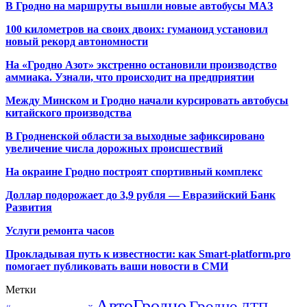
В Гродно на маршруты вышли новые автобусы МАЗ
100 километров на своих двоих: гуманоид установил
новый рекорд автономности
На «Гродно Азот» экстренно остановили производство
аммиака. Узнали, что происходит на предприятии
Между Минском и Гродно начали курсировать автобусы
китайского производства
В Гродненской области за выходные зафиксировано
увеличение числа дорожных происшествий
На окраине Гродно построят спортивный
комплекс
Доллар подорожает до 3,9 рубля — Евразийский Банк
Развития
Услуги ремонта часов
Прокладывая путь к известности: как Smart-platform.pro
помогает публиковать ваши новости в СМИ
Метки
АвтоГродно
Гродно
ДТП