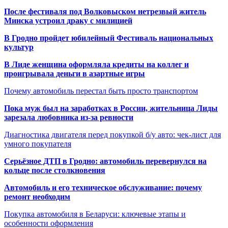
После фестиваля под Волковыском нетрезвый житель
Минска устроил драку с милицией
В Гродно пройдет юбилейный Фестиваль национальных
культур
В Лиде женщина оформляла кредиты на коллег и
проигрывала деньги в азартные игры
Почему автомобиль перестал быть просто транспортом
Пока муж был на заработках в России, жительница Лиды
зарезала любовника из-за ревности
Диагностика двигателя перед покупкой б/у авто: чек-лист для
умного покупателя
Серьёзное ДТП в Гродно: автомобиль перевернулся на
кольце после столкновения
Автомобиль и его техническое обслуживание: почему
ремонт необходим
Покупка автомобиля в Беларуси: ключевые этапы и
особенности оформления