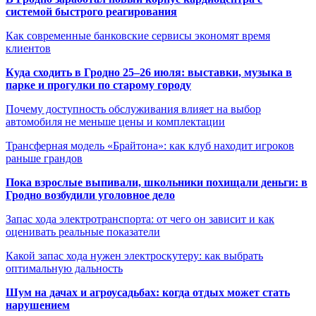
системой быстрого реагирования
Как современные банковские сервисы экономят время
клиентов
Куда сходить в Гродно 25–26 июля: выставки, музыка в
парке и прогулки по старому городу
Почему доступность обслуживания влияет на выбор
автомобиля не меньше цены и комплектации
Трансферная модель «Брайтона»: как клуб находит игроков
раньше грандов
Пока взрослые выпивали, школьники похищали деньги: в
Гродно возбудили уголовное дело
Запас хода электротранспорта: от чего он зависит и как
оценивать реальные показатели
Какой запас хода нужен электроскутеру: как выбрать
оптимальную дальность
Шум на дачах и агроусадьбах: когда отдых может стать
нарушением