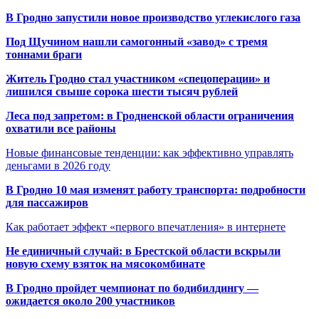
В Гродно запустили новое производство углекислого газа
Под Щучином нашли самогонный «завод» с тремя
тоннами браги
Житель Гродно стал участником «спецоперации» и
лишился свыше сорока шести тысяч рублей
Леса под запретом: в Гродненской области ограничения
охватили все районы
Новые финансовые тенденции: как эффективно управлять
деньгами в 2026 году
В Гродно 10 мая изменят работу транспорта: подробности
для пассажиров
Как работает эффект «первого впечатления» в интернете
Не единичный случай: в Брестской области вскрыли
новую схему взяток на мясокомбинате
В Гродно пройдет чемпионат по бодибилдингу —
ожидается около 200 участников