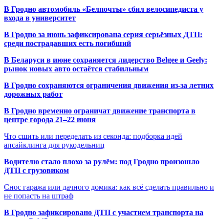
В Гродно автомобиль «Белпочты» сбил велосипедиста у
входа в университет
В Гродно за июнь зафиксирована серия серьёзных ДТП:
среди пострадавших есть погибший
В Беларуси в июне сохраняется лидерство Belgee и Geely:
рынок новых авто остаётся стабильным
В Гродно сохраняются ограничения движения из-за летних
дорожных работ
В Гродно временно ограничат движение транспорта в
центре города 21–22 июня
Что сшить или переделать из секонда: подборка идей
апсайклинга для рукодельниц
Водителю стало плохо за рулём: под Гродно произошло
ДТП с грузовиком
Снос гаража или дачного домика: как всё сделать правильно и
не попасть на штраф
В Гродно зафиксировано ДТП с участием транспорта на