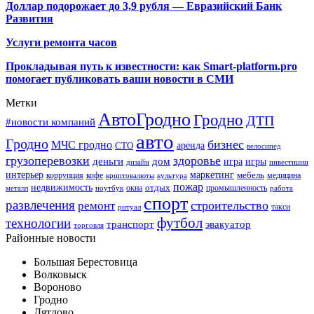
Доллар подорожает до 3,9 рубля — Евразийский Банк
Развития
Услуги ремонта часов
Прокладывая путь к известности: как Smart-platform.pro
помогает публиковать ваши новости в СМИ
Метки
АвтоГродно
Гродно
ДТП
#новости компаний
авто
Гродно
бизнес
МЧС гродно
аренда
СТО
велосипед
грузоперевозки
здоровье
деньги
дом
игра
игры
дизайн
инвестиции
интерьер
маркетинг
мебель
коррупция
кофе
медицина
криптовалюты
культура
пожар
недвижимость
отдых
окна
промышленность
металл
ноутбук
работа
спорт
развлечения
строительство
ремонт
такси
ритуал
футбол
технологии
транспорт
эвакуатор
торговля
Районные новости
Большая Берестовица
Волковыск
Вороново
Гродно
Дятлово