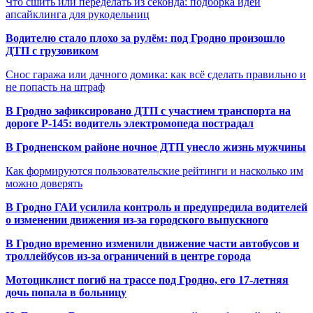
Что сшить или переделать из секонда: подборка идей
апсайклинга для рукодельниц
Водителю стало плохо за рулём: под Гродно произошло
ДТП с грузовиком
Снос гаража или дачного домика: как всё сделать правильно и
не попасть на штраф
В Гродно зафиксировано ДТП с участием транспорта на
дороге Р-145: водитель электромопеда пострадал
В Гродненском районе ночное ДТП унесло жизнь мужчины
Как формируются пользовательские рейтинги и насколько им
можно доверять
В Гродно ГАИ усилила контроль и предупредила водителей
о изменении движения из-за городского выпускного
В Гродно временно изменили движение части автобусов и
троллейбусов из-за ограничений в центре города
Мотоциклист погиб на трассе под Гродно, его 17-летняя
дочь попала в больницу