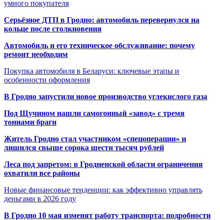
умного покупателя
Серьёзное ДТП в Гродно: автомобиль перевернулся на
кольце после столкновения
Автомобиль и его техническое обслуживание: почему
ремонт необходим
Покупка автомобиля в Беларуси: ключевые этапы и
особенности оформления
В Гродно запустили новое производство углекислого газа
Под Щучином нашли самогонный «завод» с тремя
тоннами браги
Житель Гродно стал участником «спецоперации» и
лишился свыше сорока шести тысяч рублей
Леса под запретом: в Гродненской области ограничения
охватили все районы
Новые финансовые тенденции: как эффективно управлять
деньгами в 2026 году
В Гродно 10 мая изменят работу транспорта: подробности