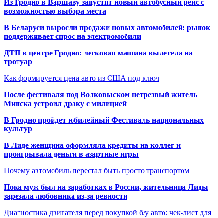
Из Гродно в Варшаву запустят новый автобусный рейс с
возможностью выбора места
В Беларуси выросли продажи новых автомобилей: рынок
поддерживает спрос на электромобили
ДТП в центре Гродно: легковая машина вылетела на
тротуар
Как формируется цена авто из США под ключ
После фестиваля под Волковыском нетрезвый житель
Минска устроил драку с милицией
В Гродно пройдет юбилейный Фестиваль национальных
культур
В Лиде женщина оформляла кредиты на коллег и
проигрывала деньги в азартные игры
Почему автомобиль перестал быть просто транспортом
Пока муж был на заработках в России, жительница Лиды
зарезала любовника из-за ревности
Диагностика двигателя перед покупкой б/у авто: чек-лист для