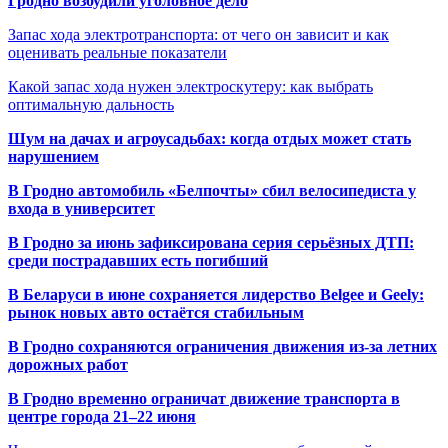
Гродно возбудили уголовное дело
Запас хода электротранспорта: от чего он зависит и как
оценивать реальные показатели
Какой запас хода нужен электроскутеру: как выбрать
оптимальную дальность
Шум на дачах и агроусадьбах: когда отдых может стать
нарушением
В Гродно автомобиль «Белпочты» сбил велосипедиста у
входа в университет
В Гродно за июнь зафиксирована серия серьёзных ДТП:
среди пострадавших есть погибший
В Беларуси в июне сохраняется лидерство Belgee и Geely:
рынок новых авто остаётся стабильным
В Гродно сохраняются ограничения движения из-за летних
дорожных работ
В Гродно временно ограничат движение транспорта в
центре города 21–22 июня