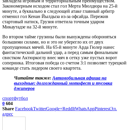
завладела игровым и территориальным преимуществом.
Закономерным исходом стал гол Мерта Мюлдюра на 25-й
минуте, а буквально в следующей атаке главный арбитр
отменил гол Кенан Йылдыза из-за офсайда. Пережив
стартовый натиск, Грузия ответила точным ударом
Микаутадзе на 32-й минуте.
Во втором тайме грузины были вынуждены обороняться
большими силами, но и это не уберегло их от двух
пропущенных мячей. На 65-й минуте Арда Гюлер нанес
фантастический дальний удар, а перед самым финальным
свистком Актюркоглу внес мяч в сетку уже пустых ворот
соперника. Итоговая победа со счетом 3:1 позволяет турецкой
команде стать лидером своего квартета.
Читайте также:
Автомобильная афиша на
выходные: долгожданный мотофест и тусовка
джиперов
спорт
футбол
0
604
Share
Facebook
Twitter
Google+
ReddIt
WhatsApp
Pinterest
Эл.
адрес