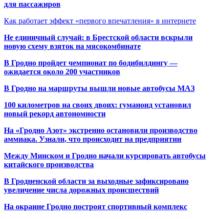
для пассажиров
Как работает эффект «первого впечатления» в интернете
Не единичный случай: в Брестской области вскрыли
новую схему взяток на мясокомбинате
В Гродно пройдет чемпионат по бодибилдингу —
ожидается около 200 участников
В Гродно на маршруты вышли новые автобусы МАЗ
100 километров на своих двоих: гуманоид установил
новый рекорд автономности
На «Гродно Азот» экстренно остановили производство
аммиака. Узнали, что происходит на предприятии
Между Минском и Гродно начали курсировать автобусы
китайского производства
В Гродненской области за выходные зафиксировано
увеличение числа дорожных происшествий
На окраине Гродно построят спортивный
комплекс