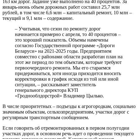
163 км дорог. Задание уже выполнено на 40 процентов. За
январь-июнь объем дорожных работ составил 25,7 млн
рублей, в том числе 6,6 млн – капитальный ремонт, 10 млн –
текущий и 9,1 млн – содержание.
– Учитывая, что сезон по ремонту дорог
начинается примерно с апреля, то 40 процентов –
это хороший показатель. Объемы намечены
согласно Государственной программе «Дороги
Беларуси» на 2021-2025 годы. Предприятием
совместно с районами области разработан план на
этот же период по тем объектам, которые требуют
первоочередного ремонта. Мы его стараемся
придерживаться, хотя иногда приходится вносить
корректировки в график исходя из той или иной
ситуации, – рассказывает заместитель
генерального директора КУП
«Гроднооблдорстрой» Владимир Цылько.
В числе приоритетных – подъезды к агрогородкам, социально
значимым объектам, сельхозпредприятиям, участки дорог с
регулярным транспортным сообщением.
Если говорить об отремонтированных в первом полугодии
участках дорог, в основном речь идет о проведении текущего