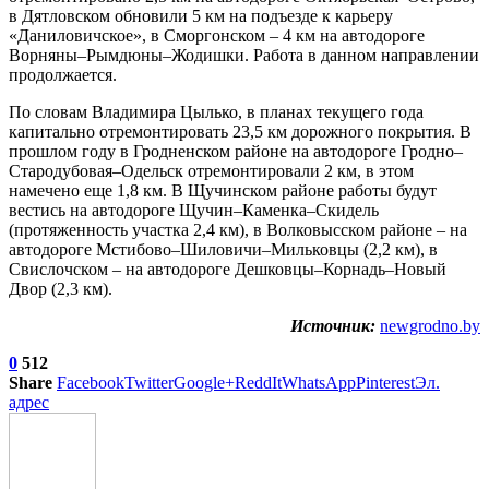
в Дятловском обновили 5 км на подъезде к карьеру
«Даниловичское», в Сморгонском – 4 км на автодороге
Ворняны–Рымдюны–Жодишки. Работа в данном направлении
продолжается.
По словам Владимира Цылько, в планах текущего года
капитально отремонтировать 23,5 км дорожного покрытия. В
прошлом году в Гродненском районе на автодороге Гродно–
Стародубовая–Одельск отремонтировали 2 км, в этом
намечено еще 1,8 км. В Щучинском районе работы будут
вестись на автодороге Щучин–Каменка–Скидель
(протяженность участка 2,4 км), в Волковысском районе – на
автодороге Мстибово–Шиловичи–Мильковцы (2,2 км), в
Свислочском – на автодороге Дешковцы–Корнадь–Новый
Двор (2,3 км).
Источник:
newgrodno.by
0
512
Share
Facebook
Twitter
Google+
ReddIt
WhatsApp
Pinterest
Эл.
адрес