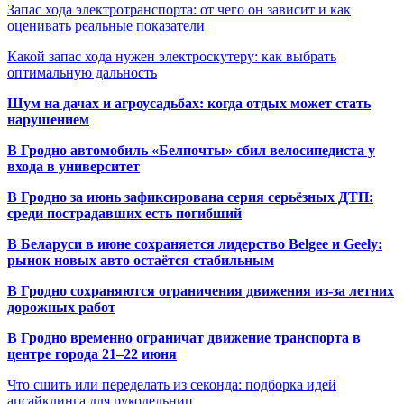
Запас хода электротранспорта: от чего он зависит и как
оценивать реальные показатели
Какой запас хода нужен электроскутеру: как выбрать
оптимальную дальность
Шум на дачах и агроусадьбах: когда отдых может стать
нарушением
В Гродно автомобиль «Белпочты» сбил велосипедиста у
входа в университет
В Гродно за июнь зафиксирована серия серьёзных ДТП:
среди пострадавших есть погибший
В Беларуси в июне сохраняется лидерство Belgee и Geely:
рынок новых авто остаётся стабильным
В Гродно сохраняются ограничения движения из-за летних
дорожных работ
В Гродно временно ограничат движение транспорта в
центре города 21–22 июня
Что сшить или переделать из секонда: подборка идей
апсайклинга для рукодельниц