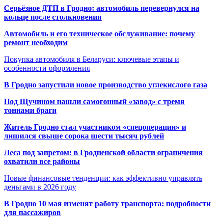
Серьёзное ДТП в Гродно: автомобиль перевернулся на
кольце после столкновения
Автомобиль и его техническое обслуживание: почему
ремонт необходим
Покупка автомобиля в Беларуси: ключевые этапы и
особенности оформления
В Гродно запустили новое производство углекислого газа
Под Щучином нашли самогонный «завод» с тремя
тоннами браги
Житель Гродно стал участником «спецоперации» и
лишился свыше сорока шести тысяч рублей
Леса под запретом: в Гродненской области ограничения
охватили все районы
Новые финансовые тенденции: как эффективно управлять
деньгами в 2026 году
В Гродно 10 мая изменят работу транспорта: подробности
для пассажиров