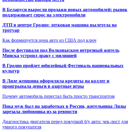
В Беларуси выросли продажи новых автомобилей: рынок
поддерживает спрос на электромобили
ДТП в центре Гродно: легковая машина вылетела на
тротуар
Как формируется цена авто из США под ключ
После фестиваля под Волковыском нетрезвый житель
Минска устроил драку с милицией
В Гродно пройдет юбилейный Фестиваль национальных
культур
В Лиде женщина оформляла кредиты на коллег и
проигрывала деньги в азартные игры
Почему автомобиль перестал быть просто транспортом
Пока муж был на заработках в России, жительница Лиды
зарезала любовника из-за ревности
Диагностика двигателя перед покупкой б/у авто: чек-лист для
умного покупателя