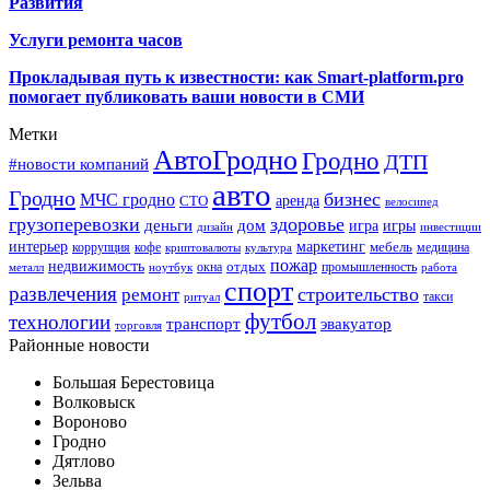
Развития
Услуги ремонта часов
Прокладывая путь к известности: как Smart-platform.pro
помогает публиковать ваши новости в СМИ
Метки
АвтоГродно
Гродно
ДТП
#новости компаний
авто
Гродно
бизнес
МЧС гродно
аренда
СТО
велосипед
грузоперевозки
здоровье
деньги
дом
игра
игры
дизайн
инвестиции
интерьер
маркетинг
мебель
коррупция
кофе
медицина
криптовалюты
культура
пожар
недвижимость
отдых
окна
промышленность
металл
ноутбук
работа
спорт
развлечения
строительство
ремонт
такси
ритуал
футбол
технологии
транспорт
эвакуатор
торговля
Районные новости
Большая Берестовица
Волковыск
Вороново
Гродно
Дятлово
Зельва