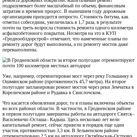
ремонта дорожных покрытий. Капитальный ремонт
подразумевает более масштабный по объему, финансовым
затратам и времени процесс. В нынешнем году дорожным
организациям приходится непросто. Стоимость битума, как
отметил собеседник, увеличилась в 1,7 раза, в результате
почти на треть возросла стоимость ремонта одного километра
асфальтобетонного покрытия. Несмотря на это в КУП
«Гроднооблдорстрой» отмечают, что намеченные планы по
ремонту дорог будут выполнены, а по ремонту мостов даже
перевыполнены.
Уже, например, отремонтирован мост через реку Гольшанку в
Ошмянском районе (протяженность 45,7 метра). На второе
полугодие запланирован ремонт мостов через реки Земчатка в
Кореличском районе и Рудавка в Свислочском.
Что касается обновления дорог, то в планы включены объекты
во всех районах области. В частности, в Гродненском районе
в первом полугодии завершены работы на автодороге Святск–
Василевичи–Осташа– Кадыш. Здесь несколько лет вели
капитальный ремонт, сейчас привели в порядок еще один
участок протяженностью 3,3 км. В Зельвенском районе
отремонтировано 2,5 км на автодороге Октябрьская–Острово,