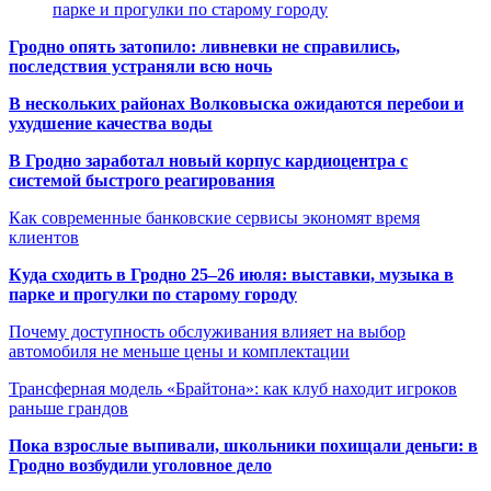
парке и прогулки по старому городу
Гродно опять затопило: ливневки не справились,
последствия устраняли всю ночь
В нескольких районах Волковыска ожидаются перебои и
ухудшение качества воды
В Гродно заработал новый корпус кардиоцентра с
системой быстрого реагирования
Как современные банковские сервисы экономят время
клиентов
Куда сходить в Гродно 25–26 июля: выставки, музыка в
парке и прогулки по старому городу
Почему доступность обслуживания влияет на выбор
автомобиля не меньше цены и комплектации
Трансферная модель «Брайтона»: как клуб находит игроков
раньше грандов
Пока взрослые выпивали, школьники похищали деньги: в
Гродно возбудили уголовное дело