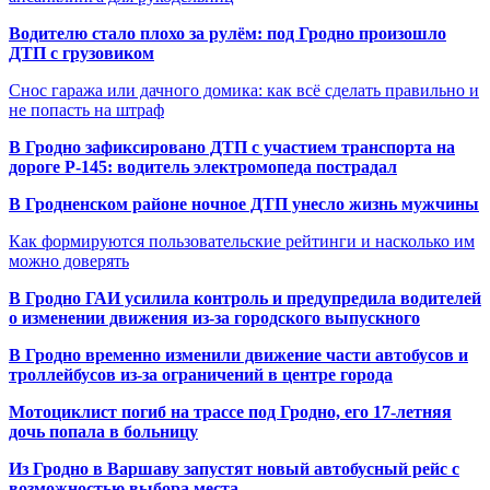
Водителю стало плохо за рулём: под Гродно произошло
ДТП с грузовиком
Снос гаража или дачного домика: как всё сделать правильно и
не попасть на штраф
В Гродно зафиксировано ДТП с участием транспорта на
дороге Р-145: водитель электромопеда пострадал
В Гродненском районе ночное ДТП унесло жизнь мужчины
Как формируются пользовательские рейтинги и насколько им
можно доверять
В Гродно ГАИ усилила контроль и предупредила водителей
о изменении движения из-за городского выпускного
В Гродно временно изменили движение части автобусов и
троллейбусов из-за ограничений в центре города
Мотоциклист погиб на трассе под Гродно, его 17-летняя
дочь попала в больницу
Из Гродно в Варшаву запустят новый автобусный рейс с
возможностью выбора места