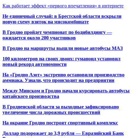
Как работает эффект «первого впечатления» в интернете
Не единичный случай: в Брестской области вскрыли
новую схему взяток на мясокомбинате
В Гродно пройдет чемпионат по бодибилдингу —
ожидается около 200 участников
В Гродно на маршруты вышли новые автобусы МАЗ
100 километров на своих двоих: гуманоид установил
новый рекорд автономности
На «Гродно Азот» экстренно остановили производство
аммиака. Узнали, что происходит на предприятии
Между Минском и Гродно начали курсировать автобусы
китайского производства
В Гродненской области за выходные зафиксировано
увеличение числа дорожных происшествий
На окраине Гродно построят спортивный
комплекс
Доллар подорожает до 3,9 рубля — Евразийский Банк