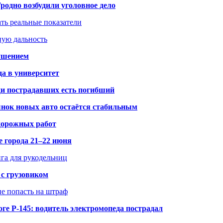
одно возбудили уголовное дело
ать реальные показатели
ную дальность
рушением
да в университет
ди пострадавших есть погибший
рынок новых авто остаётся стабильным
 дорожных работ
е города 21–22 июня
нга для рукодельниц
 с грузовиком
не попасть на штраф
ге Р-145: водитель электромопеда пострадал