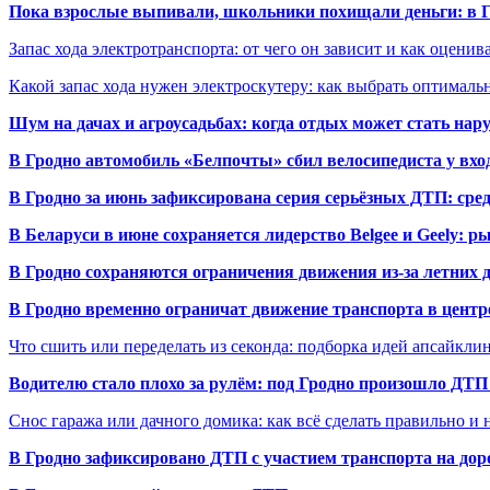
Пока взрослые выпивали, школьники похищали деньги: в Гр
Запас хода электротранспорта: от чего он зависит и как оценив
Какой запас хода нужен электроскутеру: как выбрать оптималь
Шум на дачах и агроусадьбах: когда отдых может стать на
В Гродно автомобиль «Белпочты» сбил велосипедиста у вхо
В Гродно за июнь зафиксирована серия серьёзных ДТП: сре
В Беларуси в июне сохраняется лидерство Belgee и Geely: 
В Гродно сохраняются ограничения движения из-за летних
В Гродно временно ограничат движение транспорта в центр
Что сшить или переделать из секонда: подборка идей апсайкли
Водителю стало плохо за рулём: под Гродно произошло ДТП
Снос гаража или дачного домика: как всё сделать правильно и 
В Гродно зафиксировано ДТП с участием транспорта на доро