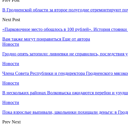
Prev Post
В Гродненской области за второе полугодие отремонтируют по
Next Post
«Парковочное место обошлось в 100 рублей». История стоянки 
Вам также могут понравиться
Еще от автора
Новости
Гродно опять затопило: ливневки не справились, последствия 
Новости
Члена Совета Республики и гендиректора Гродненского мясоко
Новости
В нескольких районах Волковыска ожидаются перебои и ухудш
Новости
Пока взрослые выпивали, школьники похищали деньги: в Грод
Prev
Next