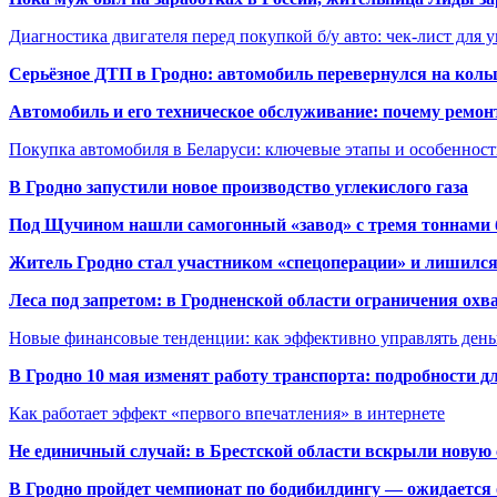
Диагностика двигателя перед покупкой б/у авто: чек-лист для 
Серьёзное ДТП в Гродно: автомобиль перевернулся на коль
Автомобиль и его техническое обслуживание: почему ремон
Покупка автомобиля в Беларуси: ключевые этапы и особеннос
В Гродно запустили новое производство углекислого газа
Под Щучином нашли самогонный «завод» с тремя тоннами 
Житель Гродно стал участником «спецоперации» и лишилс
Леса под запретом: в Гродненской области ограничения охв
Новые финансовые тенденции: как эффективно управлять день
В Гродно 10 мая изменят работу транспорта: подробности д
Как работает эффект «первого впечатления» в интернете
Не единичный случай: в Брестской области вскрыли новую 
В Гродно пройдет чемпионат по бодибилдингу — ожидается 