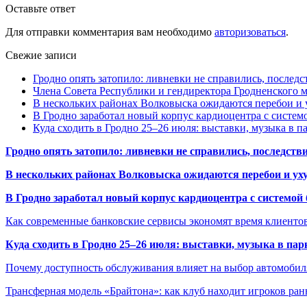
Оставьте ответ
Для отправки комментария вам необходимо
авторизоваться
.
Свежие записи
Гродно опять затопило: ливневки не справились, последс
Члена Совета Республики и гендиректора Гродненского мя
В нескольких районах Волковыска ожидаются перебои и 
В Гродно заработал новый корпус кардиоцентра с систем
Куда сходить в Гродно 25–26 июля: выставки, музыка в п
Гродно опять затопило: ливневки не справились, последств
В нескольких районах Волковыска ожидаются перебои и ух
В Гродно заработал новый корпус кардиоцентра с системой
Как современные банковские сервисы экономят время клиенто
Куда сходить в Гродно 25–26 июля: выставки, музыка в пар
Почему доступность обслуживания влияет на выбор автомобил
Трансферная модель «Брайтона»: как клуб находит игроков ран