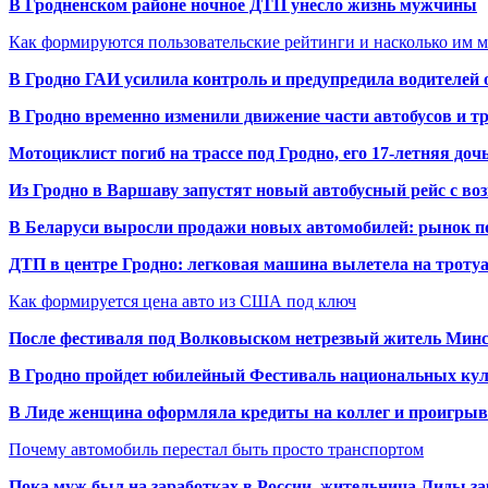
В Гродненском районе ночное ДТП унесло жизнь мужчины
Как формируются пользовательские рейтинги и насколько им 
В Гродно ГАИ усилила контроль и предупредила водителей 
В Гродно временно изменили движение части автобусов и тр
Мотоциклист погиб на трассе под Гродно, его 17-летняя доч
Из Гродно в Варшаву запустят новый автобусный рейс с в
В Беларуси выросли продажи новых автомобилей: рынок п
ДТП в центре Гродно: легковая машина вылетела на троту
Как формируется цена авто из США под ключ
После фестиваля под Волковыском нетрезвый житель Минс
В Гродно пройдет юбилейный Фестиваль национальных кул
В Лиде женщина оформляла кредиты на коллег и проигрыв
Почему автомобиль перестал быть просто транспортом
Пока муж был на заработках в России, жительница Лиды за