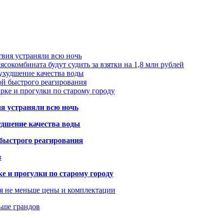
твия устраняли всю ночь
сокомбината будут судить за взятки на 1,8 млн рублей
ухудшение качества воды
ой быстрого реагирования
арке и прогулки по старому городу
ия устраняли всю ночь
удшение качества воды
 быстрого реагирования
в
ке и прогулки по старому городу
я не меньше цены и комплектации
ьше грандов