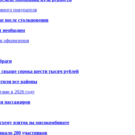
умного покупателя
це после столкновения
т необходим
ти оформления
браги
я свыше сорока шести тысяч рублей
атили все районы
гами в 2026 году
ля пассажиров
схему взяток на мясокомбинате
около 200 участников