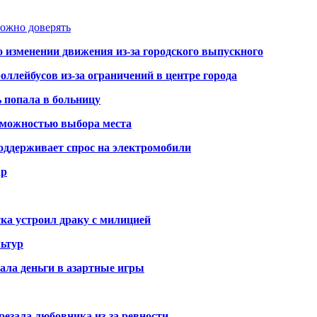
можно доверять
о изменении движения из-за городского выпускного
оллейбусов из-за ограничений в центре города
ь попала в больницу
озможностью выбора места
оддерживает спрос на электромобили
ар
ка устроил драку с милицией
ьтур
ала деньги в азартные игры
резала любовника из-за ревности