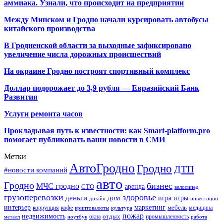
аммиака. Узнали, что происходит на предприятии
Между Минском и Гродно начали курсировать автобусы
китайского производства
В Гродненской области за выходные зафиксировано
увеличение числа дорожных происшествий
На окраине Гродно построят спортивный
комплекс
Доллар подорожает до 3,9 рубля — Евразийский Банк
Развития
Услуги ремонта часов
Прокладывая путь к известности: как Smart-platform.pro
помогает публиковать ваши новости в СМИ
Метки
АвтоГродно
Гродно
ДТП
#новости компаний
авто
Гродно
бизнес
МЧС гродно
аренда
СТО
велосипед
грузоперевозки
здоровье
деньги
дом
игра
игры
дизайн
инвестиции
интерьер
маркетинг
мебель
коррупция
кофе
медицина
криптовалюты
культура
пожар
недвижимость
отдых
окна
промышленность
металл
ноутбук
работа