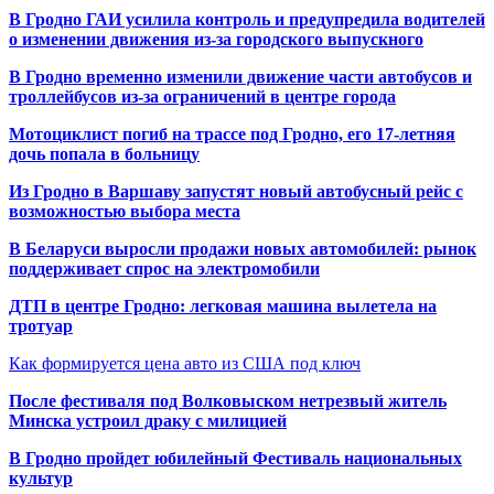
В Гродно ГАИ усилила контроль и предупредила водителей
о изменении движения из-за городского выпускного
В Гродно временно изменили движение части автобусов и
троллейбусов из-за ограничений в центре города
Мотоциклист погиб на трассе под Гродно, его 17-летняя
дочь попала в больницу
Из Гродно в Варшаву запустят новый автобусный рейс с
возможностью выбора места
В Беларуси выросли продажи новых автомобилей: рынок
поддерживает спрос на электромобили
ДТП в центре Гродно: легковая машина вылетела на
тротуар
Как формируется цена авто из США под ключ
После фестиваля под Волковыском нетрезвый житель
Минска устроил драку с милицией
В Гродно пройдет юбилейный Фестиваль национальных
культур