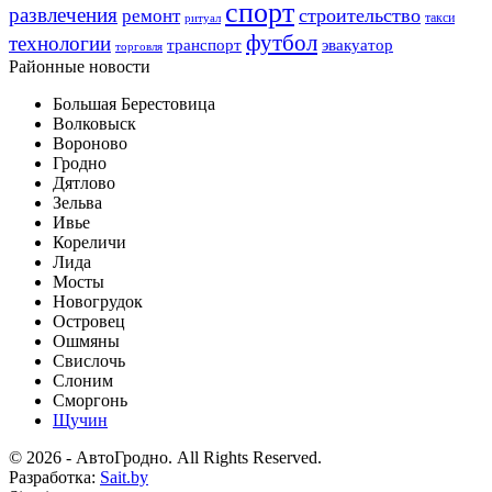
спорт
развлечения
строительство
ремонт
такси
ритуал
футбол
технологии
транспорт
эвакуатор
торговля
Районные новости
Большая Берестовица
Волковыск
Вороново
Гродно
Дятлово
Зельва
Ивье
Кореличи
Лида
Мосты
Новогрудок
Островец
Ошмяны
Свислочь
Слоним
Сморгонь
Щучин
© 2026 - АвтоГродно. All Rights Reserved.
Разработка:
Sait.by