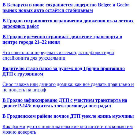
В Беларуси в июне сохраняется лидерство Belgee и Geely:
рынок новых авто остаётся стабильным
В Гродно сохраняются ограничения движения из-за летних
дорожных работ
В Гродно временно ограничат движение транспорта в
центре города 21–22 июня
Что сшить или переделать из секонда: подборка идей
апсайклинга для рукодельниц
Водителю стало плохо за рулём: под Гродно произошло
ДТП с грузовиком
Снос гаража или дачного домика: как всё сделать правильно и
не попасть на штраф
В Гродно зафиксировано ДТП с участием транспорта на
дороге Р-145: водитель электромопеда пострадал
В Гродненском районе ночное ДТП унесло жизнь мужчины
Как формируются пользовательские рейтинги и насколько им
можно доверять