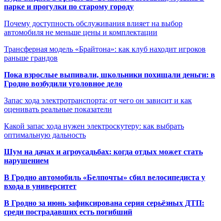
парке и прогулки по старому городу
Почему доступность обслуживания влияет на выбор
автомобиля не меньше цены и комплектации
Трансферная модель «Брайтона»: как клуб находит игроков
раньше грандов
Пока взрослые выпивали, школьники похищали деньги: в
Гродно возбудили уголовное дело
Запас хода электротранспорта: от чего он зависит и как
оценивать реальные показатели
Какой запас хода нужен электроскутеру: как выбрать
оптимальную дальность
Шум на дачах и агроусадьбах: когда отдых может стать
нарушением
В Гродно автомобиль «Белпочты» сбил велосипедиста у
входа в университет
В Гродно за июнь зафиксирована серия серьёзных ДТП:
среди пострадавших есть погибший