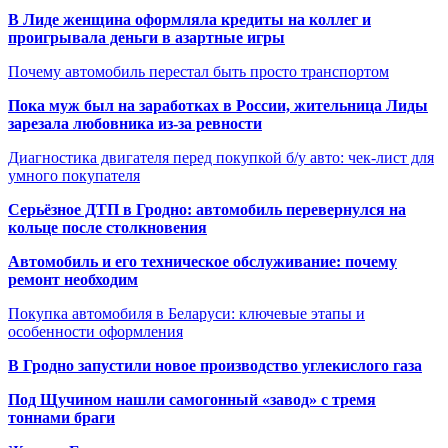
В Лиде женщина оформляла кредиты на коллег и
проигрывала деньги в азартные игры
Почему автомобиль перестал быть просто транспортом
Пока муж был на заработках в России, жительница Лиды
зарезала любовника из-за ревности
Диагностика двигателя перед покупкой б/у авто: чек-лист для
умного покупателя
Серьёзное ДТП в Гродно: автомобиль перевернулся на
кольце после столкновения
Автомобиль и его техническое обслуживание: почему
ремонт необходим
Покупка автомобиля в Беларуси: ключевые этапы и
особенности оформления
В Гродно запустили новое производство углекислого газа
Под Щучином нашли самогонный «завод» с тремя
тоннами браги