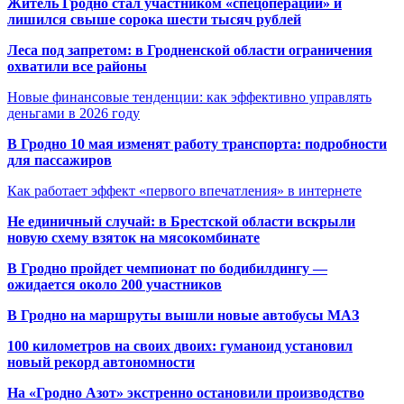
Житель Гродно стал участником «спецоперации» и
лишился свыше сорока шести тысяч рублей
Леса под запретом: в Гродненской области ограничения
охватили все районы
Новые финансовые тенденции: как эффективно управлять
деньгами в 2026 году
В Гродно 10 мая изменят работу транспорта: подробности
для пассажиров
Как работает эффект «первого впечатления» в интернете
Не единичный случай: в Брестской области вскрыли
новую схему взяток на мясокомбинате
В Гродно пройдет чемпионат по бодибилдингу —
ожидается около 200 участников
В Гродно на маршруты вышли новые автобусы МАЗ
100 километров на своих двоих: гуманоид установил
новый рекорд автономности
На «Гродно Азот» экстренно остановили производство