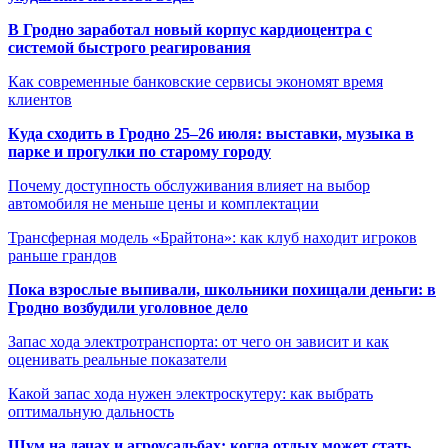
В Гродно заработал новый корпус кардиоцентра с
системой быстрого реагирования
Как современные банковские сервисы экономят время
клиентов
Куда сходить в Гродно 25–26 июля: выставки, музыка в
парке и прогулки по старому городу
Почему доступность обслуживания влияет на выбор
автомобиля не меньше цены и комплектации
Трансферная модель «Брайтона»: как клуб находит игроков
раньше грандов
Пока взрослые выпивали, школьники похищали деньги: в
Гродно возбудили уголовное дело
Запас хода электротранспорта: от чего он зависит и как
оценивать реальные показатели
Какой запас хода нужен электроскутеру: как выбрать
оптимальную дальность
Шум на дачах и агроусадьбах: когда отдых может стать