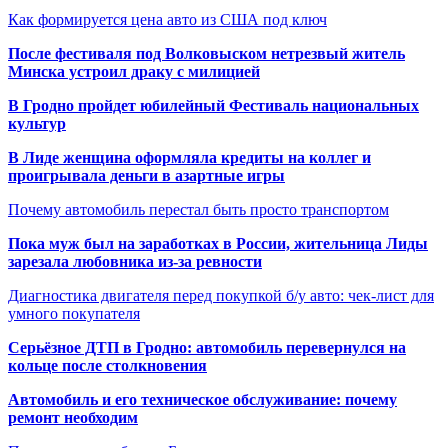
Как формируется цена авто из США под ключ
После фестиваля под Волковыском нетрезвый житель
Минска устроил драку с милицией
В Гродно пройдет юбилейный Фестиваль национальных
культур
В Лиде женщина оформляла кредиты на коллег и
проигрывала деньги в азартные игры
Почему автомобиль перестал быть просто транспортом
Пока муж был на заработках в России, жительница Лиды
зарезала любовника из-за ревности
Диагностика двигателя перед покупкой б/у авто: чек-лист для
умного покупателя
Серьёзное ДТП в Гродно: автомобиль перевернулся на
кольце после столкновения
Автомобиль и его техническое обслуживание: почему
ремонт необходим