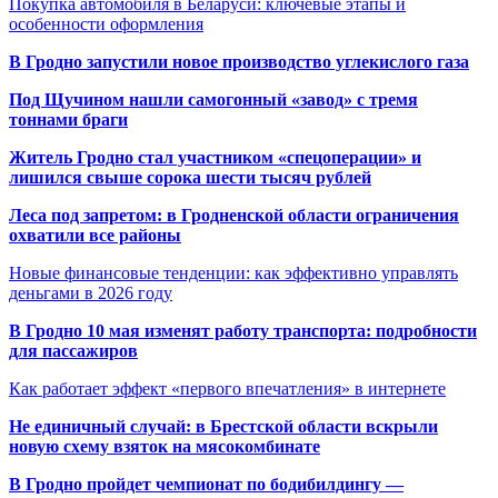
Покупка автомобиля в Беларуси: ключевые этапы и
особенности оформления
В Гродно запустили новое производство углекислого газа
Под Щучином нашли самогонный «завод» с тремя
тоннами браги
Житель Гродно стал участником «спецоперации» и
лишился свыше сорока шести тысяч рублей
Леса под запретом: в Гродненской области ограничения
охватили все районы
Новые финансовые тенденции: как эффективно управлять
деньгами в 2026 году
В Гродно 10 мая изменят работу транспорта: подробности
для пассажиров
Как работает эффект «первого впечатления» в интернете
Не единичный случай: в Брестской области вскрыли
новую схему взяток на мясокомбинате
В Гродно пройдет чемпионат по бодибилдингу —