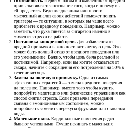
Осознанность.
Первым шагом к избавлению от вредной
привычки является осознание того, когда и почему вы
ей предаетесь. Ведение дневника или просто
мысленный анализ своих действий поможет понять
триггеры — те ситуации, в которых вы чаще всего
прибегаете к вредному поведению. Например, можно
заметить, что рука тянется за сигаретой именно в
моменты стресса на работе.
Постановка конкретной цели.
Для избавления от
вредной привычки важно поставить четкую цель. Это
может быть полный отказ от вредного поведения или
его уменьшение. Важно, чтобы цель была реальной и
достижимой. Например, если вы хотите отказаться от
сахара, начните с сокращения его потребления на 50% в
течение месяца.
Замена на полезную привычку.
Одна из самых
эффективных стратегий — замена вредного поведения
на полезное. Например, вместо того чтобы курить,
попробуйте медитацию или физические упражнения как
способ снятия стресса. Если привычка переедания
связана с эмоциональным состоянием, можно
попробовать заменить перекусы фруктами или стаканом
воды.
Маленькие шаги.
Кардинальные изменения редко
бывают успешными. Лучше начинать с маленьких