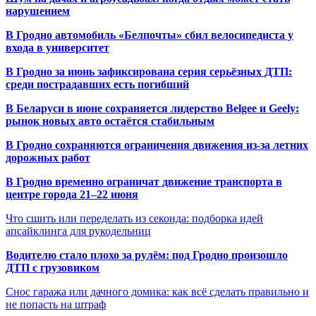
нарушением
В Гродно автомобиль «Белпочты» сбил велосипедиста у
входа в университет
В Гродно за июнь зафиксирована серия серьёзных ДТП:
среди пострадавших есть погибший
В Беларуси в июне сохраняется лидерство Belgee и Geely:
рынок новых авто остаётся стабильным
В Гродно сохраняются ограничения движения из-за летних
дорожных работ
В Гродно временно ограничат движение транспорта в
центре города 21–22 июня
Что сшить или переделать из секонда: подборка идей
апсайклинга для рукодельниц
Водителю стало плохо за рулём: под Гродно произошло
ДТП с грузовиком
Снос гаража или дачного домика: как всё сделать правильно и
не попасть на штраф