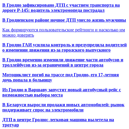
В Гродно зафиксировано ДТП с участием транспорта на
дороге Р-145: водитель электромопеда пострадал
В Гродненском районе ночное ДТП унесло жизнь мужчины
Как формируются пользовательские рейтинги и насколько им
можно доверять
В Гродно ГАИ усилила контроль и предупредила водителей
о изменении движения из-за городского выпускного
В Гродно временно изменили движение части автобусов и
троллейбусов из-за ограничений в центре города
Мотоциклист погиб на трассе под Гродно, его 17-летняя
дочь попала в больницу
Из Гродно в Варшаву запустят новый автобусный рейс с
возможностью выбора места
В Беларуси выросли продажи новых автомобилей: рынок
поддерживает спрос на электромобили
ДТП в центре Гродно: легковая машина вылетела на
тротуар