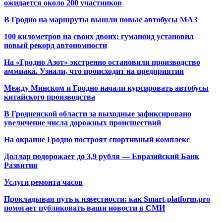
ожидается около 200 участников
В Гродно на маршруты вышли новые автобусы МАЗ
100 километров на своих двоих: гуманоид установил
новый рекорд автономности
На «Гродно Азот» экстренно остановили производство
аммиака. Узнали, что происходит на предприятии
Между Минском и Гродно начали курсировать автобусы
китайского производства
В Гродненской области за выходные зафиксировано
увеличение числа дорожных происшествий
На окраине Гродно построят спортивный
комплекс
Доллар подорожает до 3,9 рубля — Евразийский Банк
Развития
Услуги ремонта часов
Прокладывая путь к известности: как Smart-platform.pro
помогает публиковать ваши новости в СМИ