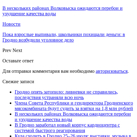
В нескольких районах Волковыска ожидаются перебои и
ухудшение качества воды
Новости
Пока взрослые выпивали, школьники похищали деньги: в
Гродно возбудили уголовное дело
Prev
Next
Оставьте ответ
Для отправки комментария вам необходимо
авторизоваться
.
Свежие записи
Гродно опять затопило: ливневки не справились,
последствия устраняли всю ночь
Члена Совета Республики и гендиректора Гродненского
мясокомбината будут судить за взятки на 1,8 млн рублей
В нескольких районах Волковыска ожидаются перебои
и ухудшение качества воды
В Гродно заработал новый корпус кардиоцентра с
системой быстрого реагирования
Куда сходить в Гродно 25–26 июля: выставки, музыка в