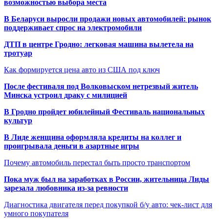
возможностью выбора места
В Беларуси выросли продажи новых автомобилей: рынок
поддерживает спрос на электромобили
ДТП в центре Гродно: легковая машина вылетела на
тротуар
Как формируется цена авто из США под ключ
После фестиваля под Волковыском нетрезвый житель
Минска устроил драку с милицией
В Гродно пройдет юбилейный Фестиваль национальных
культур
В Лиде женщина оформляла кредиты на коллег и
проигрывала деньги в азартные игры
Почему автомобиль перестал быть просто транспортом
Пока муж был на заработках в России, жительница Лиды
зарезала любовника из-за ревности
Диагностика двигателя перед покупкой б/у авто: чек-лист для
умного покупателя