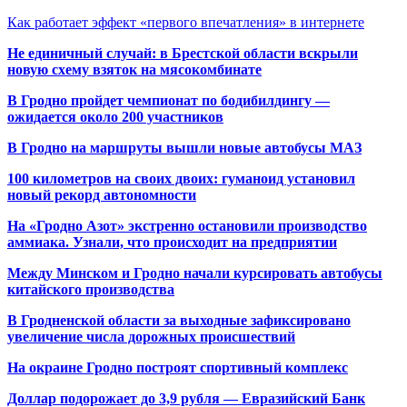
Как работает эффект «первого впечатления» в интернете
Не единичный случай: в Брестской области вскрыли
новую схему взяток на мясокомбинате
В Гродно пройдет чемпионат по бодибилдингу —
ожидается около 200 участников
В Гродно на маршруты вышли новые автобусы МАЗ
100 километров на своих двоих: гуманоид установил
новый рекорд автономности
На «Гродно Азот» экстренно остановили производство
аммиака. Узнали, что происходит на предприятии
Между Минском и Гродно начали курсировать автобусы
китайского производства
В Гродненской области за выходные зафиксировано
увеличение числа дорожных происшествий
На окраине Гродно построят спортивный
комплекс
Доллар подорожает до 3,9 рубля — Евразийский Банк