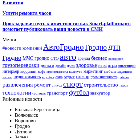
Развития
Услуги ремонта часов
Прокладывая путь к известности: как Smart-platform.pro
помогает публиковать ваши новости в СМИ
Метки
АвтоГродно
Гродно
ДТП
#новости компаний
авто
Гродно
бизнес
МЧС гродно
аренда
СТО
велосипед
грузоперевозки
здоровье
деньги
дом
игра
игры
дизайн
инвестиции
интерьер
маркетинг
мебель
коррупция
кофе
медицина
криптовалюты
культура
пожар
недвижимость
отдых
окна
промышленность
металл
ноутбук
работа
спорт
развлечения
строительство
ремонт
такси
ритуал
футбол
технологии
транспорт
эвакуатор
торговля
Районные новости
Большая Берестовица
Волковыск
Вороново
Гродно
Дятлово
Зельва