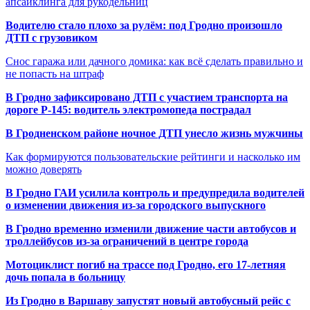
апсайклинга для рукодельниц
Водителю стало плохо за рулём: под Гродно произошло
ДТП с грузовиком
Снос гаража или дачного домика: как всё сделать правильно и
не попасть на штраф
В Гродно зафиксировано ДТП с участием транспорта на
дороге Р-145: водитель электромопеда пострадал
В Гродненском районе ночное ДТП унесло жизнь мужчины
Как формируются пользовательские рейтинги и насколько им
можно доверять
В Гродно ГАИ усилила контроль и предупредила водителей
о изменении движения из-за городского выпускного
В Гродно временно изменили движение части автобусов и
троллейбусов из-за ограничений в центре города
Мотоциклист погиб на трассе под Гродно, его 17-летняя
дочь попала в больницу
Из Гродно в Варшаву запустят новый автобусный рейс с