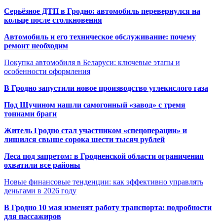
Серьёзное ДТП в Гродно: автомобиль перевернулся на
кольце после столкновения
Автомобиль и его техническое обслуживание: почему
ремонт необходим
Покупка автомобиля в Беларуси: ключевые этапы и
особенности оформления
В Гродно запустили новое производство углекислого газа
Под Щучином нашли самогонный «завод» с тремя
тоннами браги
Житель Гродно стал участником «спецоперации» и
лишился свыше сорока шести тысяч рублей
Леса под запретом: в Гродненской области ограничения
охватили все районы
Новые финансовые тенденции: как эффективно управлять
деньгами в 2026 году
В Гродно 10 мая изменят работу транспорта: подробности
для пассажиров