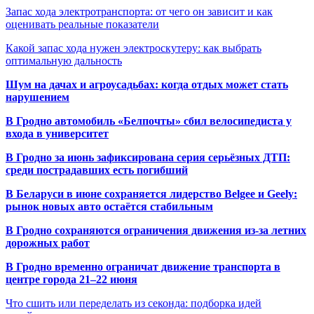
Запас хода электротранспорта: от чего он зависит и как
оценивать реальные показатели
Какой запас хода нужен электроскутеру: как выбрать
оптимальную дальность
Шум на дачах и агроусадьбах: когда отдых может стать
нарушением
В Гродно автомобиль «Белпочты» сбил велосипедиста у
входа в университет
В Гродно за июнь зафиксирована серия серьёзных ДТП:
среди пострадавших есть погибший
В Беларуси в июне сохраняется лидерство Belgee и Geely:
рынок новых авто остаётся стабильным
В Гродно сохраняются ограничения движения из-за летних
дорожных работ
В Гродно временно ограничат движение транспорта в
центре города 21–22 июня
Что сшить или переделать из секонда: подборка идей