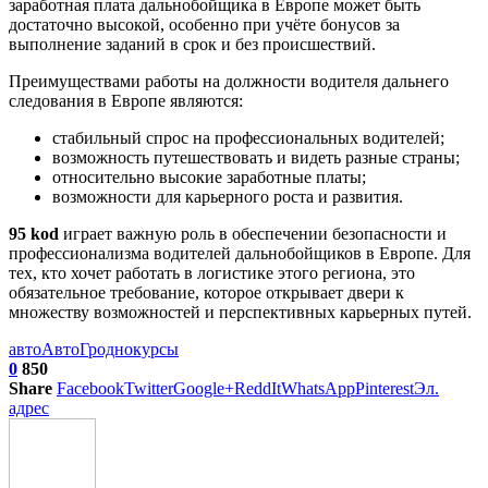
заработная плата дальнобойщика в Европе может быть
достаточно высокой, особенно при учёте бонусов за
выполнение заданий в срок и без происшествий.
Преимуществами работы на должности водителя дальнего
следования в Европе являются:
стабильный спрос на профессиональных водителей;
возможность путешествовать и видеть разные страны;
относительно высокие заработные платы;
возможности для карьерного роста и развития.
95 kod
играет важную роль в обеспечении безопасности и
профессионализма водителей дальнобойщиков в Европе. Для
тех, кто хочет работать в логистике этого региона, это
обязательное требование, которое открывает двери к
множеству возможностей и перспективных карьерных путей.
авто
АвтоГродно
курсы
0
850
Share
Facebook
Twitter
Google+
ReddIt
WhatsApp
Pinterest
Эл.
адрес