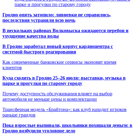
парке и прогулки по старому городу
Гродно опять затопило: ливневки не справились,
последствия устраняли всю ночь
В нескольких районах Волковыска ожидаются перебои и
ухудшение качества воды
В Гродно заработал новый корпус кардиоцентра с
системой быстрого реагирования
Как современные банковские сервисы экономят время
клиентов
Куда сходить в Гродно 25–26 июля: выставки, музыка в
парке и прогулки по старому городу
Почему доступность обслуживания влияет на выбор
автомобиля не меньше цены и комплектации
Трансферная модель «Брайтона»: как клуб находит игроков
раньше грандов
Пока взрослые выпивали, школьники похищали деньги: в
Гродно возбудили уголовное дело