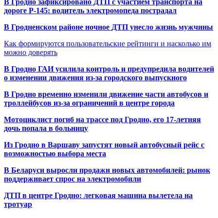
В Гродно зафиксировано ДТП с участием транспорта на
дороге Р-145: водитель электромопеда пострадал
В Гродненском районе ночное ДТП унесло жизнь мужчины
Как формируются пользовательские рейтинги и насколько им
можно доверять
В Гродно ГАИ усилила контроль и предупредила водителей
о изменении движения из-за городского выпускного
В Гродно временно изменили движение части автобусов и
троллейбусов из-за ограничений в центре города
Мотоциклист погиб на трассе под Гродно, его 17-летняя
дочь попала в больницу
Из Гродно в Варшаву запустят новый автобусный рейс с
возможностью выбора места
В Беларуси выросли продажи новых автомобилей: рынок
поддерживает спрос на электромобили
ДТП в центре Гродно: легковая машина вылетела на
тротуар