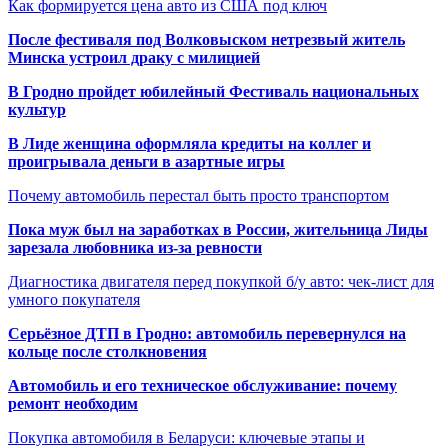
Как формируется цена авто из США под ключ
После фестиваля под Волковыском нетрезвый житель
Минска устроил драку с милицией
В Гродно пройдет юбилейный Фестиваль национальных
культур
В Лиде женщина оформляла кредиты на коллег и
проигрывала деньги в азартные игры
Почему автомобиль перестал быть просто транспортом
Пока муж был на заработках в России, жительница Лиды
зарезала любовника из-за ревности
Диагностика двигателя перед покупкой б/у авто: чек-лист для
умного покупателя
Серьёзное ДТП в Гродно: автомобиль перевернулся на
кольце после столкновения
Автомобиль и его техническое обслуживание: почему
ремонт необходим
Покупка автомобиля в Беларуси: ключевые этапы и