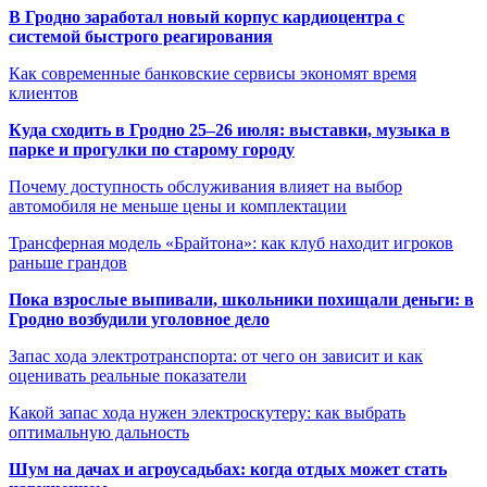
В Гродно заработал новый корпус кардиоцентра с
системой быстрого реагирования
Как современные банковские сервисы экономят время
клиентов
Куда сходить в Гродно 25–26 июля: выставки, музыка в
парке и прогулки по старому городу
Почему доступность обслуживания влияет на выбор
автомобиля не меньше цены и комплектации
Трансферная модель «Брайтона»: как клуб находит игроков
раньше грандов
Пока взрослые выпивали, школьники похищали деньги: в
Гродно возбудили уголовное дело
Запас хода электротранспорта: от чего он зависит и как
оценивать реальные показатели
Какой запас хода нужен электроскутеру: как выбрать
оптимальную дальность
Шум на дачах и агроусадьбах: когда отдых может стать