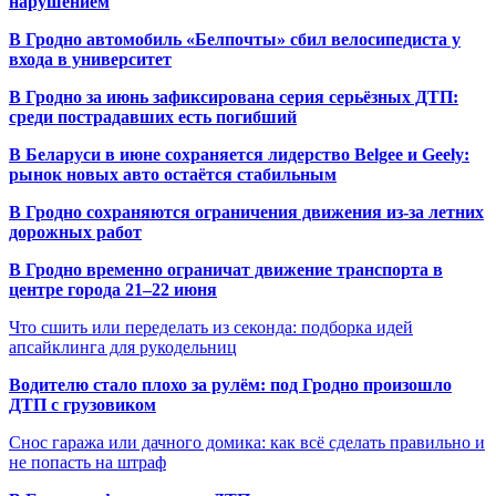
нарушением
В Гродно автомобиль «Белпочты» сбил велосипедиста у
входа в университет
В Гродно за июнь зафиксирована серия серьёзных ДТП:
среди пострадавших есть погибший
В Беларуси в июне сохраняется лидерство Belgee и Geely:
рынок новых авто остаётся стабильным
В Гродно сохраняются ограничения движения из-за летних
дорожных работ
В Гродно временно ограничат движение транспорта в
центре города 21–22 июня
Что сшить или переделать из секонда: подборка идей
апсайклинга для рукодельниц
Водителю стало плохо за рулём: под Гродно произошло
ДТП с грузовиком
Снос гаража или дачного домика: как всё сделать правильно и
не попасть на штраф