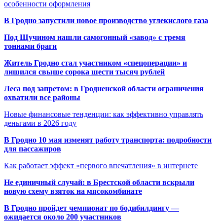
особенности оформления
В Гродно запустили новое производство углекислого газа
Под Щучином нашли самогонный «завод» с тремя
тоннами браги
Житель Гродно стал участником «спецоперации» и
лишился свыше сорока шести тысяч рублей
Леса под запретом: в Гродненской области ограничения
охватили все районы
Новые финансовые тенденции: как эффективно управлять
деньгами в 2026 году
В Гродно 10 мая изменят работу транспорта: подробности
для пассажиров
Как работает эффект «первого впечатления» в интернете
Не единичный случай: в Брестской области вскрыли
новую схему взяток на мясокомбинате
В Гродно пройдет чемпионат по бодибилдингу —
ожидается около 200 участников