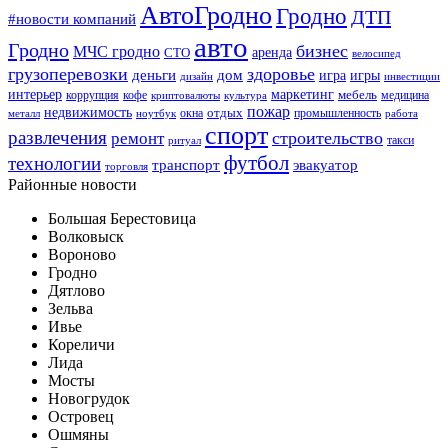
АвтоГродно
Гродно
ДТП
#новости компаний
авто
Гродно
бизнес
МЧС гродно
аренда
СТО
велосипед
грузоперевозки
здоровье
деньги
дом
игра
игры
дизайн
инвестиции
интерьер
маркетинг
мебель
коррупция
кофе
медицина
криптовалюты
культура
пожар
недвижимость
отдых
окна
промышленность
металл
ноутбук
работа
спорт
развлечения
строительство
ремонт
такси
ритуал
футбол
технологии
транспорт
эвакуатор
торговля
Районные новости
Большая Берестовица
Волковыск
Вороново
Гродно
Дятлово
Зельва
Ивье
Кореличи
Лида
Мосты
Новогрудок
Островец
Ошмяны