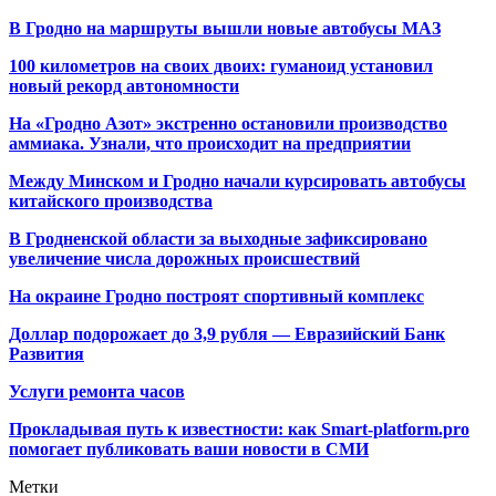
В Гродно на маршруты вышли новые автобусы МАЗ
100 километров на своих двоих: гуманоид установил
новый рекорд автономности
На «Гродно Азот» экстренно остановили производство
аммиака. Узнали, что происходит на предприятии
Между Минском и Гродно начали курсировать автобусы
китайского производства
В Гродненской области за выходные зафиксировано
увеличение числа дорожных происшествий
На окраине Гродно построят спортивный
комплекс
Доллар подорожает до 3,9 рубля — Евразийский Банк
Развития
Услуги ремонта часов
Прокладывая путь к известности: как Smart-platform.pro
помогает публиковать ваши новости в СМИ
Метки