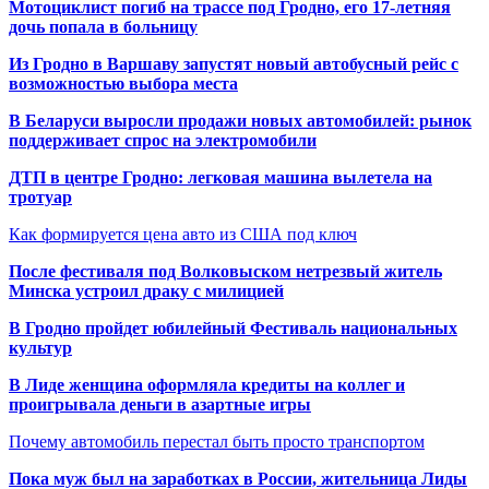
Мотоциклист погиб на трассе под Гродно, его 17-летняя
дочь попала в больницу
Из Гродно в Варшаву запустят новый автобусный рейс с
возможностью выбора места
В Беларуси выросли продажи новых автомобилей: рынок
поддерживает спрос на электромобили
ДТП в центре Гродно: легковая машина вылетела на
тротуар
Как формируется цена авто из США под ключ
После фестиваля под Волковыском нетрезвый житель
Минска устроил драку с милицией
В Гродно пройдет юбилейный Фестиваль национальных
культур
В Лиде женщина оформляла кредиты на коллег и
проигрывала деньги в азартные игры
Почему автомобиль перестал быть просто транспортом
Пока муж был на заработках в России, жительница Лиды