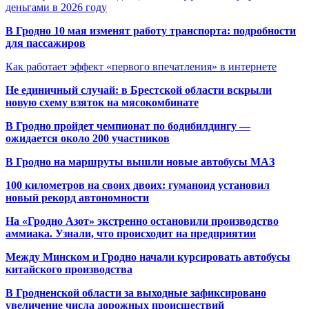
деньгами в 2026 году
В Гродно 10 мая изменят работу транспорта: подробности
для пассажиров
Как работает эффект «первого впечатления» в интернете
Не единичный случай: в Брестской области вскрыли
новую схему взяток на мясокомбинате
В Гродно пройдет чемпионат по бодибилдингу —
ожидается около 200 участников
В Гродно на маршруты вышли новые автобусы МАЗ
100 километров на своих двоих: гуманоид установил
новый рекорд автономности
На «Гродно Азот» экстренно остановили производство
аммиака. Узнали, что происходит на предприятии
Между Минском и Гродно начали курсировать автобусы
китайского производства
В Гродненской области за выходные зафиксировано
увеличение числа дорожных происшествий