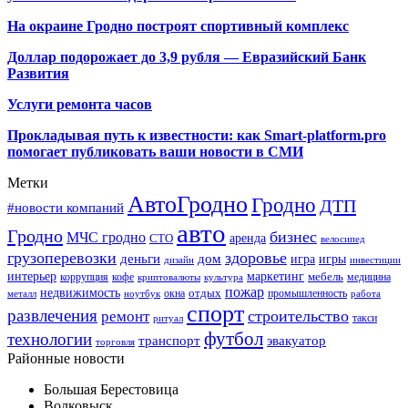
На окраине Гродно построят спортивный
комплекс
Доллар подорожает до 3,9 рубля — Евразийский Банк
Развития
Услуги ремонта часов
Прокладывая путь к известности: как Smart-platform.pro
помогает публиковать ваши новости в СМИ
Метки
АвтоГродно
Гродно
ДТП
#новости компаний
авто
Гродно
бизнес
МЧС гродно
аренда
СТО
велосипед
грузоперевозки
здоровье
деньги
дом
игра
игры
дизайн
инвестиции
интерьер
маркетинг
мебель
коррупция
кофе
медицина
криптовалюты
культура
пожар
недвижимость
отдых
окна
промышленность
металл
ноутбук
работа
спорт
развлечения
строительство
ремонт
такси
ритуал
футбол
технологии
транспорт
эвакуатор
торговля
Районные новости
Большая Берестовица
Волковыск