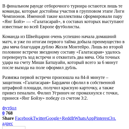
В финальном раунде отборочного турнира остаются лишь те
команды, которые достойны участия в групповом этапе Лиги
Чемпионов. Именной такие коллективы сформировали пару
«Янг Бойз» — «Галатасарай», в составах которых выступают
известные во всей Европе футболисты.
Команда из Швейцарии очень успешно начала домашний
матч, и уже по итогам первого тайма добыла преимущество в
два мяча благодаря дублю Жоэля Монтейро. Лишь во второй
половине встречи звездному составу «Галатасарая» удалось
перевернуть ход встречи и отквитать два мяча. Оба точных
удара на счету Миши Батшуайи, который всего за 6 минут
после выхода на поле оформил дубль.
Развязка первой встречи произошла на 84-й минуте –
защитник «Галатасарая» Бардакчи сфолил в собственной
штрафной площади, получил красную карточку, а также
привез пенальти. Филип Угринич не промахнулся с точки,
принеся «Янг Бойзу» победу со счетом 3:2.
футбол
0
768
Share
Facebook
Twitter
Google+
ReddIt
WhatsApp
Pinterest
Эл.
адрес