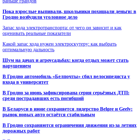
раньше грандов
Пока взрослые выпивали, школьники похищали деньги: в
Гродно возбудили уголовное дело
Запас хода электротранспорта: от чего он зависит и как
оценивать реальные показатели
Какой запас хода нужен электроскутеру: как выбрать
оптимальную дальность
Шум на дачах и агроусадьбах: когда отдых может стать
нарушением
В Гродно автомобиль «Белпочты» сбил велосипедиста у
входа в университет
В Гродно за июнь зафиксирована серия серьёзных ДТП:
среди пострадавших есть погибший
В Беларуси в июне сохраняется лидерство Belgee и Geely:
рынок новых авто остаётся стабильным
В Гродно сохраняются ограничения движения из-за летних
дорожных работ