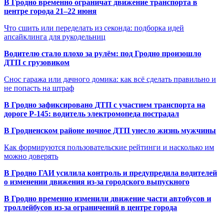
В Гродно временно ограничат движение транспорта в
центре города 21–22 июня
Что сшить или переделать из секонда: подборка идей
апсайклинга для рукодельниц
Водителю стало плохо за рулём: под Гродно произошло
ДТП с грузовиком
Снос гаража или дачного домика: как всё сделать правильно и
не попасть на штраф
В Гродно зафиксировано ДТП с участием транспорта на
дороге Р-145: водитель электромопеда пострадал
В Гродненском районе ночное ДТП унесло жизнь мужчины
Как формируются пользовательские рейтинги и насколько им
можно доверять
В Гродно ГАИ усилила контроль и предупредила водителей
о изменении движения из-за городского выпускного
В Гродно временно изменили движение части автобусов и
троллейбусов из-за ограничений в центре города